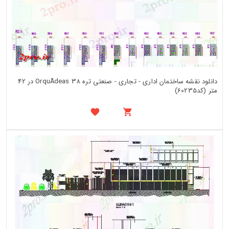
دانلود نقشه ساختمان اداری - تجاری - صنعتی تره OrquÃdeas 38 در 42
متر (کد60235)