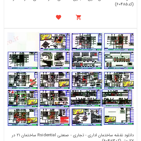
(کد60485)
دانلود نقشه ساختمان اداری - تجاری - صنعتی Rsidential ساختمان 21 در
27 متر (کد60483)