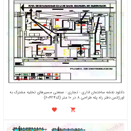
دانلود نقشه ساختمان اداری - تجاری - صنعتی مسیرهای تخلیه مشترک به
اورژانس دفتر راه پله طراحی 8 در 10 متر (کد60424)