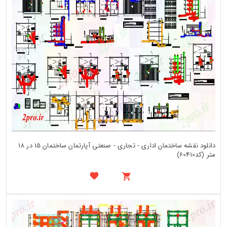
دانلود نقشه ساختمان اداری - تجاری - صنعتی آپارتمان ساختمان 15 در 18
متر (کد60410)