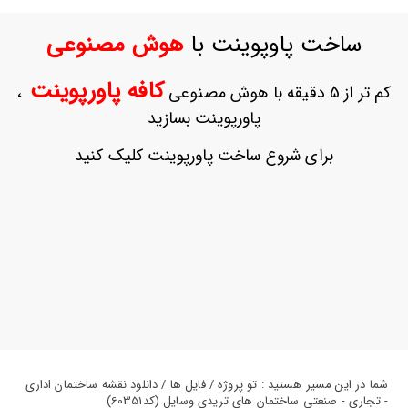
ورود
به
ساخت پاوپوینت با
هوش مصنوعی
حساب
کاربری
کافه پاورپوینت
کم تر از 5 دقیقه با هوش مصنوعی
،
ثبت
پاورپوینت بسازید
نام
بازیابی
برای شروع ساخت پاورپوینت کلیک کنید
رمز
عبور
علاقه
مندی
ها
شما در این مسیر هستید : تو پروژه / فایل ها / دانلود نقشه ساختمان اداری
- تجاری - صنعتی ساختمان های تریدی وسایل (کد60351)