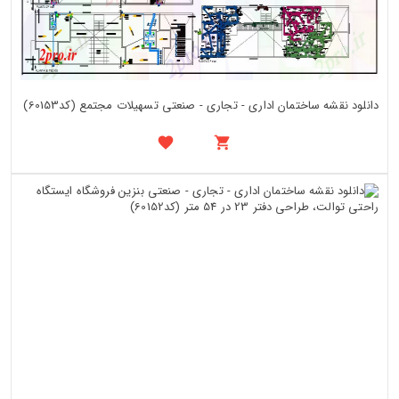
دانلود نقشه ساختمان اداری - تجاری - صنعتی تسهیلات مجتمع (کد60153)