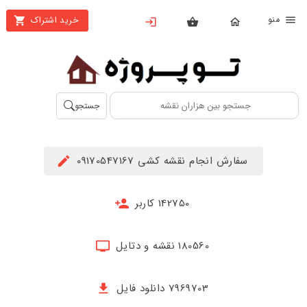
نو
خرید اشتراک
X
بستن
منو
محصولات
تهیه
جستجو
اشتراک
راهنما
سفارش انجام نقشه کشی 09170547167
دانلود
خرید
142750 کاربر
ها
180560 نقشه و دتایل
حساب
کاربری
7969703 دانلود فایل