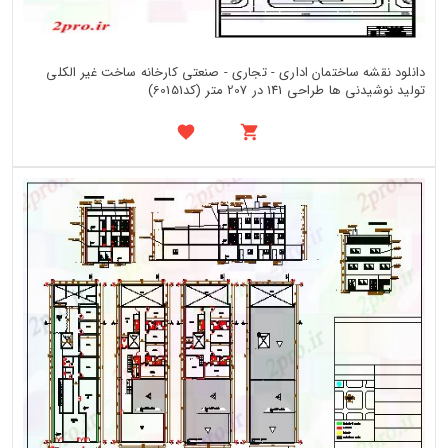
دانلود نقشه ساختمان اداری - تجاری - صنعتی کارخانه ساخت غیر الکلی
تولید نوشیدنی ها طراحی 141 در 207 متر (کد60151)