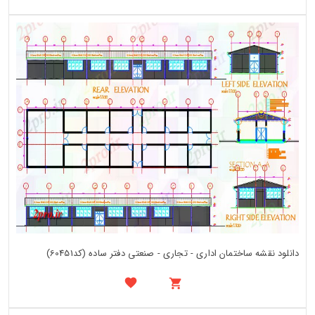
دانلود نقشه ساختمان اداری - تجاری - صنعتی دفتر ساده (کد60451)