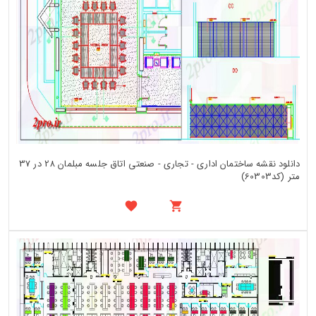
دانلود نقشه ساختمان اداری - تجاری - صنعتی اتاق جلسه مبلمان 28 در 37
متر (کد60303)