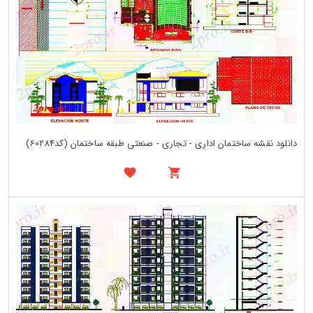
دانلود نقشه ساختمان اداری - تجاری - صنعتی طبقه ساختمان (کد60284)