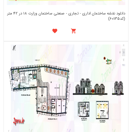
دانلود نقشه ساختمان اداری - تجاری - صنعتی ساختمان وزارت 18 در 42 متر
(کد60135)