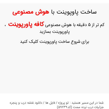
ورود
به
ساخت پاوپوینت با
هوش مصنوعی
حساب
کاربری
کافه پاورپوینت
کم تر از 5 دقیقه با هوش مصنوعی
،
ثبت
پاورپوینت بسازید
نام
بازیابی
برای شروع ساخت پاورپوینت کلیک کنید
رمز
عبور
علاقه
مندی
ها
شما در این مسیر هستید : تو پروژه / فایل ها / دانلود نقشه درب و پنجره
جزئیات درب نرده سمت (کد59239)