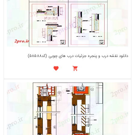
دانلود نقشه درب و پنجره جزئیات درب های چوبی (کد58588)