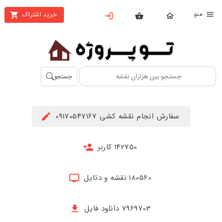
نو
خرید اشتراک
X
بستن
منو
محصولات
تهیه
جستجو
اشتراک
راهنما
سفارش انجام نقشه کشی 09170547167
دانلود
خرید
142750 کاربر
ها
180560 نقشه و دتایل
حساب
کاربری
7969703 دانلود فایل