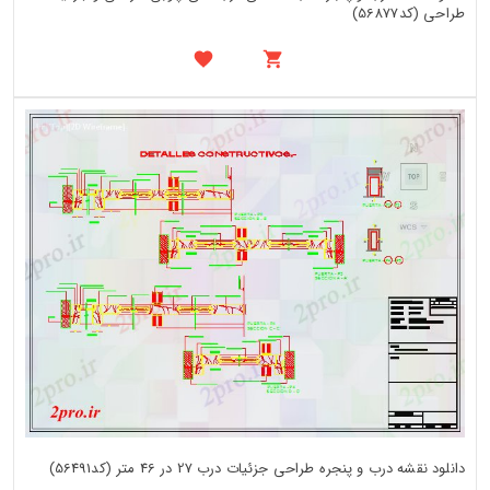
طراحی (کد56877)
دانلود نقشه درب و پنجره طراحی جزئیات درب 27 در 46 متر (کد56491)