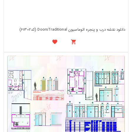
دانلود نقشه درب و پنجره اتوماسیون DoorsTraditional (کد61302)