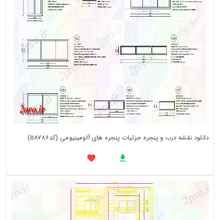
دانلود نقشه درب و پنجره جزئیات پنجره های آلومینیومی (کد58786)