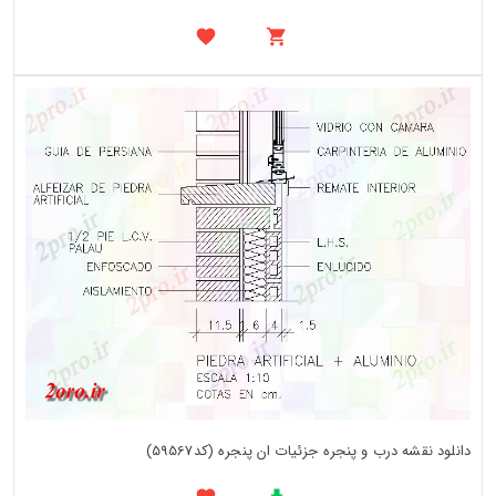
دانلود نقشه درب و پنجره جزئیات ان پنجره (کد59567)