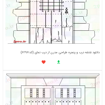
دانلود نقشه درب و پنجره طراحی مدرن از درب نمای (کد62961)