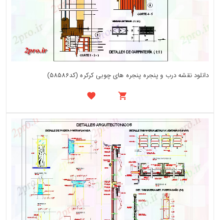
دانلود نقشه درب و پنجره پنجره های چوبی کرکره (کد58586)