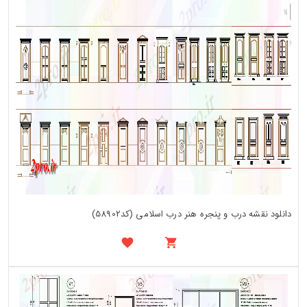
دانلود نقشه درب و پنجره هنر درب اسلامی (کد58902)