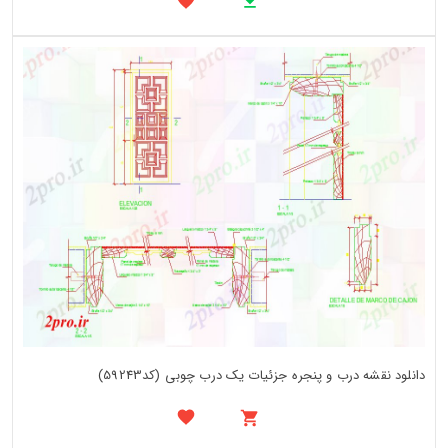
دانلود نقشه درب و پنجره جزئیات یک درب چوبی (کد59243)