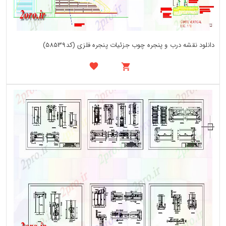
دانلود نقشه درب و پنجره چوب جزئیات پنجره فلزی (کد58539)