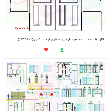
دانلود نقشه درب و پنجره طراحی معماری از درب نمای (کد62958)