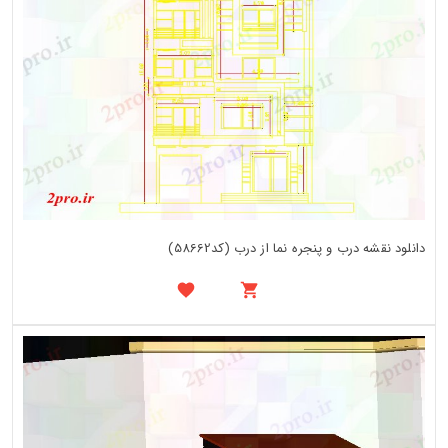
دانلود نقشه درب و پنجره نما از درب (کد58662)