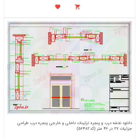
دانلود نقشه درب و پنجره تزئینات داخلی و خارجی پنجره درب طراحی
جزئیات 27 در 46 متر (کد56482)