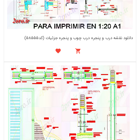
دانلود نقشه درب و پنجره درب چوب و پنجره جزئیات (کد58555)