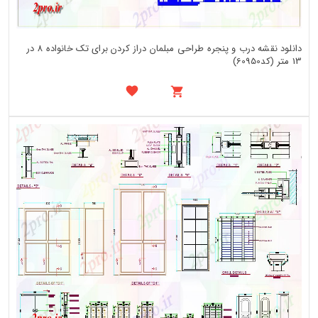
دانلود نقشه درب و پنجره طراحی مبلمان دراز کردن برای تک خانواده 8 در
13 متر (کد60950)