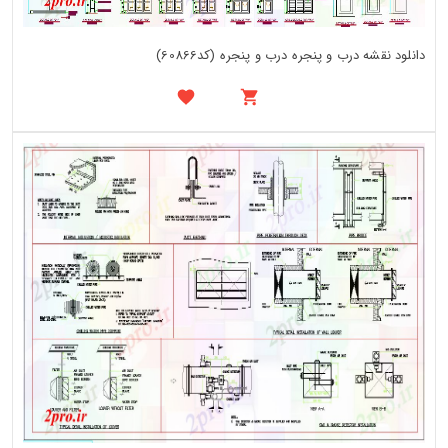
دانلود نقشه درب و پنجره درب و پنجره (کد60866)