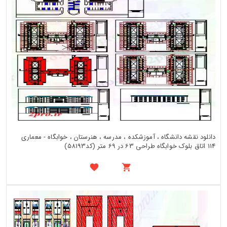
دانلود نقشه دانشگاه ، آموزشکده ، مدرسه ، هنرستان ، خوابگاه - معماری
114 اتاق بلوک خوابگاه طراحی 63 در 69 متر (کد58193)