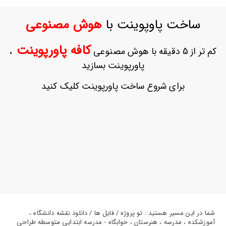
ورود
به
ساخت پاوپوینت با
هوش مصنوعی
حساب
کاربری
کافه پاورپوینت
کم تر از 5 دقیقه با هوش مصنوعی
،
ثبت
پاورپوینت بسازید
نام
بازیابی
برای شروع ساخت پاورپوینت کلیک کنید
رمز
عبور
علاقه
مندی
ها
شما در این مسیر هستید : تو پروژه / فایل ها / دانلود نقشه دانشگاه ،
آموزشکده ، مدرسه ، هنرستان ، خوابگاه - مدرسه ابتدایی متوسطه طراحی