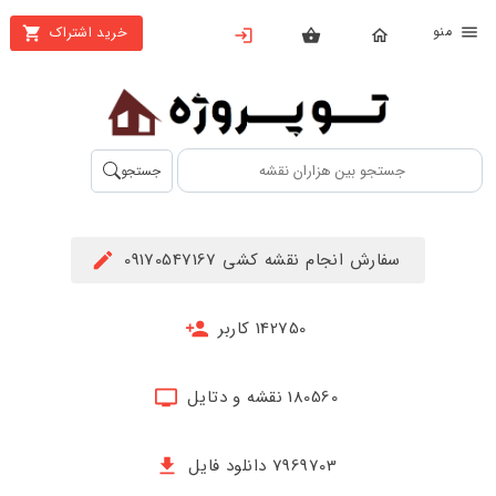
نو
خرید اشتراک
X
بستن
منو
محصولات
تهیه
جستجو
اشتراک
راهنما
سفارش انجام نقشه کشی 09170547167
دانلود
خرید
142750 کاربر
ها
180560 نقشه و دتایل
حساب
کاربری
7969703 دانلود فایل