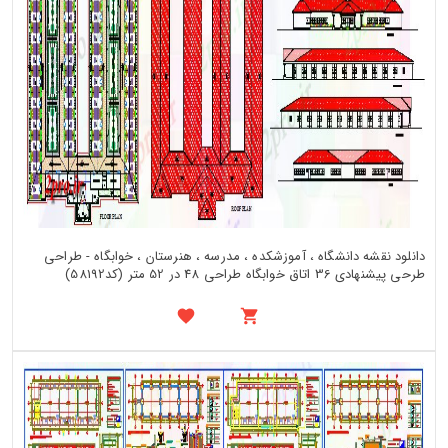
دانلود نقشه دانشگاه ، آموزشکده ، مدرسه ، هنرستان ، خوابگاه - طراحی
طرحی پیشنهادی 36 اتاق خوابگاه طراحی 48 در 52 متر (کد58192)