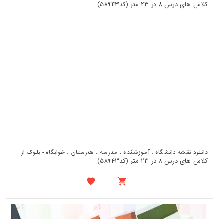
دانلود نقشه دانشگاه ، آموزشکده ، مدرسه ، هنرستان ، خوابگاه - بلوک از
کلاس های درس 8 در 23 متر (کد58943)