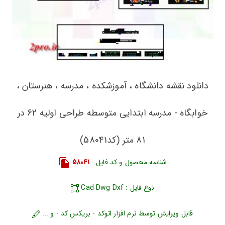
دانلود نقشه دانشگاه ، آموزشکده ، مدرسه ، هنرستان ،
خوابگاه - مدرسه ابتدایی متوسطه طراحی اولیه 62 در
81 متر (کد58041)
شناسه محصول و کد فایل :
58041
نوع فایل : Cad Dwg Dxf
قابل ویرایش توسط نرم افزار اتوکد - بریکس کد - و ...