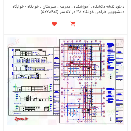
دانلود نقشه دانشگاه ، آموزشکده ، مدرسه ، هنرستان ، خوابگاه - خوابگاه
دانشجویی طراحی خوابگاه 38 در 57 متر (کد57784)