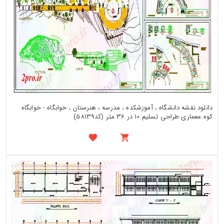
دانلود نقشه دانشگاه ، آموزشکده ، مدرسه ، هنرستان ، خوابگاه - خوابگاه
کوه معماری طراحی تسلیم 10 در 36 متر (کد58139)