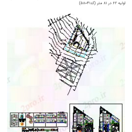
اولیه 62 در 81 متر (کد58041)