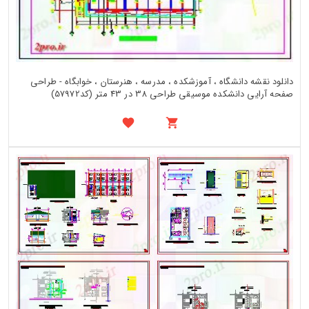
دانلود نقشه دانشگاه ، آموزشکده ، مدرسه ، هنرستان ، خوابگاه - طراحی
صفحه آرایی دانشکده موسیقی طراحی 38 در 43 متر (کد57972)