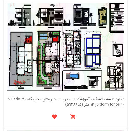
دانلود نقشه دانشگاه ، آموزشکده ، مدرسه ، هنرستان ، خوابگاه - Villade 3
dormitorios 10 در 14 متر (کد59286)