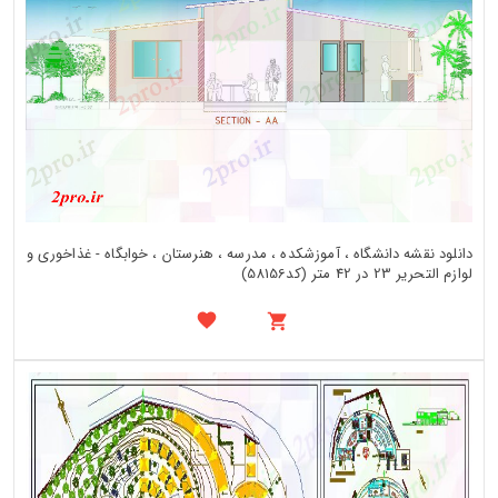
دانلود نقشه دانشگاه ، آموزشکده ، مدرسه ، هنرستان ، خوابگاه - غذاخوری و
لوازم التحریر 23 در 42 متر (کد58156)