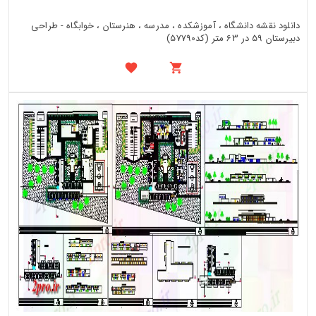
دانلود نقشه دانشگاه ، آموزشکده ، مدرسه ، هنرستان ، خوابگاه - طراحی
دبیرستان 59 در 63 متر (کد57790)