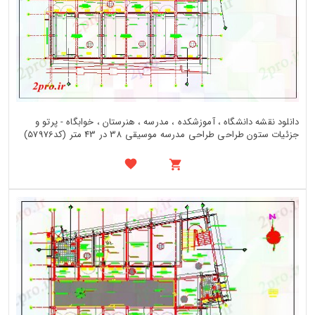
دانلود نقشه دانشگاه ، آموزشکده ، مدرسه ، هنرستان ، خوابگاه - پرتو و
جزئیات ستون طراحی طراحی مدرسه موسیقی 38 در 43 متر (کد57976)