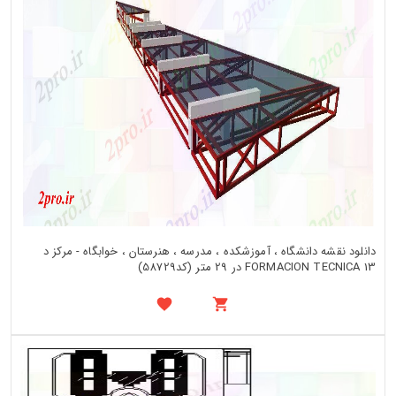
دانلود نقشه دانشگاه ، آموزشکده ، مدرسه ، هنرستان ، خوابگاه - مرکز د
FORMACION TECNICA 13 در 29 متر (کد58729)