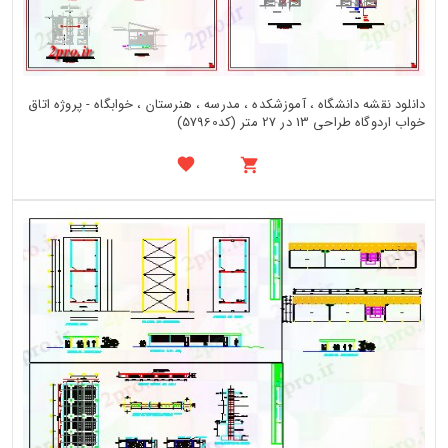
دانلود نقشه دانشگاه ، آموزشکده ، مدرسه ، هنرستان ، خوابگاه - پروژه اتاق
خواب اردوگاه طراحی 13 در 27 متر (کد57960)