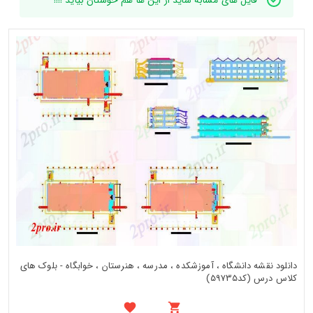
فایل های مشابه شاید از این ها هم خوشتان بیاید !!!!
دانلود نقشه دانشگاه ، آموزشکده ، مدرسه ، هنرستان ، خوابگاه - بلوک های
کلاس درس (کد59735)