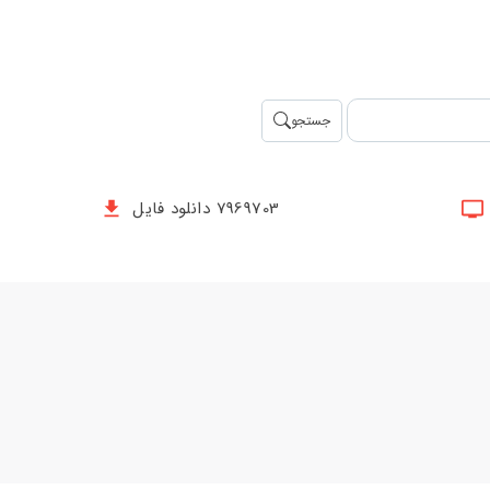
جستجو
7969703 دانلود فایل