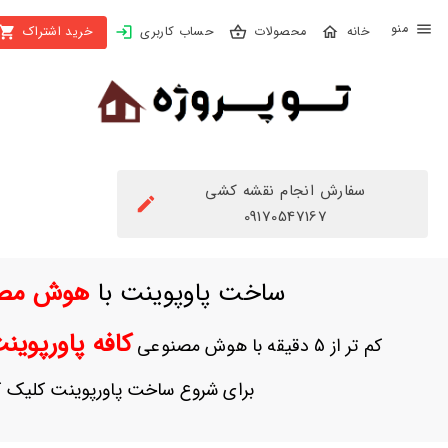
X
محصولات
حساب کاربری
خرید اشتراک
بستن
منو
محصولات
تهیه
اشتراک
سفارش انجام نقشه کشی
راهنما
09170547167
دانلود
ساخت پاوپوینت با
هوش مص
خرید
ها
کافه پاورپوی
کم تر از 5 دقیقه با هوش مصنوعی
حساب
برای شروع ساخت پاورپوینت کلیک ک
کاربری