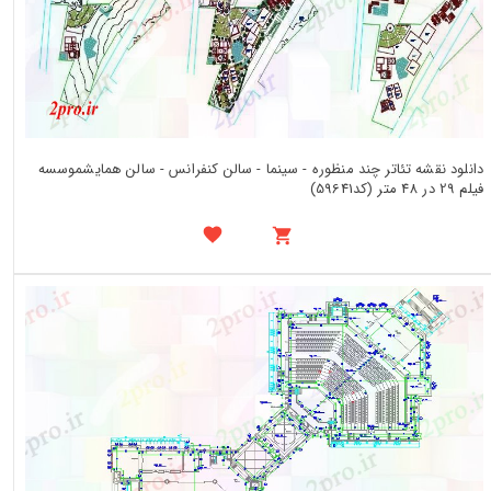
دانلود نقشه تئاتر چند منظوره - سینما - سالن کنفرانس - سالن همایشموسسه
فیلم 29 در 48 متر (کد59641)