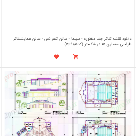
دانلود نقشه تئاتر چند منظوره - سینما - سالن کنفرانس - سالن همایشتئاتر
طراحی معماری 15 در 45 متر (کد56985)