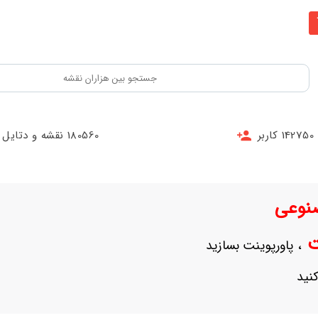
142750 کاربر
180560 نقشه و دتایل
نوعی
نت
، پاورپوینت بسازید
نید