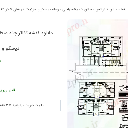
الن کنفرانس - سالن همایشطراحی مرحله دیسکو و جزئیات در های 5 در 12 متر (کد56677)
دانلود نقشه تئاتر چند من
دیسکو و جزئیات در
ش
قابل ویرای
با یک خرید میتوانید 35 نقشه پلان جزییات و ... را بین 180560 نقشه به مدت 30 روز دانلود کنید