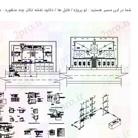
ورود
به
شما در این مسیر هستید : تو پروژه / فایل ها / دانلود نقشه تئاتر چند منظوره - سینما - س
حساب
کاربری
ثبت
نام
بازیابی
رمز
عبور
علاقه
مندی
ها