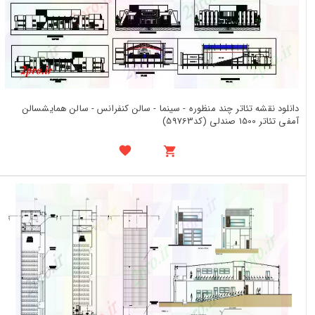
دانلود نقشه تئاتر چند منظوره - سینما - سالن کنفرانس - سالن همایشسالن
آمفی تئاتر 1500 صندلی (کد59763)