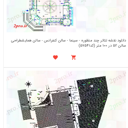
دانلود نقشه تئاتر چند منظوره - سینما - سالن کنفرانس - سالن همایشطراحی
سالن 52 در 100 متر (کد57541)