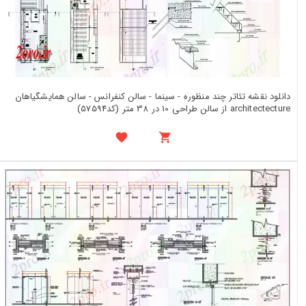
دانلود نقشه تئاتر چند منظوره - سینما - سالن کنفرانس - سالن همایشگیاهان
architectecture از سالن طراحی 10 در 38 متر (کد57594)