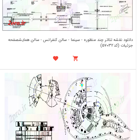
دانلود نقشه تئاتر چند منظوره - سینما - سالن کنفرانس - سالن همایشصفحه
جزئیات (کد57032)