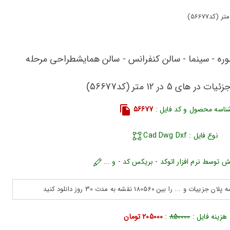
ظوره - سینما - سالن کنفرانس - سالن همایشطراحی مرحله
 های 5 در 12 متر (کد56677)
ناسه محصول و کد فایل :
56677
نوع فایل : Cad Dwg Dxf
ش توسط نرم افزار اتوکد - بریکس کد - و ...
هزینه فایل :
850000
:
205000 تومان