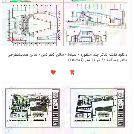
دانلود نقشه تئاتر چند منظوره - سینما - سالن کنفرانس - سالن همایشطرحی
تئاتر چندگانه 42 در 60 متر (کد61107)