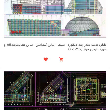
دانلود نقشه تئاتر چند منظوره - سینما - سالن کنفرانس - سالن همایشچندگانه و
خرید طرحی مرکز (کد60907)