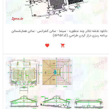
دانلود نقشه تئاتر چند منظوره - سینما - سالن کنفرانس - سالن همایشسالن
برنامه ریزی دراز کردن طراحی (کد56952)