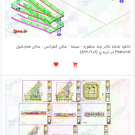
دانلود نقشه تئاتر چند منظوره - سینما - سالن کنفرانس - سالن همایشپل
Peatonal در تریدی (کد59709)