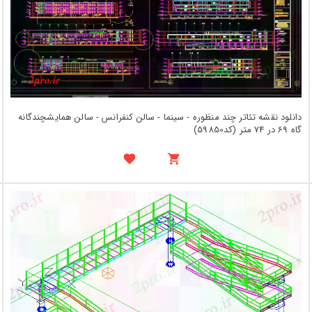
دانلود نقشه تئاتر چند منظوره - سینما - سالن کنفرانس - سالن همایشچندگانه
گاه 69 در 74 متر (کد59850)