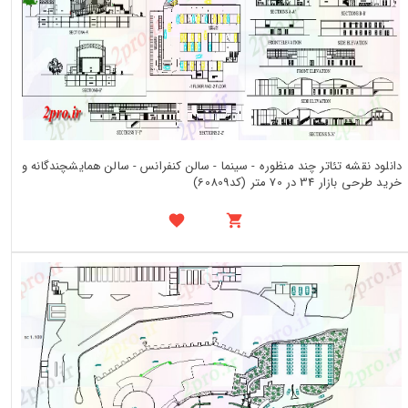
دانلود نقشه تئاتر چند منظوره - سینما - سالن کنفرانس - سالن همایشچندگانه و
خرید طرحی بازار 34 در 70 متر (کد60809)