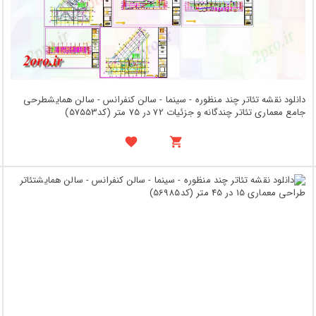
دانلود نقشه تئاتر چند منظوره - سینما - سالن کنفرانس - سالن همایشطرحی
جامع معماری تئاتر چندگانه و جزئیات 72 در 75 متر (کد57553)