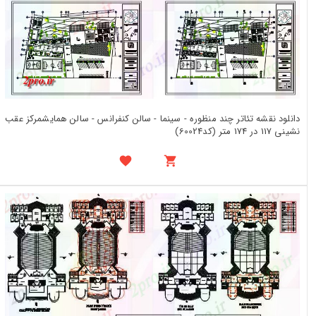
دانلود نقشه تئاتر چند منظوره - سینما - سالن کنفرانس - سالن همایشمرکز عقب
نشینی 117 در 174 متر (کد60024)