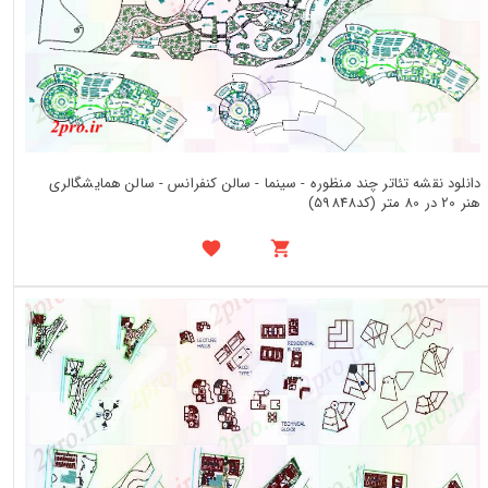
دانلود نقشه تئاتر چند منظوره - سینما - سالن کنفرانس - سالن همایشگالری
هنر 20 در 80 متر (کد59848)