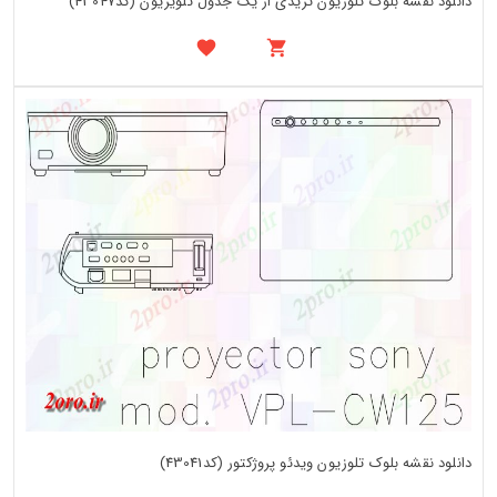
دانلود نقشه بلوک تلوزیون تریدی از یک جدول تلویزیون (کد43047)
دانلود نقشه بلوک تلوزیون ویدئو پروژکتور (کد43041)