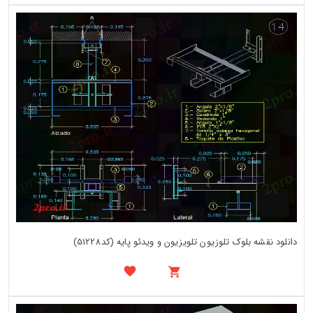
دانلود نقشه بلوک تلوزیون تلویزیون و ویدئو پایه (کد51228)