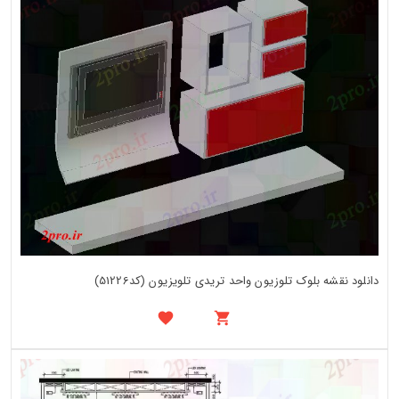
دانلود نقشه بلوک تلوزیون واحد تریدی تلویزیون (کد51226)