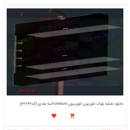
دانلود نقشه بلوک تلوزیون تلویزیون Furnitureسه بعدی (کد62647)