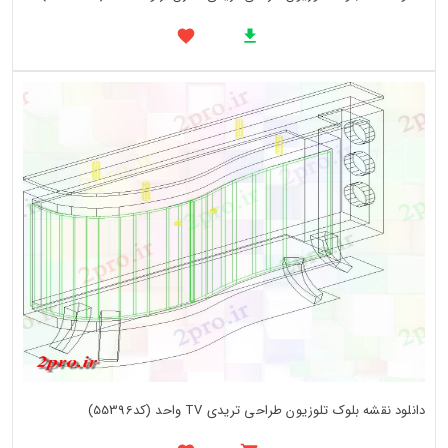
دانلود نقشه بلوک تلوزیون طراحی تریدی TV واحد (کد55396)