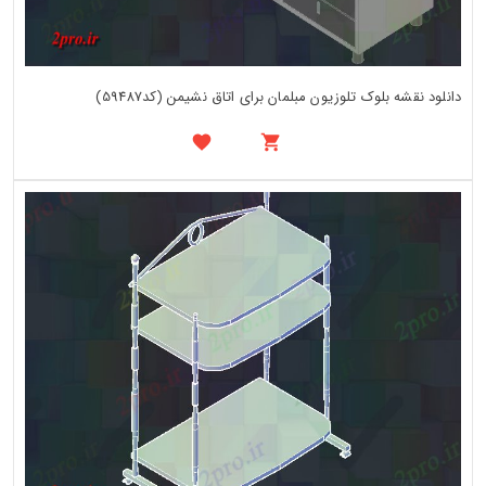
دانلود نقشه بلوک تلوزیون مبلمان برای اتاق نشیمن (کد59487)