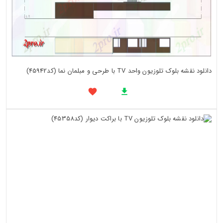
دانلود نقشه بلوک تلوزیون واحد TV با طرحی و مبلمان نما (کد45942)