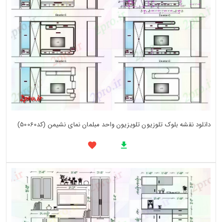
دانلود نقشه بلوک تلوزیون تلویزیون واحد مبلمان نمای نشیمن (کد50060)