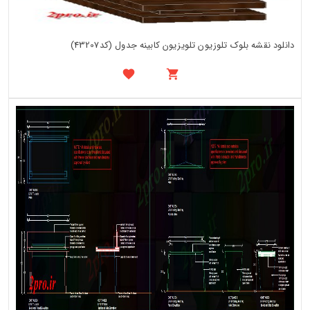
دانلود نقشه بلوک تلوزیون تلویزیون کابینه جدول (کد43207)