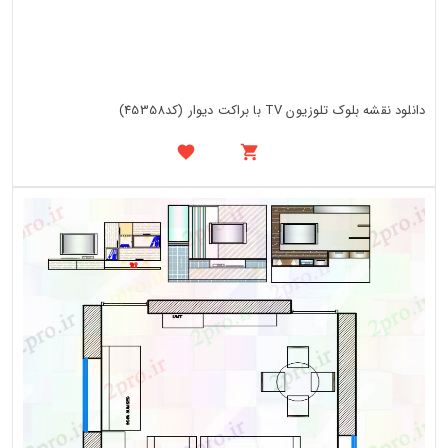
دانلود نقشه بلوک تلوزیون TV با براکت دیوار (کد45358)