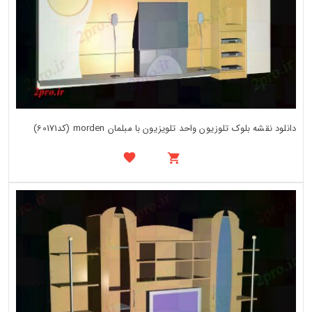
دانلود نقشه بلوک تلوزیون واحد تلویزیون با مبلمان morden (کد60171)