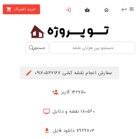
نو
خرید اشتراک
X
بستن
منو
محصولات
تهیه
جستجو
اشتراک
راهنما
سفارش انجام نقشه کشی 09170547167
دانلود
خرید
142750 کاربر
ها
180560 نقشه و دتایل
حساب
کاربری
7969703 دانلود فایل