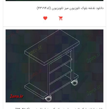
دانلود نقشه بلوک تلوزیون میز تلویزیون (کد43194)