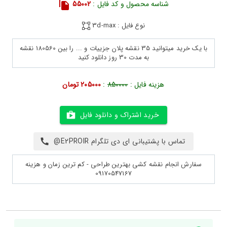
شناسه محصول و کد فایل :
55002
نوع فایل : 3d-max
با یک خرید میتوانید 35 نقشه پلان جزییات و ... را بین 180560 نقشه
به مدت 30 روز دانلود کنید
هزینه فایل :
850000
:
205000 تومان
خرید اشتراک و دانلود فایل
تماس با پشتیبانی ای دی تلگرام E2PROIR@
سفارش انجام نقشه کشی بهترین طراحی - کم ترین زمان و هزینه
09170547167