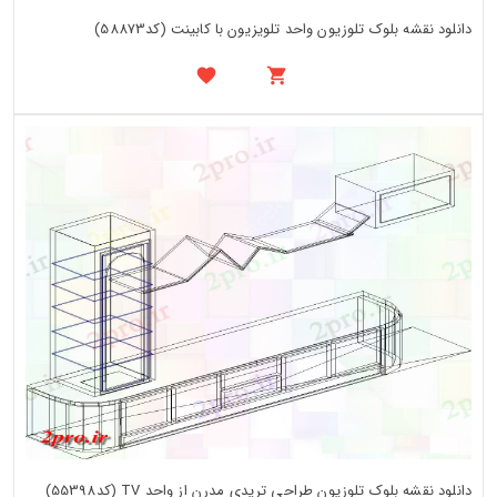
دانلود نقشه بلوک تلوزیون واحد تلویزیون با کابینت (کد58873)
دانلود نقشه بلوک تلوزیون طراحی تریدی مدرن از واحد TV (کد55398)