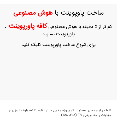
ورود
به
ساخت پاوپوینت با
هوش مصنوعی
حساب
کاربری
کافه پاورپوینت
کم تر از 5 دقیقه با هوش مصنوعی
،
ثبت
پاورپوینت بسازید
نام
بازیابی
برای شروع ساخت پاورپوینت کلیک کنید
رمز
عبور
علاقه
مندی
ها
شما در این مسیر هستید : تو پروژه / فایل ها / دانلود نقشه بلوک تلوزیون
جزئیات واحد تریدی TV (کد55002)