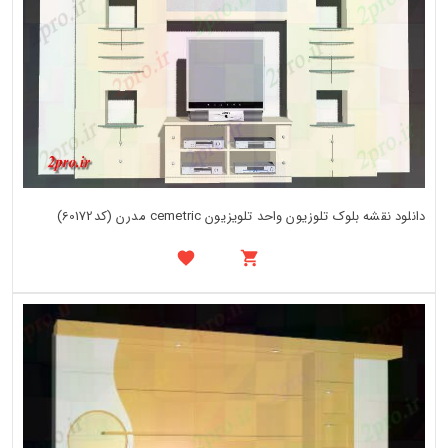
دانلود نقشه بلوک تلوزیون واحد تلویزیون cemetric مدرن (کد60172)