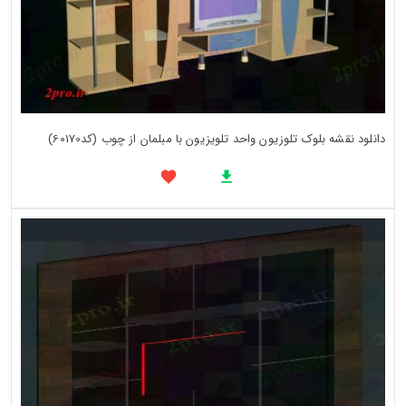
دانلود نقشه بلوک تلوزیون واحد تلویزیون با مبلمان از چوب (کد60170)