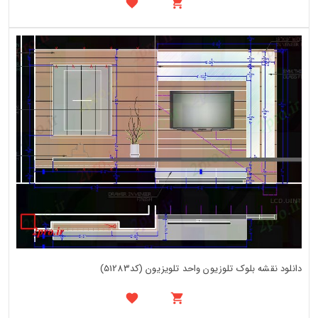
دانلود نقشه بلوک تلوزیون واحد تلویزیون (کد51283)