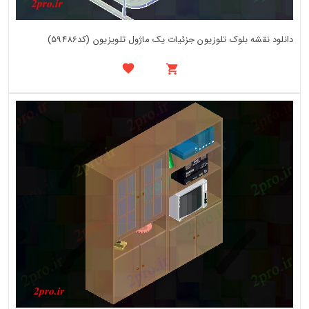
دانلود نقشه بلوک تلوزیون جزئیات یک ماژول تلویزیون (کد59486)