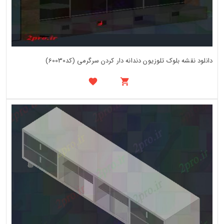
دانلود نقشه بلوک تلوزیون دندانه دار کردن سرگرمی (کد60030)