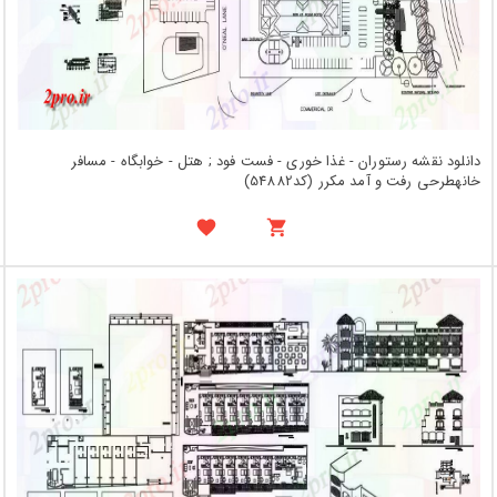
دانلود نقشه رستوران - غذا خوری - فست فود ; هتل - خوابگاه - مسافر
خانهطرحی رفت و آمد مکرر (کد54882)