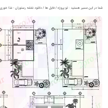
ورود
به
شما در این مسیر هستید : تو پروژه / فایل ها / دانلود نقشه رستوران - غذا خوری - فست فود 
حساب
کاربری
ثبت
نام
بازیابی
رمز
عبور
علاقه
مندی
ها