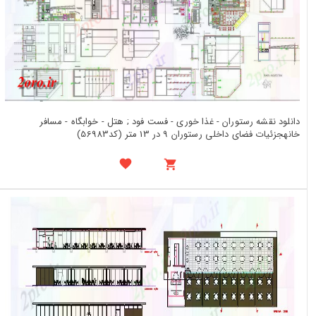
دانلود نقشه رستوران - غذا خوری - فست فود ; هتل - خوابگاه - مسافر
خانهجزئیات فضای داخلی رستوران 9 در 13 متر (کد56983)