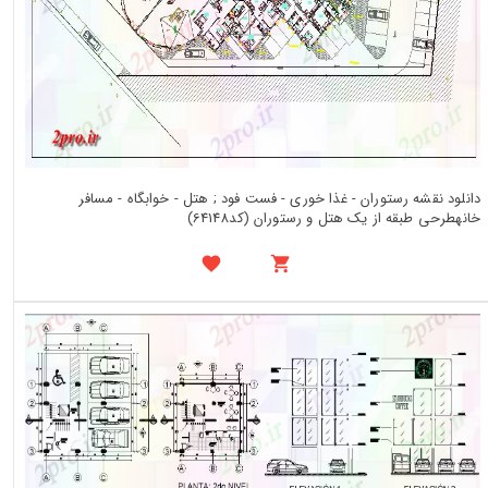
دانلود نقشه رستوران - غذا خوری - فست فود ; هتل - خوابگاه - مسافر
خانهطرحی طبقه از یک هتل و رستوران (کد64148)