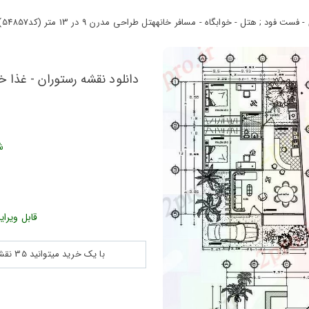
; هتل - خوابگاه - مسافر خانههتل طراحی مدرن 9 در 13 متر (کد54857)
دانلود نقشه رستوران - غذا 
م
ش
قابل ویرای
با یک خرید میتوانید 35 نقشه پلان جزییات و ... را بین 180560 نقشه به مدت 30 روز دانلود کنید