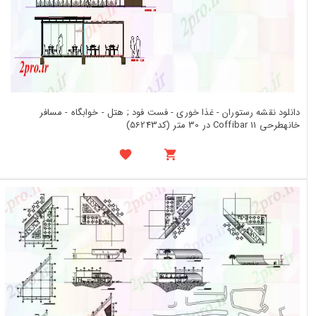
دانلود نقشه رستوران - غذا خوری - فست فود ; هتل - خوابگاه - مسافر
خانهطرحی Coffibar 11 در 30 متر (کد56243)