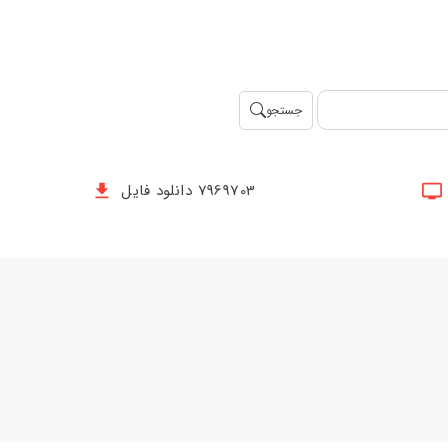
جستجو
7969703 دانلود فایل