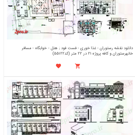
دانلود نقشه رستوران - غذا خوری - فست فود ; هتل - خوابگاه - مسافر
خانهرستوران و کافه پروژه 21 در 22 متر (کد55122)