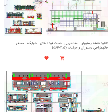
دانلود نقشه رستوران - غذا خوری - فست فود ; هتل - خوابگاه - مسافر
خانهطراحی رستوران و جزئیات (کد56402)