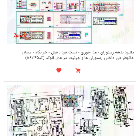
دانلود نقشه رستوران - غذا خوری - فست فود ; هتل - خوابگاه - مسافر
خانهطراحی داخلی رستوران ها و جزئیات در های اتوکد (کد56345)