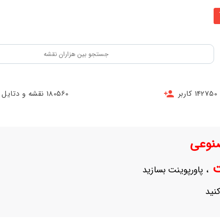
142750 کاربر
180560 نقشه و دتایل
نوعی
نت
، پاورپوینت بسازید
نید