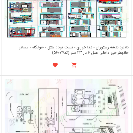
دانلود نقشه رستوران - غذا خوری - فست فود ; هتل - خوابگاه - مسافر
خانهطراحی داخلی هتل 6 در 23 متر (کد56077)