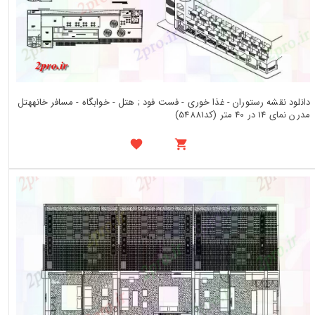
دانلود نقشه رستوران - غذا خوری - فست فود ; هتل - خوابگاه - مسافر خانههتل
مدرن نمای 14 در 40 متر (کد54881)