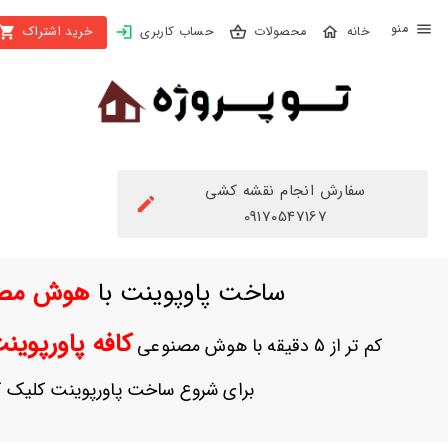
X
محصولات
حساب کاربری
خرید اشتراک
بستن
منو
محصولات
تهیه
اشتراک
سفارش انجام نقشه کشی
راهنما
09170547167
دانلود
ساخت پاوپوینت با
هوش مص
خرید
ها
کافه پاورپوی
کم تر از 5 دقیقه با هوش مصنوعی
حساب
برای شروع ساخت پاورپوینت کلیک ک
کاربری