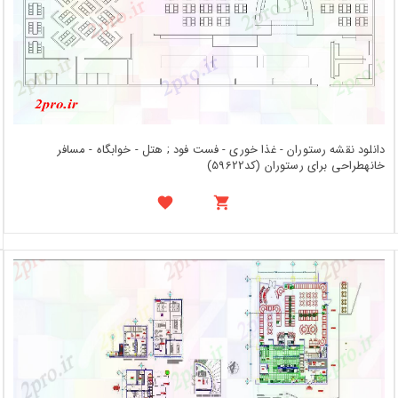
دانلود نقشه رستوران - غذا خوری - فست فود ; هتل - خوابگاه - مسافر
خانهطراحی برای رستوران (کد59622)