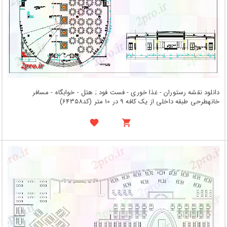
دانلود نقشه رستوران - غذا خوری - فست فود ; هتل - خوابگاه - مسافر
خانهطرحی طبقه داخلی از یک کافه 9 در 10 متر (کد64358)