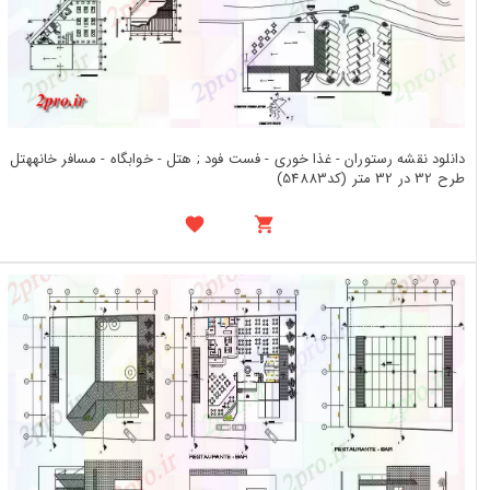
دانلود نقشه رستوران - غذا خوری - فست فود ; هتل - خوابگاه - مسافر خانههتل
طرح 32 در 32 متر (کد54883)