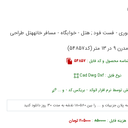
خوری - فست فود ; هتل - خوابگاه - مسافر خانههتل طراحی
درن 9 در 13 متر (کد54857)
ناسه محصول و کد فایل :
54857
نوع فایل : Cad Dwg Dxf
ش توسط نرم افزار اتوکد - بریکس کد - و ...
هزینه فایل :
850000
:
205000 تومان