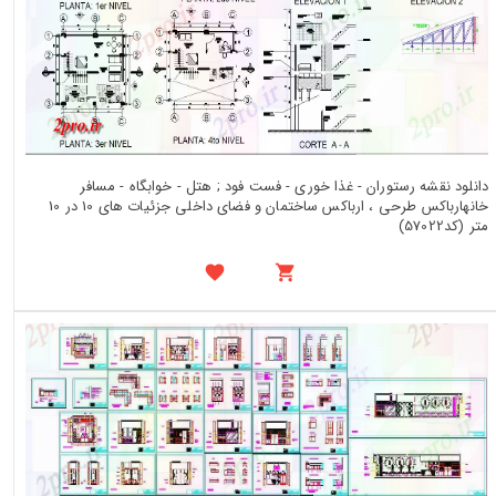
دانلود نقشه رستوران - غذا خوری - فست فود ; هتل - خوابگاه - مسافر
خانهارباکس طرحی ، ارباکس ساختمان و فضای داخلی جزئیات های 10 در 10
متر (کد57022)