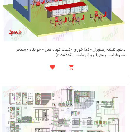
دانلود نقشه رستوران - غذا خوری - فست فود ; هتل - خوابگاه - مسافر
خانهطراحی رستوران برای داخلی (کد60952)