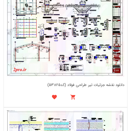
دانلود نقشه جزئیات تیر طراحی فولاد (کد53825)