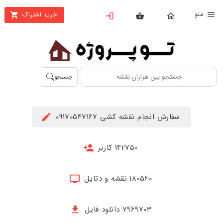
نو
خرید اشتراک
X
بستن
منو
محصولات
تهیه
جستجو
اشتراک
راهنما
سفارش انجام نقشه کشی 09170547167
دانلود
خرید
142750 کاربر
ها
180560 نقشه و دتایل
حساب
کاربری
7969703 دانلود فایل