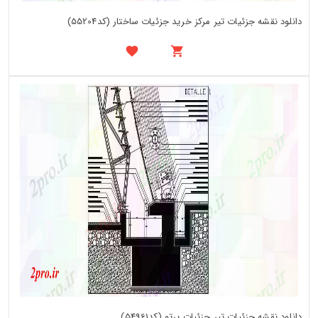
دانلود نقشه جزئیات تیر مرکز خرید جزئیات ساختار (کد55204)
دانلود نقشه جزئیات تیر جزئیات پرتو (کد54961)