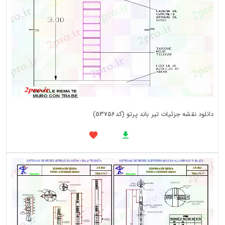
دانلود نقشه جزئیات تیر باند پرتو (کد53756)