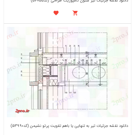
دانلود نقشه جزئیات تیر ستون کامپوزیت طراحی (کد54055)
دانلود نقشه جزئیات تیر به تنهایی یا باهم تقویت پرتو نشیمن (کد53990)