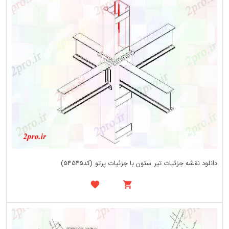
دانلود نقشه جزئیات تیر ستون با جزئیات پرتو (کد54545)