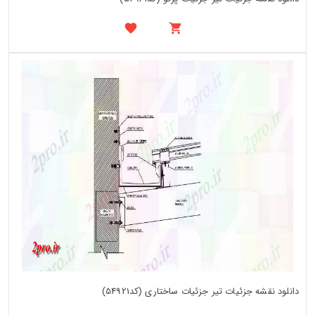
دانلود نقشه جزئیات تیر جزئیات ساختاری (کد54921)