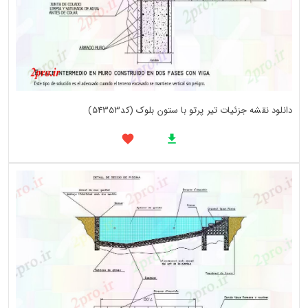
دانلود نقشه جزئیات تیر پرتو با ستون بلوک (کد54353)