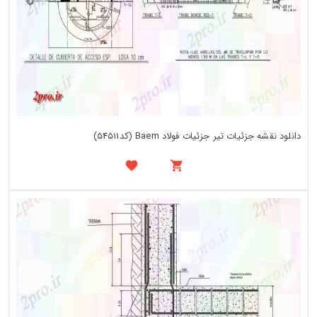
دانلود نقشه جزئیات تیر جزئیات فولاد Baem (کد54511)