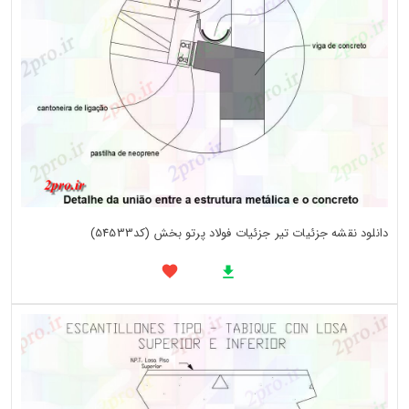
دانلود نقشه جزئیات تیر جزئیات فولاد پرتو بخش (کد54533)