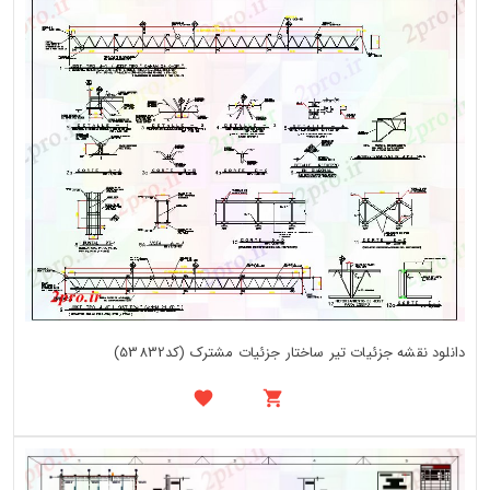
دانلود نقشه جزئیات تیر ساختار جزئیات مشترک (کد53832)