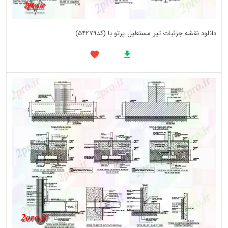
دانلود نقشه جزئیات تیر مستطیل پرتو با (کد54279)