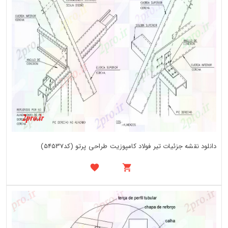
دانلود نقشه جزئیات تیر فولاد کامپوزیت طراحی پرتو (کد54537)