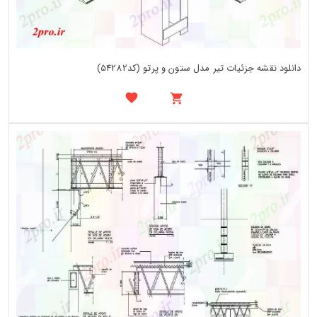
دانلود نقشه جزئیات تیر مدل ستون و پرتو (کد54282)