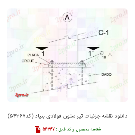
دانلود نقشه جزئیات تیر ستون فولادی بنیاد (کد54367)
شناسه محصول و کد فایل :
54367