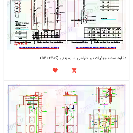
دانلود نقشه جزئیات تیر طراحی سازه بتنی (کد53642)