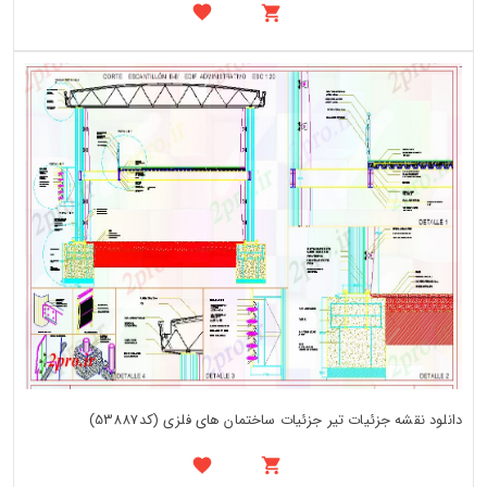
دانلود نقشه جزئیات تیر جزئیات ساختمان های فلزی (کد53887)