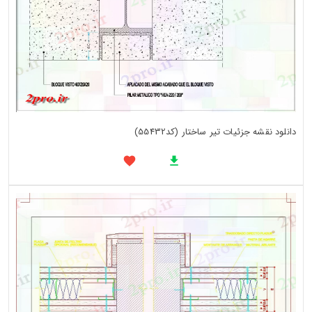
دانلود نقشه جزئیات تیر ساختار (کد55432)