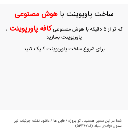
ورود
به
ساخت پاوپوینت با
هوش مصنوعی
حساب
کاربری
کافه پاورپوینت
کم تر از 5 دقیقه با هوش مصنوعی
،
ثبت
پاورپوینت بسازید
نام
بازیابی
برای شروع ساخت پاورپوینت کلیک کنید
رمز
عبور
علاقه
مندی
ها
شما در این مسیر هستید : تو پروژه / فایل ها / دانلود نقشه جزئیات تیر
ستون فولادی بنیاد (کد54367)