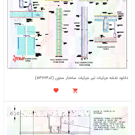
دانلود نقشه جزئیات تیر جزئیات ساختار ستون (کد53774)