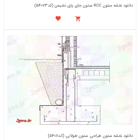
دانلود نقشه ستون RCC ستون جای پای نشیمن (کد54073)
دانلود نقشه ستون طراحی ستون طولانی (کد54011)