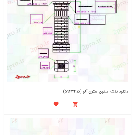
دانلود نقشه ستون ستون آلو (کد59434)