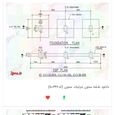
دانلود نقشه ستون جزئیات ستون (کد50446)