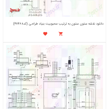
دانلود نقشه ستون ستون به ترتیب محبوبیت بنیاد طراحی (کد47468)