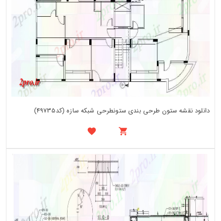
دانلود نقشه ستون طرحی بندی ستونطرحی شبکه سازه (کد49735)