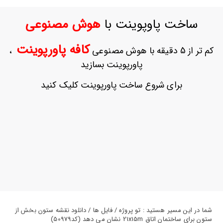
ورود
به
ساخت پاوپوینت با
هوش مصنوعی
حساب
کاربری
کافه پاورپوینت
کم تر از 5 دقیقه با هوش مصنوعی
،
ثبت
پاورپوینت بسازید
نام
بازیابی
برای شروع ساخت پاورپوینت کلیک کنید
رمز
عبور
علاقه
مندی
ها
شما در این مسیر هستید : تو پروژه / فایل ها / دانلود نقشه ستون بخش از
ستون برای ساختمان اتاق 21x15m نشان می دهد (کد50979)