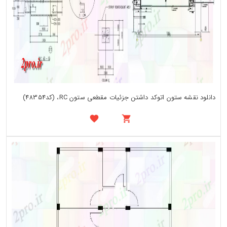
دانلود نقشه ستون اتوکد داشتن جزئیات مقطعی ستون RC، (کد48354)