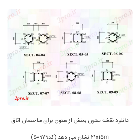
دانلود نقشه ستون بخش از ستون برای ساختمان اتاق
21x15m نشان می دهد (کد50979)