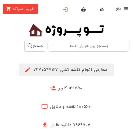
نو
خرید اشتراک
X
بستن
منو
محصولات
تهیه
جستجو
اشتراک
راهنما
سفارش انجام نقشه کشی 09170547167
دانلود
خرید
142750 کاربر
ها
180560 نقشه و دتایل
حساب
کاربری
7969703 دانلود فایل