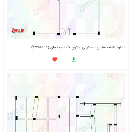
دانلود نقشه ستون مسکونی ستون خانه چیدمان (کد47752)