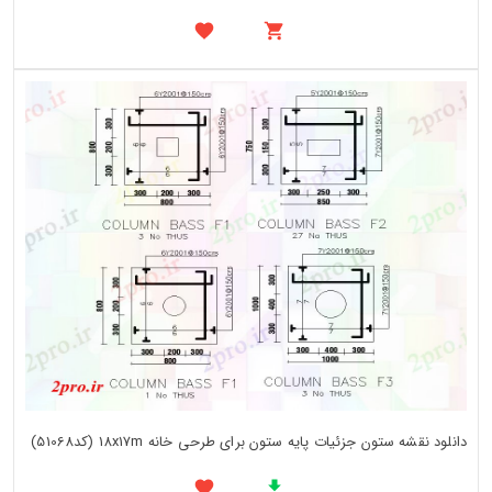
دانلود نقشه ستون جزئیات پایه ستون برای طرحی خانه 18x17m (کد51068)