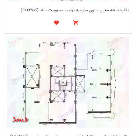
دانلود نقشه ستون ستون سازه به ترتیب محبوبیت بنیاد (کد47429)