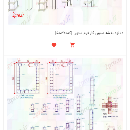
دانلود نقشه ستون کار فرم ستون (کد58670)