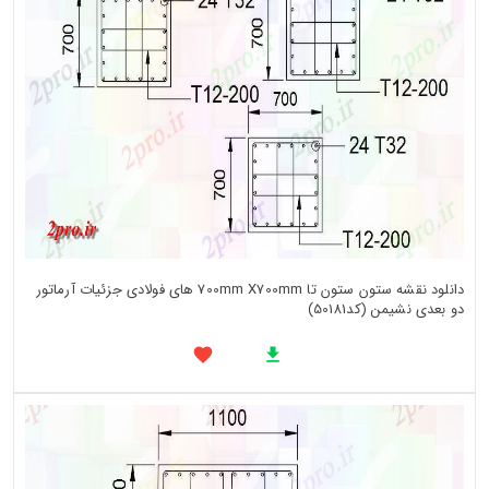
دانلود نقشه ستون ستون تا 700mm X700mm های فولادی جزئیات آرماتور
دو بعدی نشیمن (کد50181)