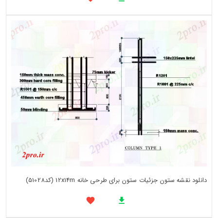
دانلود نقشه ستون جزئیات ستون برای طرحی خانه 12x14m (کد51028)