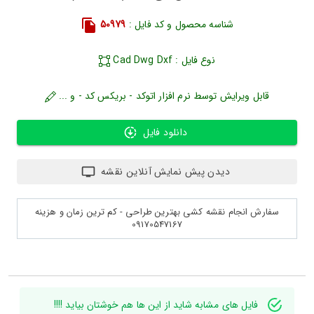
شناسه محصول و کد فایل :
50979
نوع فایل : Cad Dwg Dxf
قابل ویرایش توسط نرم افزار اتوکد - بریکس کد - و ...
دانلود فایل
دیدن پیش نمایش آنلاین نقشه
سفارش انجام نقشه کشی بهترین طراحی - کم ترین زمان و هزینه
09170547167
فایل های مشابه شاید از این ها هم خوشتان بیاید !!!!