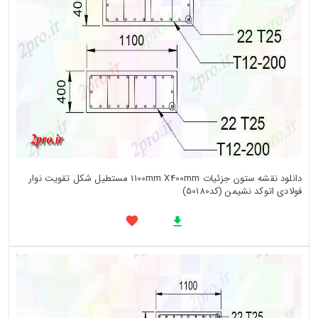
دانلود نقشه ستون جزئیات 1100mm X400mm مستطیل شکل تقویت نوار
فولادی اتوکد نشیمن (کد50180)