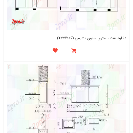
دانلود نقشه ستون ستون نشیمن (کد47721)