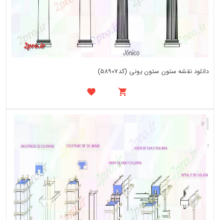
دانلود نقشه ستون ستون یونی (کد58907)