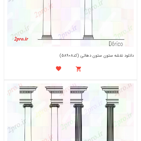
دانلود نقشه ستون ستون دهاتی (کد58908)