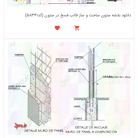
دانلود نقشه ستون ساخت و ساز قالب فسخ در ستون (کد58341)