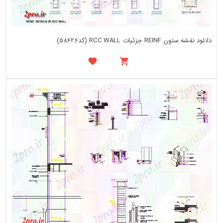
دانلود نقشه ستون REINF جزئیات RCC WALL (کد58626)