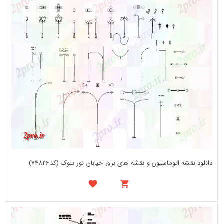
دانلود نقشه اتوماسیون و نقشه های برق خیابان نور بلوک (کد74826)