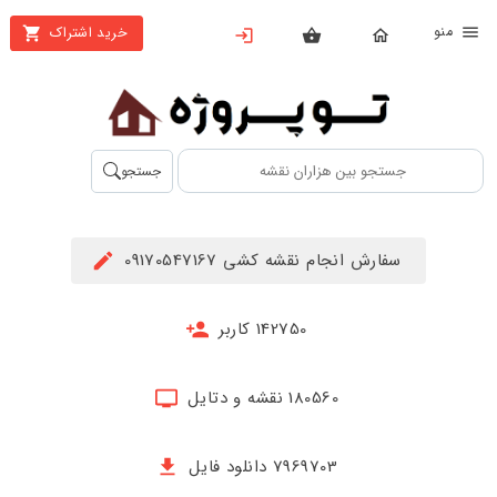
نو
خرید اشتراک
X
بستن
منو
محصولات
تهیه
جستجو
اشتراک
راهنما
سفارش انجام نقشه کشی 09170547167
دانلود
خرید
142750 کاربر
ها
180560 نقشه و دتایل
حساب
کاربری
7969703 دانلود فایل