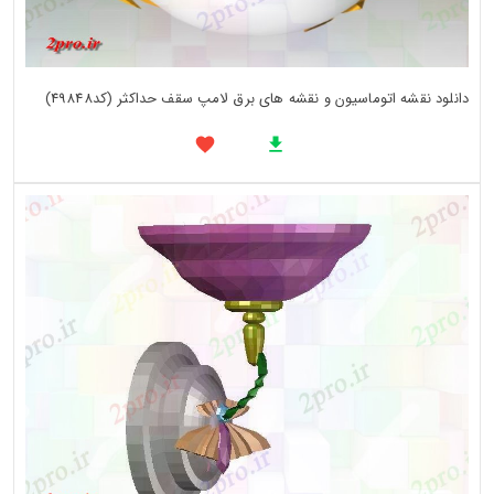
دانلود نقشه اتوماسیون و نقشه های برق لامپ سقف حداکثر (کد49848)