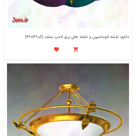
دانلود نقشه اتوماسیون و نقشه های برق لامپ سقف (کد49849)