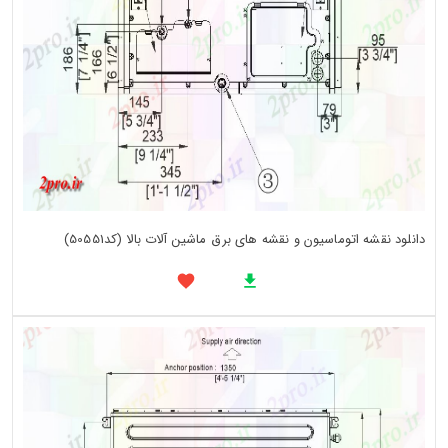
دانلود نقشه اتوماسیون و نقشه های برق ماشین آلات بالا (کد50551)