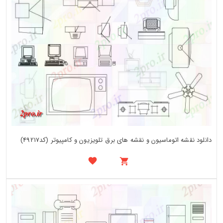
دانلود نقشه اتوماسیون و نقشه های برق تلویزیون و کامپیوتر (کد49217)