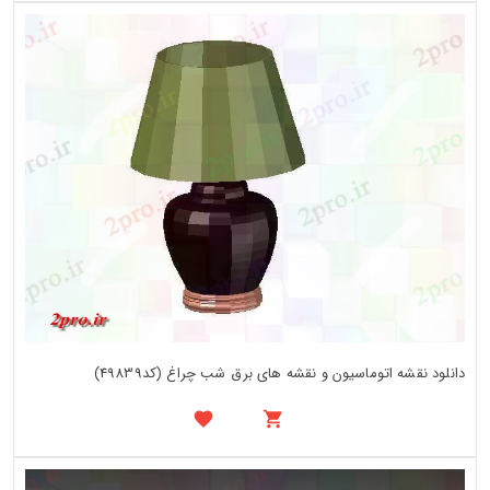
دانلود نقشه اتوماسیون و نقشه های برق شب چراغ (کد49839)