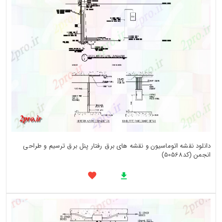
دانلود نقشه اتوماسیون و نقشه های برق رفتار پنل برق ترسیم و طراحی
انجمن (کد50568)