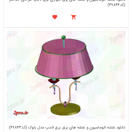
(کد49844)
دانلود نقشه اتوماسیون و نقشه های برق برق لامپ مدل بلوک (کد49843)