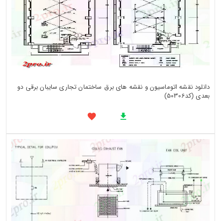
دانلود نقشه اتوماسیون و نقشه های برق ساختمان تجاری سایبان برقی دو
بعدی (کد50306)