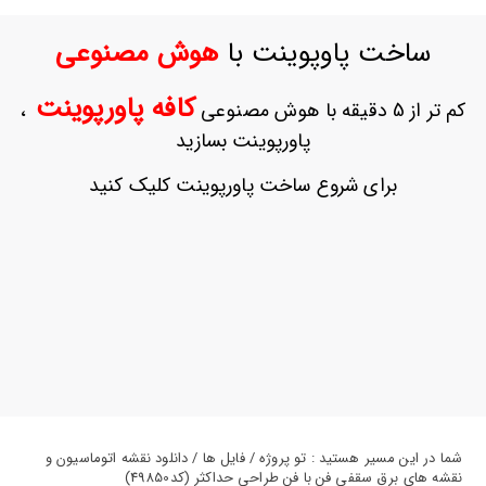
ورود
به
ساخت پاوپوینت با
هوش مصنوعی
حساب
کاربری
کافه پاورپوینت
کم تر از 5 دقیقه با هوش مصنوعی
،
ثبت
پاورپوینت بسازید
نام
بازیابی
برای شروع ساخت پاورپوینت کلیک کنید
رمز
عبور
علاقه
مندی
ها
شما در این مسیر هستید : تو پروژه / فایل ها / دانلود نقشه اتوماسیون و
نقشه های برق سقفی فن با فن طراحی حداکثر (کد49850)