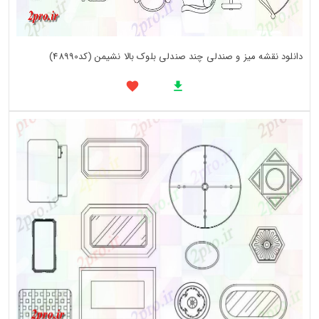
دانلود نقشه میز و صندلی چند صندلی بلوک بالا نشیمن (کد48990)