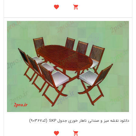
دانلود نقشه میز و صندلی ناهار خوری جدول SKP (کد90367)