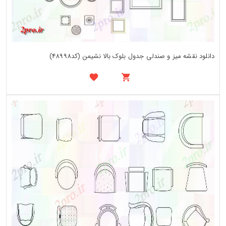
دانلود نقشه میز و صندلی جدول بلوک بالا نشیمن (کد48998)