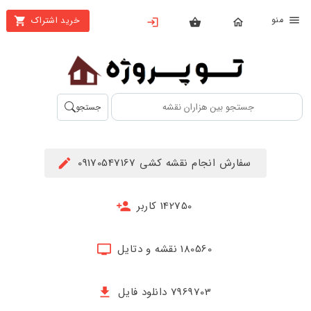
نو
خرید اشتراک
X
بستن
منو
محصولات
تهیه
جستجو
اشتراک
راهنما
سفارش انجام نقشه کشی 09170547167
دانلود
خرید
142750 کاربر
ها
180560 نقشه و دتایل
حساب
کاربری
7969703 دانلود فایل