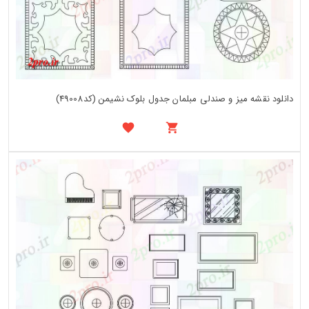
دانلود نقشه میز و صندلی مبلمان جدول بلوک نشیمن (کد49008)