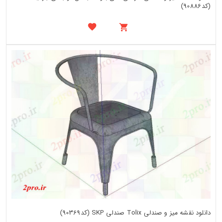
(کد90886)
دانلود نقشه میز و صندلی Tolix صندلی SKP (کد90369)