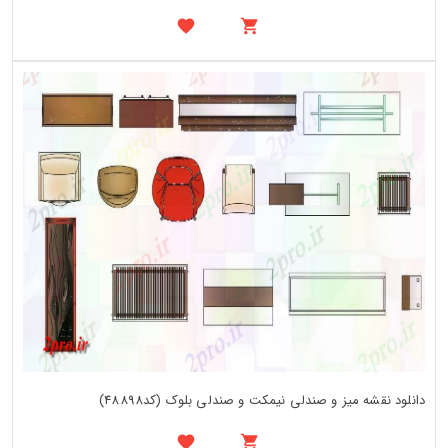
دانلود نقشه میز و صندلی نیمکت و صندلی بلوک (کد48898)