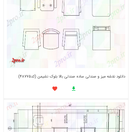
دانلود نقشه میز و صندلی ساده صندلی بالا بلوک نشیمن (کد48775)