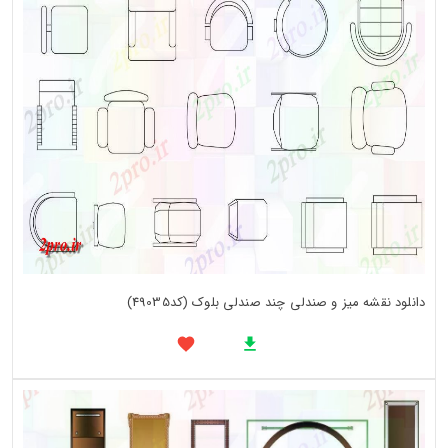
دانلود نقشه میز و صندلی چند صندلی بلوک (کد49035)