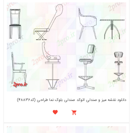
دانلود نقشه میز و صندلی اتوکد صندلی بلوک نما طراحی (کد48836)