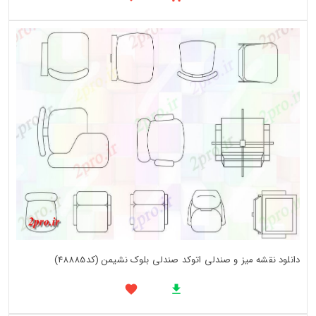
دانلود نقشه میز و صندلی اتوکد صندلی بلوک نشیمن (کد48885)