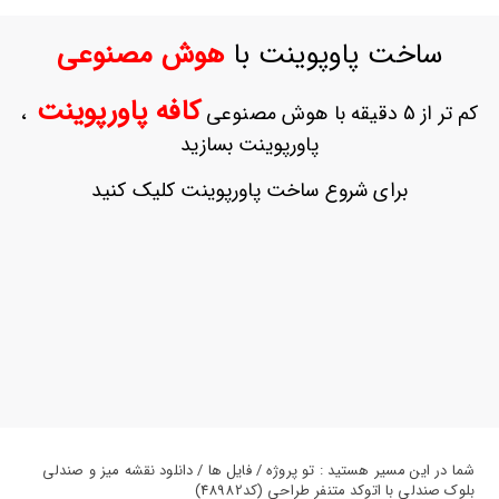
ورود
به
ساخت پاوپوینت با
هوش مصنوعی
حساب
کاربری
کافه پاورپوینت
کم تر از 5 دقیقه با هوش مصنوعی
،
ثبت
پاورپوینت بسازید
نام
بازیابی
برای شروع ساخت پاورپوینت کلیک کنید
رمز
عبور
علاقه
مندی
ها
شما در این مسیر هستید : تو پروژه / فایل ها / دانلود نقشه میز و صندلی
بلوک صندلی با اتوکد متنفر طراحی (کد48982)