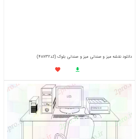
دانلود نقشه میز و صندلی میز و صندلی بلوک (کد48732)