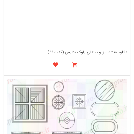
دانلود نقشه میز و صندلی بلوک نشیمن (کد49010)