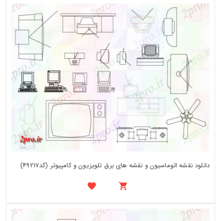
دانلود نقشه اتوماسیون و نقشه های برق تلویزیون و کامپیوتر (کد49217)