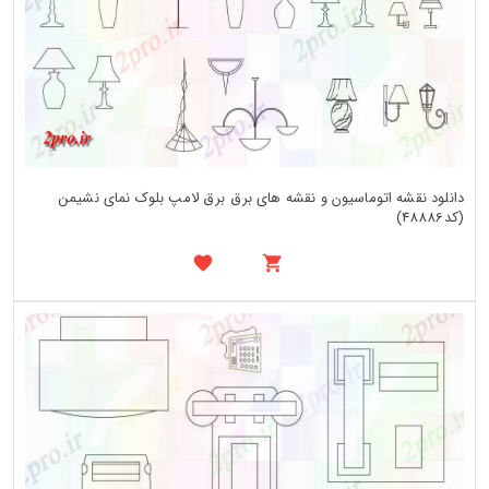
دانلود نقشه اتوماسیون و نقشه های برق برق لامپ بلوک نمای نشیمن
(کد48886)