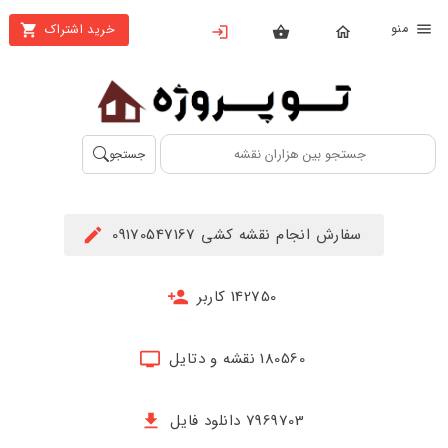
نو
خرید اشتراک
X
بستن
منو
محصولات
تهیه
جستجو
اشتراک
راهنما
سفارش انجام نقشه کشی 09170547167
دانلود
خرید
142750 کاربر
ها
180560 نقشه و دتایل
حساب
کاربری
7969703 دانلود فایل