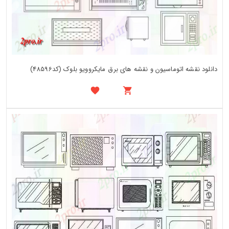
دانلود نقشه اتوماسیون و نقشه های برق مایکروویو بلوک (کد48596)