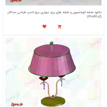
دانلود نقشه اتوماسیون و نقشه های برق دیواری برق لامپ طراحی حداکثر
(کد49844)