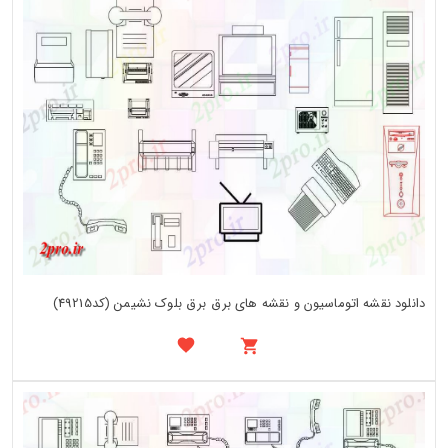
دانلود نقشه اتوماسیون و نقشه های برق برق بلوک نشیمن (کد49215)