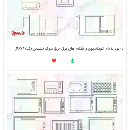
دانلود نقشه اتوماسیون و نقشه های برق برق بلوک نشیمن (کد48742)