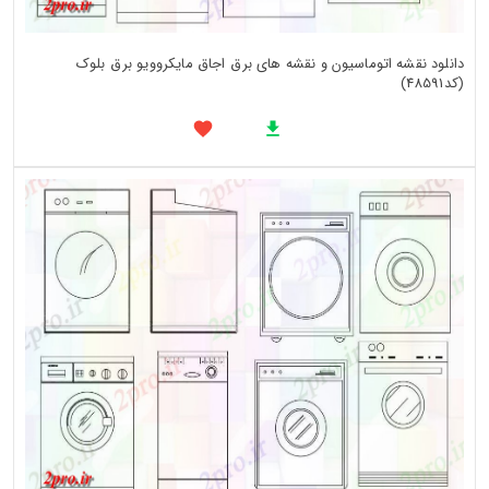
دانلود نقشه اتوماسیون و نقشه های برق اجاق مایکروویو برق بلوک
(کد48591)