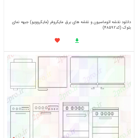
دانلود نقشه اتوماسیون و نقشه های برق مایکروفر (مایکروویو) جبهه نمای
بلوک (کد48592)