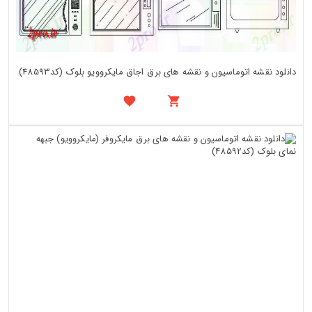
دانلود نقشه اتوماسیون و نقشه های برق اجاق مایکروویو بلوک (کد48593)