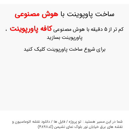
ورود
به
ساخت پاوپوینت با
هوش مصنوعی
حساب
کاربری
کافه پاورپوینت
کم تر از 5 دقیقه با هوش مصنوعی
،
ثبت
پاورپوینت بسازید
نام
بازیابی
برای شروع ساخت پاورپوینت کلیک کنید
رمز
عبور
علاقه
مندی
ها
شما در این مسیر هستید : تو پروژه / فایل ها / دانلود نقشه اتوماسیون و
نقشه های برق خیابان نور بلوک نمای نشیمن (کد48911)