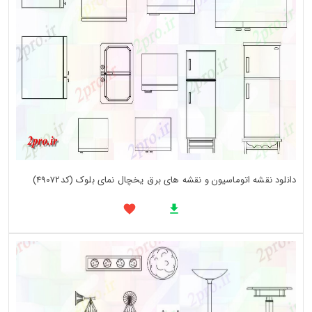
دانلود نقشه اتوماسیون و نقشه های برق یخچال نمای بلوک (کد49072)