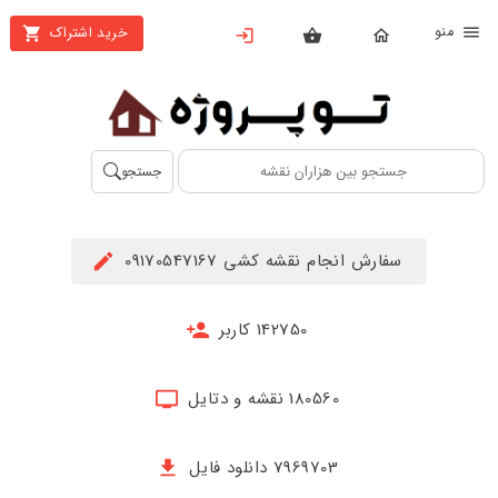
نو
خرید اشتراک
X
بستن
منو
محصولات
تهیه
جستجو
اشتراک
راهنما
سفارش انجام نقشه کشی 09170547167
دانلود
خرید
142750 کاربر
ها
180560 نقشه و دتایل
حساب
کاربری
7969703 دانلود فایل