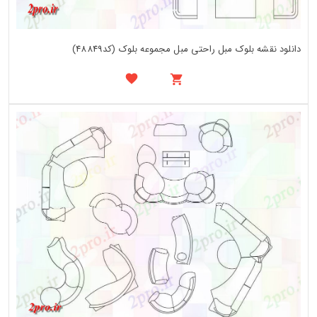
دانلود نقشه بلوک مبل راحتی مبل مجموعه بلوک (کد48849)