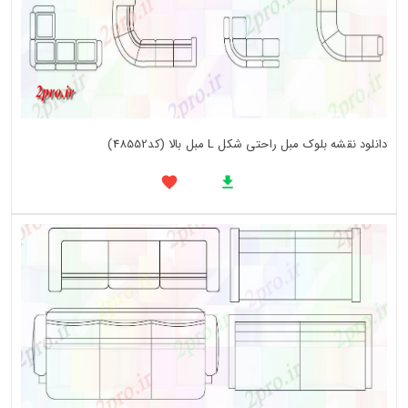
دانلود نقشه بلوک مبل راحتی شکل L مبل بالا (کد48552)