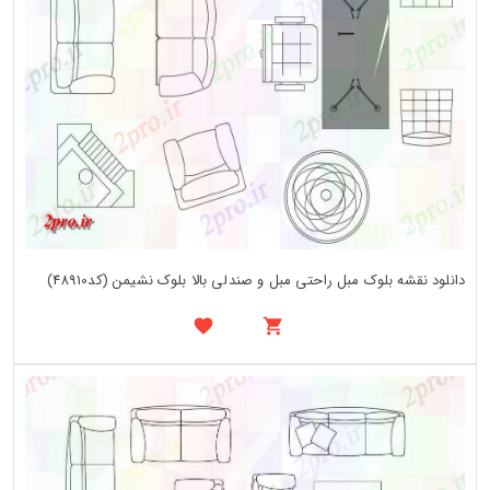
دانلود نقشه بلوک مبل راحتی مبل و صندلی بالا بلوک نشیمن (کد48910)