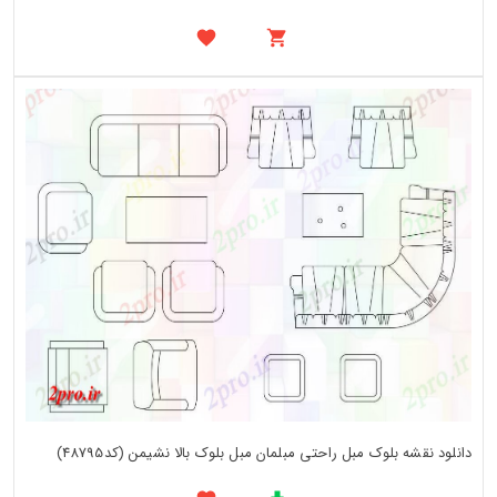
دانلود نقشه بلوک مبل راحتی مبلمان مبل بلوک بالا نشیمن (کد48795)