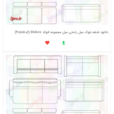
دانلود نقشه بلوک مبل راحتی مبل مجموعه اتوکد Blokcs (کد48551)