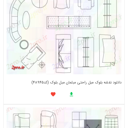
دانلود نقشه بلوک مبل راحتی مبلمان مبل بلوک (کد48945)