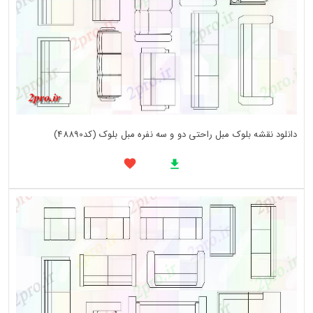
دانلود نقشه بلوک مبل راحتی دو و سه نفره مبل بلوک (کد48890)