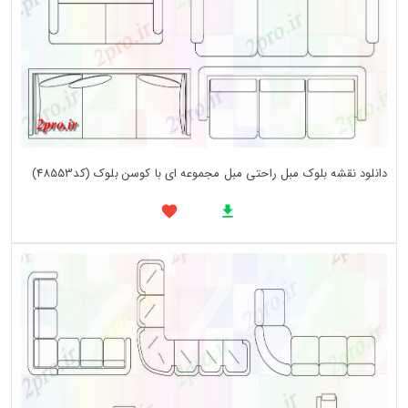
دانلود نقشه بلوک مبل راحتی مبل مجموعه ای با کوسن بلوک (کد48553)