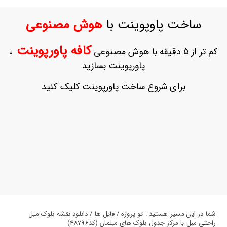
ورود
به
ساخت پاوپوینت با
هوش مصنوعی
حساب
کاربری
کافه پاورپوینت
کم تر از 5 دقیقه با هوش مصنوعی
،
ثبت
پاورپوینت بسازید
نام
بازیابی
برای شروع ساخت پاورپوینت کلیک کنید
رمز
عبور
علاقه
مندی
ها
شما در این مسیر هستید : تو پروژه / فایل ها / دانلود نقشه بلوک مبل
راحتی مبل با مرکز جدول بلوک های مبلمان (کد48796)