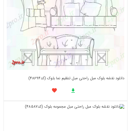
دانلود نقشه بلوک مبل راحتی مبل تنظیم نما بلوک (کد48694)