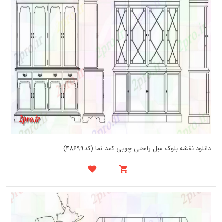
دانلود نقشه بلوک مبل راحتی چوبی کمد نما (کد48699)