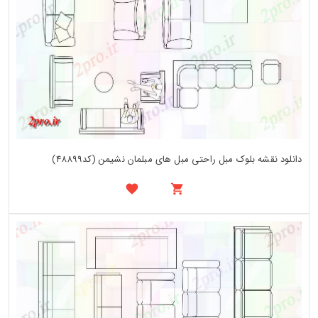
دانلود نقشه بلوک مبل راحتی مبل های مبلمان نشیمن (کد48899)