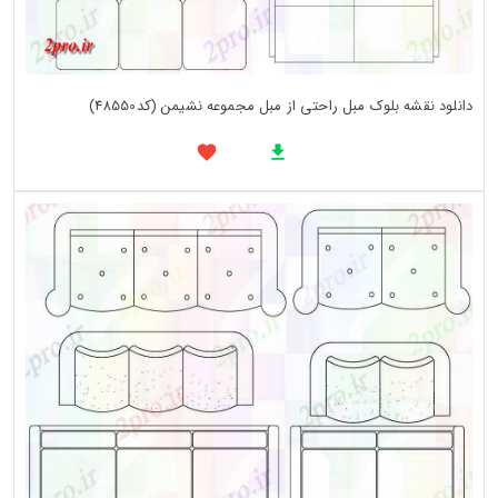
دانلود نقشه بلوک مبل راحتی از مبل مجموعه نشیمن (کد48550)