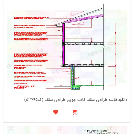
دانلود نقشه طراحی سقف کاذب چوبی طراحی سقف (کد53745)