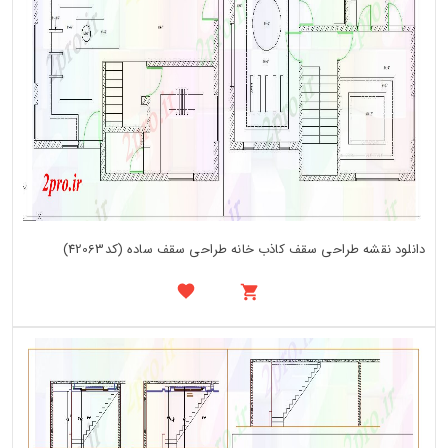
دانلود نقشه طراحی سقف کاذب خانه طراحی سقف ساده (کد42063)