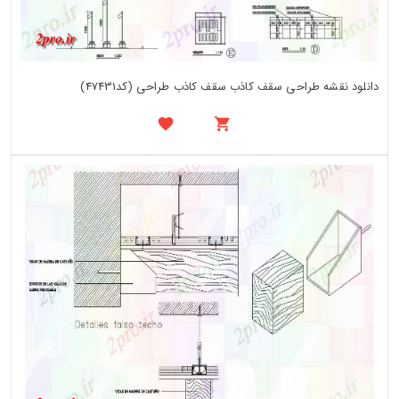
دانلود نقشه طراحی سقف کاذب سقف کاذب طراحی (کد47431)