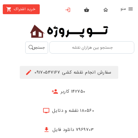
نو
خرید اشتراک
X
بستن
منو
محصولات
تهیه
جستجو
اشتراک
راهنما
سفارش انجام نقشه کشی 09170547167
دانلود
خرید
142750 کاربر
ها
180560 نقشه و دتایل
حساب
کاربری
7969703 دانلود فایل