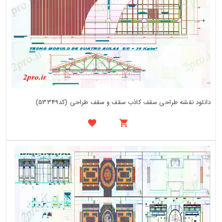
دانلود نقشه طراحی سقف کاذب سقف و سقف طراحی (کد53349)