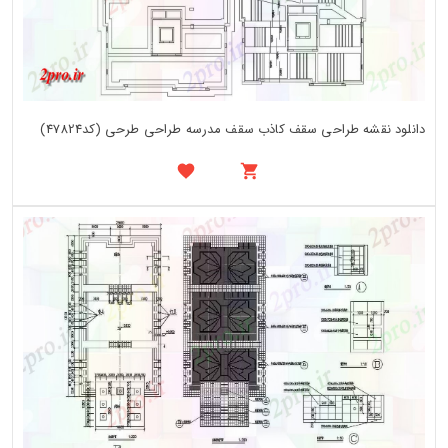
دانلود نقشه طراحی سقف کاذب سقف مدرسه طراحی طرحی (کد47824)