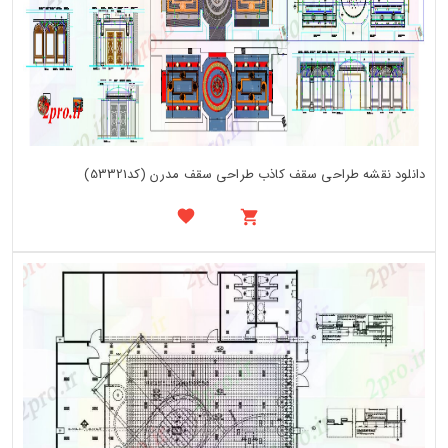
دانلود نقشه طراحی سقف کاذب طراحی سقف مدرن (کد53321)