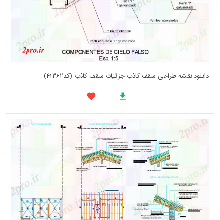
دانلود نقشه طراحی سقف کاذب جزئیات سقف کاذب (کد41362)