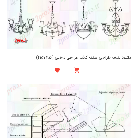
دانلود نقشه طراحی سقف کاذب طراحی داخلی (کد41574)