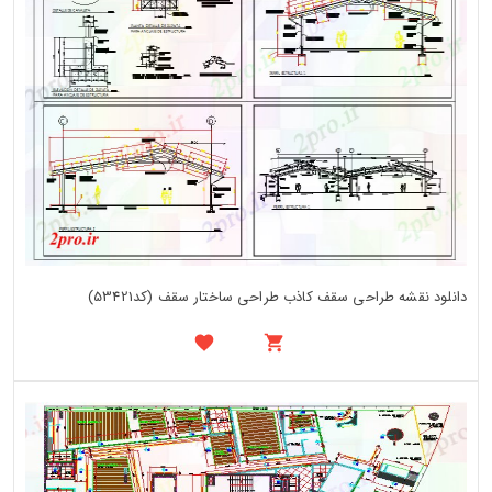
دانلود نقشه طراحی سقف کاذب طراحی ساختار سقف (کد53421)