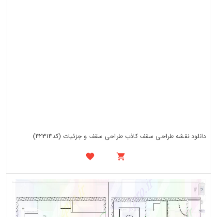
دانلود نقشه طراحی سقف کاذب طراحی سقف و جزئیات (کد42314)