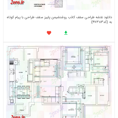
دانلود نقشه طراحی سقف کاذب روشنشیمن پاییز سقف طراحی با پیام کوتاه
به (کد47383)