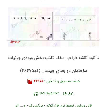
دانلود نقشه طراحی سقف کاذب بخش ورودی جزئیات
ساختمان دو بعدی چیدمان (کد46475)
شناسه محصول و کد فایل :
46475
نوع فایل : Cad Dwg Dxf
قابل ویرایش توسط نرم افزار اتوکد - بریکس کد - و ...