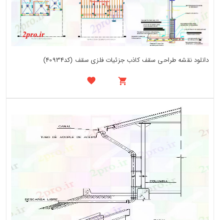
دانلود نقشه طراحی سقف کاذب جزئیات فلزی سقف (کد40934)