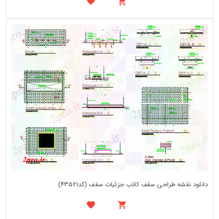
دانلود نقشه طراحی سقف کاذب جزئیات سقف (کد43521)