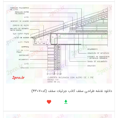
دانلود نقشه طراحی سقف کاذب جزئیات سقف (کد43070)