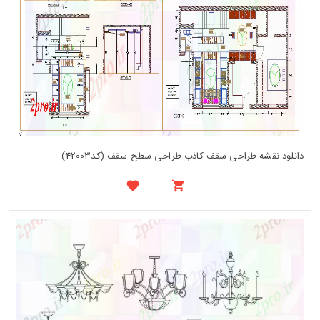
دانلود نقشه طراحی سقف کاذب طراحی سطح سقف (کد42003)