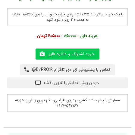
با یک خرید میتوانید 35 نقشه پلان جزییات و ... را بین 180560 نقشه
به مدت 30 روز دانلود کنید
هزینه فایل :
850000
:
205000 تومان
خرید اشتراک و دانلود فایل
تماس با پشتیبانی ای دی تلگرام E2PROIR@
دیدن پیش نمایش آنلاین نقشه
سفارش انجام نقشه کشی بهترین طراحی - کم ترین زمان و هزینه
09170547167