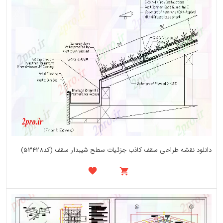
دانلود نقشه طراحی سقف کاذب جزئیات سطح شیبدار سقف (کد53428)