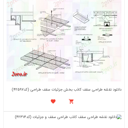
دانلود نقشه طراحی سقف کاذب بخش جزئیات سقف طراحی (کد42597)