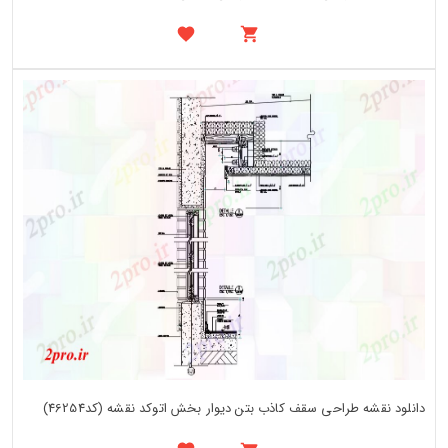
دانلود نقشه طراحی سقف کاذب بتن دیوار بخش اتوکد نقشه (کد46254)