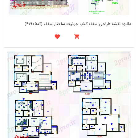
دانلود نقشه طراحی سقف کاذب جزئیات ساختار سقف (کد40905)