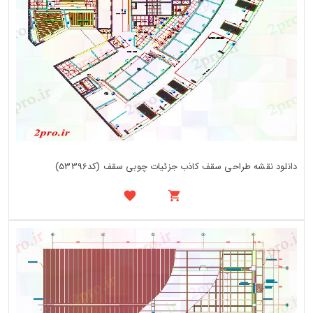
دانلود نقشه طراحی سقف کاذب جزئیات چوبی سقف (کد53396)