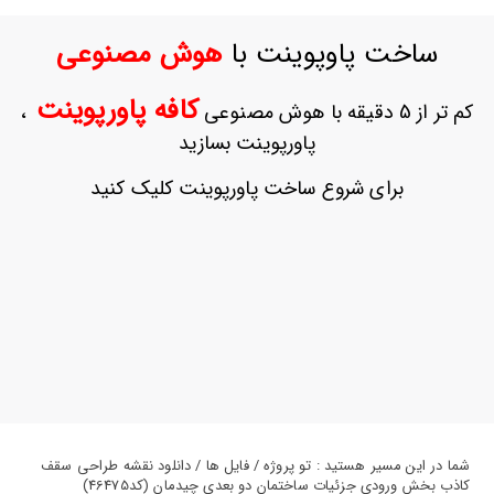
ورود
به
ساخت پاوپوینت با
هوش مصنوعی
حساب
کاربری
کافه پاورپوینت
کم تر از 5 دقیقه با هوش مصنوعی
،
ثبت
پاورپوینت بسازید
نام
بازیابی
برای شروع ساخت پاورپوینت کلیک کنید
رمز
عبور
علاقه
مندی
ها
شما در این مسیر هستید : تو پروژه / فایل ها / دانلود نقشه طراحی سقف
کاذب بخش ورودی جزئیات ساختمان دو بعدی چیدمان (کد46475)