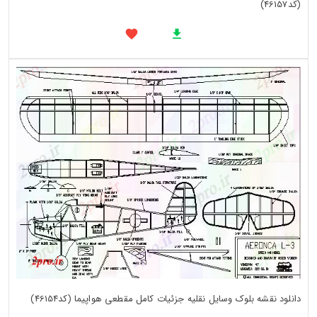
(کد46157)
دانلود نقشه بلوک وسایل نقلیه جزئیات کامل مقطعی هواپیما (کد46154)