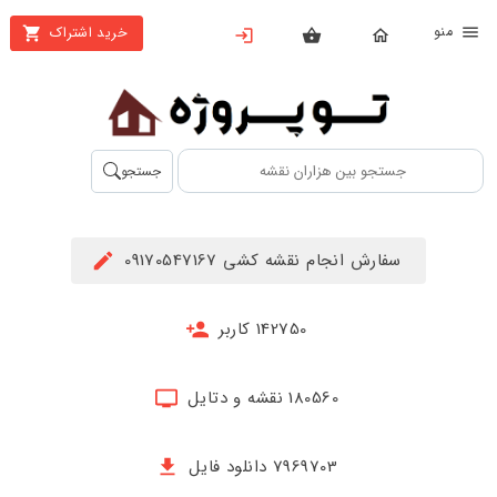
نو
خرید اشتراک
X
بستن
منو
محصولات
تهیه
جستجو
اشتراک
راهنما
سفارش انجام نقشه کشی 09170547167
دانلود
خرید
142750 کاربر
ها
180560 نقشه و دتایل
حساب
کاربری
7969703 دانلود فایل