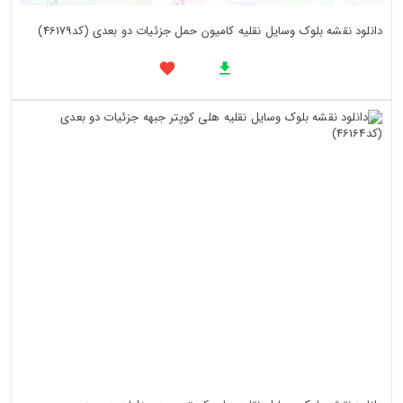
دانلود نقشه بلوک وسایل نقلیه کامیون حمل جزئیات دو بعدی (کد46179)