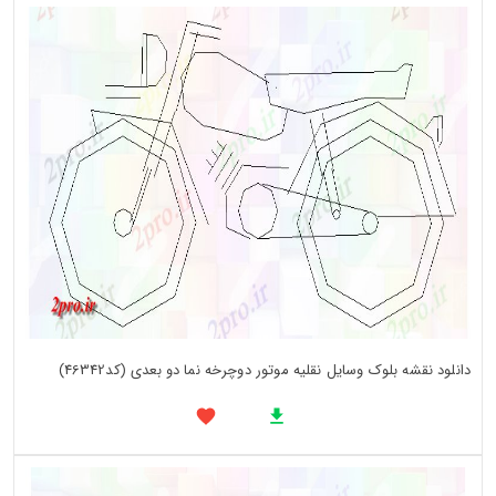
دانلود نقشه بلوک وسایل نقلیه موتور دوچرخه نما دو بعدی (کد46342)