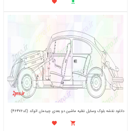
دانلود نقشه بلوک وسایل نقلیه ماشین دو بعدی چیدمان اتوکد (کد46476)