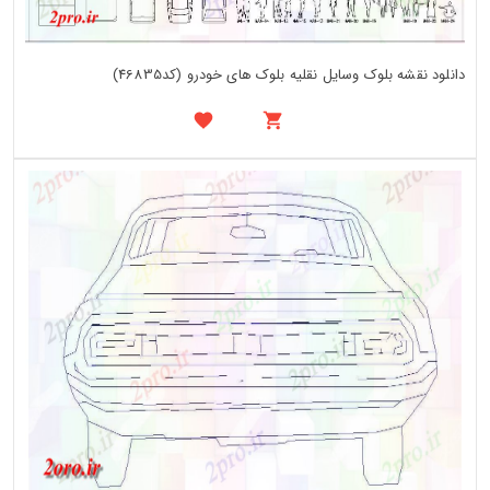
دانلود نقشه بلوک وسایل نقلیه بلوک های خودرو (کد46835)