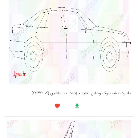
دانلود نقشه بلوک وسایل نقلیه جزئیات نما ماشین (کد46341)