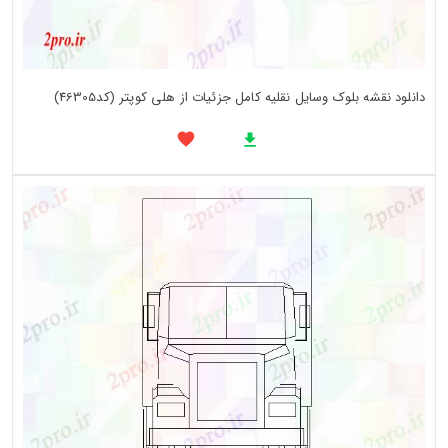
دانلود نقشه بلوک وسایل نقلیه کامل جزئیات از هلی کوپتر (کد46305)