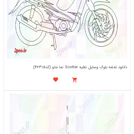
دانلود نقشه بلوک وسایل نقلیه Scotter نما جلو (کد46315)