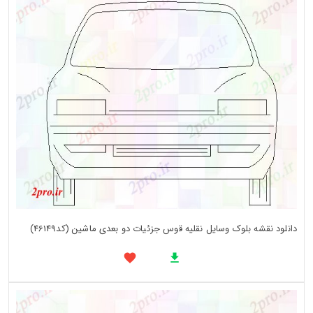
دانلود نقشه بلوک وسایل نقلیه قوس جزئیات دو بعدی ماشین (کد46149)