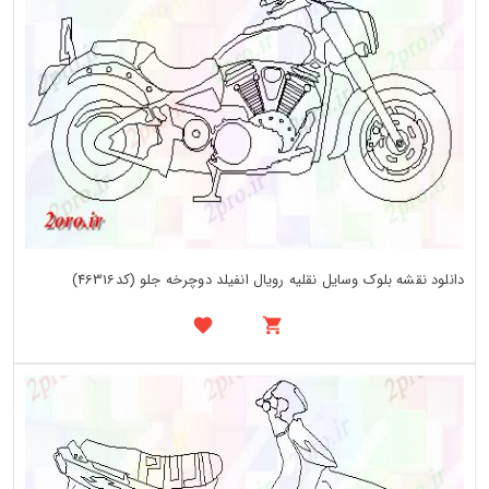
دانلود نقشه بلوک وسایل نقلیه رویال انفیلد دوچرخه جلو (کد46316)