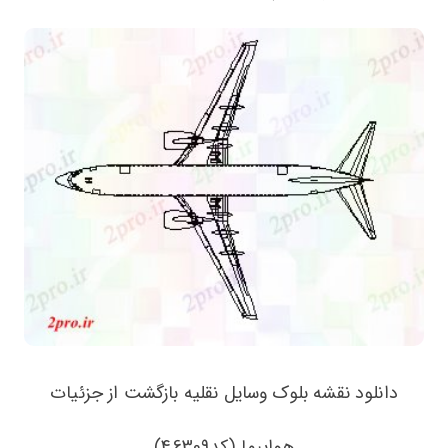
دانلود نقشه بلوک وسایل نقلیه بازگشت از جزئیات
هواپیما (کد46309)