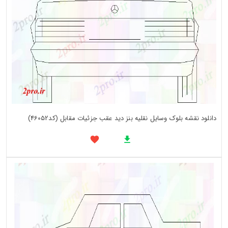
دانلود نقشه بلوک وسایل نقلیه بنز دید عقب جزئیات مقابل (کد46052)