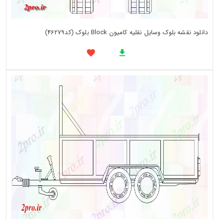
دانلود نقشه بلوک وسایل نقلیه کامیون Block بلوک (کد46279)