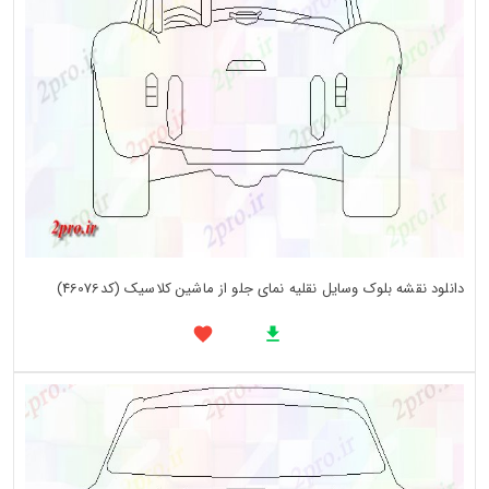
دانلود نقشه بلوک وسایل نقلیه نمای جلو از ماشین کلاسیک (کد46076)