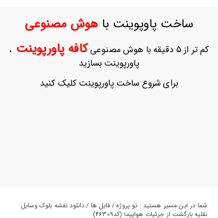
ورود
به
ساخت پاوپوینت با
هوش مصنوعی
حساب
کاربری
کافه پاورپوینت
کم تر از 5 دقیقه با هوش مصنوعی
،
ثبت
پاورپوینت بسازید
نام
بازیابی
برای شروع ساخت پاورپوینت کلیک کنید
رمز
عبور
علاقه
مندی
ها
شما در این مسیر هستید : تو پروژه / فایل ها / دانلود نقشه بلوک وسایل
نقلیه بازگشت از جزئیات هواپیما (کد46309)