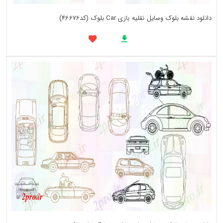
دانلود نقشه بلوک وسایل نقلیه بازی Car بلوک (کد46676)