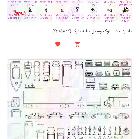
دانلود نقشه بلوک وسایل نقلیه بلوک (کد46895)