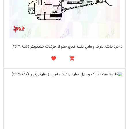
دانلود نقشه بلوک وسایل نقلیه نمای جلو از جزئیات هلیکوپتر (کد46308)