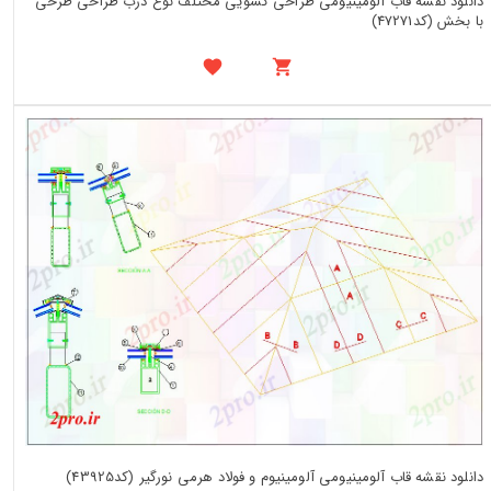
دانلود نقشه قاب آلومینیومی طراحی کشویی مختلف نوع درب طراحی طرحی
با بخش (کد47271)
دانلود نقشه قاب آلومینیومی آلومینیوم و فولاد هرمی نورگیر (کد43925)