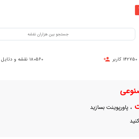
142750 کاربر
180560 نقشه و دتایل
نوعی
نت
، پاورپوینت بسازید
نید