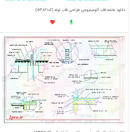
دانلود نقشه قاب آلومینیومی طراحی قاب لوله (کد53821)