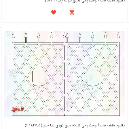
دانلود نقشه قاب آلومینیومی فلزی بلوک (کد52344)
دانلود نقشه قاب آلومینیومی شبکه های توری نما جلو (کد44847)