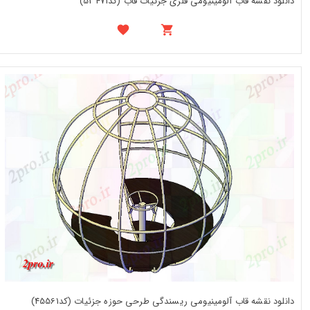
دانلود نقشه قاب آلومینیومی فلزی جزئیات قاب (کد53471)
دانلود نقشه قاب آلومینیومی ریسندگی طرحی حوزه جزئیات (کد45561)