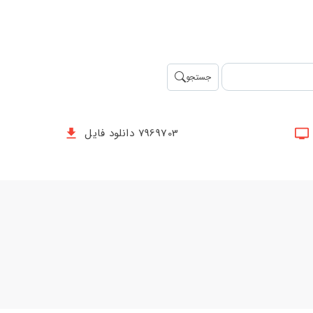
جستجو
7969703 دانلود فایل