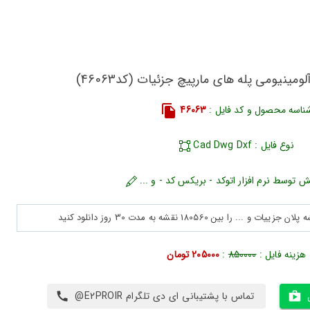
ومینیومی پله های مارپیچ جزئیات (کد46063)
ناسه محصول و کد فایل :
46063
نوع فایل : Cad Dwg Dxf
ش توسط نرم افزار اتوکد - بریکس کد - و ...
هزینه فایل :
850000
:
205000 تومان
تماس با پشتیبانی ای دی تلگرام E2PROIR@