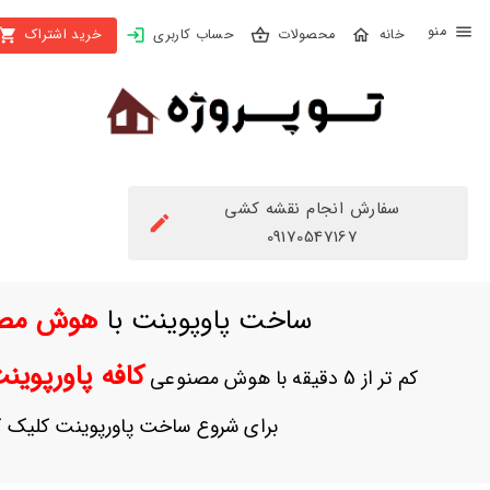
X
محصولات
حساب کاربری
خرید اشتراک
بستن
منو
محصولات
تهیه
اشتراک
سفارش انجام نقشه کشی
راهنما
09170547167
دانلود
ساخت پاوپوینت با
هوش مص
خرید
ها
کافه پاورپوی
کم تر از 5 دقیقه با هوش مصنوعی
حساب
برای شروع ساخت پاورپوینت کلیک ک
کاربری