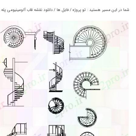
ورود
به
شما در این مسیر هستید : تو پروژه / فایل ها / دانلود نقشه قاب آلومینیومی پله های
حساب
کاربری
ثبت
نام
بازیابی
رمز
عبور
علاقه
مندی
ها