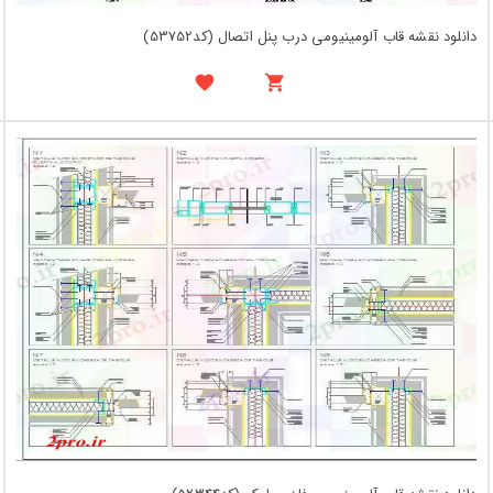
دانلود نقشه قاب آلومینیومی درب پنل اتصال (کد53752)