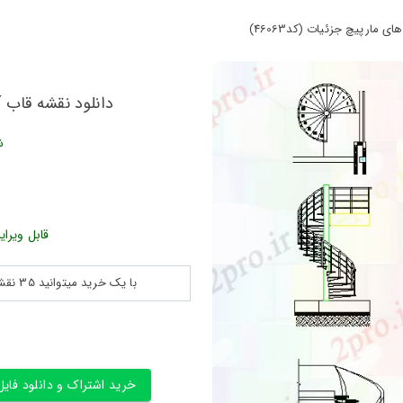
 مارپیچ جزئیات (کد46063)
دانلود نقشه قاب آل
ش
قابل ویرای
با یک خرید میتوانید 35 نقشه پلان جزییات و ... را بین 180560 نقشه به مدت 30 روز دانلود کنید
خرید اشتراک و دانلود فایل