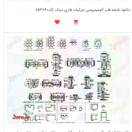
دانلود نقشه قاب آلومینیومی جزئیات فلزی سبک (کد53640)