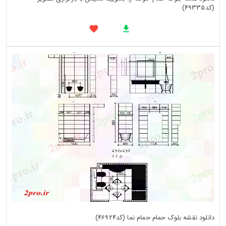
(کد49335)
دانلود نقشه بلوک حمام حمام نما (کد46924)