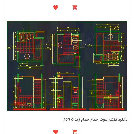
دانلود نقشه بلوک حمام حمام (کد46906)