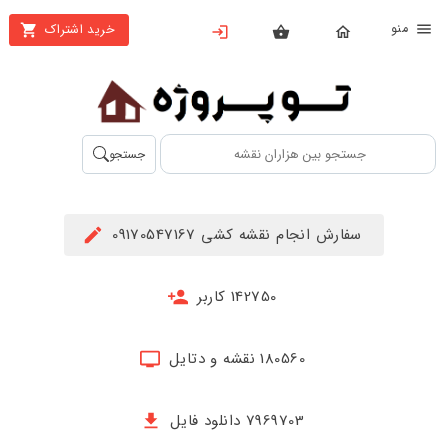
نو
خرید اشتراک
X
بستن
منو
محصولات
تهیه
جستجو
اشتراک
راهنما
سفارش انجام نقشه کشی 09170547167
دانلود
خرید
142750 کاربر
ها
180560 نقشه و دتایل
حساب
کاربری
7969703 دانلود فایل