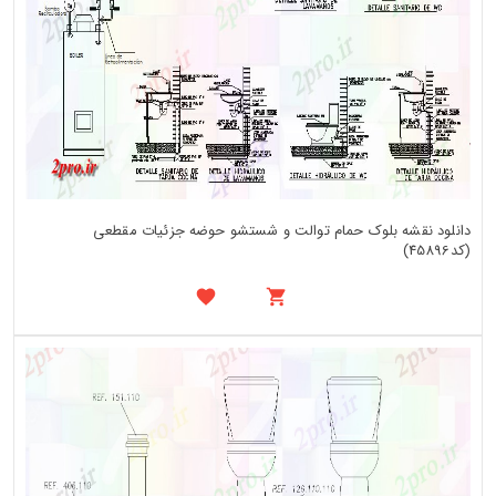
دانلود نقشه بلوک حمام توالت و شستشو حوضه جزئیات مقطعی
(کد45896)