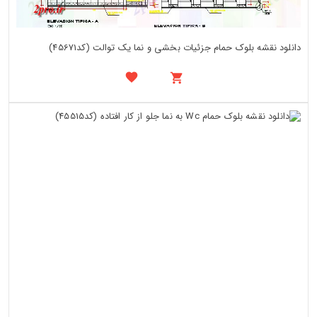
دانلود نقشه بلوک حمام جزئیات بخشی و نما یک توالت (کد45671)