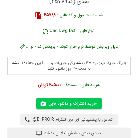
بعدی (کد45789)
شناسه محصول و کد فایل :
45789
نوع فایل : Cad Dwg Dxf
قابل ویرایش توسط نرم افزار اتوکد - بریکس کد - و ...
با یک خرید میتوانید 35 نقشه پلان جزییات و ... را بین 180560 نقشه
به مدت 30 روز دانلود کنید
هزینه فایل :
850000
:
205000 تومان
خرید اشتراک و دانلود فایل
تماس با پشتیبانی ای دی تلگرام E2PROIR@
دیدن پیش نمایش آنلاین نقشه