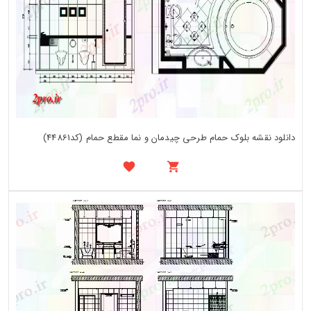
دانلود نقشه بلوک حمام طرحی چیدمان و نما مقطع حمام (کد44861)