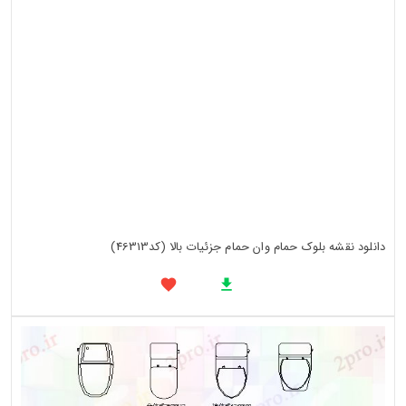
دانلود نقشه بلوک حمام وان حمام جزئیات بالا (کد46313)