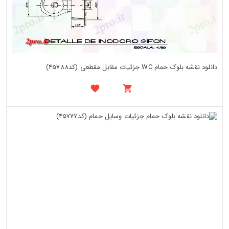
دانلود نقشه بلوک حمام WC جزئیات مقابل مقطعی (کد45788)