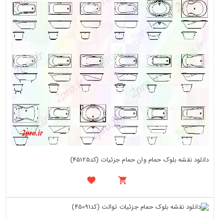
دانلود نقشه بلوک حمام وان حمام جزئیات (کد45125)