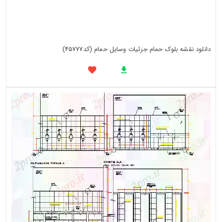
دانلود نقشه بلوک حمام جزئیات وسایل حمام (کد45777)