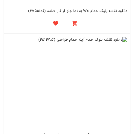
دانلود نقشه بلوک حمام Wc به نما جلو از کار افتاده (کد45515)