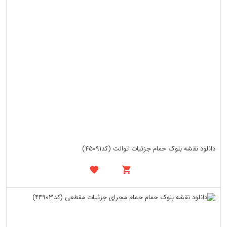
دانلود نقشه بلوک حمام جزئیات توالت (کد45091)