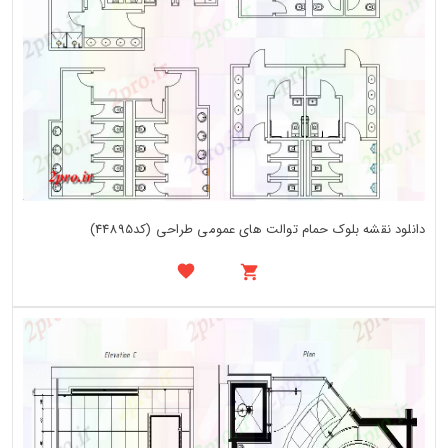
دانلود نقشه بلوک حمام توالت های عمومی طراحی (کد44895)