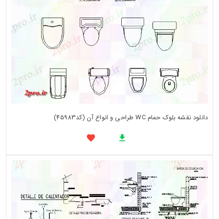
دانلود نقشه بلوک حمام WC طراحی و انواع آن (کد45983)