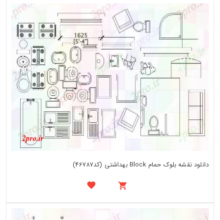
دانلود نقشه بلوک حمام Block بهداشتی (کد46787)