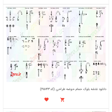
دانلود نقشه بلوک حمام حوضه طراحی (کد45143)