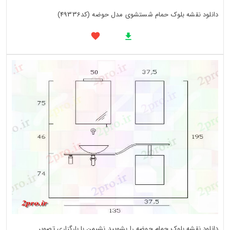
دانلود نقشه بلوک حمام شستشوی مدل حوضه (کد49336)
دانلود نقشه بلوک حمام حوضه را بشویید نشیمن با بارگزاری تصویر