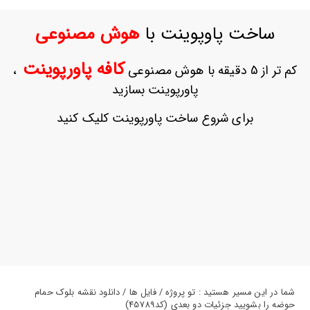
ورود
به
ساخت پاوپوینت با
هوش مصنوعی
حساب
کاربری
کافه پاورپوینت
کم تر از 5 دقیقه با هوش مصنوعی
،
ثبت
پاورپوینت بسازید
نام
بازیابی
برای شروع ساخت پاورپوینت کلیک کنید
رمز
عبور
علاقه
مندی
ها
شما در این مسیر هستید : تو پروژه / فایل ها / دانلود نقشه بلوک حمام
حوضه را بشویید جزئیات دو بعدی (کد45789)