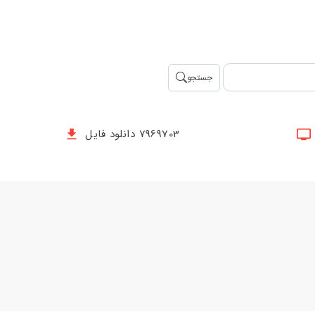
جستجو
7969703 دانلود فایل