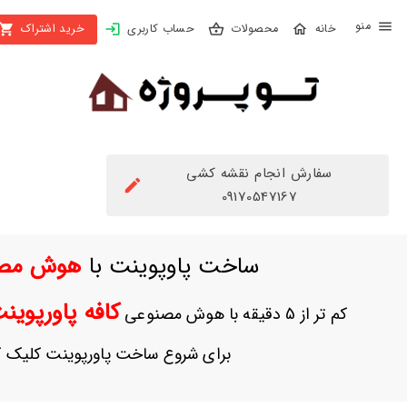
X
محصولات
حساب کاربری
خرید اشتراک
بستن
منو
محصولات
تهیه
اشتراک
سفارش انجام نقشه کشی
راهنما
09170547167
دانلود
ساخت پاوپوینت با
هوش مص
خرید
ها
کافه پاورپوی
کم تر از 5 دقیقه با هوش مصنوعی
حساب
برای شروع ساخت پاورپوینت کلیک ک
کاربری