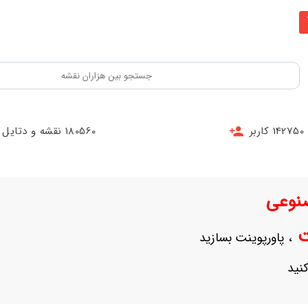
142750 کاربر
180560 نقشه و دتایل
نوعی
نت
، پاورپوینت بسازید
نید