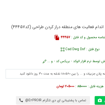
ندام فعالیت های منطقه دراز کردن طراحی (کد44457)
ناسه محصول و کد فایل :
44457
نوع فایل : Cad Dwg Dxf
ش توسط نرم افزار اتوکد - بریکس کد - و ...
هزینه فایل :
850000
:
205000 تومان
تماس با پشتیبانی ای دی تلگرام E2PROIR@