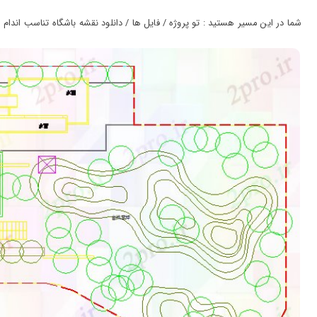
ورود
به
شما در این مسیر هستید : تو پروژه / فایل ها / دانلود نقشه باشگاه تناسب اندام فع
حساب
کاربری
ثبت
نام
بازیابی
رمز
عبور
علاقه
مندی
ها