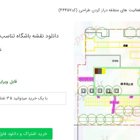
الیت های منطقه دراز کردن طراحی (کد44457)
دانلود نقشه باشگاه تناسب ا
ش
قابل ویرای
با یک خرید میتوانید 35 نقشه پلان جزییات و ... را بین 180560 نقشه به مدت 30 روز دانلود کنید
خرید اشتراک و دانلود فایل