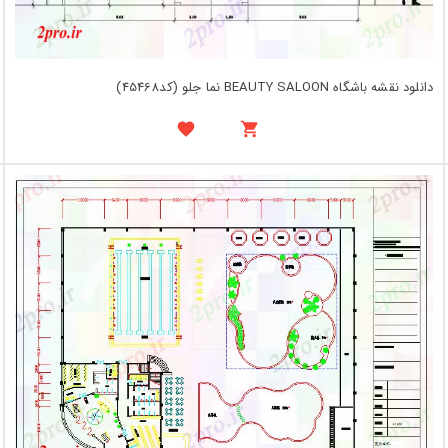
دانلود نقشه باشگاه BEAUTY SALOON نما جلو (کد45468)