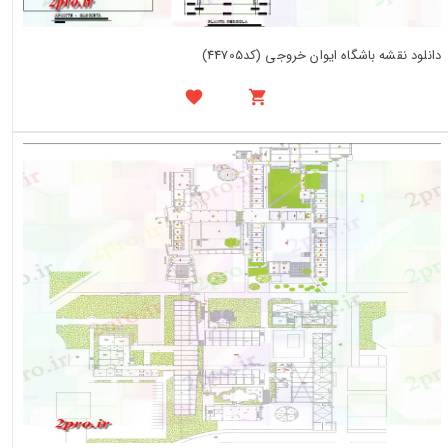
دانلود نقشه باشگاه ایوان خروجی (کد44705)