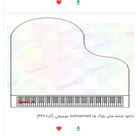
دانلود نقشه سایر بلوک ها instruement موسیقی (کد43611)