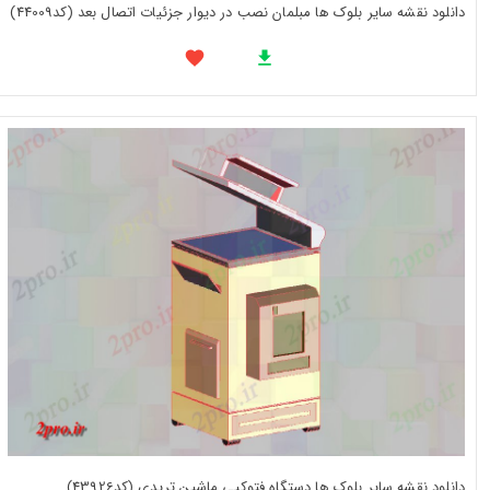
دانلود نقشه سایر بلوک ها مبلمان نصب در دیوار جزئیات اتصال بعد (کد44009)
دانلود نقشه سایر بلوک ها دستگاه فتوکپی ماشین تریدی (کد43926)