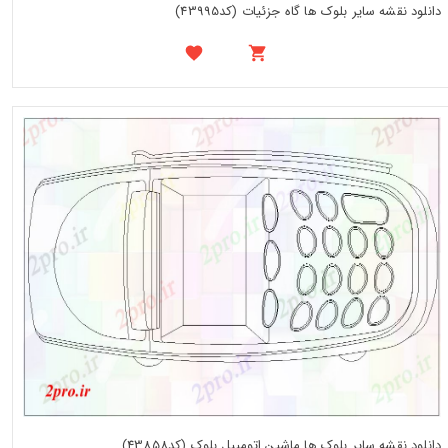
دانلود نقشه سایر بلوک ها گاه جزئیات (کد43995)
دانلود نقشه سایر بلوک ها ماشین اتومبیل بلوک (کد43858)