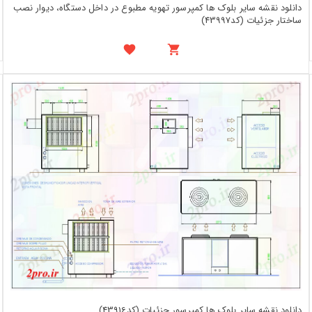
دانلود نقشه سایر بلوک ها کمپرسور تهویه مطبوع در داخل دستگاه، دیوار نصب
ساختار جزئیات (کد43997)
دانلود نقشه سایر بلوک ها کمپرسور جزئیات (کد43916)