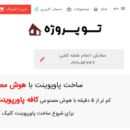
X
محصولات
حساب کاربری
خرید اشتراک
بستن
منو
محصولات
تهیه
اشتراک
سفارش انجام نقشه کشی
راهنما
09170547167
دانلود
ساخت پاوپوینت با
هوش مص
خرید
ها
کافه پاورپوی
کم تر از 5 دقیقه با هوش مصنوعی
حساب
برای شروع ساخت پاورپوینت کلیک ک
کاربری