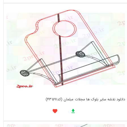
دانلود نقشه سایر بلوک ها مجلات مبلمان (کد43591)