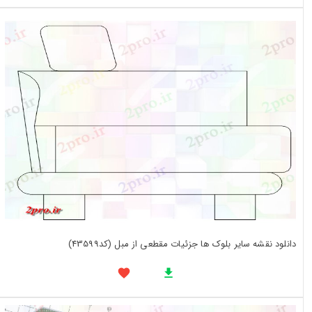
دانلود نقشه سایر بلوک ها جزئیات مقطعی از مبل (کد43599)