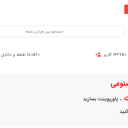
142750 کاربر
180560 نقشه و دتایل
نوعی
نت
، پاورپوینت بسازید
نید