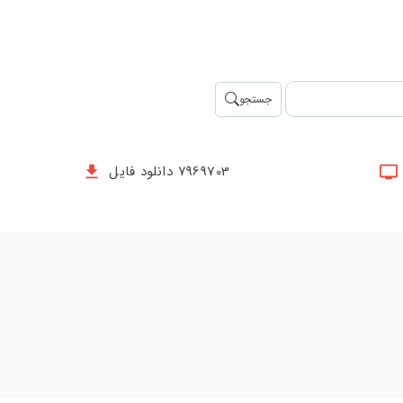
جستجو
7969703 دانلود فایل