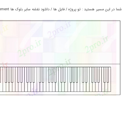
ورود
به
شما در این مسیر هستید : تو پروژه / فایل ها / دانلود نقشه سایر بلوک ها instruement (کد43610)
حساب
کاربری
ثبت
نام
بازیابی
رمز
عبور
علاقه
مندی
ها