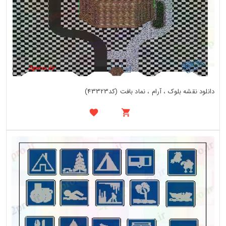
دانلود نقشه بلوک ، آرام ، نماد بافت (کد43323)