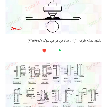
دانلود نقشه بلوک ، آرام ، نماد فن طرحی بلوک (کد42544)