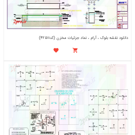
دانلود نقشه بلوک ، آرام ، نماد جزئیات مخزن (کد42511)