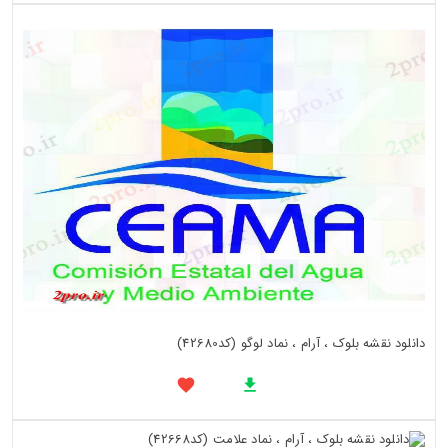
دانلود نقشه بلوک ، آرام ، نماد لوگو (کد42680)