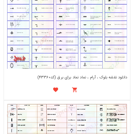
دانلود نقشه بلوک ، آرام ، نماد نماد برای برق (کد43360)