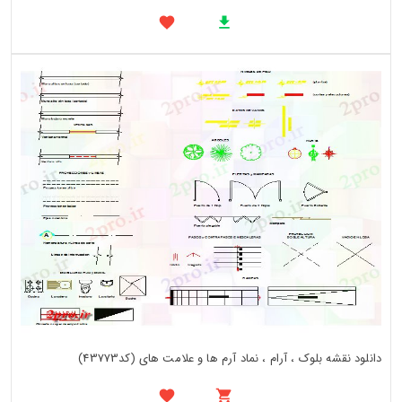
دانلود نقشه بلوک ، آرام ، نماد آرم ها و علامت های (کد43773)