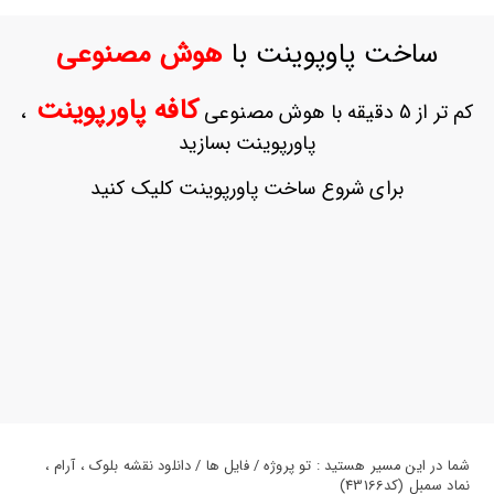
ورود
به
ساخت پاوپوینت با
هوش مصنوعی
حساب
کاربری
کافه پاورپوینت
کم تر از 5 دقیقه با هوش مصنوعی
،
ثبت
پاورپوینت بسازید
نام
بازیابی
برای شروع ساخت پاورپوینت کلیک کنید
رمز
عبور
علاقه
مندی
ها
شما در این مسیر هستید : تو پروژه / فایل ها / دانلود نقشه بلوک ، آرام ،
نماد سمبل (کد43166)