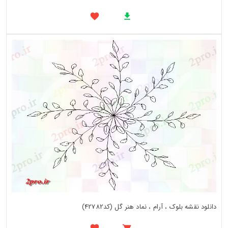
دانلود نقشه بلوک ، آرام ، نماد هنر گل (کد42782)