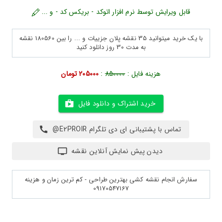
قابل ویرایش توسط نرم افزار اتوکد - بریکس کد - و ...
با یک خرید میتوانید 35 نقشه پلان جزییات و ... را بین 180560 نقشه
به مدت 30 روز دانلود کنید
هزینه فایل :
850000
:
205000 تومان
خرید اشتراک و دانلود فایل
تماس با پشتیبانی ای دی تلگرام E2PROIR@
دیدن پیش نمایش آنلاین نقشه
سفارش انجام نقشه کشی بهترین طراحی - کم ترین زمان و هزینه
09170547167