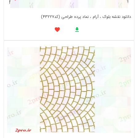
دانلود نقشه بلوک ، آرام ، نماد پرده طراحی (کد43227)