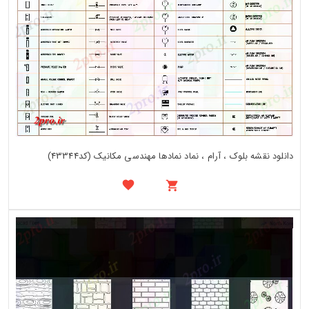
دانلود نقشه بلوک ، آرام ، نماد نمادها مهندسی مکانیک (کد43344)