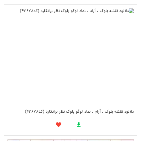
دانلود نقشه بلوک ، آرام ، نماد لوگو بلوک نظر برانکارد (کد43678)