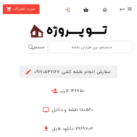
نو
خرید اشتراک
X
بستن
منو
محصولات
تهیه
جستجو
اشتراک
راهنما
سفارش انجام نقشه کشی 09170547167
دانلود
خرید
142750 کاربر
ها
180560 نقشه و دتایل
حساب
کاربری
7969703 دانلود فایل