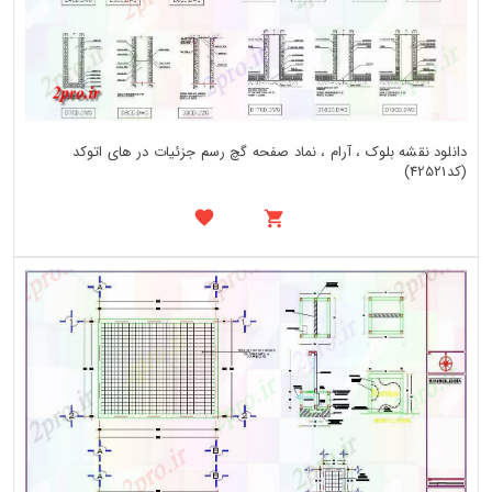
دانلود نقشه بلوک ، آرام ، نماد صفحه گچ رسم جزئیات در های اتوکد
(کد42521)