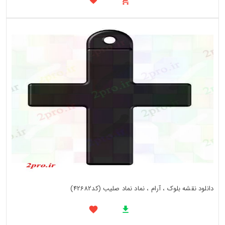
دانلود نقشه بلوک ، آرام ، نماد نماد صلیب (کد42682)