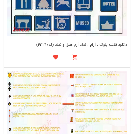
دانلود نقشه بلوک ، آرام ، نماد آرم هتل و نماد (کد43310)