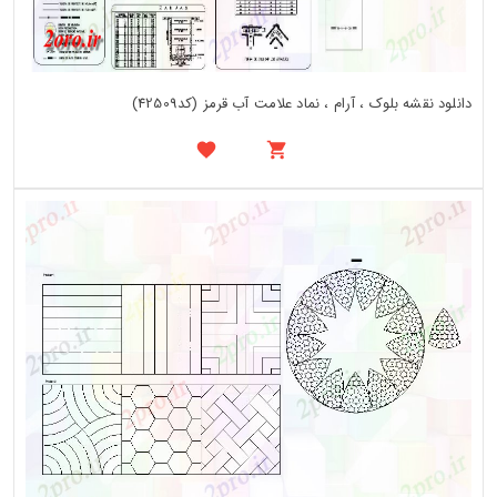
دانلود نقشه بلوک ، آرام ، نماد علامت آب قرمز (کد42509)