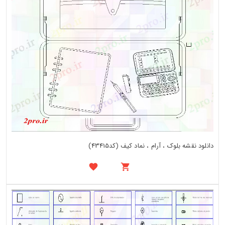
دانلود نقشه بلوک ، آرام ، نماد کیف (کد43415)