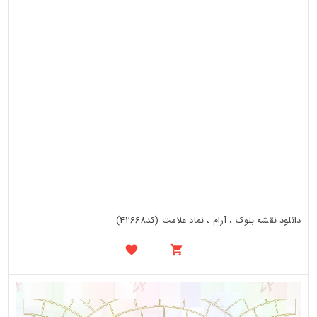
دانلود نقشه بلوک ، آرام ، نماد علامت (کد42668)