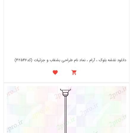
دانلود نقشه بلوک ، آرام ، نماد نام طراحی بشقاب و جزئیات (کد42546)