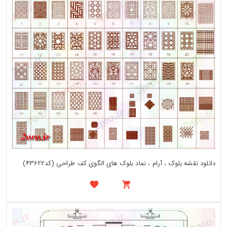
دانلود نقشه بلوک ، آرام ، نماد بلوک های الگوی کف طراحی (کد43622)