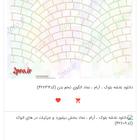
دانلود نقشه بلوک ، آرام ، نماد الگوی تخم بتن (کد42634)