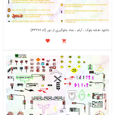
دانلود نقشه بلوک ، آرام ، نماد جلوگیری از نور (کد43266)