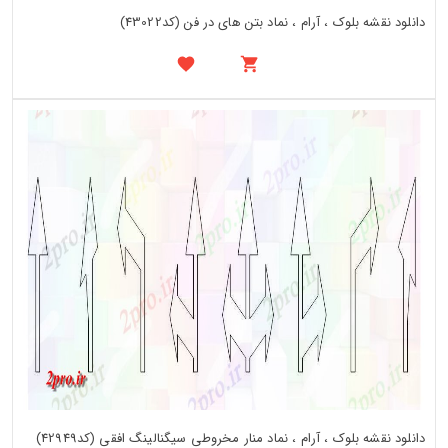
دانلود نقشه بلوک ، آرام ، نماد بتن های در فن (کد43022)
دانلود نقشه بلوک ، آرام ، نماد منار مخروطی سیگنالینگ افقی (کد42949)