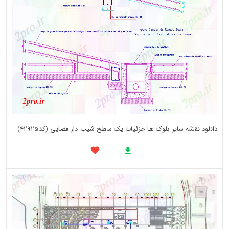
دانلود نقشه سایر بلوک ها جزئیات یک سطح شیب دار فضایی (کد42925)