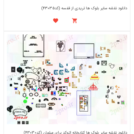
دانلود نقشه سایر بلوک ها تریدی از قفسه (کد43035)
دانلود نقشه سایر بلوک ها کتابخانه اتوکد برای مبلمان (کد43030)