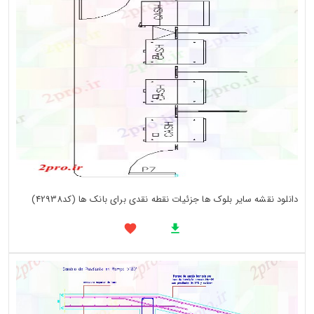
دانلود نقشه سایر بلوک ها جزئیات نقطه نقدی برای بانک ها (کد42938)