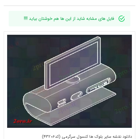
فایل های مشابه شاید از این ها هم خوشتان بیاید !!!!
دانلود نقشه سایر بلوک ها کنسول سرگرمی (کد43206)