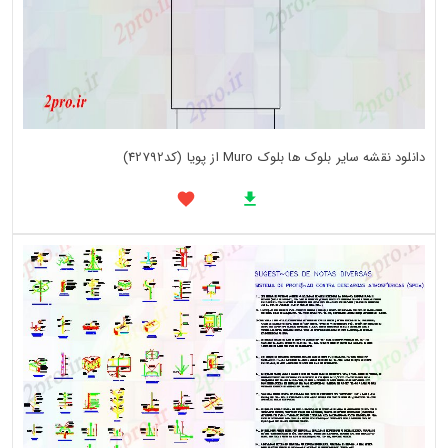
دانلود نقشه سایر بلوک ها بلوک Muro از پویا (کد42792)