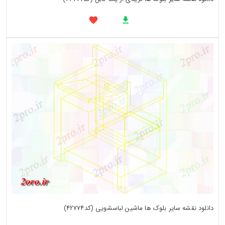
دانلود نقشه سایر بلوک ها ماشین لباسشویی (کد42774)