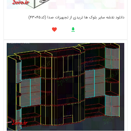
دانلود نقشه سایر بلوک ها تریدی از تجهیزات صدا (کد43045)