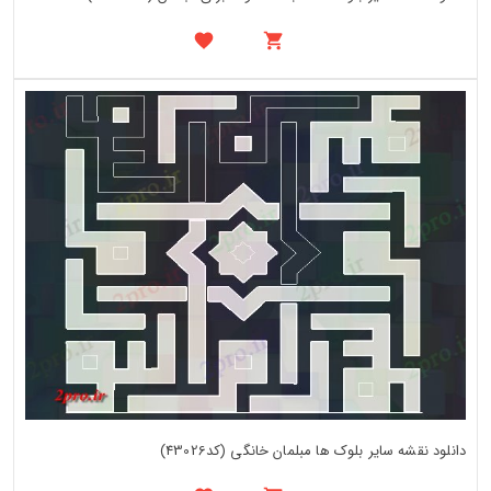
دانلود نقشه سایر بلوک ها مبلمان خانگی (کد43026)