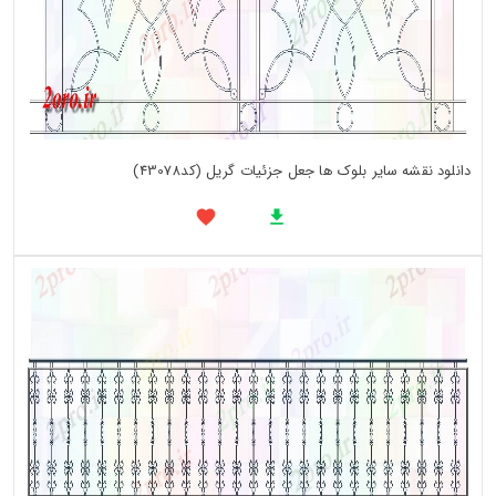
دانلود نقشه سایر بلوک ها جعل جزئیات گریل (کد43078)