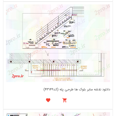
دانلود نقشه سایر بلوک ها طرحی پله (کد43149)