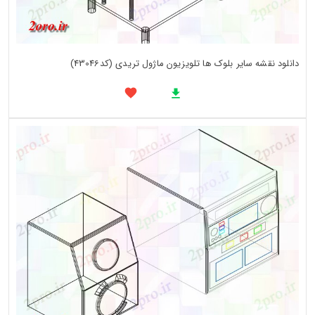
دانلود نقشه سایر بلوک ها تلویزیون ماژول تریدی (کد43046)