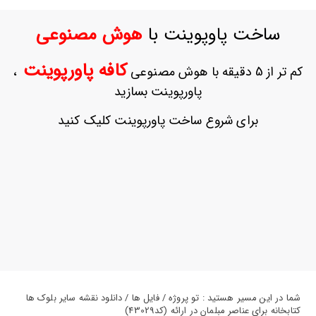
ورود
به
ساخت پاوپوینت با
هوش مصنوعی
حساب
کاربری
کافه پاورپوینت
کم تر از 5 دقیقه با هوش مصنوعی
،
ثبت
پاورپوینت بسازید
نام
بازیابی
برای شروع ساخت پاورپوینت کلیک کنید
رمز
عبور
علاقه
مندی
ها
شما در این مسیر هستید : تو پروژه / فایل ها / دانلود نقشه سایر بلوک ها
کتابخانه برای عناصر مبلمان در ارائه (کد43029)