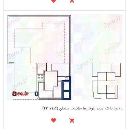
دانلود نقشه سایر بلوک ها جزئیات مبلمان (کد43171)