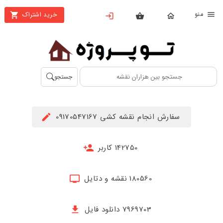
نو
خرید اشتراک
X
بستن
منو
محصولات
تهیه
جستجو
اشتراک
راهنما
سفارش انجام نقشه کشی 09170547167
دانلود
خرید
142750 کاربر
ها
180560 نقشه و دتایل
حساب
کاربری
7969703 دانلود فایل