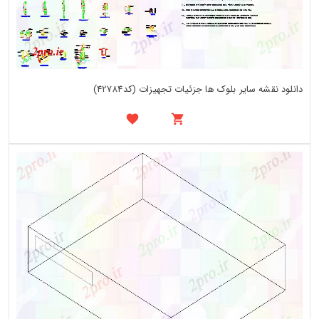
دانلود نقشه سایر بلوک ها جزئیات تجهیزات (کد42784)