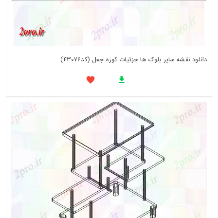
دانلود نقشه سایر بلوک ها جزئیات کوره جعل (کد43076)