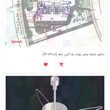
دانلود نقشه سایر بلوک ها آنتن خط (کد42899)