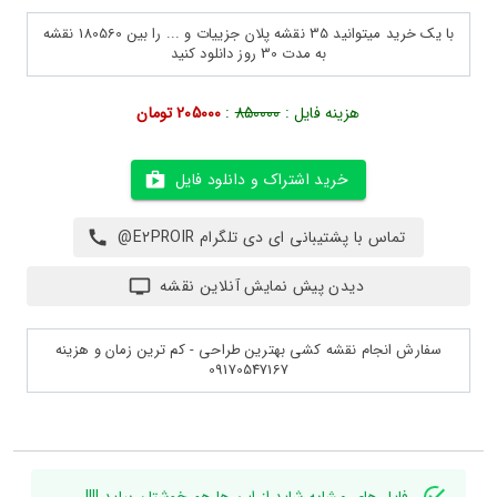
با یک خرید میتوانید 35 نقشه پلان جزییات و ... را بین 180560 نقشه
به مدت 30 روز دانلود کنید
هزینه فایل :
850000
:
205000 تومان
خرید اشتراک و دانلود فایل
تماس با پشتیبانی ای دی تلگرام E2PROIR@
دیدن پیش نمایش آنلاین نقشه
سفارش انجام نقشه کشی بهترین طراحی - کم ترین زمان و هزینه
09170547167
فایل های مشابه شاید از این ها هم خوشتان بیاید !!!!