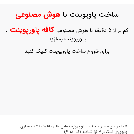
ورود
به
ساخت پاوپوینت با
هوش مصنوعی
حساب
کاربری
کافه پاورپوینت
کم تر از 5 دقیقه با هوش مصنوعی
،
ثبت
پاورپوینت بسازید
نام
بازیابی
برای شروع ساخت پاورپوینت کلیک کنید
رمز
عبور
علاقه
مندی
ها
شما در این مسیر هستید : تو پروژه / فایل ها / دانلود نقشه معماری
ونچوری اسکرابر P @ شناسه (کد42182)