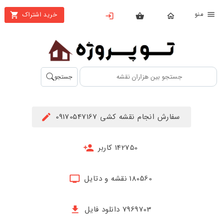
نو
خرید اشتراک
X
بستن
منو
محصولات
تهیه
جستجو
اشتراک
راهنما
سفارش انجام نقشه کشی 09170547167
دانلود
خرید
142750 کاربر
ها
180560 نقشه و دتایل
حساب
کاربری
7969703 دانلود فایل