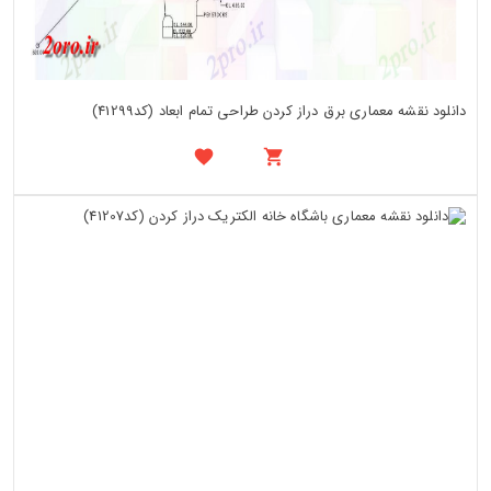
دانلود نقشه معماری برق دراز کردن طراحی تمام ابعاد (کد41299)