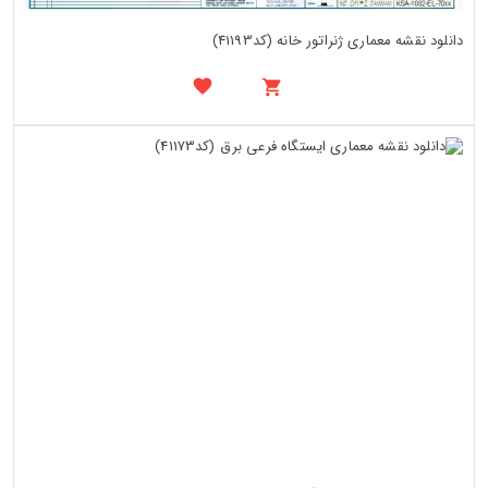
دانلود نقشه معماری ژنراتور خانه (کد41193)