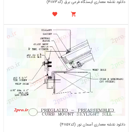
دانلود نقشه معماری ایستگاه فرعی برق (کد41173)
دانلود نقشه معماری آسمان نور (کد41157)