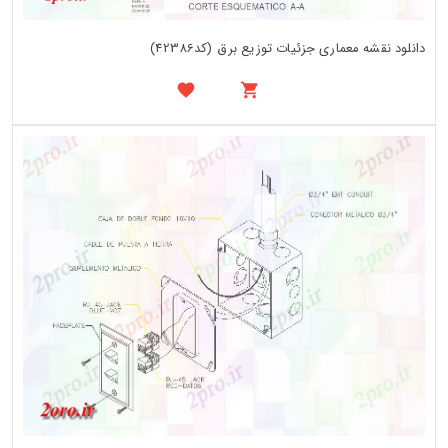
دانلود نقشه معماری جزئیات توزیع برق (کد42386)