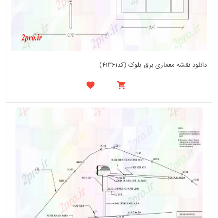
دانلود نقشه معماری برق بلوک (کد41361)