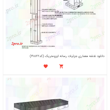
دانلود نقشه معماری جزئیات رسانه ایزومتریک (کد41822)