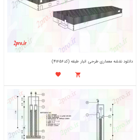
دانلود نقشه معماری طرحی انبار طبقه (کد41656)