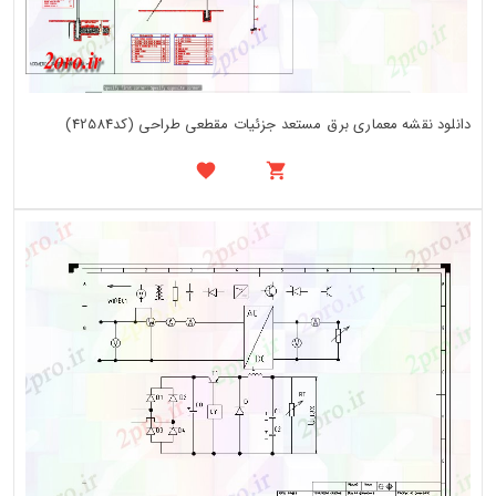
دانلود نقشه معماری برق مستعد جزئیات مقطعی طراحی (کد42584)