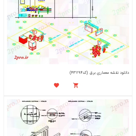
دانلود نقشه معماری برق (کد43294)