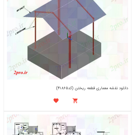
دانلود نقشه معماری قطعه ریختن (کد41865)