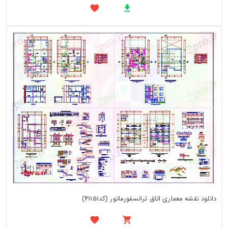
دانلود نقشه معماری اتاق ترانسفورماتور (کد41151)