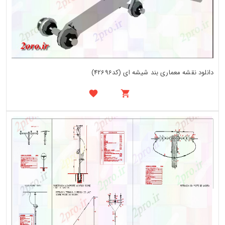
دانلود نقشه معماری بند شیشه ای (کد42696)