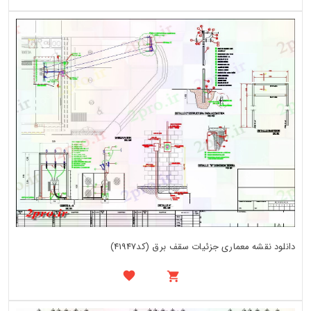
دانلود نقشه معماری جزئیات سقف برق (کد41947)