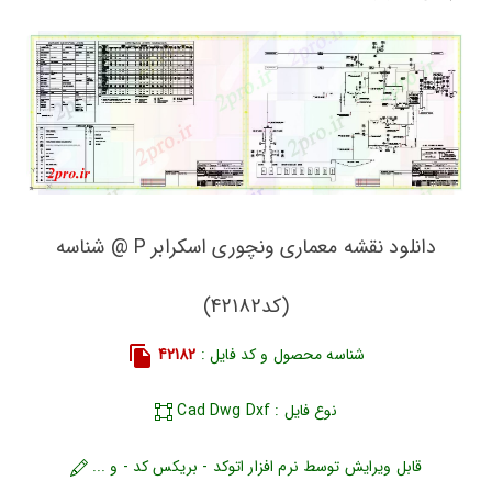
دانلود نقشه معماری ونچوری اسکرابر P @ شناسه
(کد42182)
شناسه محصول و کد فایل :
42182
نوع فایل : Cad Dwg Dxf
قابل ویرایش توسط نرم افزار اتوکد - بریکس کد - و ...