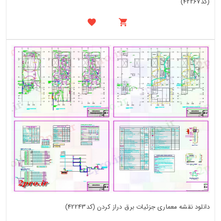
(کد42267)
دانلود نقشه معماری جزئیات برق دراز کردن (کد42243)