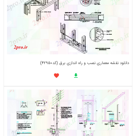
دانلود نقشه معماری نصب و راه اندازی برق (کد42950)