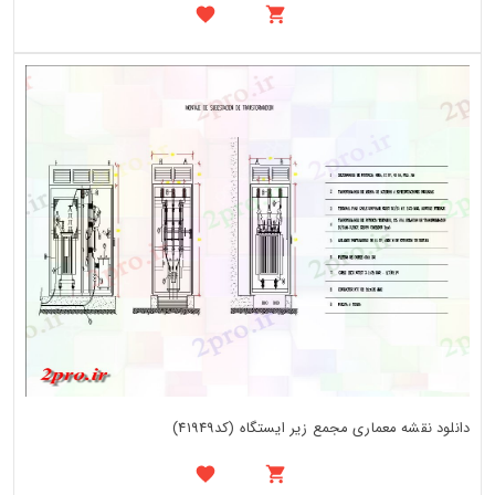
دانلود نقشه معماری مجمع زیر ایستگاه (کد41949)