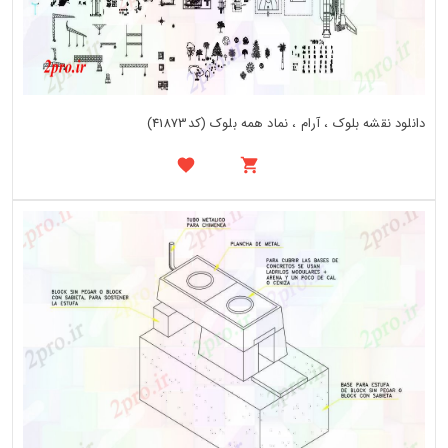
دانلود نقشه بلوک ، آرام ، نماد همه بلوک (کد41873)