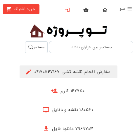
نو
خرید اشتراک
X
بستن
منو
محصولات
تهیه
جستجو
اشتراک
راهنما
سفارش انجام نقشه کشی 09170547167
دانلود
خرید
142750 کاربر
ها
180560 نقشه و دتایل
حساب
کاربری
7969703 دانلود فایل