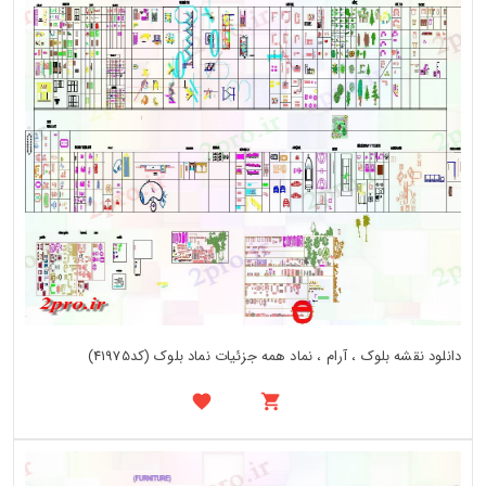
دانلود نقشه بلوک ، آرام ، نماد همه جزئیات نماد بلوک (کد41975)