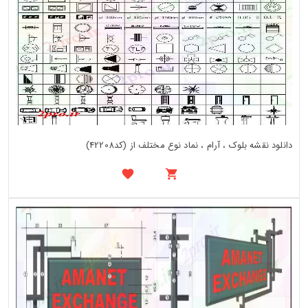
دانلود نقشه بلوک ، آرام ، نماد نوع مختلف از (کد42208)