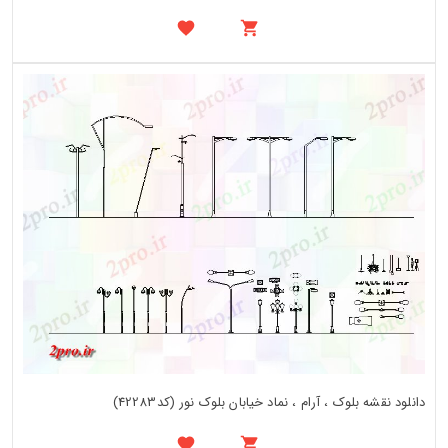
دانلود نقشه بلوک ، آرام ، نماد خیابان بلوک نور (کد42283)