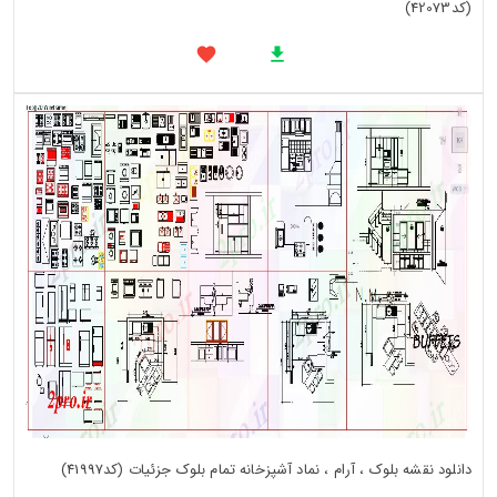
(کد42073)
دانلود نقشه بلوک ، آرام ، نماد آشپزخانه تمام بلوک جزئیات (کد41997)