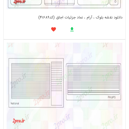
دانلود نقشه بلوک ، آرام ، نماد جزئیات اجاق (کد41689)