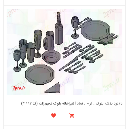
دانلود نقشه بلوک ، آرام ، نماد آشپزخانه بلوک تجهیزات (کد41993)