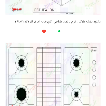
دانلود نقشه بلوک ، آرام ، نماد طراحی آشپزخانه اجاق گاز (کد41872)