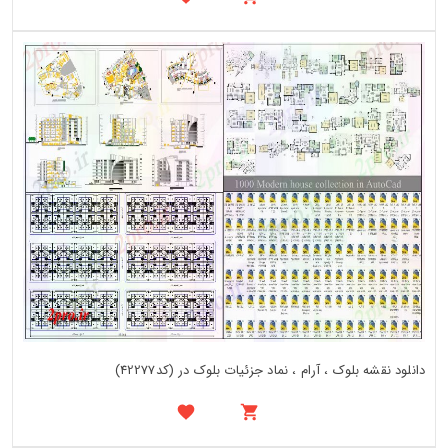
دانلود نقشه بلوک ، آرام ، نماد جزئیات بلوک در (کد42277)