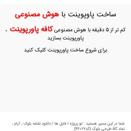
ورود
به
ساخت پاوپوینت با
هوش مصنوعی
حساب
کاربری
کافه پاورپوینت
کم تر از 5 دقیقه با هوش مصنوعی
،
ثبت
پاورپوینت بسازید
نام
بازیابی
برای شروع ساخت پاورپوینت کلیک کنید
رمز
عبور
علاقه
مندی
ها
شما در این مسیر هستید : تو پروژه / فایل ها / دانلود نقشه بلوک ، آرام ،
نماد AC طرحی بلوک (کد42027)