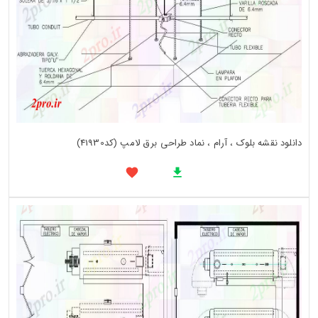
دانلود نقشه بلوک ، آرام ، نماد طراحی برق لامپ (کد41930)