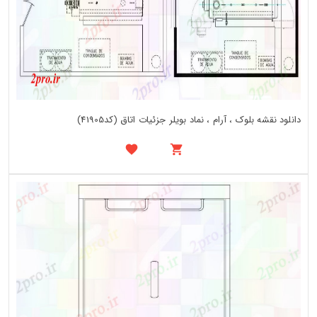
دانلود نقشه بلوک ، آرام ، نماد بویلر جزئیات اتاق (کد41905)