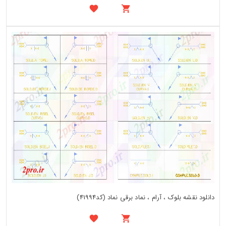
دانلود نقشه بلوک ، آرام ، نماد برقی نماد (کد41994)