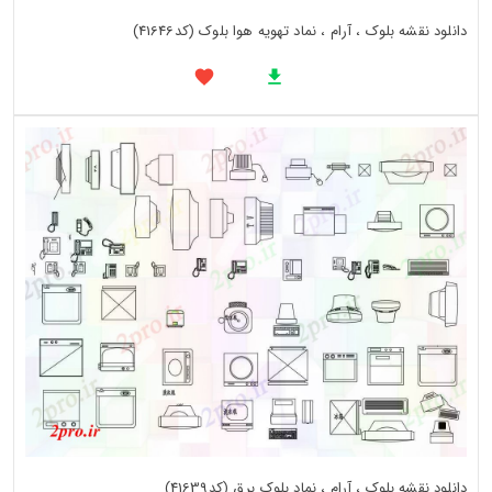
دانلود نقشه بلوک ، آرام ، نماد تهویه هوا بلوک (کد41646)
دانلود نقشه بلوک ، آرام ، نماد بلوک برق (کد41639)