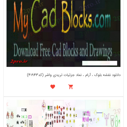
دانلود نقشه بلوک ، آرام ، نماد جزئیات تریدی واشر (کد41943)