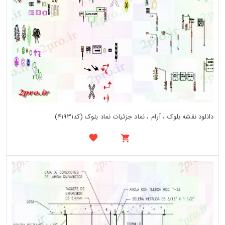
دانلود نقشه بلوک ، آرام ، نماد جزئیات نماد بلوک (کد41931)