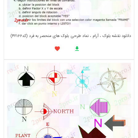
دانلود نقشه بلوک ، آرام ، نماد طرحی بلوک های منحصر به فرد (کد42166)