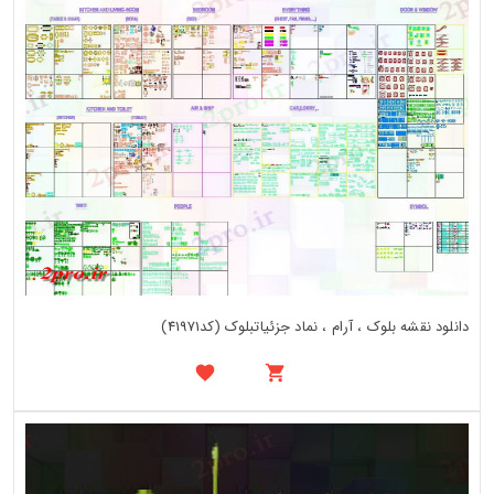
دانلود نقشه بلوک ، آرام ، نماد جزئیاتبلوک (کد41971)