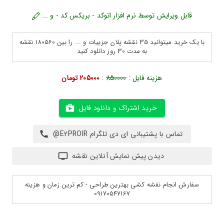
قابل ویرایش توسط نرم افزار اتوکد - بریکس کد - و ...
با یک خرید میتوانید 35 نقشه پلان جزییات و ... را بین 180560 نقشه
به مدت 30 روز دانلود کنید
هزینه فایل :
850000
:
205000 تومان
خرید اشتراک و دانلود فایل
تماس با پشتیبانی ای دی تلگرام E2PROIR@
دیدن پیش نمایش آنلاین نقشه
سفارش انجام نقشه کشی بهترین طراحی - کم ترین زمان و هزینه
09170547167