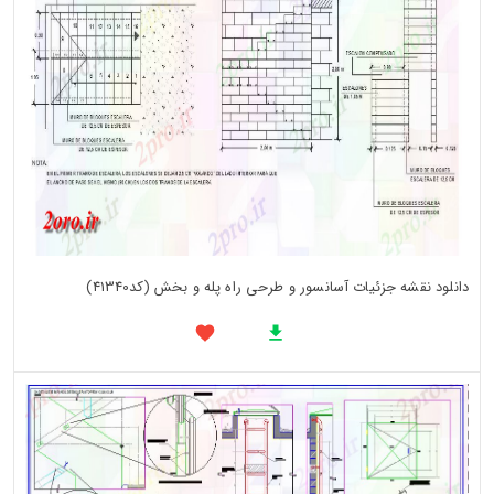
دانلود نقشه جزئیات آسانسور و طرحی راه پله و بخش (کد41340)