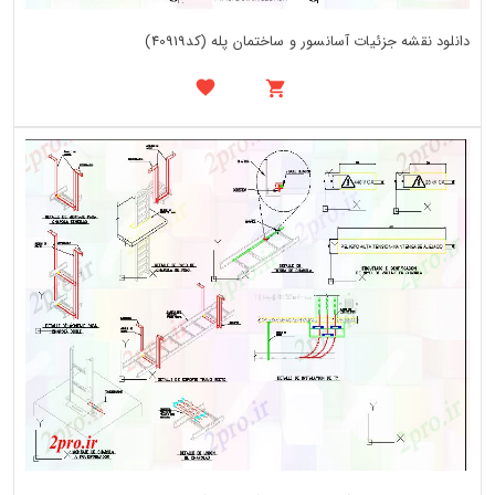
دانلود نقشه جزئیات آسانسور و ساختمان پله (کد40919)