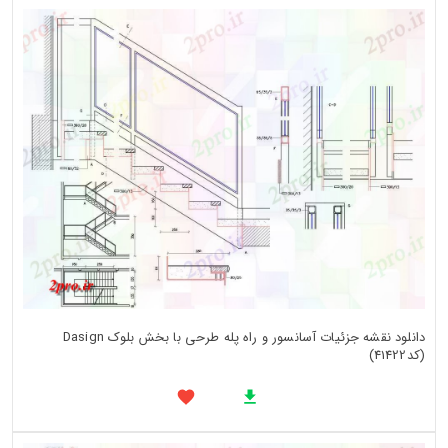
دانلود نقشه جزئیات آسانسور و راه پله طرحی با بخش بلوک Dasign
(کد41422)