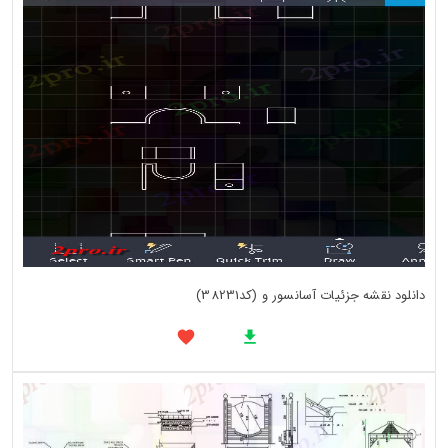
دانلود نقشه جزئیات آسانسور و (کد38231)