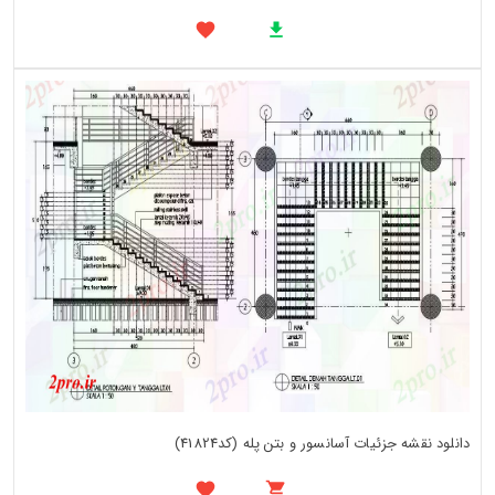
دانلود نقشه جزئیات آسانسور و بتن پله (کد41824)