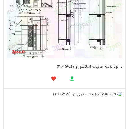
دانلود نقشه جزئیات آسانسور و (کد38156)