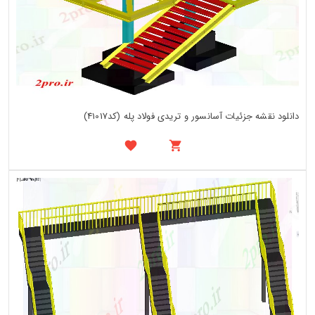
دانلود نقشه جزئیات آسانسور و تریدی فولاد پله (کد41017)