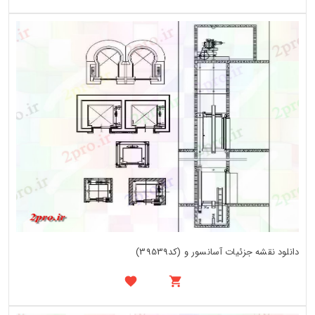
دانلود نقشه جزئیات آسانسور و (کد39539)