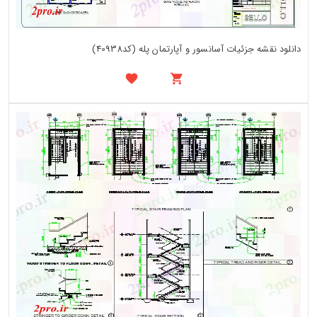
دانلود نقشه جزئیات آسانسور و آپارتمان پله (کد40938)