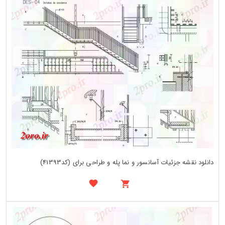
دانلود نقشه جزئیات آسانسور و نما پله و طراحی برای (کد41393)