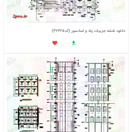
دانلود نقشه جزییات پله و اسانسور (کد36425)