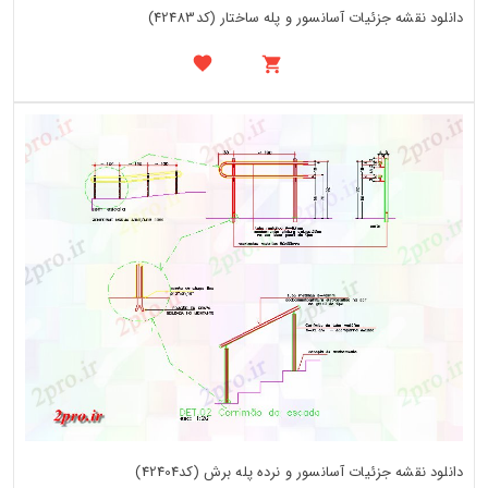
دانلود نقشه جزئیات آسانسور و پله ساختار (کد42483)
دانلود نقشه جزئیات آسانسور و نرده پله برش (کد42404)