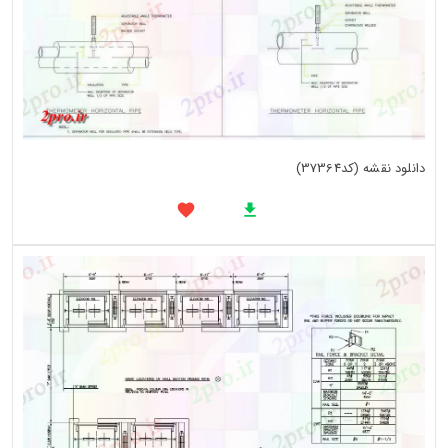
دانلود نقشه (کد37364)