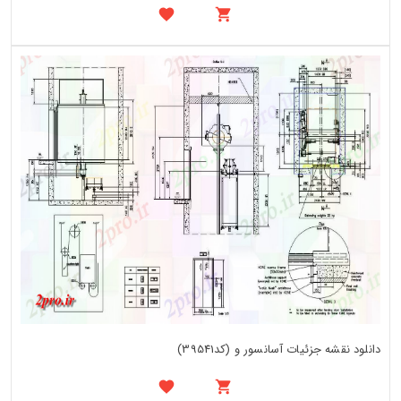
دانلود نقشه جزئیات آسانسور و (کد39541)