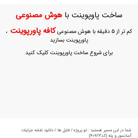
ورود
به
ساخت پاوپوینت با
هوش مصنوعی
حساب
کاربری
کافه پاورپوینت
کم تر از 5 دقیقه با هوش مصنوعی
،
ثبت
پاورپوینت بسازید
نام
بازیابی
برای شروع ساخت پاورپوینت کلیک کنید
رمز
عبور
علاقه
مندی
ها
شما در این مسیر هستید : تو پروژه / فایل ها / دانلود نقشه جزئیات
آسانسور و پله (کد40923)