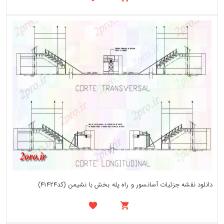
دانلود نقشه جزئیات آسانسور و راه پله بخش با نشیمن (کد41424)