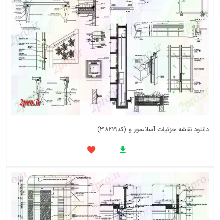
دانلود نقشه جزئیات آسانسور و (کد38219)