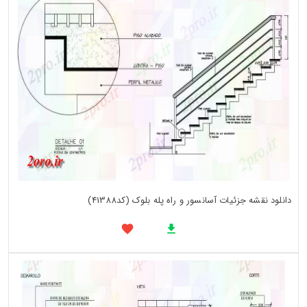
دانلود نقشه جزئیات آسانسور و راه پله بلوک (کد41388)