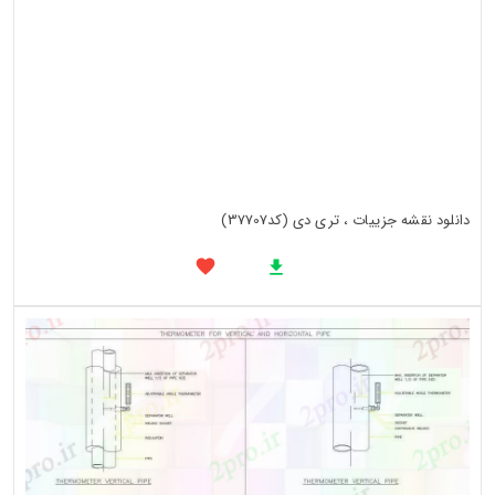
دانلود نقشه جزییات ، تری دی (کد37707)