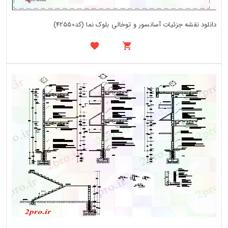
دانلود نقشه جزئیات آسانسور و توخالی بلوک نما (کد42550)