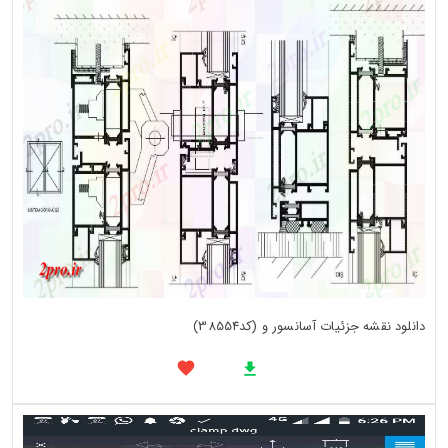
دانلود نقشه جزئیات آسانسور و (کد38554)