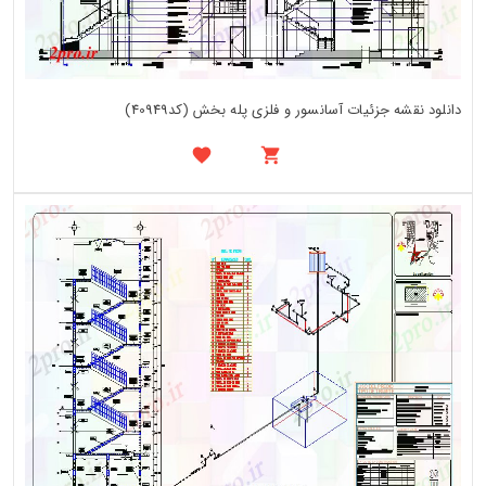
دانلود نقشه جزئیات آسانسور و فلزی پله بخش (کد40949)