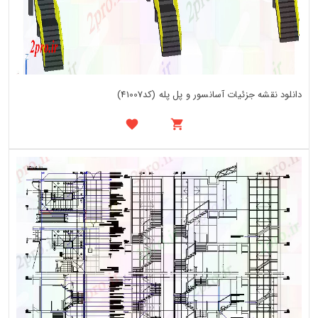
دانلود نقشه جزئیات آسانسور و پل پله (کد41007)