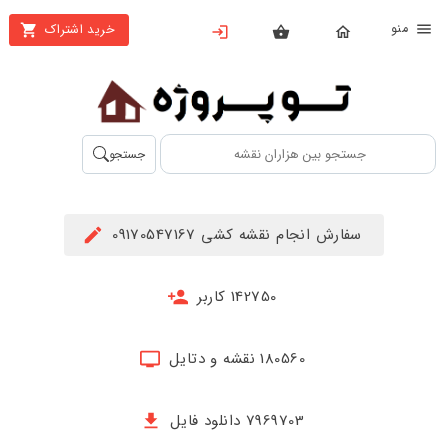
نو
خرید اشتراک
X
بستن
منو
محصولات
تهیه
جستجو
اشتراک
راهنما
سفارش انجام نقشه کشی 09170547167
دانلود
خرید
142750 کاربر
ها
180560 نقشه و دتایل
حساب
کاربری
7969703 دانلود فایل