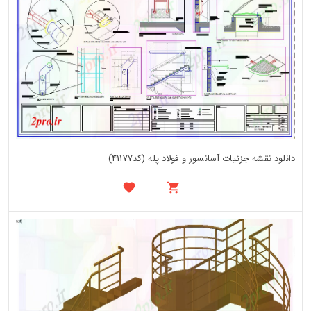
دانلود نقشه جزئیات آسانسور و فولاد پله (کد41177)