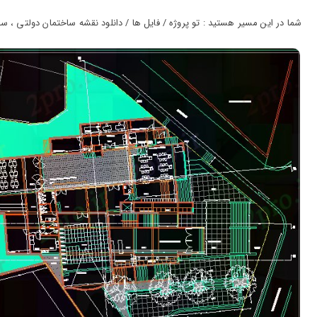
ورود
به
شما در این مسیر هستید : تو پروژه / فایل ها / دانلود نقشه ساختمان دولتی ، سازما
حساب
کاربری
ثبت
نام
بازیابی
رمز
عبور
علاقه
مندی
ها