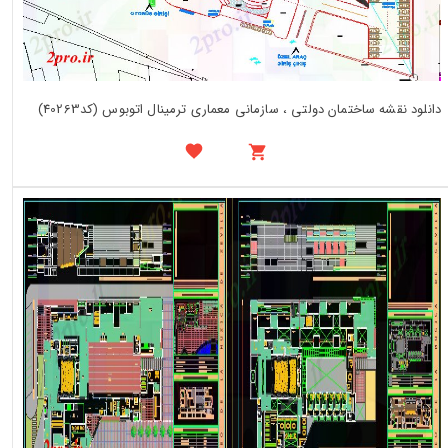
دانلود نقشه ساختمان دولتی ، سازمانی معماری ترمینال اتوبوس (کد40263)