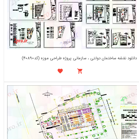
دانلود نقشه ساختمان دولتی ، سازمانی پروژه طراحی موزه (کد40890)