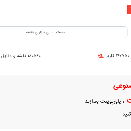
142750 کاربر
180560 نقشه و دتایل
نوعی
نت
، پاورپوینت بسازید
نید