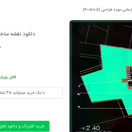
نی موزه طراحی (کد40058)
دانلود نقشه ساختم
ش
قابل ویرای
با یک خرید میتوانید 35 نقشه پلان جزییات و ... را بین 180560 نقشه به مدت 30 روز دانلود کنید
خرید اشتراک و دانلود فایل