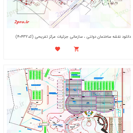
دانلود نقشه ساختمان دولتی ، سازمانی جزئیات مرکز تفریحی (کد40432)