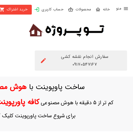
X
محصولات
حساب کاربری
خرید اشتراک
بستن
منو
محصولات
تهیه
اشتراک
سفارش انجام نقشه کشی
راهنما
09170547167
دانلود
ساخت پاوپوینت با
هوش مص
خرید
ها
کافه پاورپوی
کم تر از 5 دقیقه با هوش مصنوعی
حساب
برای شروع ساخت پاورپوینت کلیک ک
کاربری