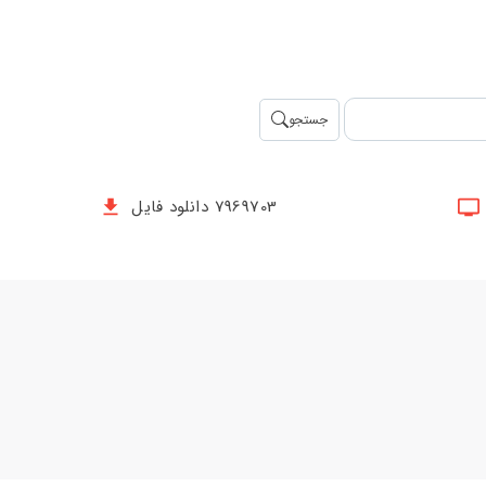
جستجو
7969703 دانلود فایل