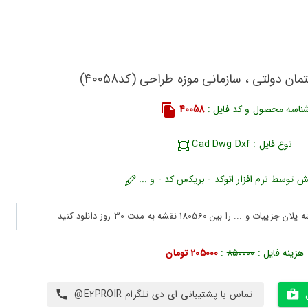
ان دولتی ، سازمانی موزه طراحی (کد40058)
ناسه محصول و کد فایل :
40058
نوع فایل : Cad Dwg Dxf
ش توسط نرم افزار اتوکد - بریکس کد - و ...
هزینه فایل :
850000
:
205000 تومان
تماس با پشتیبانی ای دی تلگرام E2PROIR@