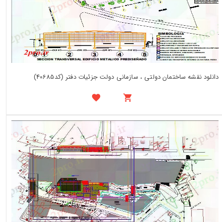
دانلود نقشه ساختمان دولتی ، سازمانی دولت جزئیات دفتر (کد40685)