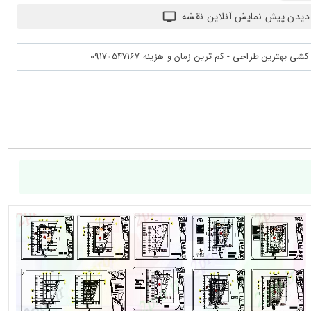
دیدن پیش نمایش آنلاین نقشه
بهترین طراحی - کم ترین زمان و هزینه 09170547167