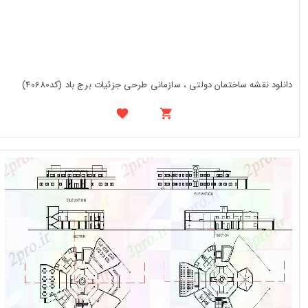
دانلود نقشه ساختمان دولتی ، سازمانی طرحی جزئیات برج باد (کد40680)