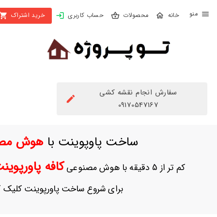
X
محصولات
حساب کاربری
خرید اشتراک
بستن
منو
محصولات
تهیه
اشتراک
سفارش انجام نقشه کشی
راهنما
09170547167
دانلود
ساخت پاوپوینت با
هوش مص
خرید
ها
کافه پاورپوی
کم تر از 5 دقیقه با هوش مصنوعی
حساب
برای شروع ساخت پاورپوینت کلیک ک
کاربری