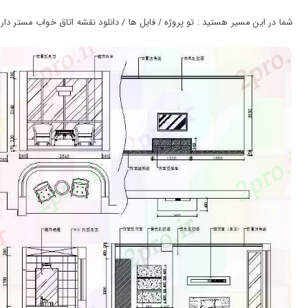
ورود
به
شما در این مسیر هستید : تو پروژه / فایل ها / دانلود نقشه اتاق خواب مستر دار (برشک
حساب
کاربری
ثبت
نام
بازیابی
رمز
عبور
علاقه
مندی
ها