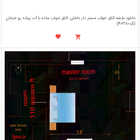
دانلود نقشه اتاق خواب مستر دار داخلی اتاق خواب ساده با آب پیاده رو خیابان
(کد40380)