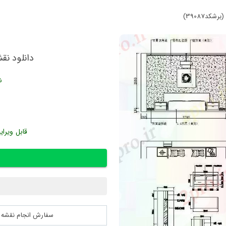
د39087)
دانلود نقش
ش
قابل ویرای
سفارش انجام نقشه کشی 