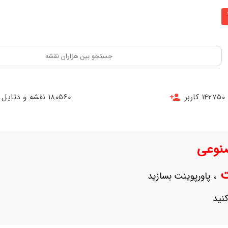
142750 کاربر
180560 نقشه و دتایل
نوعی
نت
، پاورپوینت بسازید
نید