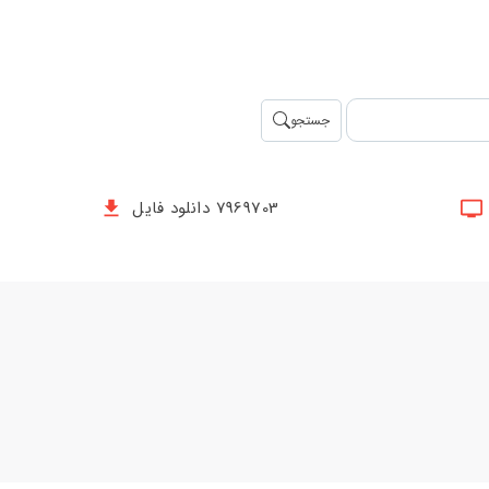
جستجو
7969703 دانلود فایل