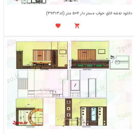
دانلود نقشه اتاق خواب مستر دار 4×5 متر (کد39313)