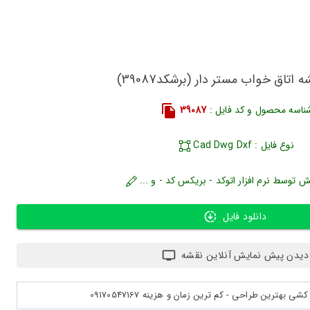
ه اتاق خواب مستر دار (برشکد39087)
ناسه محصول و کد فایل :
39087
نوع فایل : Cad Dwg Dxf
ش توسط نرم افزار اتوکد - بریکس کد - و ...
دانلود فایل
دیدن پیش نمایش آنلاین نقشه
بهترین طراحی - کم ترین زمان و هزینه 09170547167