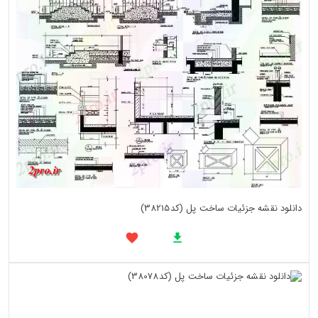
دانلود نقشه جزئیات ساخت پل (کد38215)