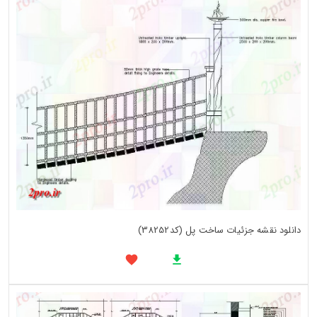
دانلود نقشه جزئیات ساخت پل (کد38252)