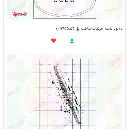
دانلود نقشه جزئیات ساخت پل (کد39455)