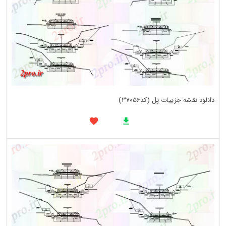
دانلود نقشه جزییات پل (کد37056)