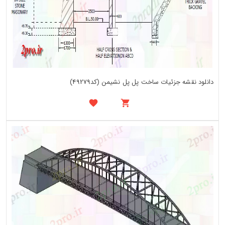
دانلود نقشه جزئیات ساخت پل پل نشیمن (کد49279)