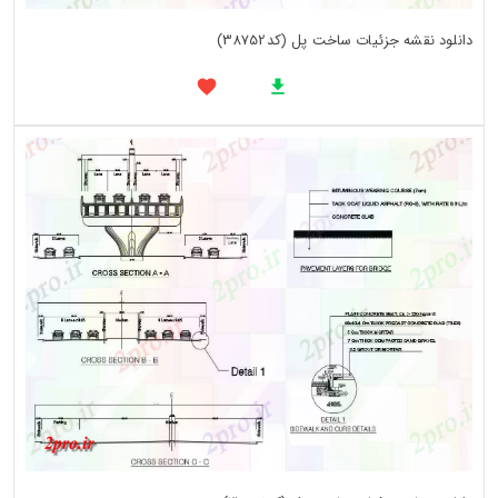
دانلود نقشه جزئیات ساخت پل (کد38752)