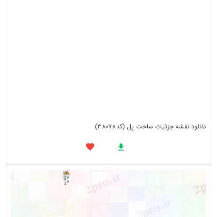
دانلود نقشه جزئیات ساخت پل (کد38078)