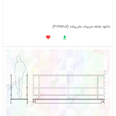
دانلود نقشه جزییات عابرپیاده (کد36457)