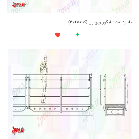
دانلود نقشه فیگور روی پل (کد36456)