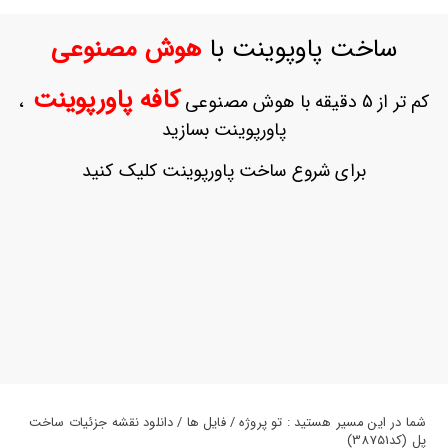
ورود
به
ساخت پاوپوینت با
هوش مصنوعی
حساب
کاربری
کافه پاورپوینت
کم تر از 5 دقیقه با هوش مصنوعی
،
ثبت
پاورپوینت بسازید
نام
بازیابی
برای شروع ساخت پاورپوینت کلیک کنید
رمز
عبور
علاقه
مندی
ها
شما در این مسیر هستید : تو پروژه / فایل ها / دانلود نقشه جزئیات ساخت
پل (کد38751)