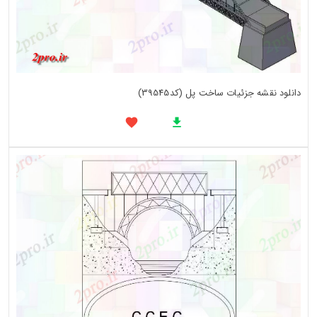
دانلود نقشه جزئیات ساخت پل (کد39545)