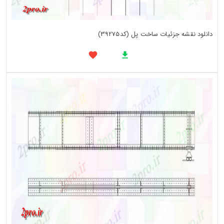
دانلود نقشه جزئیات ساخت پل (کد39275)