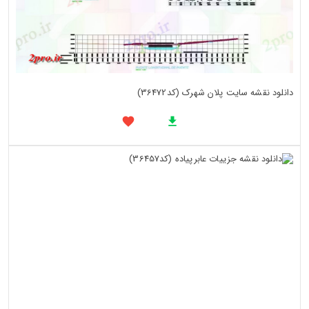
دانلود نقشه سایت پلان شهرک (کد36472)