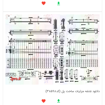
دانلود نقشه جزئیات ساخت پل (کد38598)