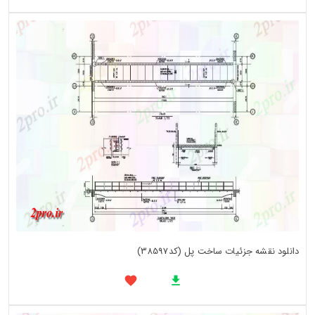
دانلود نقشه جزئیات ساخت پل (کد38597)