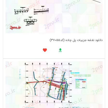
دانلود نقشه جزییات پل چاده (کد37055)