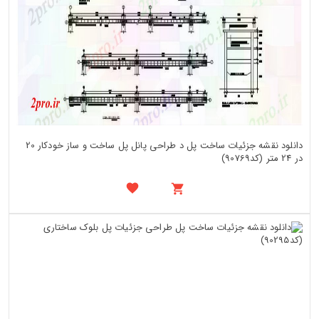
دانلود نقشه جزئیات ساخت پل د طراحی پانل پل ساخت و ساز خودکار 20
در 24 متر (کد90769)