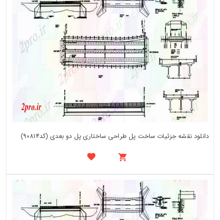
دانلود نقشه جزئیات ساخت پل طراحی ساختاری پل دو بعدی (کد90814)