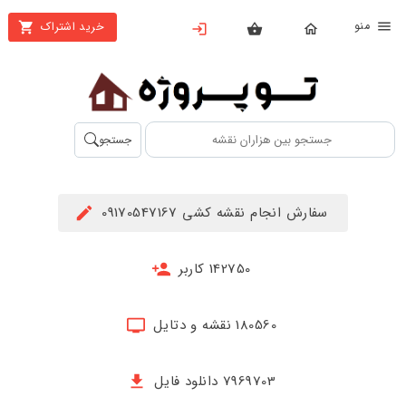
نو
خرید اشتراک
X
بستن
منو
محصولات
تهیه
جستجو
اشتراک
راهنما
سفارش انجام نقشه کشی 09170547167
دانلود
خرید
142750 کاربر
ها
180560 نقشه و دتایل
حساب
کاربری
7969703 دانلود فایل