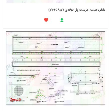
دانلود نقشه جزییات پل فولادی (کد36454)