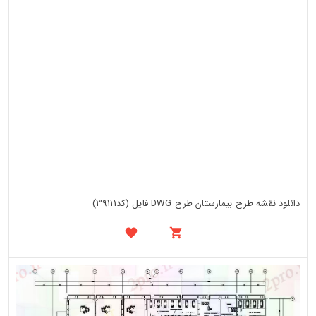
دانلود نقشه طرح بیمارستان طرح DWG فایل (کد39111)