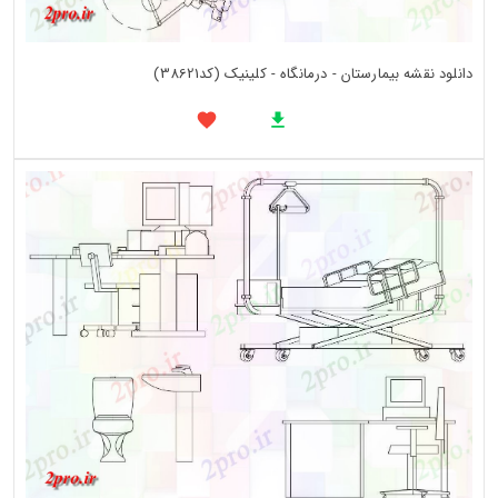
دانلود نقشه بیمارستان - درمانگاه - کلینیک (کد38621)