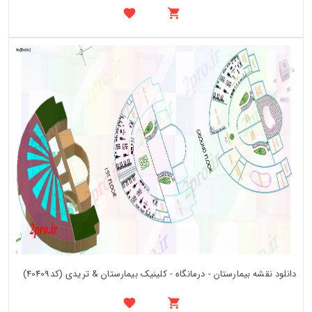
دانلود نقشه بیمارستان - درمانگاه - کلینیک بیمارستان & تریدی (کد40409)