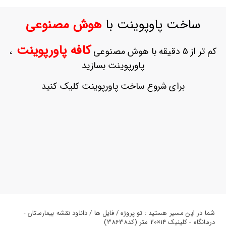
ورود
به
ساخت پاوپوینت با
هوش مصنوعی
حساب
کاربری
کافه پاورپوینت
کم تر از 5 دقیقه با هوش مصنوعی
،
ثبت
پاورپوینت بسازید
نام
بازیابی
برای شروع ساخت پاورپوینت کلیک کنید
رمز
عبور
علاقه
مندی
ها
شما در این مسیر هستید : تو پروژه / فایل ها / دانلود نقشه بیمارستان -
درمانگاه - کلینیک 14×20 متر (کد38638)