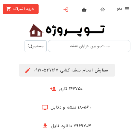
نو
خرید اشتراک
X
بستن
منو
محصولات
تهیه
جستجو
اشتراک
راهنما
سفارش انجام نقشه کشی 09170547167
دانلود
خرید
142750 کاربر
ها
180560 نقشه و دتایل
حساب
کاربری
7969703 دانلود فایل