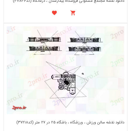
دانلود نقشه مجتمع مسکونی فروشگاه بیمارستان ، درمانگاه (کد37836)
دانلود نقشه سالن ورزش ، ورزشگاه ، باشگاه 25 در 27 متر (کد37218)