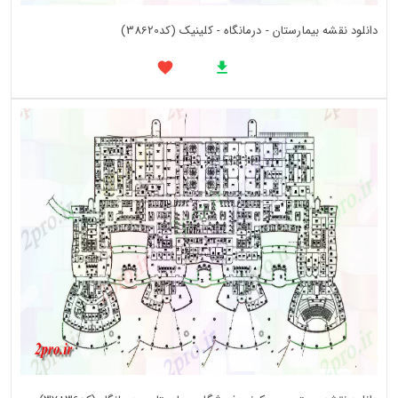
دانلود نقشه بیمارستان - درمانگاه - کلینیک (کد38620)