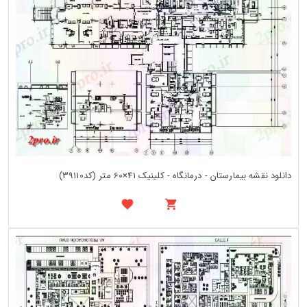
دانلود نقشه بیمارستان - درمانگاه - کلینیک 41×60 متر (کد39110)