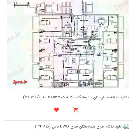
دانلود نقشه بیمارستان - درمانگاه - کلینیک 37×38 متر (کد39112)