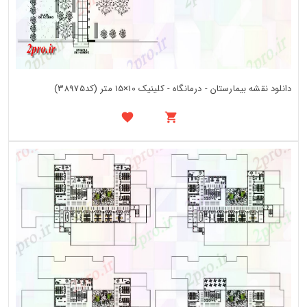
دانلود نقشه بیمارستان - درمانگاه - کلینیک 10×15 متر (کد38975)