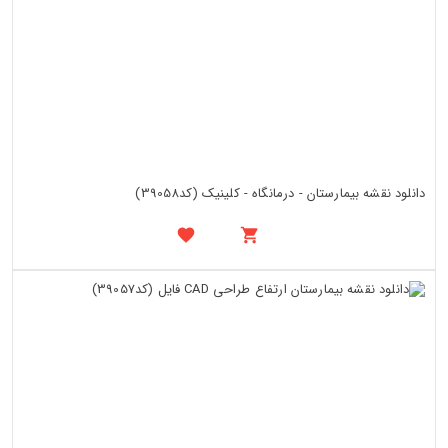
دانلود نقشه بیمارستان - درمانگاه - کلینیک (کد39058)