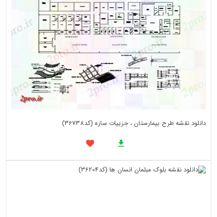
دانلود نقشه طرح بیمارستان ، جزییات سازه (کد36738)