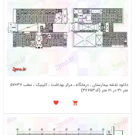
دانلود نقشه بیمارستان ، درمانگاه ، مرکز بهداشت ، کلینیک ، مطب 37×57
متر 31 در 61 متر (کد36753)