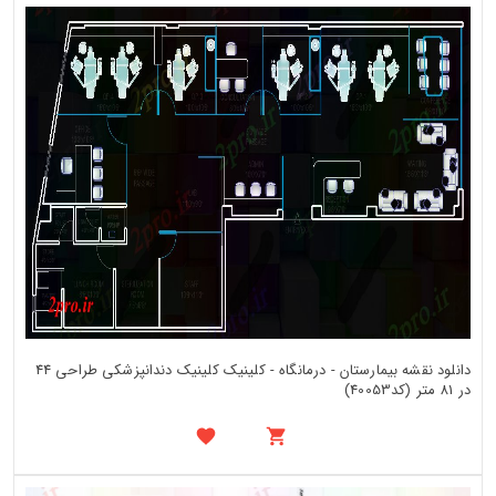
دانلود نقشه بیمارستان - درمانگاه - کلینیک کلینیک دندانپزشکی طراحی 44
در 81 متر (کد40053)