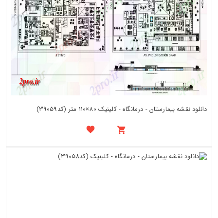
دانلود نقشه بیمارستان - درمانگاه - کلینیک 80×110 متر (کد39059)