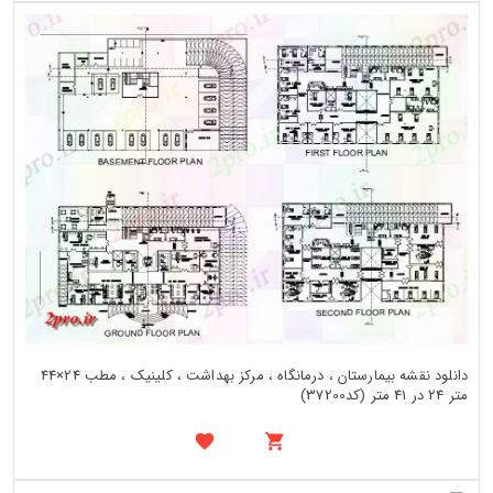
دانلود نقشه بیمارستان ، درمانگاه ، مرکز بهداشت ، کلینیک ، مطب 24×44
متر 24 در 41 متر (کد37200)