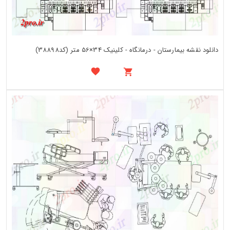
دانلود نقشه بیمارستان - درمانگاه - کلینیک 34×56 متر (کد38898)