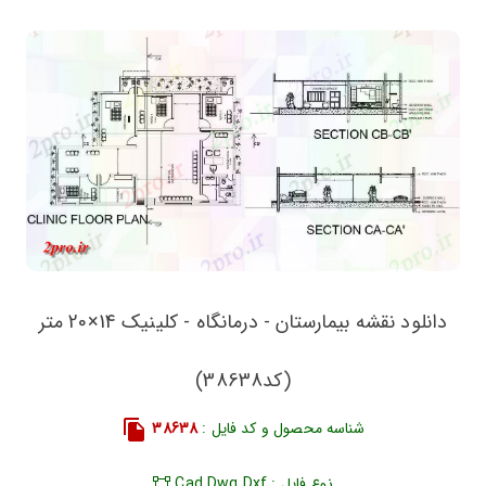
دانلود نقشه بیمارستان - درمانگاه - کلینیک 14×20 متر
(کد38638)
شناسه محصول و کد فایل :
38638
نوع فایل : Cad Dwg Dxf