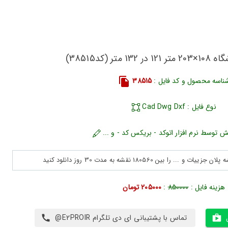
متر (کد38515)
ناسه محصول و کد فایل :
38515
نوع فایل : Cad Dwg Dxf
ش توسط نرم افزار اتوکد - بریکس کد - و ...
هزینه فایل :
850000
:
205000 تومان
تماس با پشتیبانی ای دی تلگرام E2PROIR@