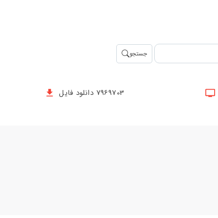
جستجو
7969703 دانلود فایل