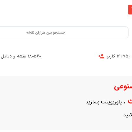
142750 کاربر
180560 نقشه و دتایل
نوعی
نت
، پاورپوینت بسازید
نید