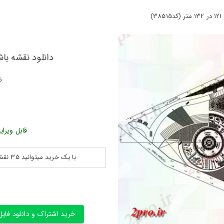
دانلود نقشه باشگاه 108×203 متر 121 در 132 
ش
قابل ویرای
با یک خرید میتوانید 35 نقشه پلان جزییات و ... را بین 180560 نقشه به مدت 30 روز دانلود کنید
خرید اشتراک و دانلود فایل