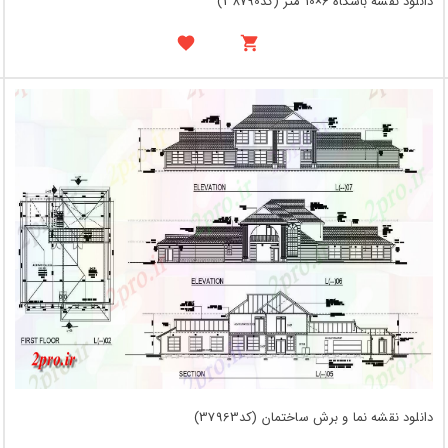
دانلود نقشه باشگاه 6×10 متر (کد38790)
دانلود نقشه نما و برش ساختمان (کد37963)