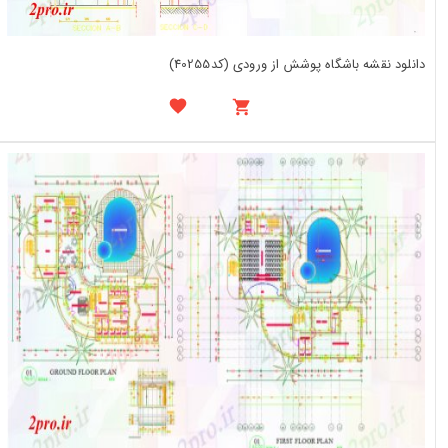
دانلود نقشه باشگاه پوشش از ورودی (کد40255)