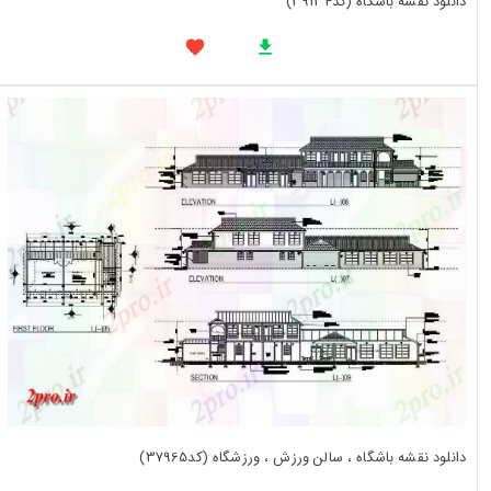
دانلود نقشه باشگاه (کد39134)
دانلود نقشه باشگاه ، سالن ورزش ، ورزشگاه (کد37965)