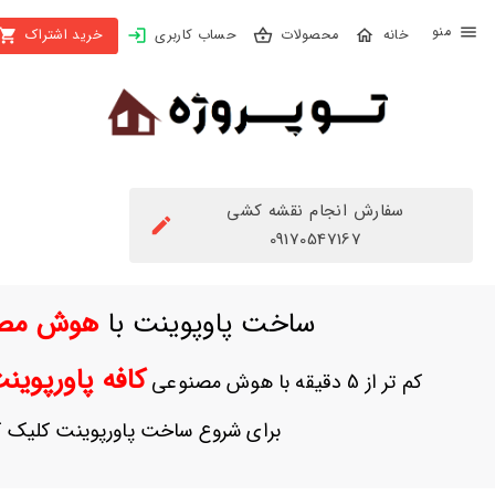
X
محصولات
حساب کاربری
خرید اشتراک
بستن
منو
محصولات
تهیه
اشتراک
سفارش انجام نقشه کشی
راهنما
09170547167
دانلود
ساخت پاوپوینت با
هوش مص
خرید
ها
کافه پاورپوی
کم تر از 5 دقیقه با هوش مصنوعی
حساب
برای شروع ساخت پاورپوینت کلیک ک
کاربری