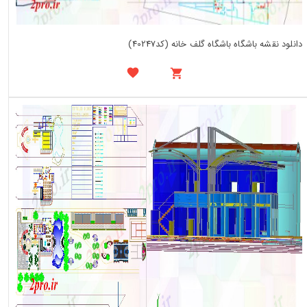
دانلود نقشه باشگاه باشگاه گلف خانه (کد40247)