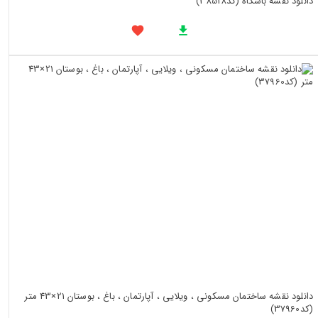
دانلود نقشه باشگاه (کد38518)
دانلود نقشه ساختمان مسکونی ، ویلایی ، آپارتمان ، باغ ، بوستان 21×43 متر
(کد37960)