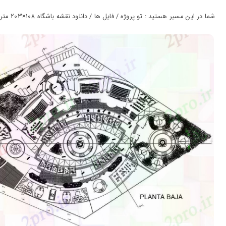
ورود
به
شما در این مسیر هستید : تو پروژه / فایل ها / دانلود نقشه باشگاه 108×203 متر 121 در 132 متر (کد38515)
حساب
کاربری
ثبت
نام
بازیابی
رمز
عبور
علاقه
مندی
ها