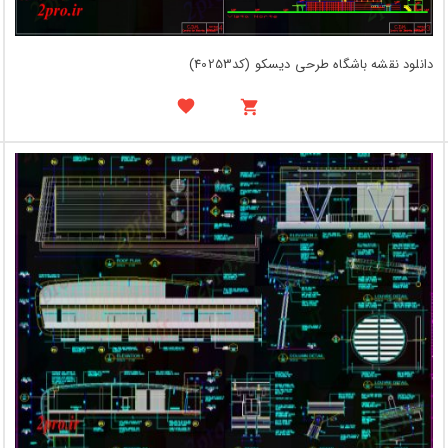
دانلود نقشه باشگاه طرحی دیسکو (کد40253)