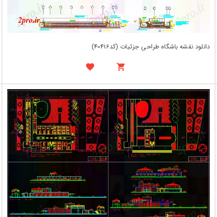
دانلود نقشه باشگاه طراحی جزئیات (کد40416)