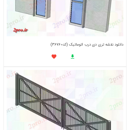
دانلود نقشه تری دی درب اتوماتیک (کد36760)