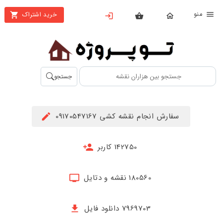
نو
خرید اشتراک
X
بستن
منو
محصولات
تهیه
جستجو
اشتراک
راهنما
سفارش انجام نقشه کشی 09170547167
دانلود
خرید
142750 کاربر
ها
180560 نقشه و دتایل
حساب
کاربری
7969703 دانلود فایل