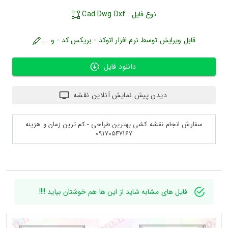
نوع فایل : Cad Dwg Dxf
قابل ویرایش توسط نرم افزار اتوکد - بریکس کد - و ...
دانلود فایل
دیدن پیش نمایش آنلاین نقشه
سفارش انجام نقشه کشی بهترین طراحی - کم ترین زمان و هزینه
09170547167
فایل های مشابه شاید از این ها هم خوشتان بیاید !!!!