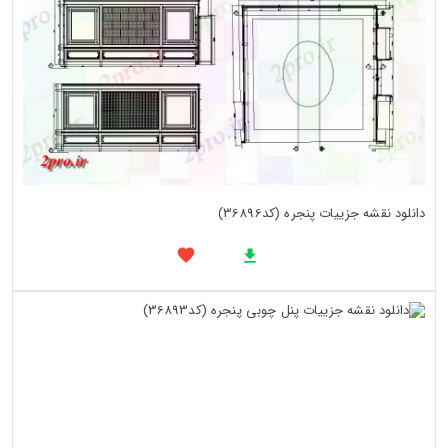
دانلود نقشه جزییات پنجره (کد36896)