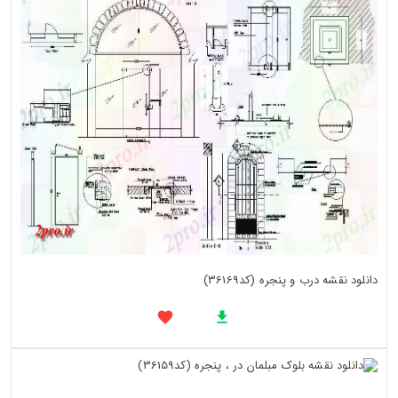
دانلود نقشه درب و پنجره (کد36169)