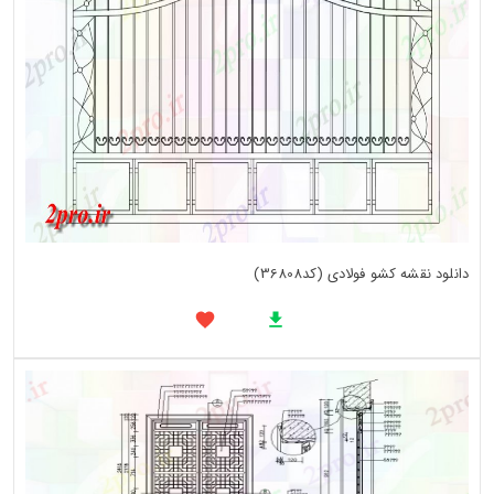
دانلود نقشه کشو فولادی (کد36808)