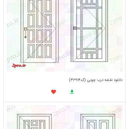
دانلود نقشه درب چوبی (کد36914)