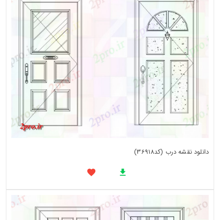
دانلود نقشه درب (کد36918)