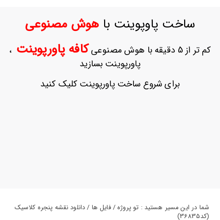
ورود
به
ساخت پاوپوینت با
هوش مصنوعی
حساب
کاربری
کافه پاورپوینت
کم تر از 5 دقیقه با هوش مصنوعی
،
ثبت
پاورپوینت بسازید
نام
بازیابی
برای شروع ساخت پاورپوینت کلیک کنید
رمز
عبور
علاقه
مندی
ها
شما در این مسیر هستید : تو پروژه / فایل ها / دانلود نقشه پنجره کلاسیک
(کد36835)