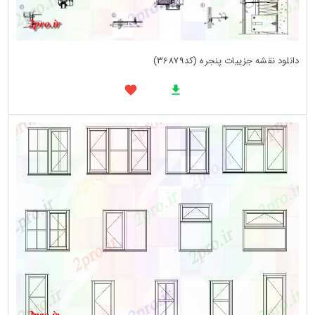
دانلود نقشه جزییات پنجره (کد36879)