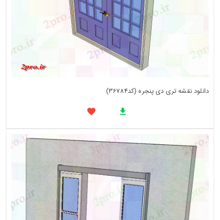
دانلود نقشه تری دی پنجره (کد36784)