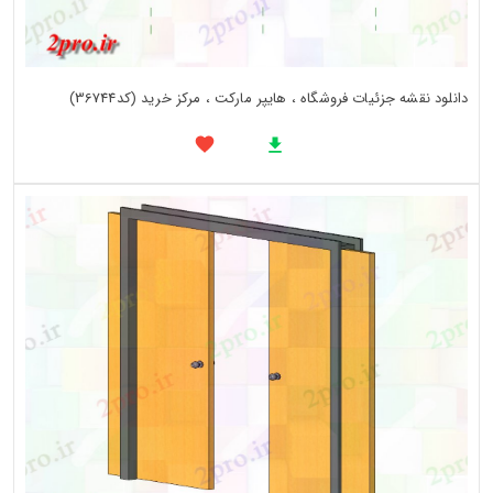
دانلود نقشه جزئیات فروشگاه ، هایپر مارکت ، مرکز خرید (کد36744)