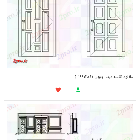
دانلود نقشه درب چوبی (کد36912)