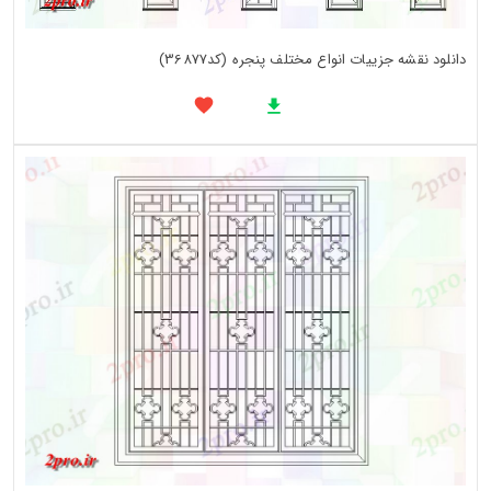
دانلود نقشه جزییات انواع مختلف پنجره (کد36877)