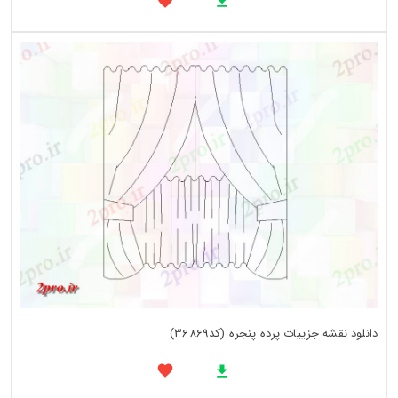
دانلود نقشه جزییات پرده پنجره (کد36869)