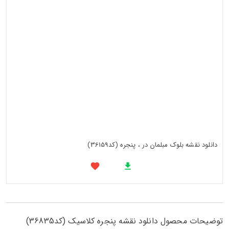
دانلود نقشه بلوک مبلمان در ، پنجره (کد36159)
توضیحات محصول دانلود نقشه پنجره کلاسیک (کد36835)