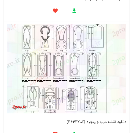
دانلود نقشه درب و پنجره (کد36437)