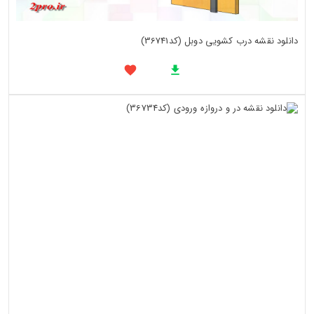
دانلود نقشه درب کشویی دوبل (کد36741)