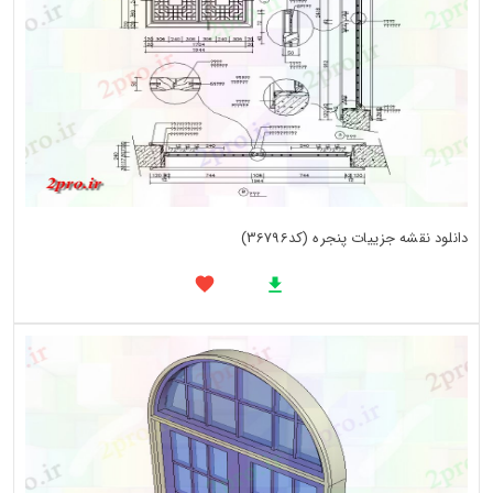
دانلود نقشه جزییات پنجره (کد36796)