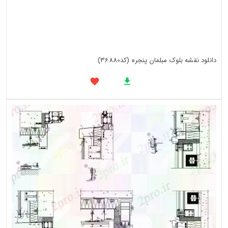
دانلود نقشه بلوک مبلمان پنجره (کد36880)