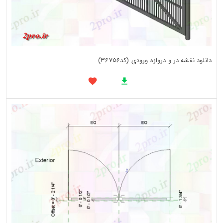
دانلود نقشه در و دروازه ورودی (کد36756)