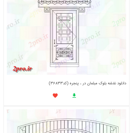
دانلود نقشه بلوک مبلمان در ، پنجره (کد36833)