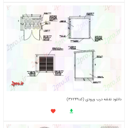
دانلود نقشه درب ورودی (کد36249)