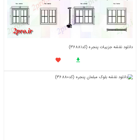
دانلود نقشه جزییات پنجره (کد36881)