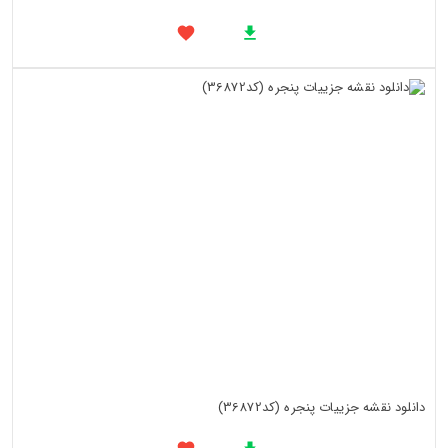
دانلود نقشه جزییات پنجره (کد36872)