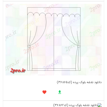
دانلود نقشه بلوک پرده (کد36865)