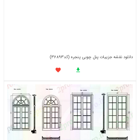
دانلود نقشه جزییات پنل چوبی پنجره (کد36893)