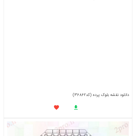
دانلود نقشه بلوک پرده (کد36862)