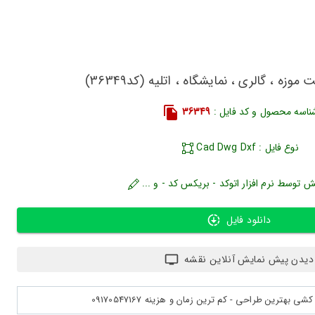
وزه ، گالری ، نمایشگاه ، اتلیه (کد36349)
ناسه محصول و کد فایل :
36349
نوع فایل : Cad Dwg Dxf
ش توسط نرم افزار اتوکد - بریکس کد - و ...
دانلود فایل
دیدن پیش نمایش آنلاین نقشه
بهترین طراحی - کم ترین زمان و هزینه 09170547167