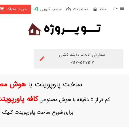
X
محصولات
حساب کاربری
خرید اشتراک
بستن
منو
محصولات
تهیه
اشتراک
سفارش انجام نقشه کشی
راهنما
09170547167
دانلود
ساخت پاوپوینت با
هوش مص
خرید
ها
کافه پاورپوی
کم تر از 5 دقیقه با هوش مصنوعی
حساب
برای شروع ساخت پاورپوینت کلیک ک
کاربری