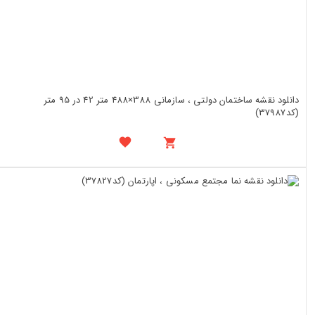
دانلود نقشه ساختمان دولتی ، سازمانی 388×488 متر 42 در 95 متر
(کد37987)