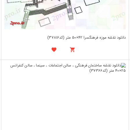
دانلود نقشه موزه فرهنگسرا 42×50 متر (کد37816)