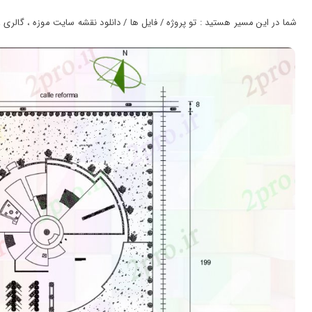
ورود
به
شما در این مسیر هستید : تو پروژه / فایل ها / دانلود نقشه سایت موزه ، گالری ، نمایش
حساب
کاربری
ثبت
نام
بازیابی
رمز
عبور
علاقه
مندی
ها