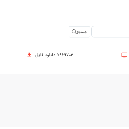
جستجو
7969703 دانلود فایل