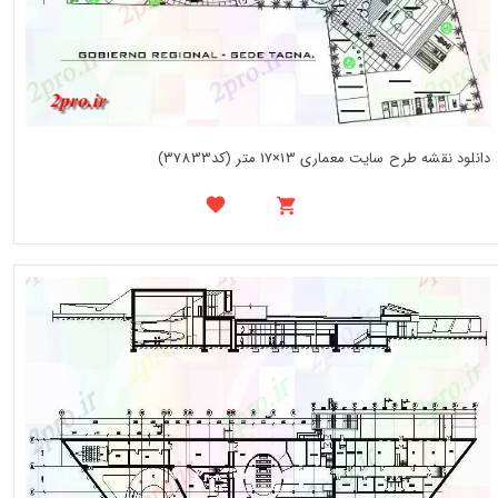
دانلود نقشه طرح سایت معماری 13×17 متر (کد37833)