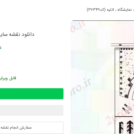
گاه ، اتلیه (کد36349)
دانلود نقشه سایت م
ش
قابل ویرای
سفارش انجام نقشه کشی 