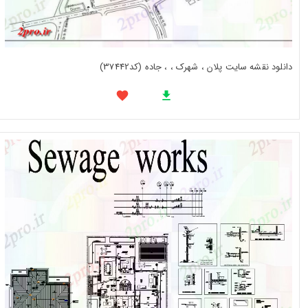
دانلود نقشه سایت پلان ، شهرک ، ، جاده (کد37442)