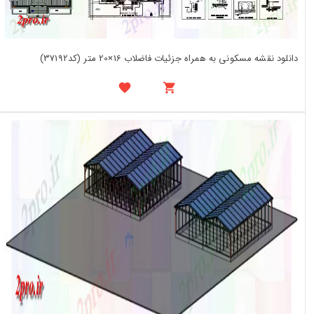
دانلود نقشه مسکونی به همراه جزئیات فاضلاب 16×20 متر (کد37192)