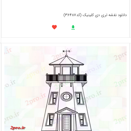
دانلود نقشه تری دی کلینیک (کد36487)