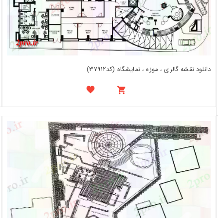
دانلود نقشه گالری ، موزه ، نمایشگاه (کد37912)