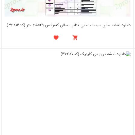
دانلود نقشه سالن سینما ، امفی تئاتر ، سالن کنفرانس 49×65 متر (کد36813)