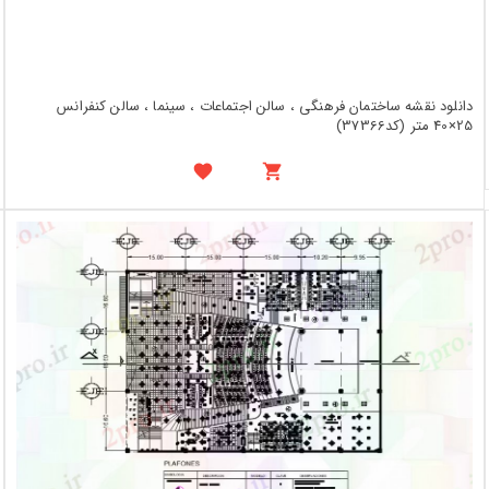
دانلود نقشه ساختمان فرهنگی ، سالن اجتماعات ، سینما ، سالن کنفرانس
25×40 متر (کد37366)