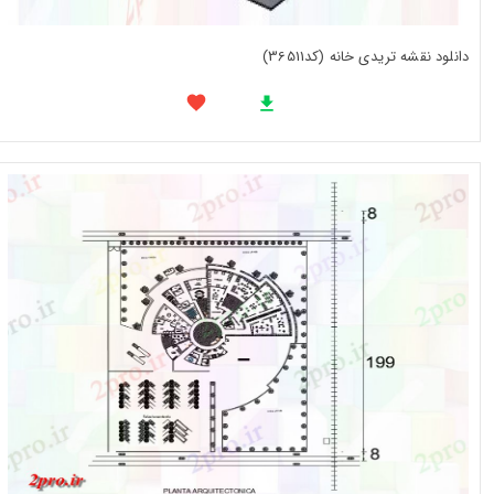
دانلود نقشه تریدی خانه (کد36511)