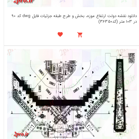
دانلود نقشه دولت ارتفاع موزه، بخش و طرح طبقه جزئیات فایل dwg کد 90
در 103 متر (کد36350)