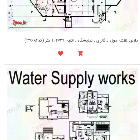
دانلود نقشه موزه ، گالری ، نمایشگاه ، اتلیه 36×124 متر (کد37684)