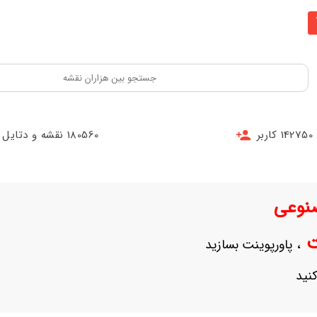
142750 کاربر
180560 نقشه و دتایل
نوعی
نت
، پاورپوینت بسازید
نید