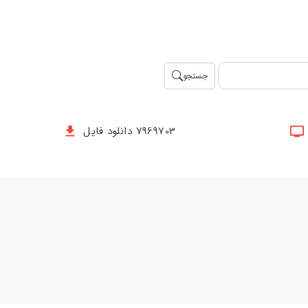
جستجو
7969703 دانلود فایل