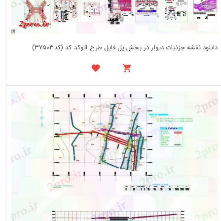
دانلود نقشه جزئیات دیوار در بخش پل فایل طرح اتوکد کد (کد37503)