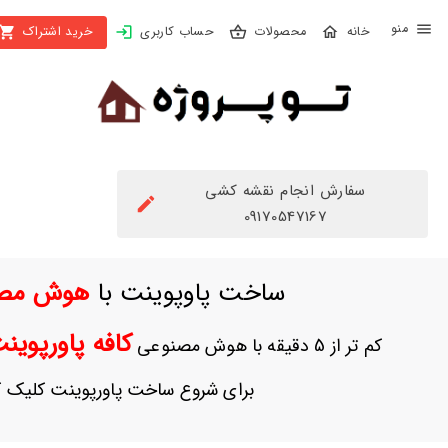
X
محصولات
حساب کاربری
خرید اشتراک
بستن
منو
محصولات
تهیه
اشتراک
سفارش انجام نقشه کشی
راهنما
09170547167
دانلود
ساخت پاوپوینت با
هوش مص
خرید
ها
کافه پاورپوی
کم تر از 5 دقیقه با هوش مصنوعی
حساب
برای شروع ساخت پاورپوینت کلیک ک
کاربری