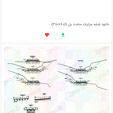
دانلود نقشه جزئیات ساخت پل (کد38078)