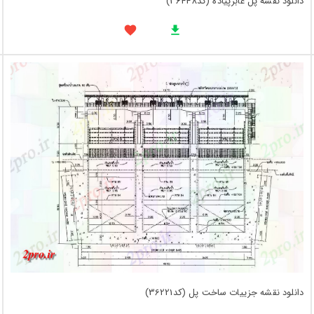
دانلود نقشه پل عابرپیاده (کد36448)
دانلود نقشه جزییات ساخت پل (کد36221)