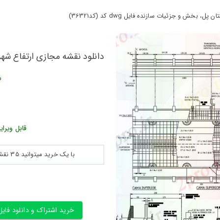
ش و جزئیات سازنده فایل dwg کد (کد36321)
دانلود نقشه مجازی ارتفاع شهرستان پ
ش
قابل ویرای
با یک خرید میتوانید 35 نقشه پلان جزییات و ... را بین 180560 نقشه به مدت 30 روز دانلود کنید
خرید اشتراک و دانلود فایل