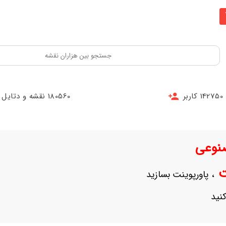
142750 کاربر
180560 نقشه و دتایل
نوعی
نت
، پاورپوینت بسازید
نید