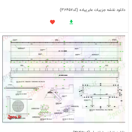
دانلود نقشه جزییات عابرپیاده (کد36457)