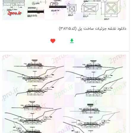
دانلود نقشه جزئیات ساخت پل (کد38215)