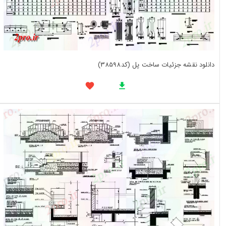
دانلود نقشه جزئیات ساخت پل (کد38598)