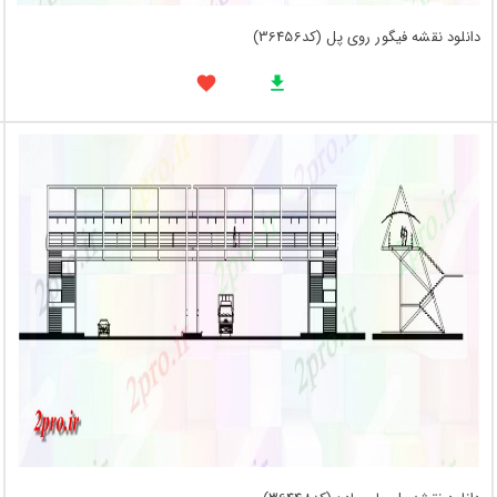
دانلود نقشه فیگور روی پل (کد36456)