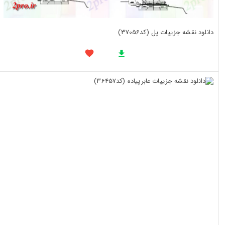
دانلود نقشه جزییات پل (کد37056)