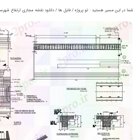
ورود
به
شما در این مسیر هستید : تو پروژه / فایل ها / دانلود نقشه مجازی ارتفاع شهرستان پل، بخ
حساب
کاربری
ثبت
نام
بازیابی
رمز
عبور
علاقه
مندی
ها