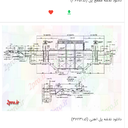
دانلود نقشه مقطع پل (کد36451)
دانلود نقشه پل اهنی (کد36231)