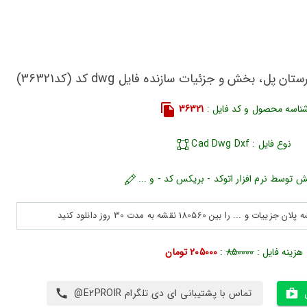
ل، بخش و جزئیات سازنده فایل dwg کد (کد36321)
ناسه محصول و کد فایل :
36321
نوع فایل : Cad Dwg Dxf
ش توسط نرم افزار اتوکد - بریکس کد - و ...
هزینه فایل :
850000
:
205000 تومان
تماس با پشتیبانی ای دی تلگرام E2PROIR@