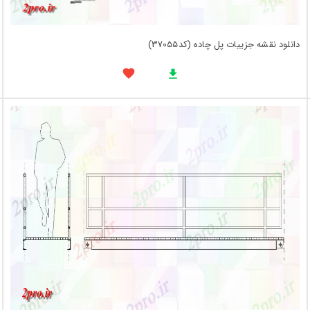
دانلود نقشه جزییات پل چاده (کد37055)