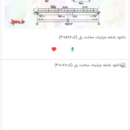
دانلود نقشه جزئیات ساخت پل (کد38597)