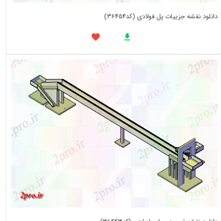
دانلود نقشه جزییات پل فولادی (کد36454)