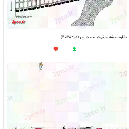
دانلود نقشه جزئیات ساخت پل (کد38252)