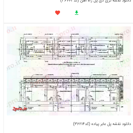
دانلود نقشه تری دی پل راه اهن (کد36443)
دانلود نقشه پل عابر پیاده (کد36214)