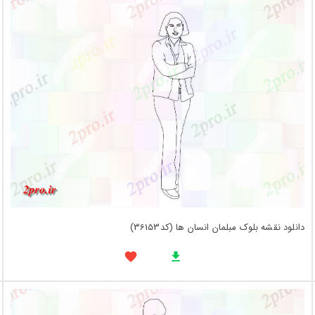
دانلود نقشه بلوک مبلمان انسان ها (کد36153)