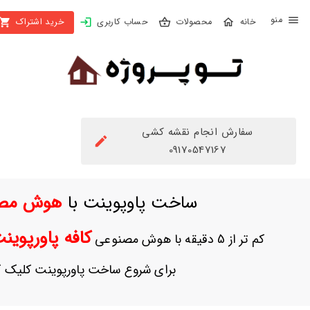
X
محصولات
حساب کاربری
خرید اشتراک
بستن
منو
محصولات
تهیه
اشتراک
سفارش انجام نقشه کشی
راهنما
09170547167
دانلود
ساخت پاوپوینت با
هوش مص
خرید
ها
کافه پاورپوی
کم تر از 5 دقیقه با هوش مصنوعی
حساب
برای شروع ساخت پاورپوینت کلیک ک
کاربری