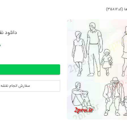
35812)
دانلود نقش
ش
سفارش انجام نقشه کشی 