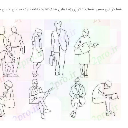
ورود
به
شما در این مسیر هستید : تو پروژه / فایل ها / دانلود نقشه بلوک مبلمان انسان ها (کد
حساب
کاربری
ثبت
نام
بازیابی
رمز
عبور
علاقه
مندی
ها