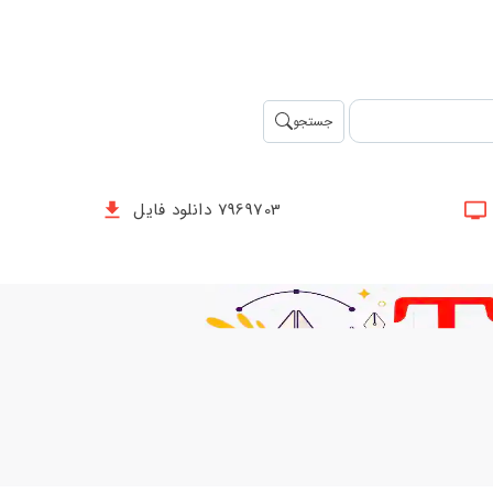
جستجو
7969703 دانلود فایل