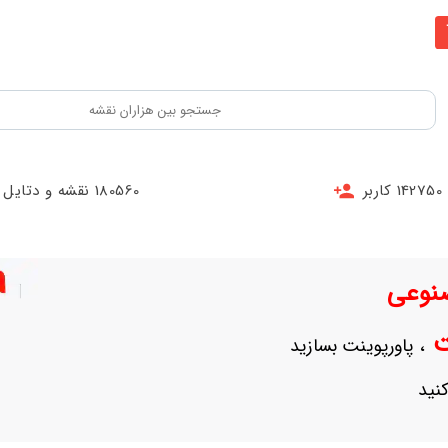
142750 کاربر
180560 نقشه و دتایل
نوعی
نت
، پاورپوینت بسازید
نید