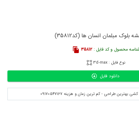
ه بلوک مبلمان انسان ها (کد35812)
ناسه محصول و کد فایل :
35812
نوع فایل : 3d-max
دانلود فایل
بهترین طراحی - کم ترین زمان و هزینه 09170547167