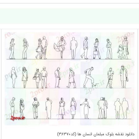
دانلود نقشه بلوک مبلمان انسان ها (کد36370)