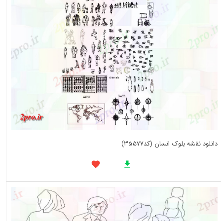
دانلود نقشه بلوک انسان (کد35577)