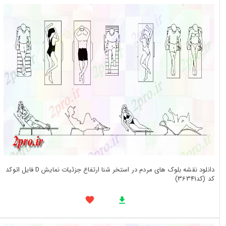
دانلود نقشه بلوک های مردم در استخر شنا ارتفاع جزئیات نمایش D فایل اتوکد
کد (کد36341)