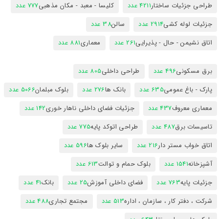
طراحی جزئیات ساختار
4211 عدد
کلیسا - معبد - مکان مذهبی
777 عدد
جزئیات لوله کشی
2914 عدد
سالن
38 عدد
اتاق نشیمن - حال - پذیرایی
261 عدد
معماری
881 عدد
برق مسکونی
496 عدد
طراحی داخلی
805 عدد
پارک - باغ عمومی
635 عدد
بانک ها
276 عدد
بلوک مبلمان
5066 عدد
معماری معروف
437 عدد
جزئیات فضای داخلی ناهار خوری
142 عدد
تاسیسات برق
487 عدد
طراحی اتوکد پایه
775 عدد
اتاق خواب مستر دار
216 عدد
سایر بلوک ها
596 عدد
آشپزخانه
1541 عدد
بلوک حمام و توالت
613 عدد
جزئیات پایه
763 عدد
فضای داخلی آموزش
25 عدد
بانک
41 عدد
شرکت ، دفتر کار ، سازمان ، اداره
513 عدد
مجتمع تجاری
488 عدد