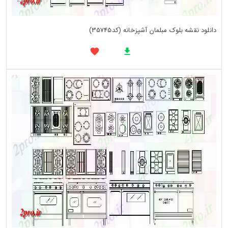
دانلود نقشه بلوک مبلمان آشپزخانه (کد35745)