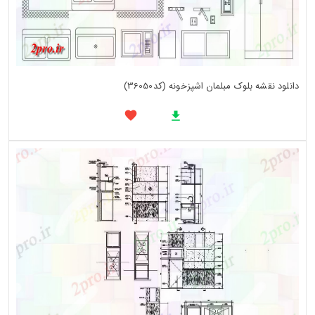
دانلود نقشه بلوک مبلمان اشپزخونه (کد36050)