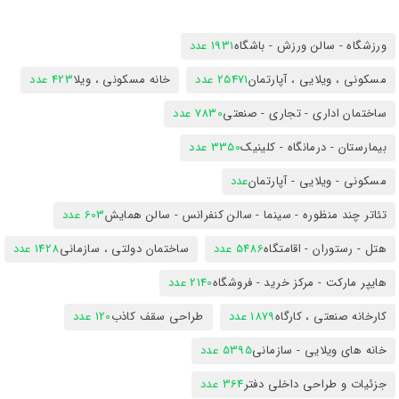
ورزشگاه - سالن ورزش - باشگاه
1931 عدد
مسکونی ، ویلایی ، آپارتمان
25471 عدد
خانه مسکونی ، ویلا
423 عدد
ساختمان اداری - تجاری - صنعتی
7830 عدد
بیمارستان - درمانگاه - کلینیک
3350 عدد
مسکونی - ویلایی - آپارتمان
عدد
تئاتر چند منظوره - سینما - سالن کنفرانس - سالن همایش
603 عدد
هتل - رستوران - اقامتگاه
5486 عدد
ساختمان دولتی ، سازمانی
1428 عدد
هایپر مارکت - مرکز خرید - فروشگاه
2140 عدد
کارخانه صنعتی ، کارگاه
1879 عدد
طراحی سقف کاذب
120 عدد
خانه های ویلایی - سازمانی
5395 عدد
جزئیات و طراحی داخلی دفتر
364 عدد