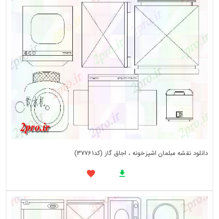
دانلود نقشه مبلمان اشپزخونه ، اجاق گاز (کد37761)