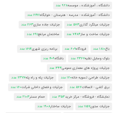
دانشگاه ، آموزشکده ، موسسه
928 عدد
دانشگاه - آموزشکده - مدرسه - هنرستان - خوابگاه
2471 عدد
جزئیات میلگرد گذاری
573 عدد
جزئیات جاده سازی
263 عدد
جزئیات ساخت و ساز
7484 عدد
ساختمان مرتفع
691 عدد
باغ
1810 عدد
فرودگاه
609 عدد
برنامه ریزی شهری
1614 عدد
بلوک وسایل نقلیه
2367 عدد
باشگاه
409 عدد
جزئیات پروژه های معماری عمومی
344 عدد
جزئیات طراحی تسویه خانه
120 عدد
جزئیات پله و راه پله
2377 عدد
برق کشی - اتصالات
566 عدد
جزئیات و فضای داخلی شرکت
160 عدد
نمایشگاه - فروشگاه - مرکز خرید
353 عدد
حمام مستر
2103 عدد
جزئیات ستون
1157 عدد
جزئیات ساختار
1908 عدد