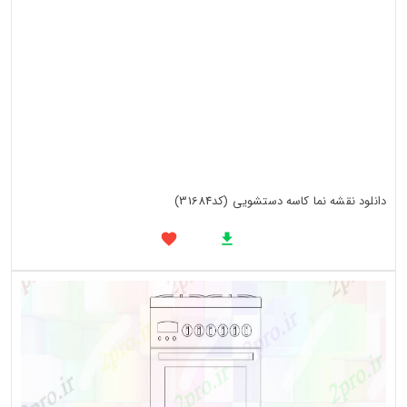
دانلود نقشه نما کاسه دستشویی (کد31684)