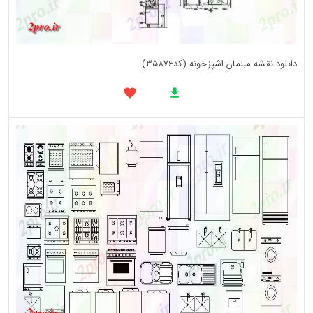
دانلود نقشه مبلمان اشپزخونه (کد35876)