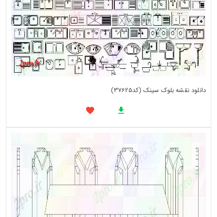
دانلود نقشه بلوک سینک (کد37625)