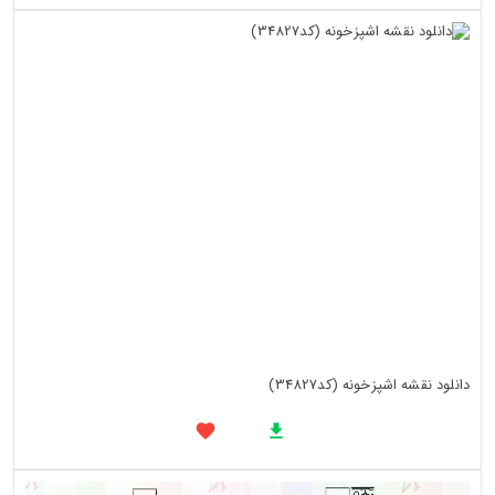
دانلود نقشه اشپزخونه (کد34827)