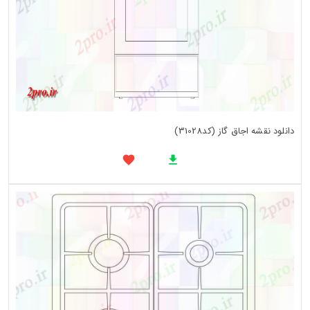
دانلود نقشه اجاق گاز (کد31028)