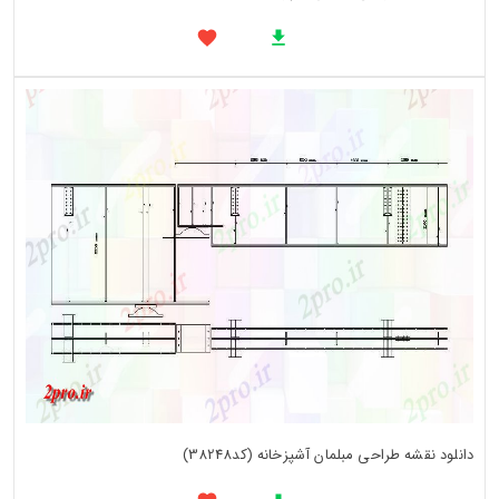
دانلود نقشه طراحی مبلمان آشپزخانه (کد38248)