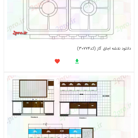
دانلود نقشه اجاق گاز (کد30774)