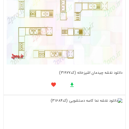
دانلود نقشه چیدمان اشپزخانه (کد31977)