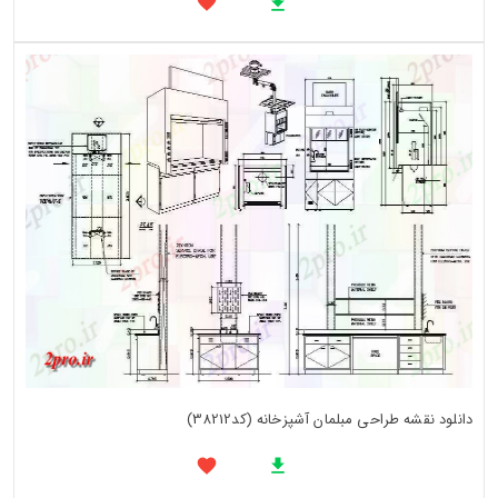
دانلود نقشه طراحی مبلمان آشپزخانه (کد38212)