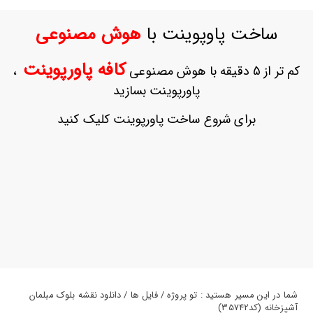
ورود
به
ساخت پاوپوینت با
هوش مصنوعی
حساب
کاربری
کافه پاورپوینت
کم تر از 5 دقیقه با هوش مصنوعی
،
ثبت
پاورپوینت بسازید
نام
بازیابی
برای شروع ساخت پاورپوینت کلیک کنید
رمز
عبور
علاقه
مندی
ها
شما در این مسیر هستید : تو پروژه / فایل ها / دانلود نقشه بلوک مبلمان
آشپزخانه (کد35742)