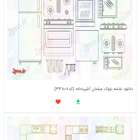
دانلود نقشه بلوک مبلمان آشپزخانه (کد33808)