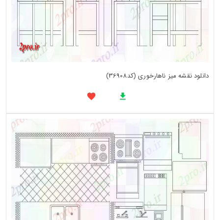
دانلود نقشه میز ناهارخوری (کد36908)