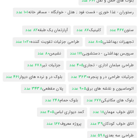
بلوک های حمل و نقل
643 عدد
رستوران - غذا خوری - فست فود ; هتل - خوابگاه - مسافر خانه
101 عدد
ستون
467 عدد
کلینیک
87 عدد
آپارتمان یک طبقه
82 عدد
تجهیزات بهداشتی
805 عدد
طراحی جزئیات تقویت کننده
1020 عدد
سرویس بهداشتی - دستشویی
171 عدد
نشیمن
80 عدد
طراحی مبلمان اداری - تجاری
405 عدد
جزئیات تیر
678 عدد
جزئیات طراحی در و پنجره
3630 عدد
بلوک در و نرده های دیوار
461 عدد
اتوماسیون و نقشه های برق
905 عدد
پلان مقطعی
3438 عدد
بلوک های مکانیکی
677 عدد
بلوک حمام
248 عدد
اتاق خواب مهمان
18 عدد
کمد دیواری لباس
405 عدد
اتاق خواب کودکان
39 عدد
پروژه معروف
167 عدد
طراحی سه بعدی
598 عدد