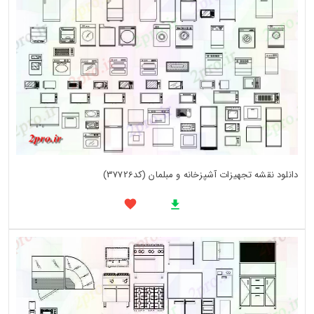
دانلود نقشه تجهیزات آشپزخانه و مبلمان (کد37726)