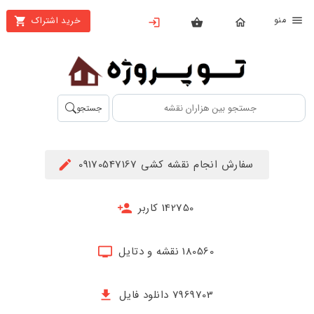
نو
خرید اشتراک
X
بستن
منو
محصولات
تهیه
جستجو
اشتراک
راهنما
سفارش انجام نقشه کشی 09170547167
دانلود
خرید
142750 کاربر
ها
180560 نقشه و دتایل
حساب
کاربری
7969703 دانلود فایل