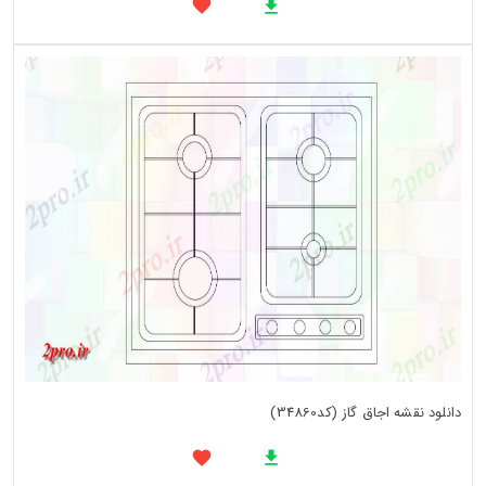
دانلود نقشه اجاق گاز (کد34860)