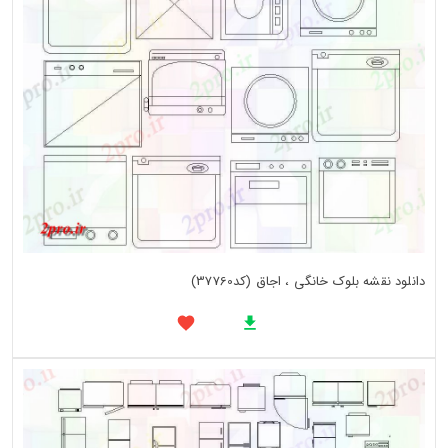
دانلود نقشه بلوک خانگی ، اجاق (کد37760)