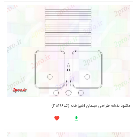
دانلود نقشه طراحی مبلمان آشپزخانه (کد38196)