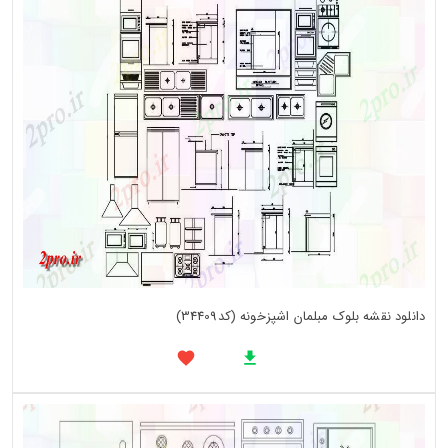
دانلود نقشه بلوک مبلمان اشپزخونه (کد34409)