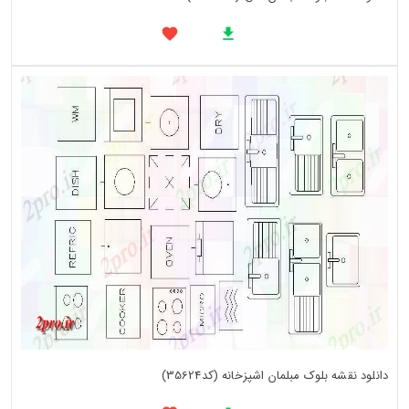
دانلود نقشه بلوک مبلمان اشپزخانه (کد35624)