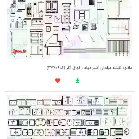
دانلود نقشه مبلمان اشپزخونه ، اجاق گاز (کد37709)