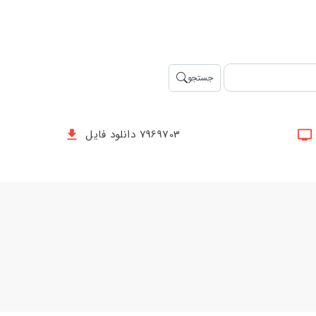
جستجو
7969703 دانلود فایل