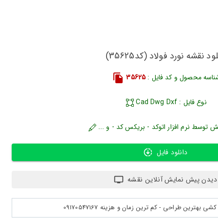
ود نقشه نورد فولاد (کد35625)
ناسه محصول و کد فایل :
35625
نوع فایل : Cad Dwg Dxf
ش توسط نرم افزار اتوکد - بریکس کد - و ...
دانلود فایل
دیدن پیش نمایش آنلاین نقشه
بهترین طراحی - کم ترین زمان و هزینه 09170547167