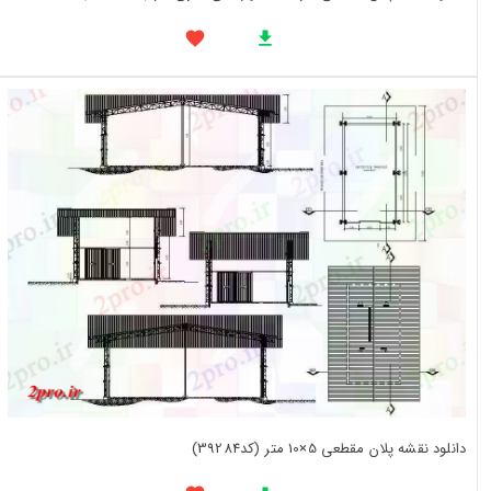
دانلود نقشه پلان مقطعی 5×10 متر (کد39284)