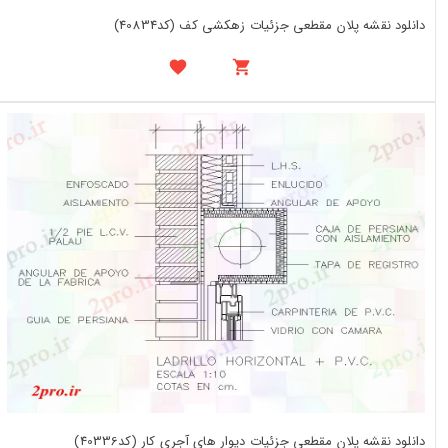
دانلود نقشه پلان مقطعی جزئیات زهکشی کف (کد40834)
دانلود نقشه پلان مقطعی جزئیات دیوار های آجری کار (کد40336)