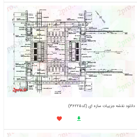
دانلود نقشه جزییات سازه ای (کد36225)