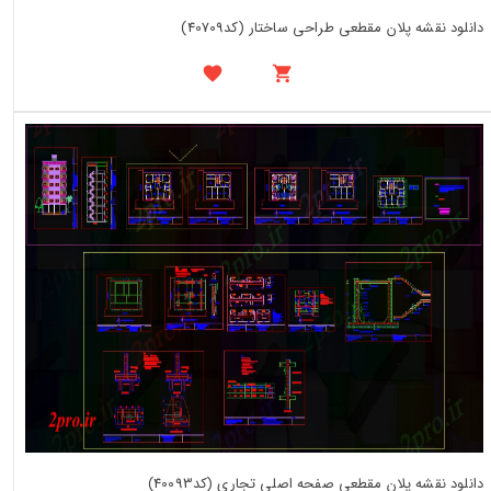
دانلود نقشه پلان مقطعی طراحی ساختار (کد40709)
دانلود نقشه پلان مقطعی صفحه اصلی تجاری (کد40093)