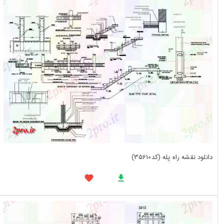
دانلود نقشه راه پله (کد35610)