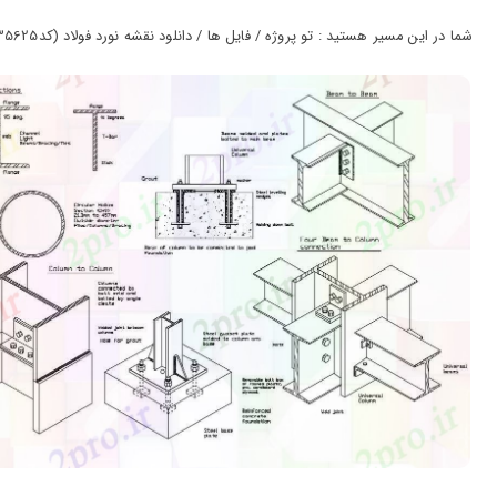
ورود
به
شما در این مسیر هستید : تو پروژه / فایل ها / دانلود نقشه نورد فولاد (کد35625)
حساب
کاربری
ثبت
نام
بازیابی
رمز
عبور
علاقه
مندی
ها