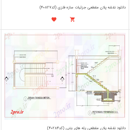
دانلود نقشه پلان مقطعی جزئیات سازه فلزی (کد40827)
دانلود نقشه پلان مقطعی پله های بتنی (کد40284)