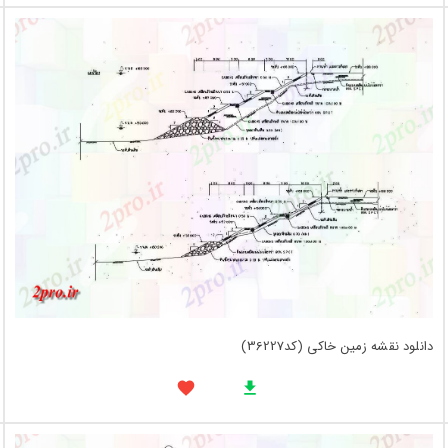
دانلود نقشه زمین خاکی (کد36227)