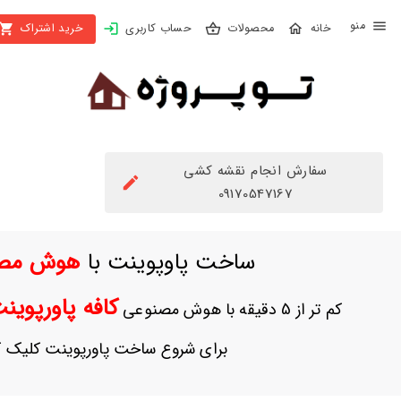
X
محصولات
حساب کاربری
خرید اشتراک
بستن
منو
محصولات
تهیه
اشتراک
سفارش انجام نقشه کشی
راهنما
09170547167
دانلود
ساخت پاوپوینت با
هوش مص
خرید
ها
کافه پاورپوی
کم تر از 5 دقیقه با هوش مصنوعی
حساب
برای شروع ساخت پاورپوینت کلیک ک
کاربری