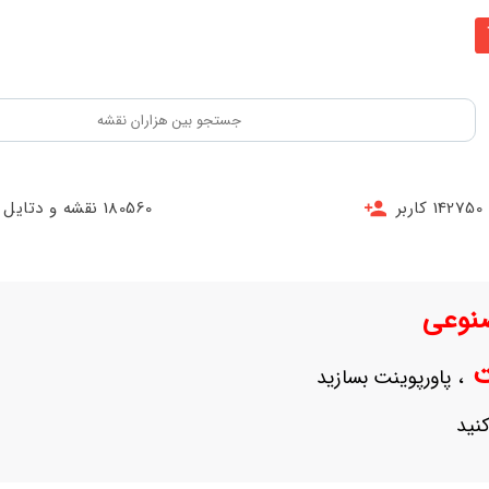
142750 کاربر
180560 نقشه و دتایل
نوعی
نت
، پاورپوینت بسازید
نید