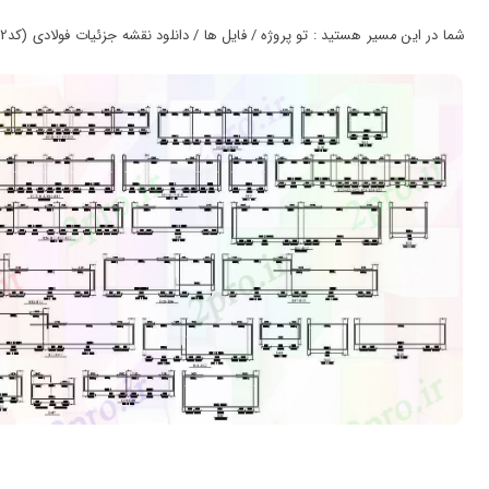
ورود
به
شما در این مسیر هستید : تو پروژه / فایل ها / دانلود نقشه جزئیات فولادی (کد35462)
حساب
کاربری
ثبت
نام
بازیابی
رمز
عبور
علاقه
مندی
ها