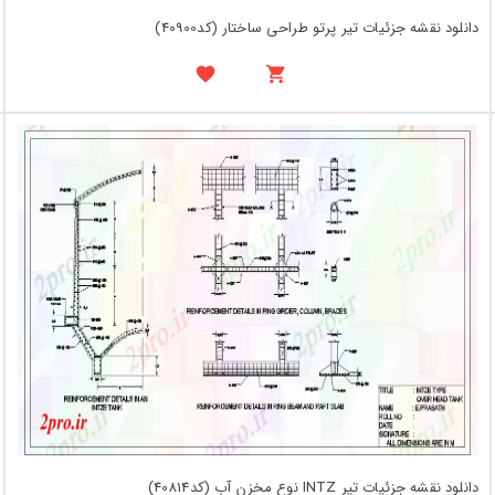
دانلود نقشه جزئیات تیر پرتو طراحی ساختار (کد40900)
دانلود نقشه جزئیات تیر INTZ نوع مخزن آب (کد40814)