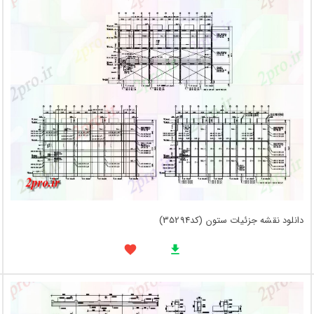
دانلود نقشه جزئیات ستون (کد35294)