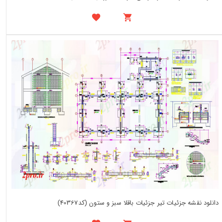
دانلود نقشه جزئیات تیر جزئیات باقلا سبز و ستون (کد40367)