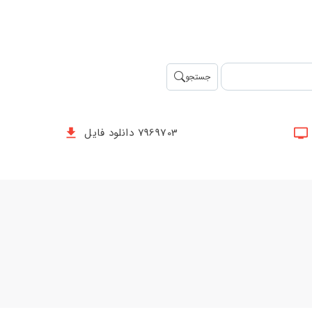
جستجو
7969703 دانلود فایل