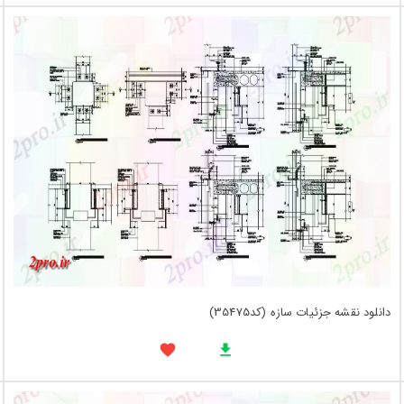
دانلود نقشه جزئیات سازه (کد35475)