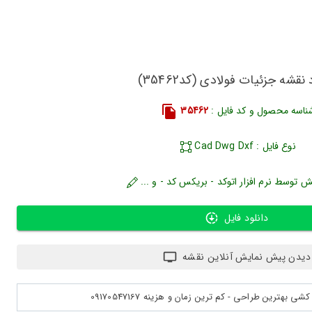
 نقشه جزئیات فولادی (کد35462)
ناسه محصول و کد فایل :
35462
نوع فایل : Cad Dwg Dxf
ش توسط نرم افزار اتوکد - بریکس کد - و ...
دانلود فایل
دیدن پیش نمایش آنلاین نقشه
بهترین طراحی - کم ترین زمان و هزینه 09170547167