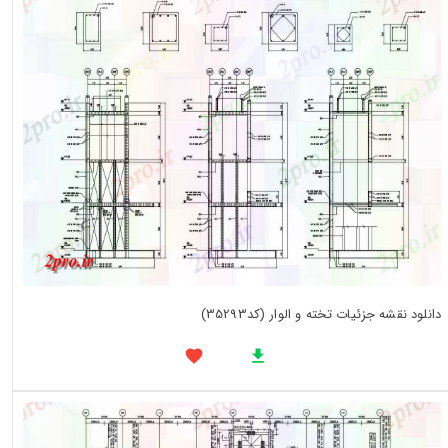
دانلود نقشه جزئیات تخته و الوار (کد35293)