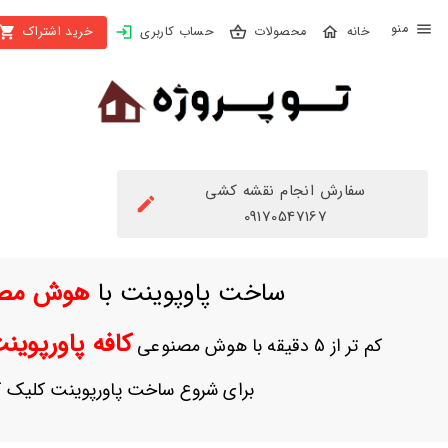
X
محصولات
حساب کاربری
خرید اشتراک
بستن
منو
محصولات
تهیه
اشتراک
سفارش انجام نقشه کشی
راهنما
09170547167
دانلود
ساخت پاوپوینت با
هوش مص
خرید
ها
کافه پاورپوی
کم تر از 5 دقیقه با هوش مصنوعی
حساب
برای شروع ساخت پاورپوینت کلیک ک
کاربری