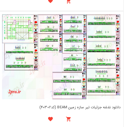
دانلود نقشه جزئیات تیر سازه زمین BEAM (کد40302)