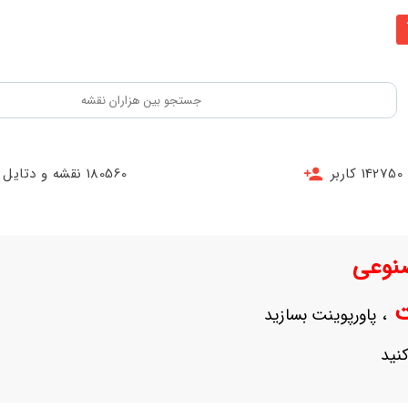
142750 کاربر
180560 نقشه و دتایل
نوعی
نت
، پاورپوینت بسازید
نید