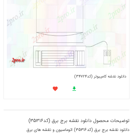
دانلود نقشه کامپیوتر (کد34724)
توضیحات محصول دانلود نقشه برج برق (کد35316)
دانلود نقشه برج برق (کد35316) اتوماسیون و نقشه های برق