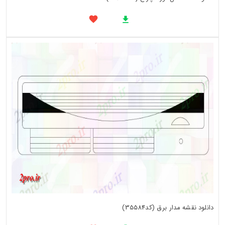
دانلود نقشه مدار برق (کد35584)