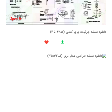
دانلود نقشه جزئیات برق کشی (کد35197)