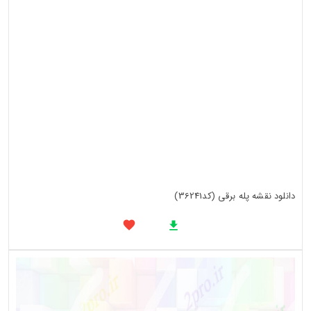
دانلود نقشه پله برقی (کد36241)