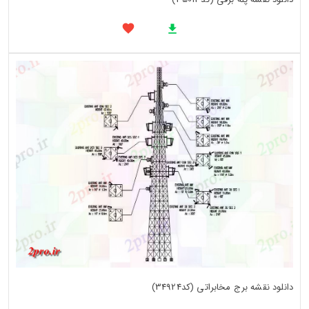
دانلود نقشه برج مخابراتی (کد34924)