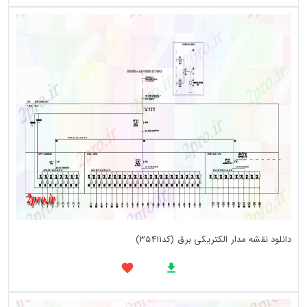
دانلود نقشه مدار الکتریکی برق (کد35411)