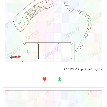
دانلود نقشه تلفن (کد34727)