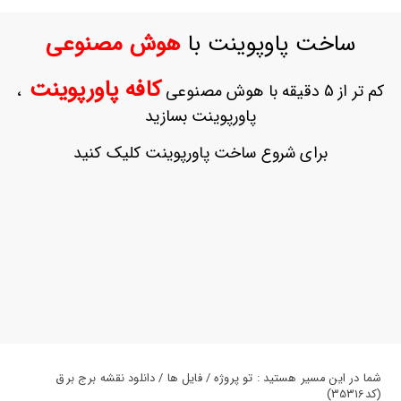
ورود
به
ساخت پاوپوینت با
هوش مصنوعی
حساب
کاربری
کافه پاورپوینت
کم تر از 5 دقیقه با هوش مصنوعی
،
ثبت
پاورپوینت بسازید
نام
بازیابی
برای شروع ساخت پاورپوینت کلیک کنید
رمز
عبور
علاقه
مندی
ها
شما در این مسیر هستید : تو پروژه / فایل ها / دانلود نقشه برج برق
(کد35316)