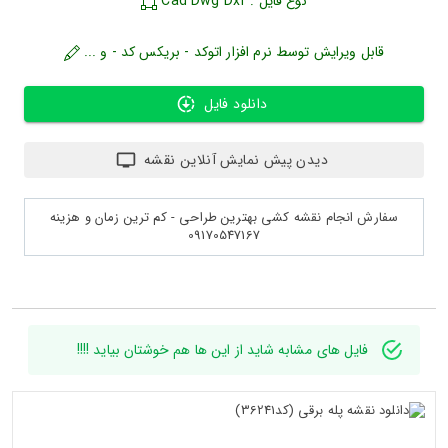
نوع فایل : Cad Dwg Dxf
قابل ویرایش توسط نرم افزار اتوکد - بریکس کد - و ...
دانلود فایل
دیدن پیش نمایش آنلاین نقشه
سفارش انجام نقشه کشی بهترین طراحی - کم ترین زمان و هزینه
09170547167
فایل های مشابه شاید از این ها هم خوشتان بیاید !!!!