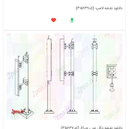
دانلود نقشه لامپ (کد35639)
دانلود نقشه دکل نور ، چراغ (کد35637)