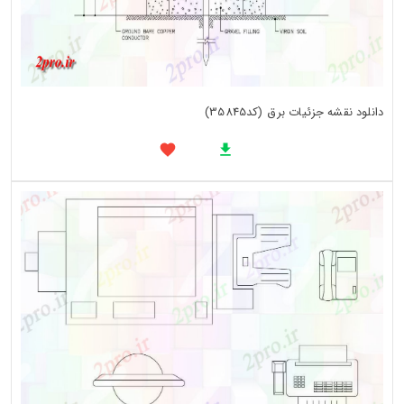
دانلود نقشه جزئیات برق (کد35845)