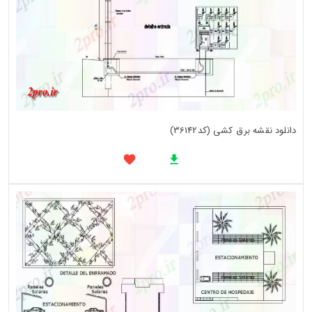
دانلود نقشه برق کشی (کد36142)