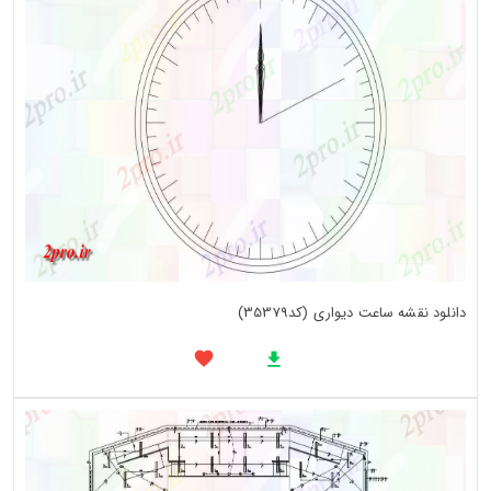
دانلود نقشه ساعت دیواری (کد35379)