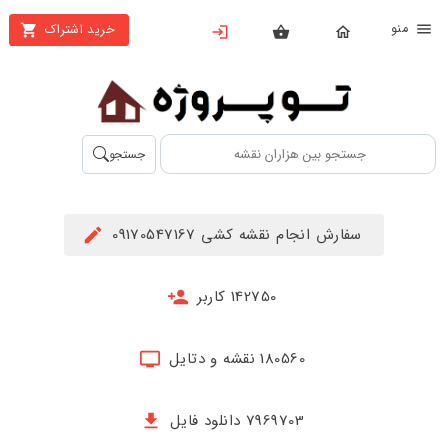
نو
خرید اشتراک
X
بستن
منو
محصولات
تهیه
جستجو
اشتراک
راهنما
سفارش انجام نقشه کشی 09170547167
دانلود
خرید
142750 کاربر
ها
180560 نقشه و دتایل
حساب
کاربری
7969703 دانلود فایل