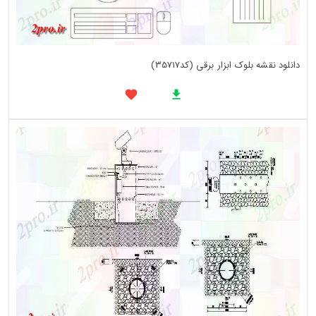
دانلود نقشه بلوک ابزار برقی (کد35717)