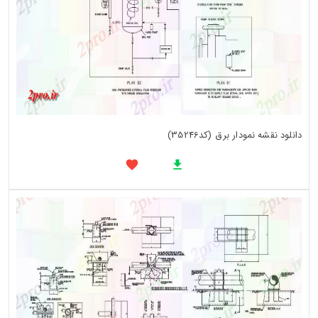
دانلود نقشه نمودار برق (کد35246)