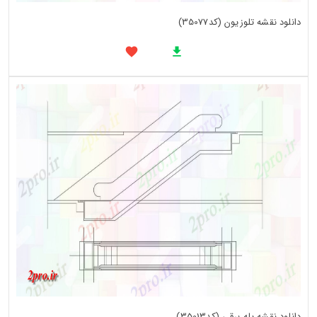
دانلود نقشه تلوزیون (کد35077)
دانلود نقشه پله برقی (کد35013)