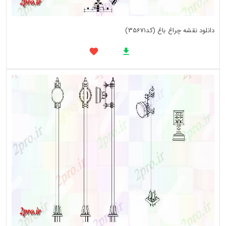
دانلود نقشه چراغ باغ (کد35671)