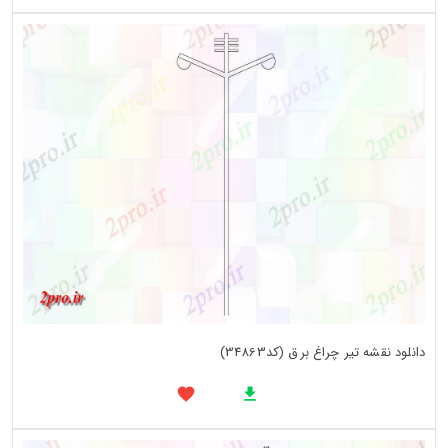
دانلود نقشه تیر چراغ برق (کد34863)