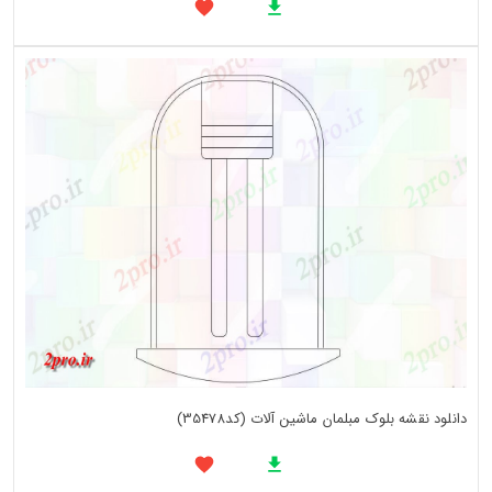
دانلود نقشه بلوک مبلمان ماشین آلات (کد35478)