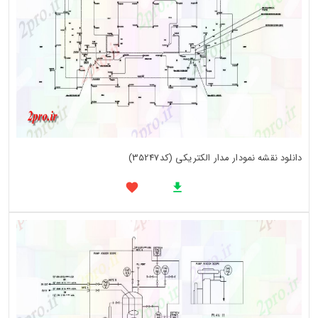
دانلود نقشه نمودار مدار الکتریکی (کد35247)