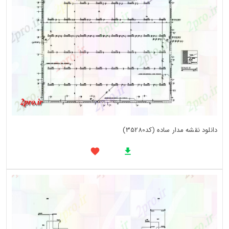
دانلود نقشه مدار ساده (کد35280)