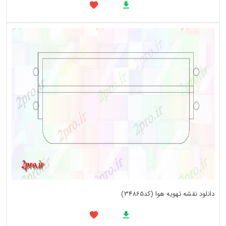
دانلود نقشه تهویه هوا (کد34865)