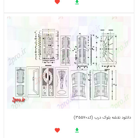
دانلود نقشه بلوک درب (کد35570)