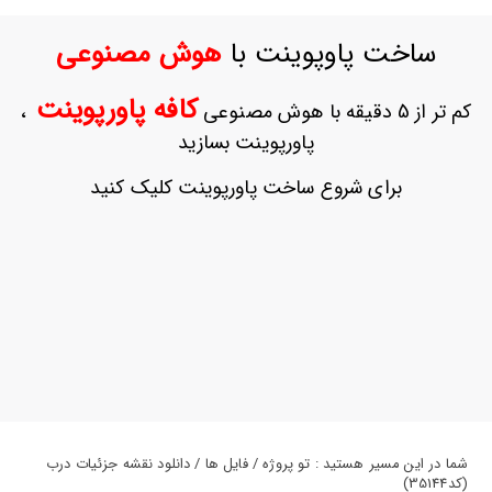
ورود
به
ساخت پاوپوینت با
هوش مصنوعی
حساب
کاربری
کافه پاورپوینت
کم تر از 5 دقیقه با هوش مصنوعی
،
ثبت
پاورپوینت بسازید
نام
بازیابی
برای شروع ساخت پاورپوینت کلیک کنید
رمز
عبور
علاقه
مندی
ها
شما در این مسیر هستید : تو پروژه / فایل ها / دانلود نقشه جزئیات درب
(کد35144)