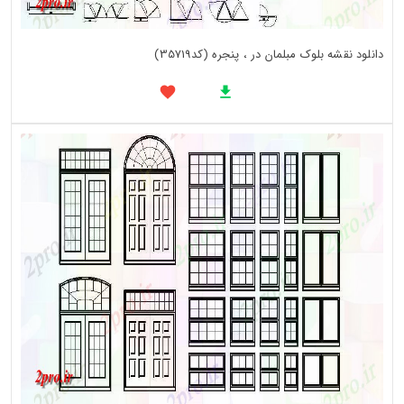
دانلود نقشه بلوک مبلمان در ، پنجره (کد35719)