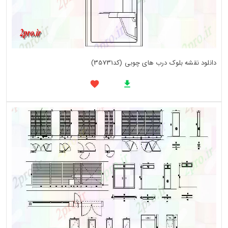
دانلود نقشه بلوک درب های چوبی (کد35731)