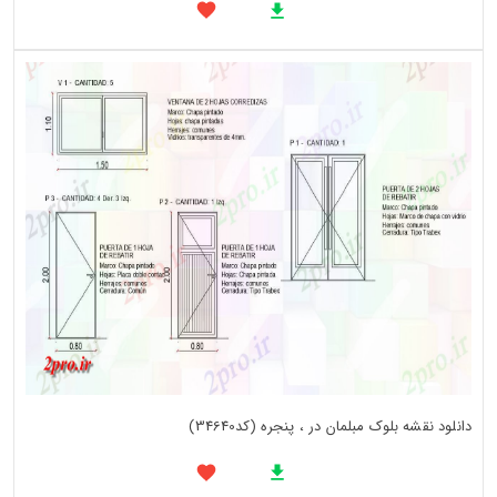
دانلود نقشه بلوک مبلمان در ، پنجره (کد34640)