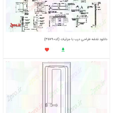
دانلود نقشه طراحی درب با جزئیات (کد35790)