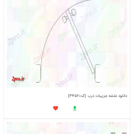
دانلود نقشه جزییات درب (کد34520)