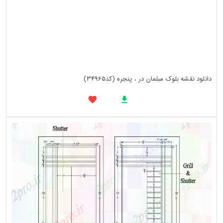
دانلود نقشه بلوک مبلمان در ، پنجره (کد34965)