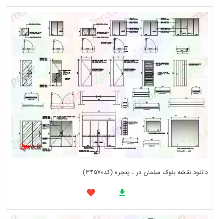
دانلود نقشه بلوک مبلمان در ، پنجره (کد34570)