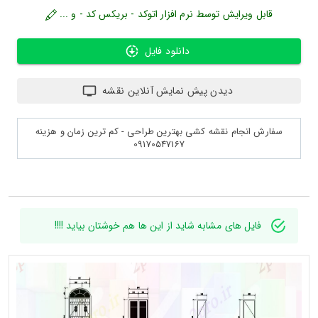
قابل ویرایش توسط نرم افزار اتوکد - بریکس کد - و ...
دانلود فایل
دیدن پیش نمایش آنلاین نقشه
سفارش انجام نقشه کشی بهترین طراحی - کم ترین زمان و هزینه
09170547167
فایل های مشابه شاید از این ها هم خوشتان بیاید !!!!