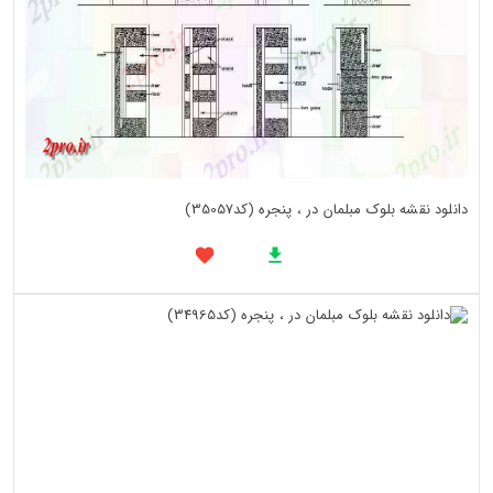
دانلود نقشه بلوک مبلمان در ، پنجره (کد35057)