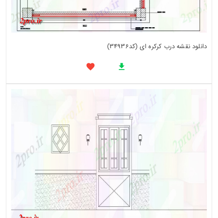
دانلود نقشه درب کرکره ای (کد34936)