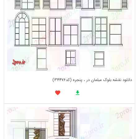
دانلود نقشه بلوک مبلمان در ، پنجره (کد34476)