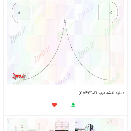
دانلود نقشه درب (کد35493)