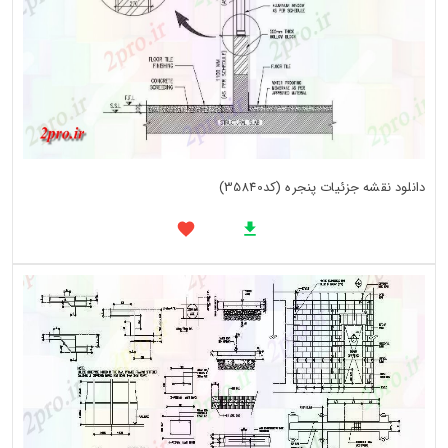
دانلود نقشه جزئیات پنجره (کد35840)