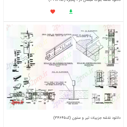
دانلود نقشه جزییات تیر و ستون (کد34645)