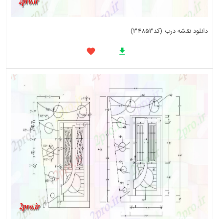
دانلود نقشه درب (کد34853)