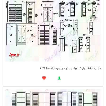
دانلود نقشه بلوک مبلمان در ، پنجره (کد34500)