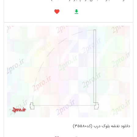
دانلود نقشه بلوک درب (کد35580)