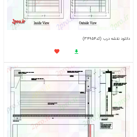
دانلود نقشه درب (کد34954)