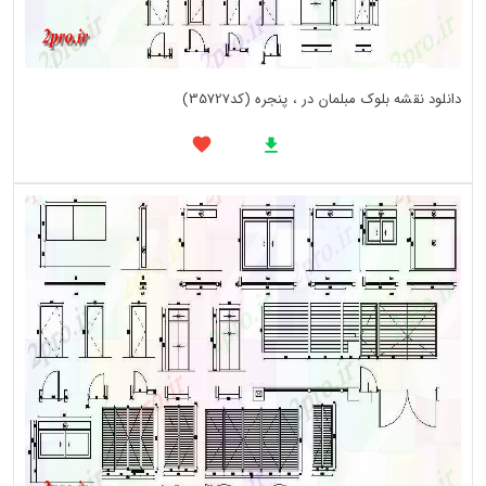
دانلود نقشه بلوک مبلمان در ، پنجره (کد35727)