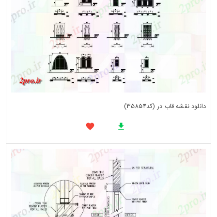
دانلود نقشه قاب در (کد35854)