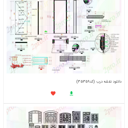
دانلود نقشه درب (کد35359)