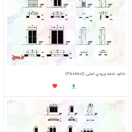
دانلود نقشه ورودی اصلی (کد35855)