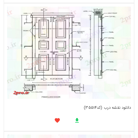
دانلود نقشه درب (کد35514)