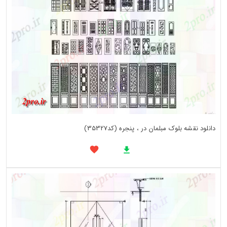
دانلود نقشه بلوک مبلمان در ، پنجره (کد35327)