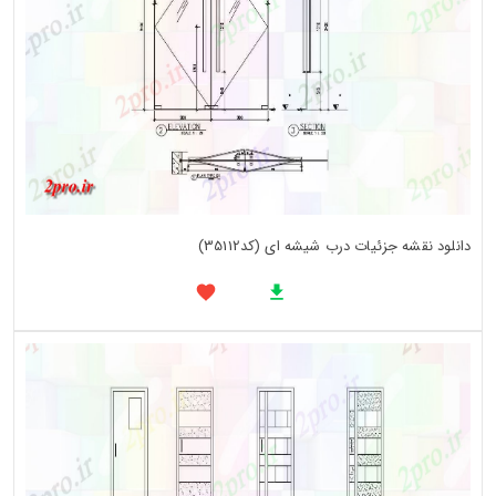
دانلود نقشه جزئیات درب شیشه ای (کد35112)