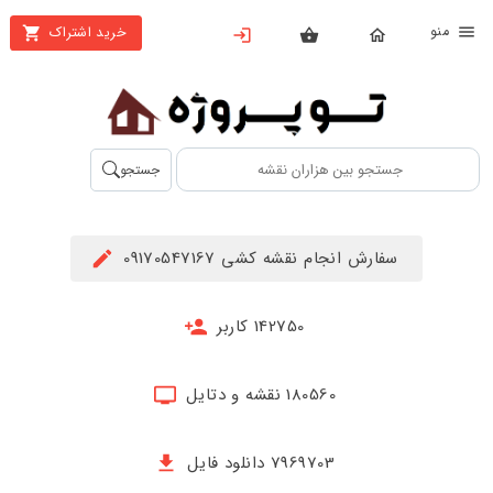
نو
خرید اشتراک
X
بستن
منو
محصولات
تهیه
جستجو
اشتراک
راهنما
سفارش انجام نقشه کشی 09170547167
دانلود
خرید
142750 کاربر
ها
180560 نقشه و دتایل
حساب
کاربری
7969703 دانلود فایل