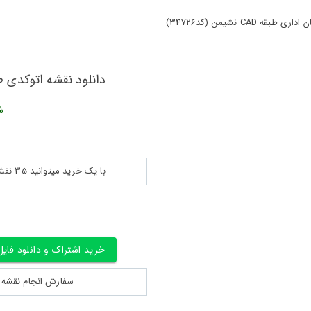
 نشیمن (کد34726)
دانلود نقشه اتوکدی طرح ساختم
ش
با یک خرید میتوانید 35 نقشه پلان جزییات و ... را بین 180560 نقشه به مدت 30 روز دانلود کنید
خرید اشتراک و دانلود فایل
سفارش انجام نقشه کشی 