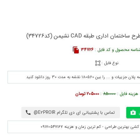
ان اداری طبقه CAD نشیمن (کد34726)
ناسه محصول و کد فایل :
34726
نوع فایل :
هزینه فایل :
850000
:
205000 تومان
تماس با پشتیبانی ای دی تلگرام E2PROIR@
بهترین طراحی - کم ترین زمان و هزینه 09170547167