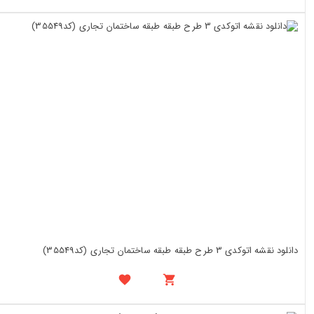
دانلود نقشه اتوکدی 3 طرح طبقه طبقه ساختمان تجاری (کد35549)