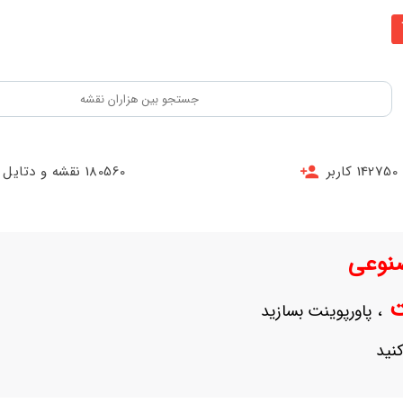
142750 کاربر
180560 نقشه و دتایل
نوعی
نت
، پاورپوینت بسازید
نید