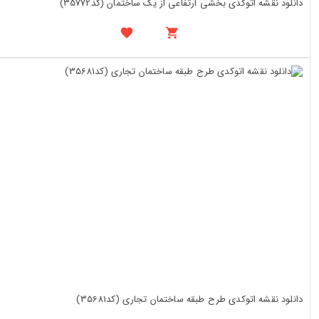
دانلود نقشه اتوکدی بخشی ارتفاعی از یک ساختمان (کد35772)
دانلود نقشه اتوکدی طرح طبقه ساختمان تجاری (کد35681)