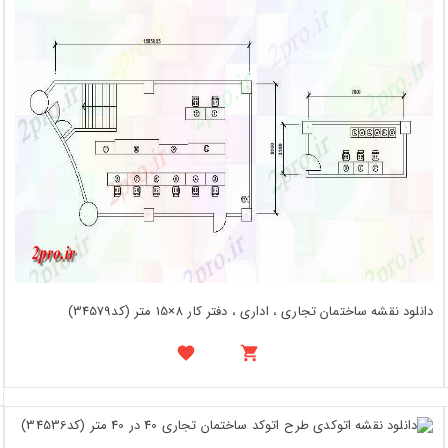
دانلود نقشه ساختمان تجاری ، اداری ، دفتر کار 8×15 متر (کد34579)