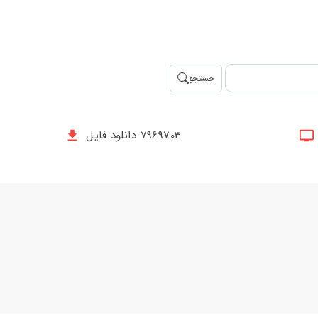
جستجو
7969703 دانلود فایل