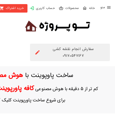
X
محصولات
حساب کاربری
خرید اشتراک
بستن
منو
محصولات
تهیه
اشتراک
سفارش انجام نقشه کشی
راهنما
09170547167
دانلود
ساخت پاوپوینت با
هوش مص
خرید
ها
کافه پاورپوی
کم تر از 5 دقیقه با هوش مصنوعی
حساب
برای شروع ساخت پاورپوینت کلیک ک
کاربری