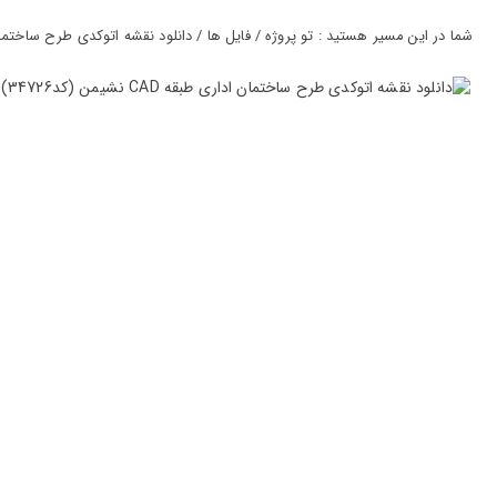
ورود
به
شما در این مسیر هستید : تو پروژه / فایل ها / دانلود نقشه اتوکدی طرح ساختمان اداری طبقه CAD
حساب
کاربری
ثبت
نام
بازیابی
رمز
عبور
علاقه
مندی
ها