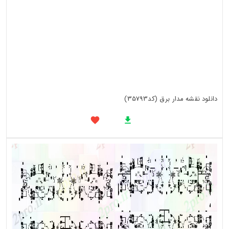
دانلود نقشه مدار برق (کد35793)