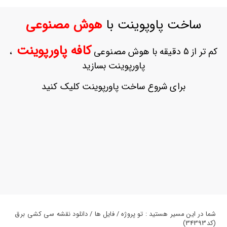
ورود
به
ساخت پاوپوینت با
هوش مصنوعی
حساب
کاربری
کافه پاورپوینت
کم تر از 5 دقیقه با هوش مصنوعی
،
ثبت
پاورپوینت بسازید
نام
بازیابی
برای شروع ساخت پاورپوینت کلیک کنید
رمز
عبور
علاقه
مندی
ها
شما در این مسیر هستید : تو پروژه / فایل ها / دانلود نقشه سی کشی برق
(کد34393)