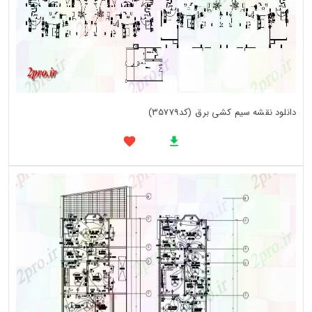
دانلود نقشه سیم کشی برق (کد35779)