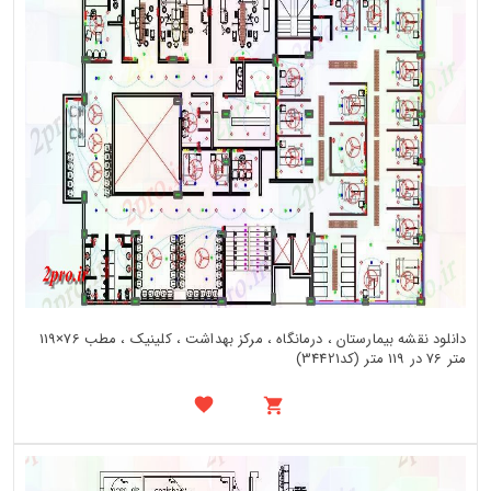
دانلود نقشه بیمارستان ، درمانگاه ، مرکز بهداشت ، کلینیک ، مطب 76×119
متر 76 در 119 متر (کد34421)