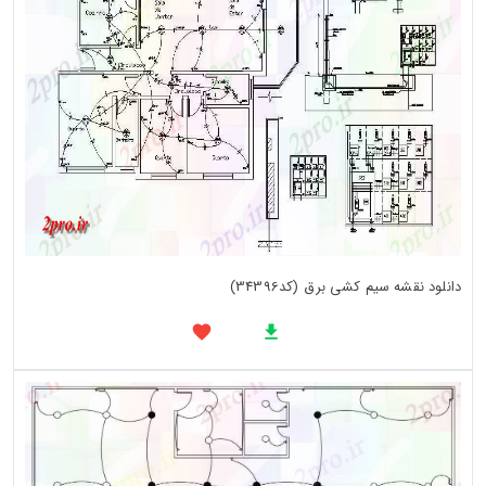
دانلود نقشه سیم کشی برق (کد34396)