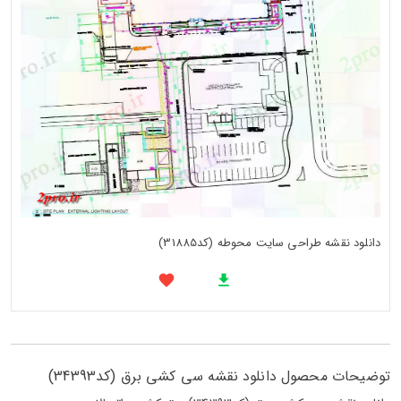
دانلود نقشه طراحی سایت محوطه (کد31885)
توضیحات محصول دانلود نقشه سی کشی برق (کد34393)