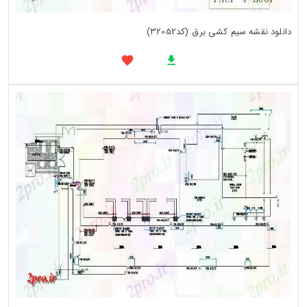
دانلود نقشه سیم کشی برق (کد32052)