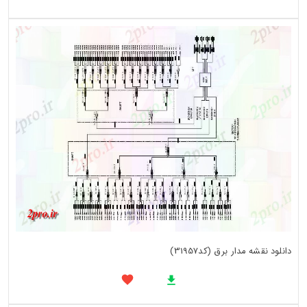
دانلود نقشه مدار برق (کد31957)