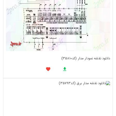
دانلود نقشه نمودار مدار (کد35810)