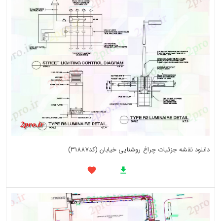
دانلود نقشه جزئیات چراغ روشنایی خیابان (کد31887)