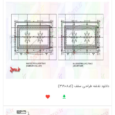
دانلود نقشه طراحی سقف (کد31908)