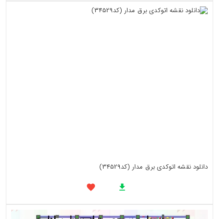
دانلود نقشه اتوکدی برق مدار (کد34529)