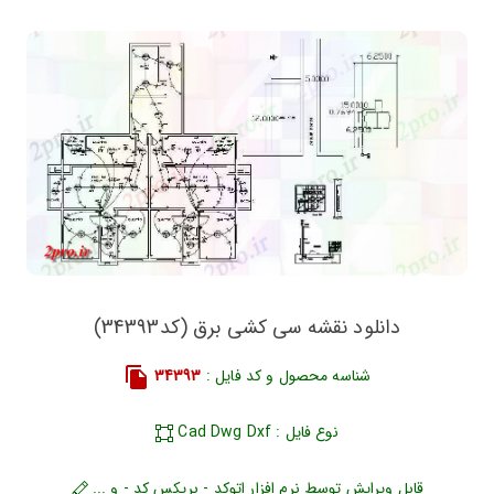
دانلود نقشه سی کشی برق (کد34393)
شناسه محصول و کد فایل :
34393
نوع فایل : Cad Dwg Dxf
قابل ویرایش توسط نرم افزار اتوکد - بریکس کد - و ...