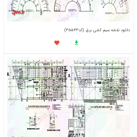
دانلود نقشه سیم کشی برق (کد35543)