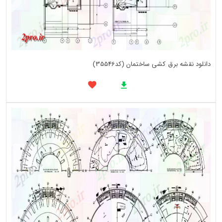
دانلود نقشه برق کشی ساختمان (کد35546)