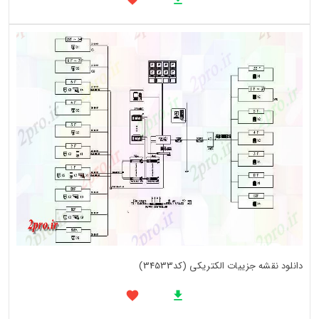
دانلود نقشه جزییات الکتریکی (کد34533)