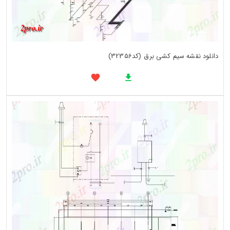
دانلود نقشه سیم کشی برق (کد32356)