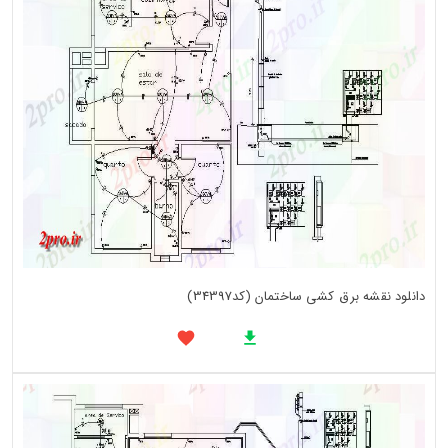
دانلود نقشه برق کشی ساختمان (کد34397)