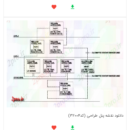
دانلود نقشه پنل طراحی (کد32004)