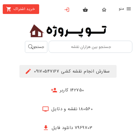
نو
خرید اشتراک
X
بستن
منو
محصولات
تهیه
جستجو
اشتراک
راهنما
سفارش انجام نقشه کشی 09170547167
دانلود
خرید
142750 کاربر
ها
180560 نقشه و دتایل
حساب
کاربری
7969703 دانلود فایل