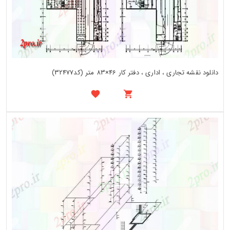
دانلود نقشه تجاری ، اداری ، دفتر کار 46×83 متر (کد32477)