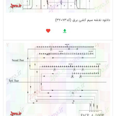
دانلود نقشه سیم کشی برق (کد32073)