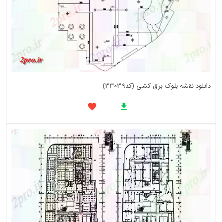
دانلود نقشه بلوک برق کشی (کد33039)