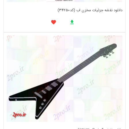
دانلود نقشه جزئیات مخزن اب (کد34250)