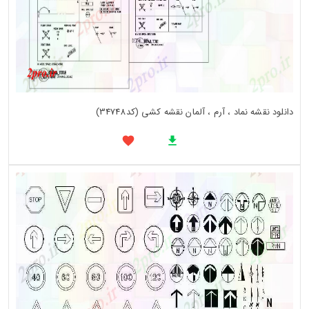
دانلود نقشه نماد ، آرم ، آلمان نقشه کشی (کد34748)