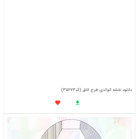
دانلود نقشه اتوکدی طرح اتاق (کد35273)