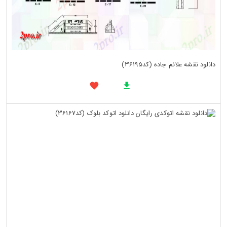
دانلود نقشه علائم جاده (کد36195)