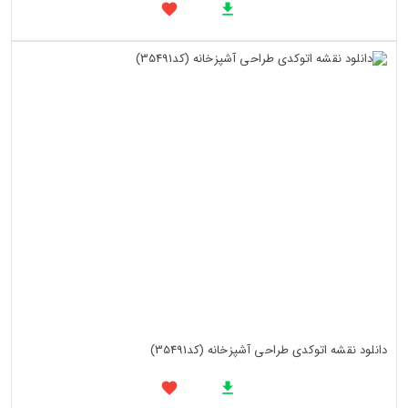
دانلود نقشه اتوکدی طراحی آشپزخانه (کد35491)