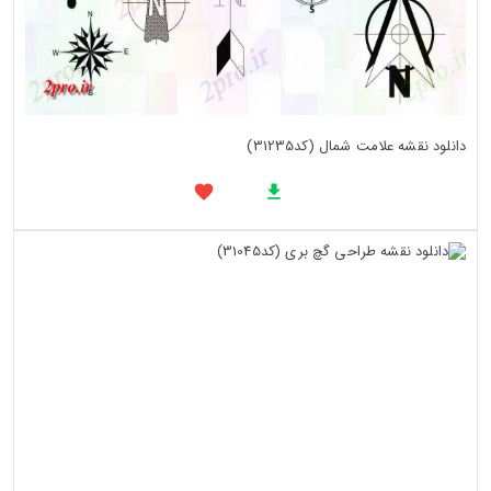
دانلود نقشه علامت شمال (کد31235)