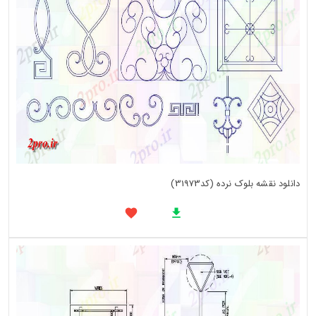
دانلود نقشه بلوک نرده (کد31973)