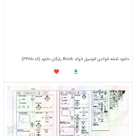
دانلود نقشه اتوکدی اتومبیل اتوکد Block رایگان دانلود (کد34750)