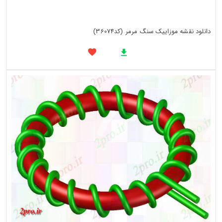
دانلود نقشه موزاییک سنگ مرمر (کد36074)