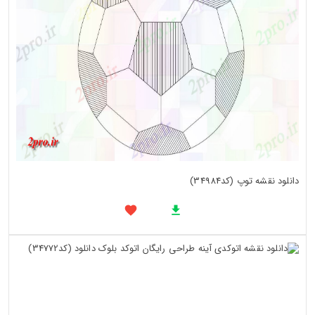
دانلود نقشه توپ (کد34984)