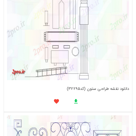
دانلود نقشه طراحی ستون (کد32295)