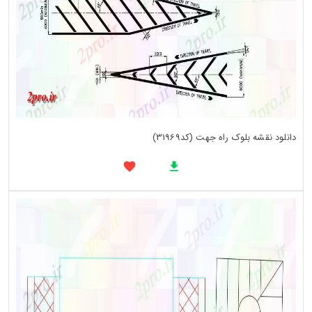
دانلود نقشه بلوک راه جهت (کد31969)