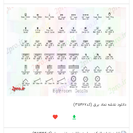
دانلود نقشه نماد برق (کد35467)