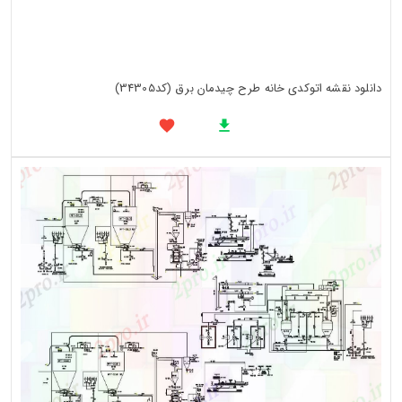
دانلود نقشه اتوکدی خانه طرح چیدمان برق (کد34305)