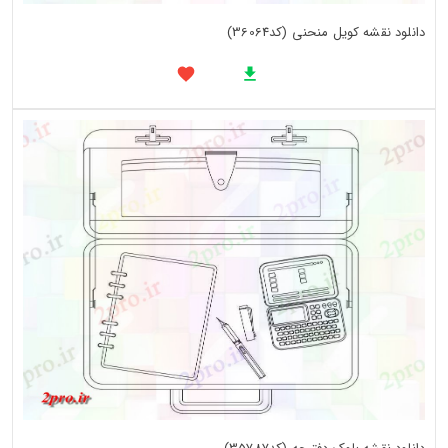
دانلود نقشه کویل منحنی (کد36064)