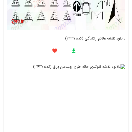
دانلود نقشه علائم رانندگی (کد34478)