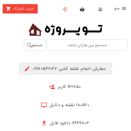
نو
خرید اشتراک
X
بستن
منو
محصولات
تهیه
جستجو
اشتراک
راهنما
سفارش انجام نقشه کشی 09170547167
دانلود
خرید
142750 کاربر
ها
180560 نقشه و دتایل
حساب
کاربری
7969703 دانلود فایل