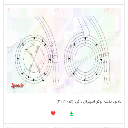
دانلود نقشه لوگو اسپیرال ، گرد (کد32310)