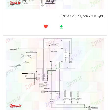
دانلود نقشه فلاشینگ (کد34256)