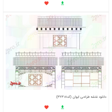
دانلود نقشه طراحی ایوان (کد32381)