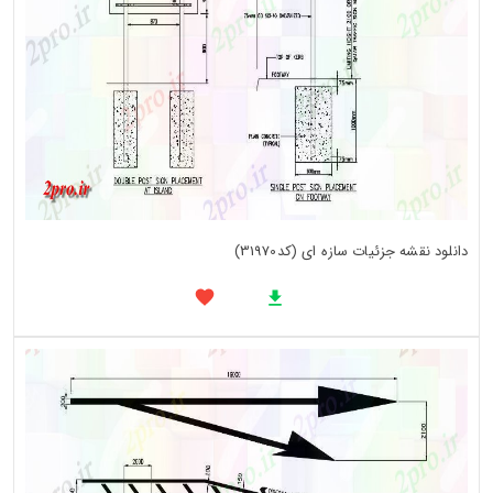
دانلود نقشه جزئیات سازه ای (کد31970)