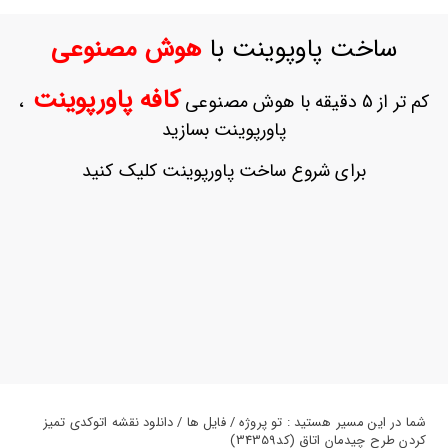
ورود
به
ساخت پاوپوینت با
هوش مصنوعی
حساب
کاربری
کافه پاورپوینت
کم تر از 5 دقیقه با هوش مصنوعی
،
ثبت
پاورپوینت بسازید
نام
بازیابی
برای شروع ساخت پاورپوینت کلیک کنید
رمز
عبور
علاقه
مندی
ها
شما در این مسیر هستید : تو پروژه / فایل ها / دانلود نقشه اتوکدی تمیز
کردن طرح چیدمان اتاق (کد34359)