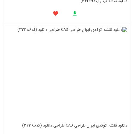
دانلود نقشه گیتار (کد34249)
دانلود نقشه اتوکدی ایوان طراحی CAD طراحی دانلود (کد32388)