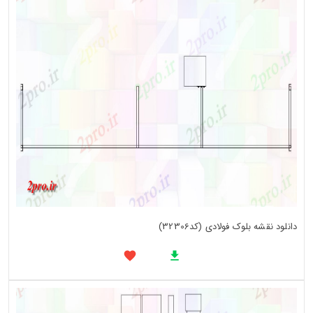
دانلود نقشه بلوک فولادی (کد32306)