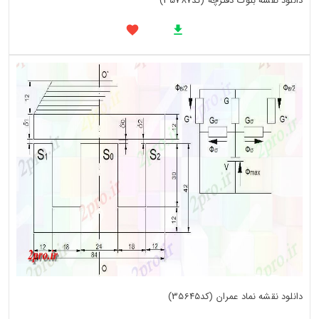
دانلود نقشه بلوک دفترچه (کد35787)
دانلود نقشه نماد عمران (کد35645)