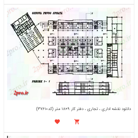
دانلود نقشه اداری ، تجاری ، دفتر کار 9×18 متر (کد37610)