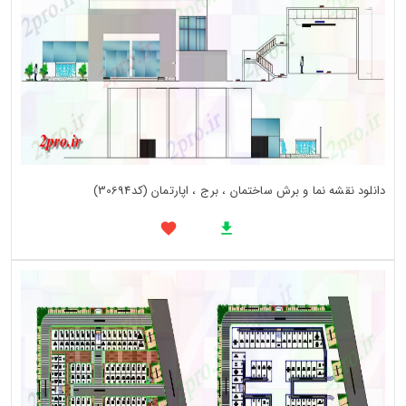
دانلود نقشه نما و برش ساختمان ، برج ، اپارتمان (کد30694)