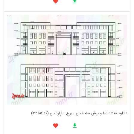
دانلود نقشه نما و برش ساختمان ، برج ، اپارتمان (کد32514)