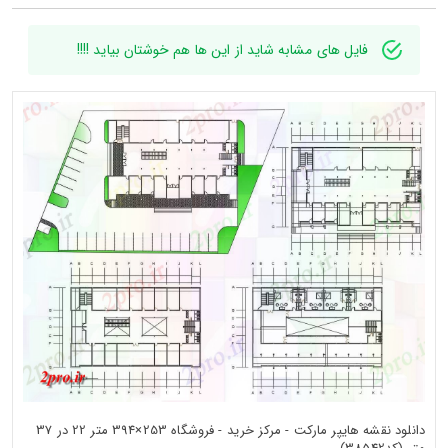
فایل های مشابه شاید از این ها هم خوشتان بیاید !!!!
دانلود نقشه هایپر مارکت - مرکز خرید - فروشگاه 253×394 متر 22 در 37