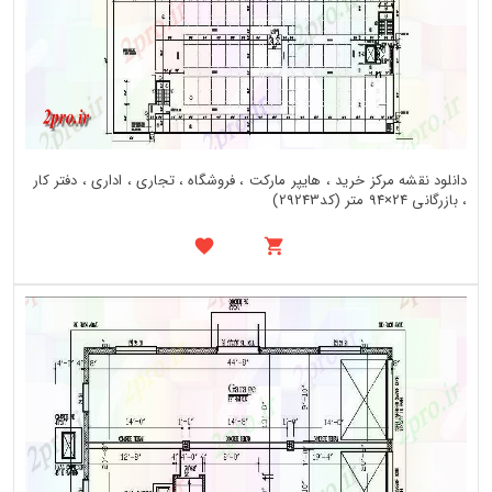
دانلود نقشه مرکز خرید ، هایپر مارکت ، فروشگاه ، تجاری ، اداری ، دفتر کار
، بازرگانی 24×94 متر (کد29243)