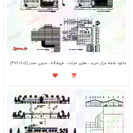
دانلود نقشه مرکز خرید ، هایپر مارکت ، فروشگاه ، سیتی سنتر (کد37202)