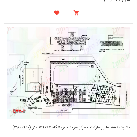
متر (کد38542)
دانلود نقشه هایپر مارکت - مرکز خرید - فروشگاه 62×129 متر (کد38009)