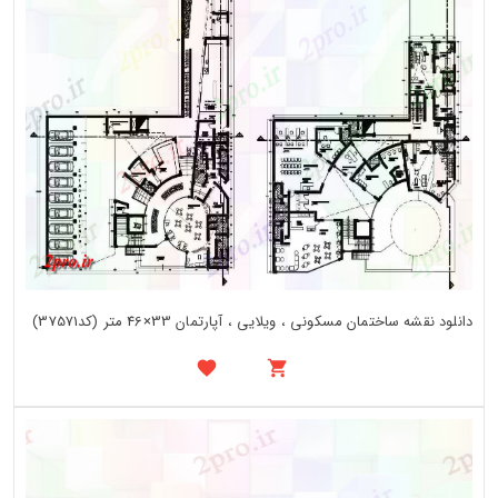
دانلود نقشه ساختمان مسکونی ، ویلایی ، آپارتمان 33×46 متر (کد37571)