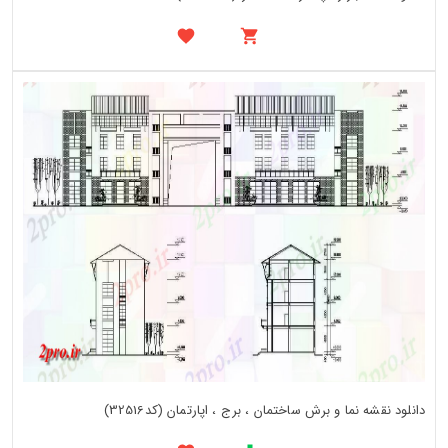
دانلود نقشه نما و برش ساختمان ، برج ، اپارتمان (کد32516)