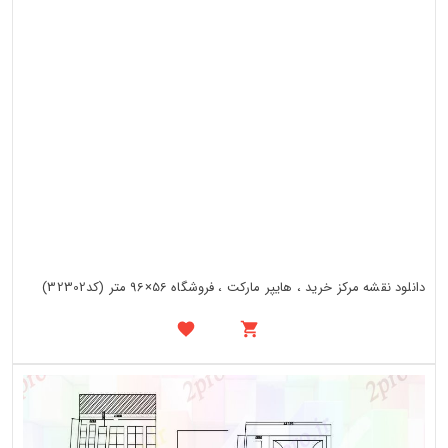
دانلود نقشه مرکز خرید ، هایپر مارکت ، فروشگاه 56×96 متر (کد32302)