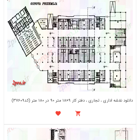
دانلود نقشه اداری ، تجاری ، دفتر کار 9×18 متر 90 در 180 متر (کد37609)