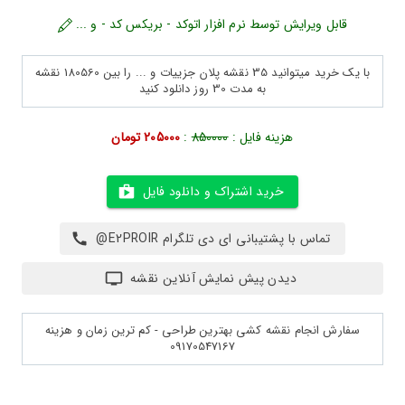
قابل ویرایش توسط نرم افزار اتوکد - بریکس کد - و ...
با یک خرید میتوانید 35 نقشه پلان جزییات و ... را بین 180560 نقشه
به مدت 30 روز دانلود کنید
هزینه فایل :
850000
:
205000 تومان
خرید اشتراک و دانلود فایل
تماس با پشتیبانی ای دی تلگرام E2PROIR@
دیدن پیش نمایش آنلاین نقشه
سفارش انجام نقشه کشی بهترین طراحی - کم ترین زمان و هزینه
09170547167