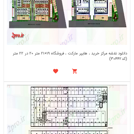
دانلود نقشه مرکز خرید ، هایپر مارکت ، فروشگاه 19×21 متر 20 در 22 متر
(کد30442)