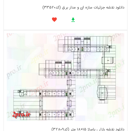
دانلود نقشه جزئیات سازه ای و مدار برق (کد33520)
دانلود نقشه بازار ، پاساژ 15×18 متر (کد32809)