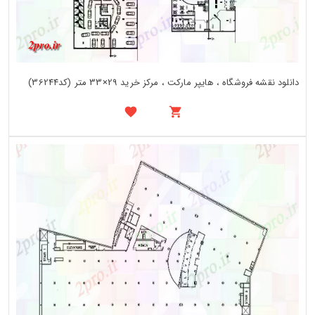
دانلود نقشه فروشگاه ، هایپر مارکت ، مرکز خرید 29×33 متر (کد36244)