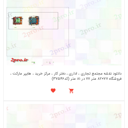
دانلود نقشه مجتمع تجاری ، اداری ، دفتر کار ، مرکز خرید ، هایپر مارکت ،
فروشگاه 77×82 متر 77 در 81 متر (کد37546)