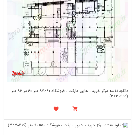
دانلود نقشه مرکز خرید ، هایپر مارکت ، فروشگاه 60×97 متر 60 در 96 متر
(کد32304)