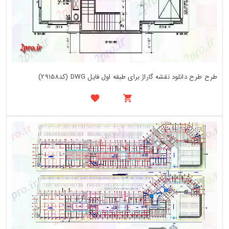
طرح طرح دانلود نقشه گاراژ برای طبقه اول فایل DWG (کد29158)