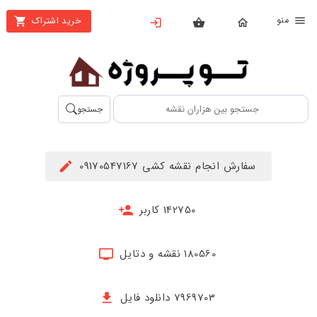
نو
خرید اشتراک
X
بستن
منو
محصولات
تهیه
جستجو
اشتراک
راهنما
سفارش انجام نقشه کشی 09170547167
دانلود
خرید
142750 کاربر
ها
180560 نقشه و دتایل
حساب
کاربری
7969703 دانلود فایل