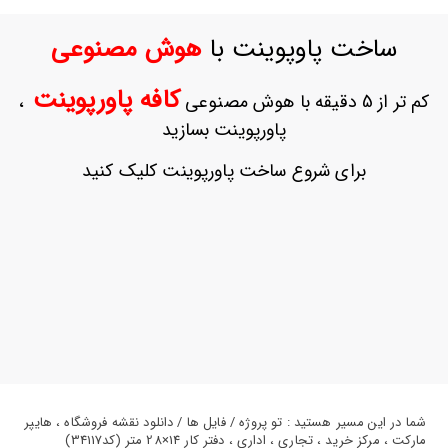
ورود
به
ساخت پاوپوینت با
هوش مصنوعی
حساب
کاربری
کافه پاورپوینت
کم تر از 5 دقیقه با هوش مصنوعی
،
ثبت
پاورپوینت بسازید
نام
بازیابی
برای شروع ساخت پاورپوینت کلیک کنید
رمز
عبور
علاقه
مندی
ها
شما در این مسیر هستید : تو پروژه / فایل ها / دانلود نقشه فروشگاه ، هایپر
مارکت ، مرکز خرید ، تجاری ، اداری ، دفتر کار 14×28 متر (کد34117)