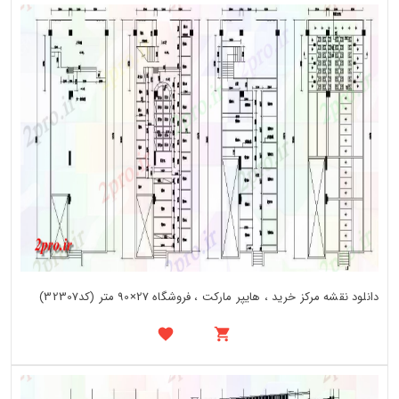
دانلود نقشه مرکز خرید ، هایپر مارکت ، فروشگاه 27×90 متر (کد32307)