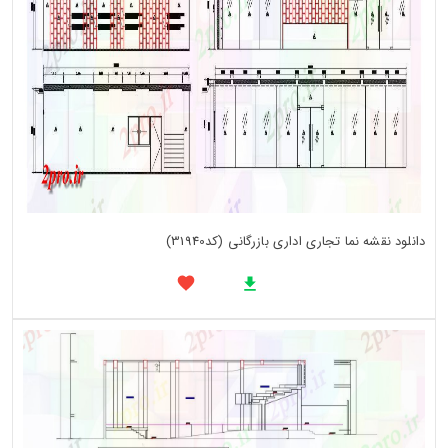
دانلود نقشه نما تجاری اداری بازرگانی (کد31940)