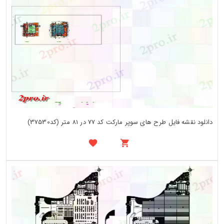
دانلود نقشه فایل طرح های سوپر مارکت کد 77 در 81 متر (کد37530)