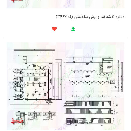
دانلود نقشه نما و برش ساختمان (کد34671)