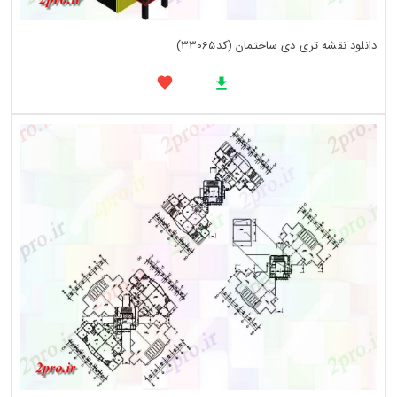
دانلود نقشه تری دی ساختمان (کد33065)