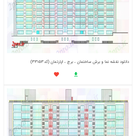
دانلود نقشه نما و برش ساختمان ، برج ، اپارتمان (کد33153)