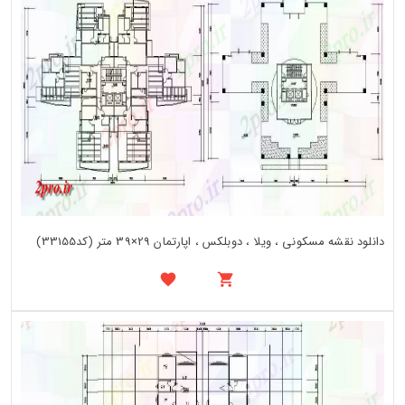
دانلود نقشه مسکونی ، ویلا ، دوبلکس ، اپارتمان 29×39 متر (کد33155)