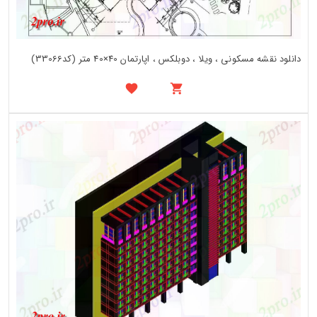
دانلود نقشه مسکونی ، ویلا ، دوبلکس ، اپارتمان 40×40 متر (کد33066)