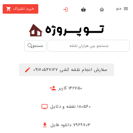
نو
خرید اشتراک
X
بستن
منو
محصولات
تهیه
جستجو
اشتراک
راهنما
سفارش انجام نقشه کشی 09170547167
دانلود
خرید
142750 کاربر
ها
180560 نقشه و دتایل
حساب
کاربری
7969703 دانلود فایل