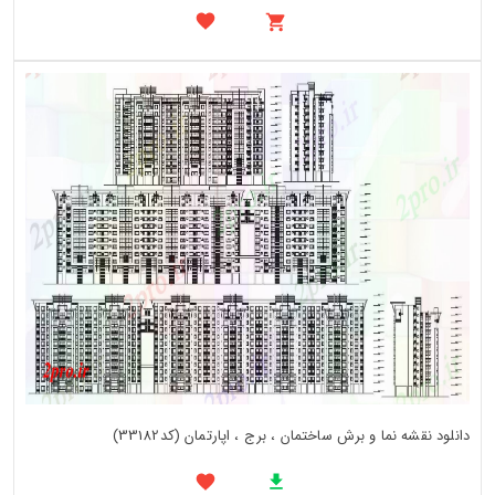
دانلود نقشه نما و برش ساختمان ، برج ، اپارتمان (کد33182)