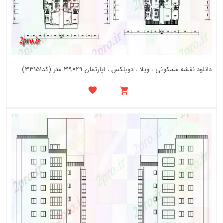
دانلود نقشه مسکونی ، ویلا ، دوبلکس ، اپارتمان 29×39 متر (کد33151)