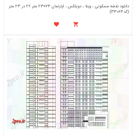
دانلود نقشه مسکونی ، ویلا ، دوبلکس ، اپارتمان 23×23 متر 22 در 23 متر
(کد33063)