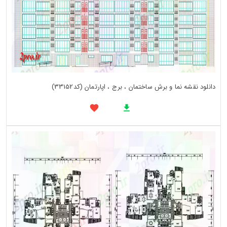
دانلود نقشه نما و برش ساختمان ، برج ، اپارتمان (کد33152)