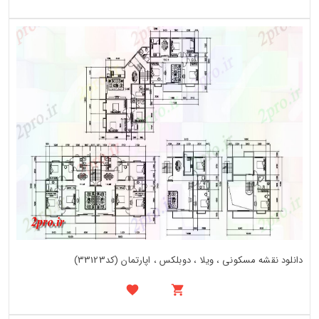
دانلود نقشه مسکونی ، ویلا ، دوبلکس ، اپارتمان (کد33123)