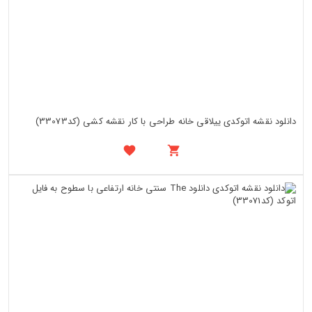
دانلود نقشه اتوکدی ییلاقی خانه طراحی با کار نقشه کشی (کد33073)