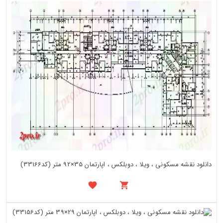
دانلود نقشه مسکونی ، ویلا ، دوبلکس ، اپارتمان 35×92 متر (کد33166)