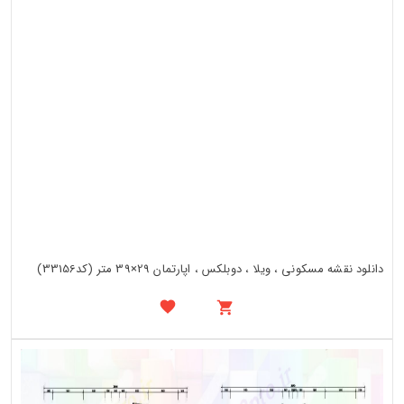
دانلود نقشه مسکونی ، ویلا ، دوبلکس ، اپارتمان 29×39 متر (کد33156)