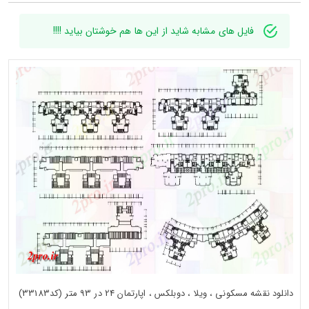
فایل های مشابه شاید از این ها هم خوشتان بیاید !!!!
دانلود نقشه مسکونی ، ویلا ، دوبلکس ، اپارتمان 24 در 93 متر (کد33183)