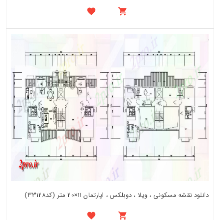
دانلود نقشه مسکونی ، ویلا ، دوبلکس ، اپارتمان 11×20 متر (کد33128)