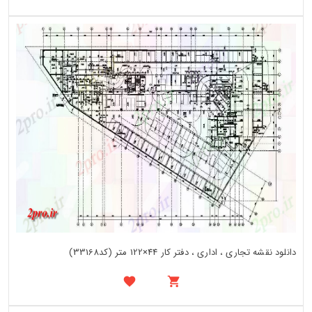
دانلود نقشه تجاری ، اداری ، دفتر کار 44×122 متر (کد33168)