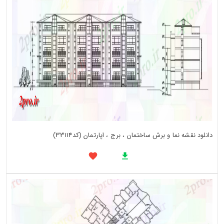
دانلود نقشه نما و برش ساختمان ، برج ، اپارتمان (کد33114)