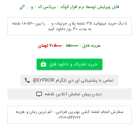
قابل ویرایش توسط نرم افزار اتوکد - بریکس کد - و ...
با یک خرید میتوانید 35 نقشه پلان جزییات و ... را بین 180560 نقشه
به مدت 30 روز دانلود کنید
هزینه فایل :
850000
:
205000 تومان
خرید اشتراک و دانلود فایل
تماس با پشتیبانی ای دی تلگرام E2PROIR@
دیدن پیش نمایش آنلاین نقشه
سفارش انجام نقشه کشی بهترین طراحی - کم ترین زمان و هزینه
09170547167