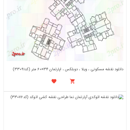
دانلود نقشه مسکونی ، ویلا ، دوبلکس ، اپارتمان 34×60 متر (کد33091)