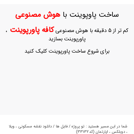
ورود
به
ساخت پاوپوینت با
هوش مصنوعی
حساب
کاربری
کافه پاورپوینت
کم تر از 5 دقیقه با هوش مصنوعی
،
ثبت
پاورپوینت بسازید
نام
بازیابی
برای شروع ساخت پاورپوینت کلیک کنید
رمز
عبور
علاقه
مندی
ها
شما در این مسیر هستید : تو پروژه / فایل ها / دانلود نقشه مسکونی ، ویلا
، دوبلکس ، اپارتمان (کد33132)