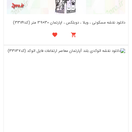
دانلود نقشه مسکونی ، ویلا ، دوبلکس ، اپارتمان 30×39 متر (کد33141)