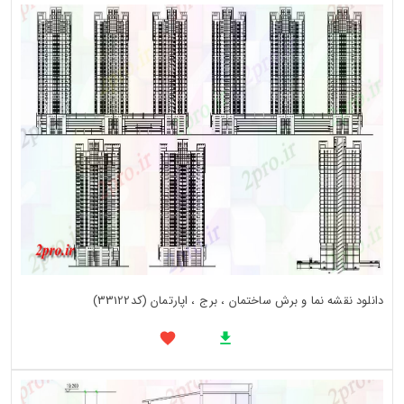
دانلود نقشه نما و برش ساختمان ، برج ، اپارتمان (کد33122)