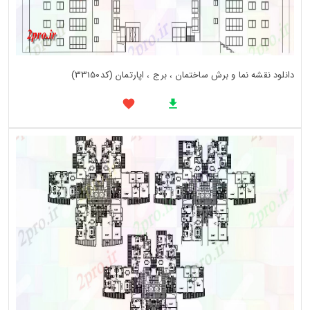
دانلود نقشه نما و برش ساختمان ، برج ، اپارتمان (کد33150)