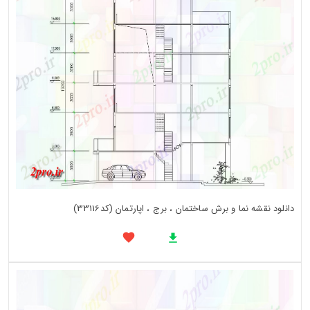
دانلود نقشه نما و برش ساختمان ، برج ، اپارتمان (کد33116)