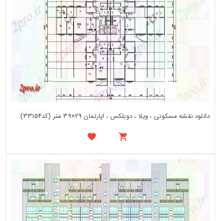
دانلود نقشه مسکونی ، ویلا ، دوبلکس ، اپارتمان 29×39 متر (کد33154)