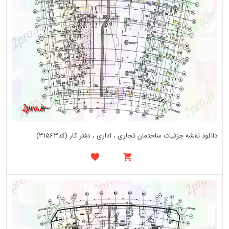
دانلود نقشه جزئیات ساختمان تجاری ، اداری ، دفتر کار (کد31563)