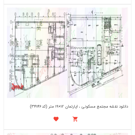
دانلود نقشه مجتمع مسکونی ، اپارتمان 12×19 متر (کد34146)