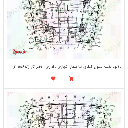
دانلود نقشه ستون گذاری ساختمان تجاری ، اداری ، دفتر کار (کد31556)