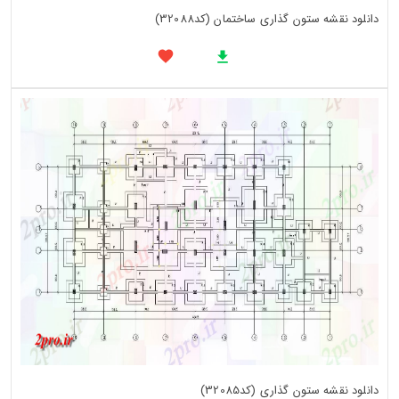
دانلود نقشه ستون گذاری ساختمان (کد32088)
دانلود نقشه ستون گذاری (کد32085)