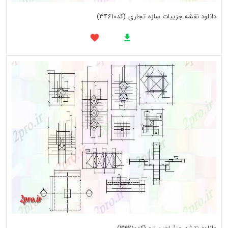
دانلود نقشه جزییات سازه تجاری (کد34610)