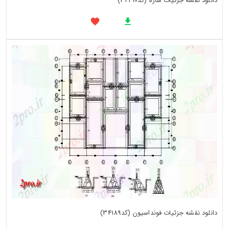
دانلود نقشه جزئیات سازه (کد34210)
دانلود نقشه جزئیات فونداسیون (کد34189)