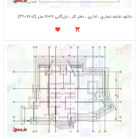
دانلود نقشه تجاری ، اداری ، دفتر کار ، بازرگانی 19×19 متر (کد32096)