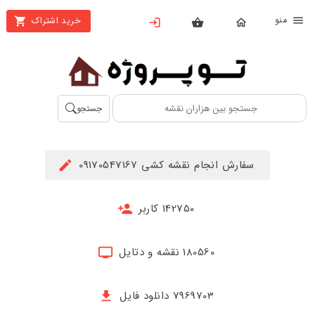
نو
خرید اشتراک
X
بستن
منو
محصولات
تهیه
جستجو
اشتراک
راهنما
سفارش انجام نقشه کشی 09170547167
دانلود
خرید
142750 کاربر
ها
180560 نقشه و دتایل
حساب
کاربری
7969703 دانلود فایل