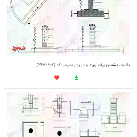
دانلود نقشه جزییات بنیاد جای پای نشیمن کد (کد32624)