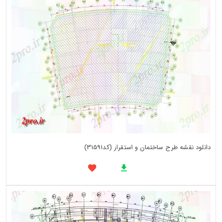
دانلود نقشه طرح ساختمان و استقرار (کد31591)