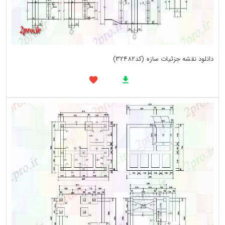
دانلود نقشه جزئیات سازه (کد32482)