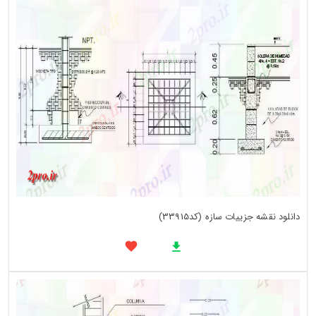
دانلود نقشه جزییات سازه (کد33915)