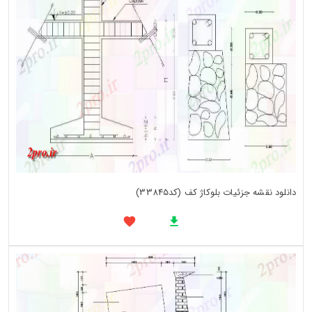
دانلود نقشه جزئیات بلوکاژ کف (کد33845)