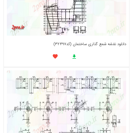
دانلود نقشه شمع گذاری ساختمان (کد32497)