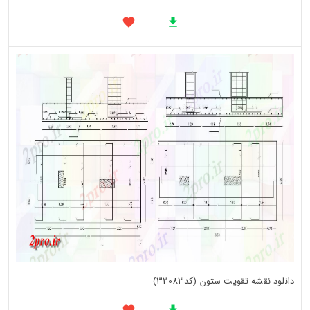
دانلود نقشه تقویت ستون (کد32083)