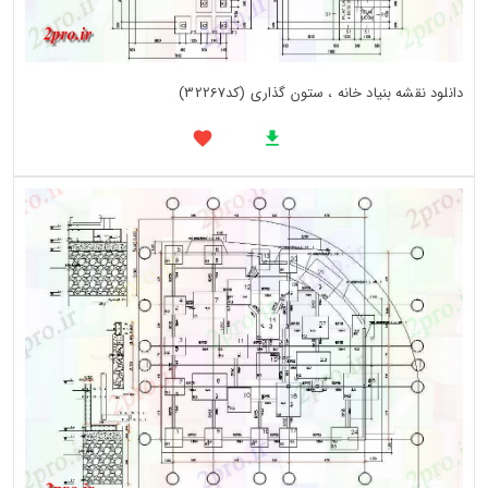
دانلود نقشه بنیاد خانه ، ستون گذاری (کد32267)