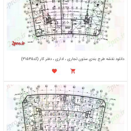
دانلود نقشه طرح بندی ستون تجاری ، اداری ، دفتر کار (کد31545)