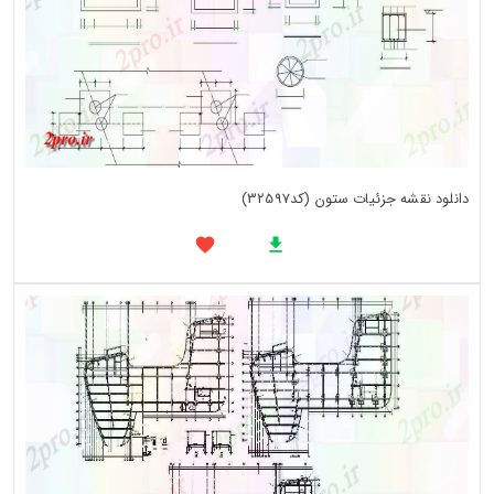
دانلود نقشه جزئیات ستون (کد32597)