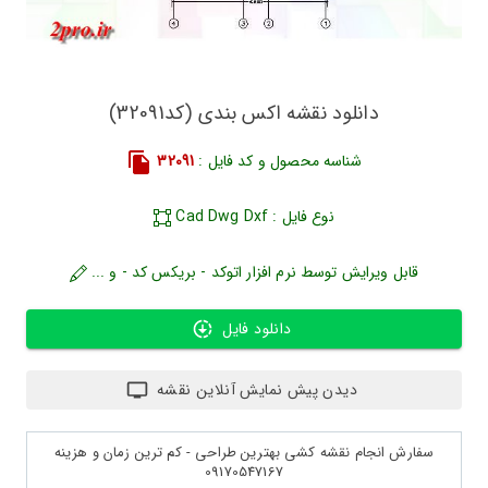
دانلود نقشه اکس بندی (کد32091)
شناسه محصول و کد فایل :
32091
نوع فایل : Cad Dwg Dxf
قابل ویرایش توسط نرم افزار اتوکد - بریکس کد - و ...
دانلود فایل
دیدن پیش نمایش آنلاین نقشه
سفارش انجام نقشه کشی بهترین طراحی - کم ترین زمان و هزینه
09170547167