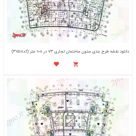
دانلود نقشه طرح بندی ستون ساختمان تجاری 73 در 108 متر (کد31518)