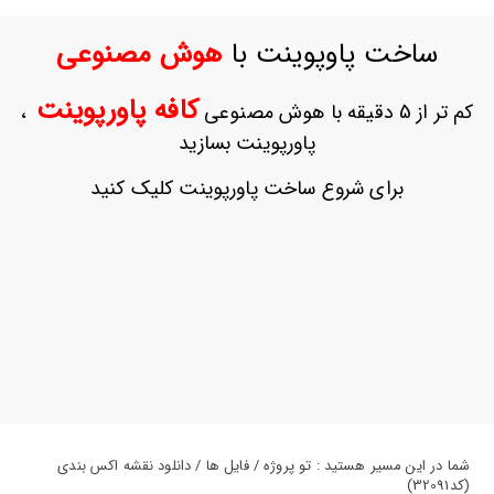
ورود
به
ساخت پاوپوینت با
هوش مصنوعی
حساب
کاربری
کافه پاورپوینت
کم تر از 5 دقیقه با هوش مصنوعی
،
ثبت
پاورپوینت بسازید
نام
بازیابی
برای شروع ساخت پاورپوینت کلیک کنید
رمز
عبور
علاقه
مندی
ها
شما در این مسیر هستید : تو پروژه / فایل ها / دانلود نقشه اکس بندی
(کد32091)