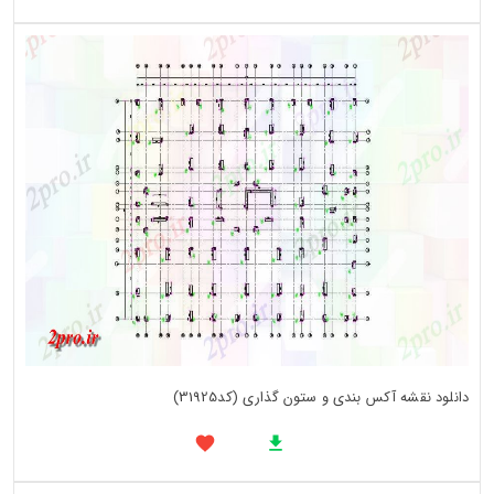
دانلود نقشه آکس بندی و ستون گذاری (کد31925)