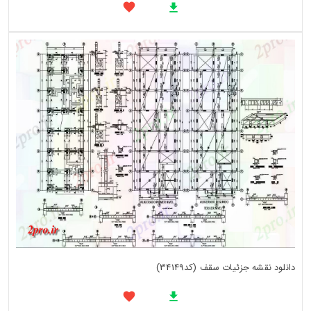
دانلود نقشه جزئیات سقف (کد34149)