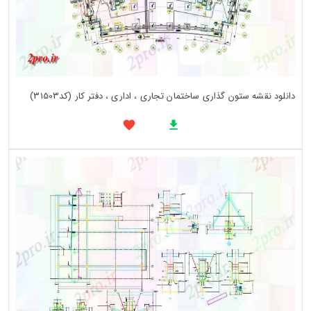
دانلود نقشه ستون گذاری ساختمان تجاری ، اداری ، دفتر کار (کد31503)