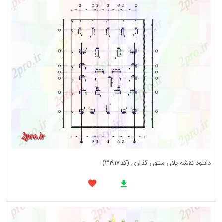
دانلود نقشه پلان ستون گذاری (کد31917)