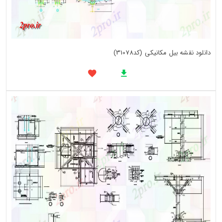
دانلود نقشه بیل مکانیکی (کد31078)