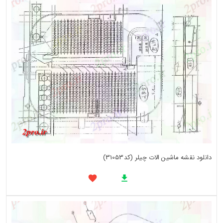
دانلود نقشه ماشین الات چیلر (کد31053)