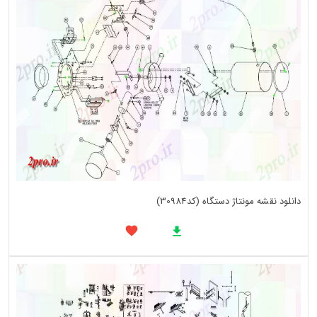
دانلود نقشه مونتاژ دستگاه (کد30984)