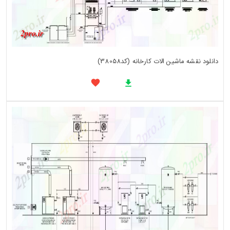
دانلود نقشه ماشین الات کارخانه (کد38058)