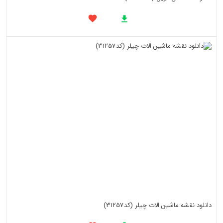
دانلود نقشه ماشین الات چیلر (کد31257)