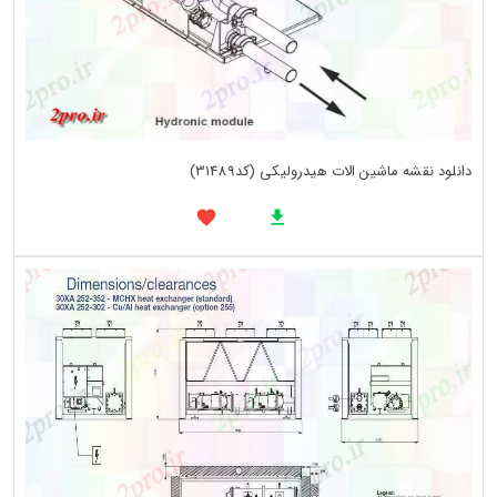
دانلود نقشه ماشین الات هیدرولیکی (کد31489)