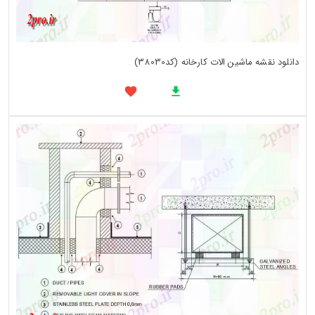
دانلود نقشه ماشین الات کارخانه (کد38030)