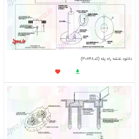
دانلود نقشه راه پله (کد30748)