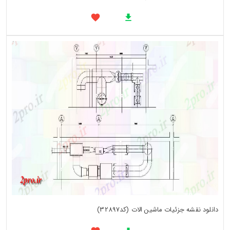
دانلود نقشه جزئیات ماشین الات (کد32897)