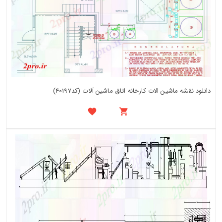
دانلود نقشه ماشین الات کارخانه اتاق ماشین آلات (کد40197)