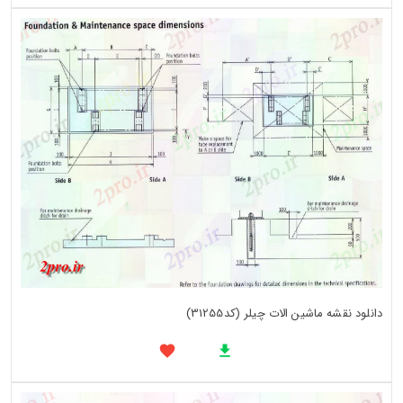
دانلود نقشه ماشین الات چیلر (کد31255)