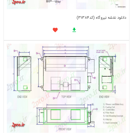
دانلود نقشه نیروگاه (کد31384)