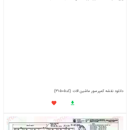
دانلود نقشه کمپرسور ماشین الات (کد31505)