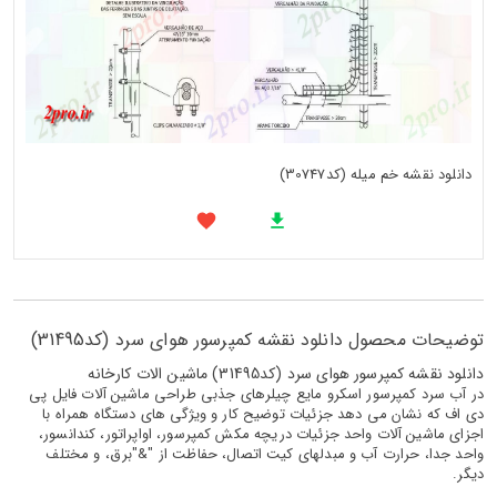
دانلود نقشه خم میله (کد30747)
توضیحات محصول دانلود نقشه کمپرسور هوای سرد (کد31495)
دانلود نقشه کمپرسور هوای سرد (کد31495) ماشین الات کارخانه
در آب سرد کمپرسور اسکرو مایع چیلرهای جذبی طراحی ماشین آلات فایل پی
دی اف که نشان می دهد جزئیات توضیح کار و ویژگی های دستگاه همراه با
اجزای ماشین آلات واحد جزئیات دریچه مکش کمپرسور، اواپراتور، کندانسور،
واحد جدا، حرارت آب و مبدلهای کیت اتصال، حفاظت از "&"برق، و مختلف
دیگر.