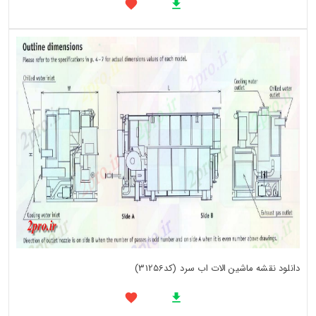
دانلود نقشه ماشین الات اب سرد (کد31256)