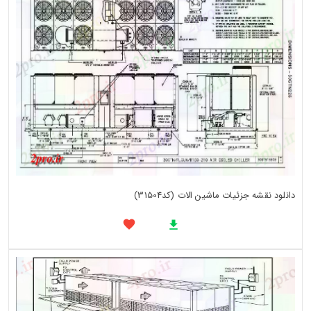
دانلود نقشه جزئیات ماشین الات (کد31504)