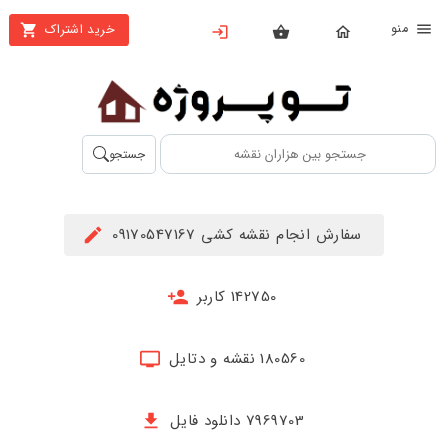
نو
خرید اشتراک
X
بستن
منو
محصولات
تهیه
جستجو
اشتراک
راهنما
سفارش انجام نقشه کشی 09170547167
دانلود
خرید
142750 کاربر
ها
180560 نقشه و دتایل
حساب
کاربری
7969703 دانلود فایل