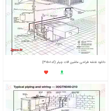
دانلود نقشه طراحی ماشین الات چیلر (کد31501)