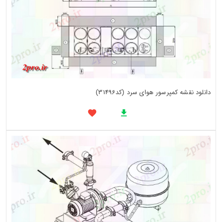
دانلود نقشه کمپرسور هوای سرد (کد31496)