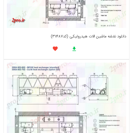
دانلود نقشه ماشین الات هیدرولیکی (کد31487)