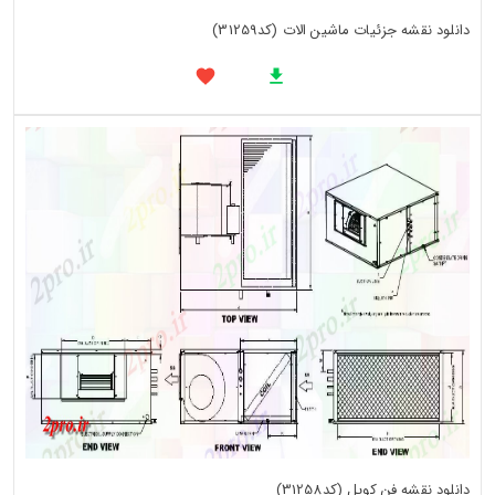
دانلود نقشه جزئیات ماشین الات (کد31259)
دانلود نقشه فن کویل (کد31258)