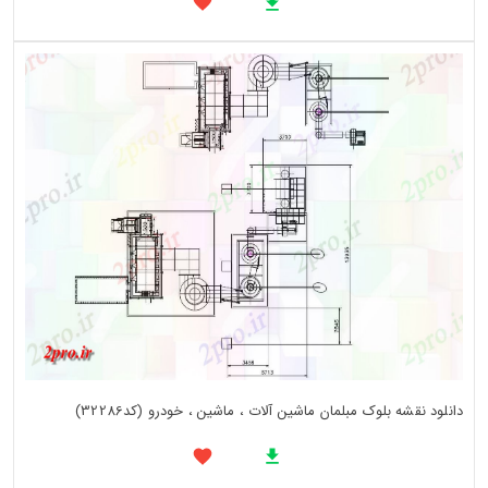
دانلود نقشه بلوک مبلمان ماشین آلات ، ماشین ، خودرو (کد32286)