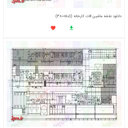
دانلود نقشه ماشین الات کارخانه (کد38015)