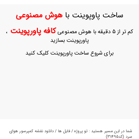
ورود
به
ساخت پاوپوینت با
هوش مصنوعی
حساب
کاربری
کافه پاورپوینت
کم تر از 5 دقیقه با هوش مصنوعی
،
ثبت
پاورپوینت بسازید
نام
بازیابی
برای شروع ساخت پاورپوینت کلیک کنید
رمز
عبور
علاقه
مندی
ها
شما در این مسیر هستید : تو پروژه / فایل ها / دانلود نقشه کمپرسور هوای
سرد (کد31495)