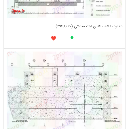
دانلود نقشه ماشین الات صنعتی (کد31486)