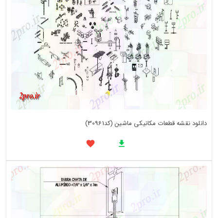
دانلود نقشه قطعات مکانیکی ماشین (کد30961)