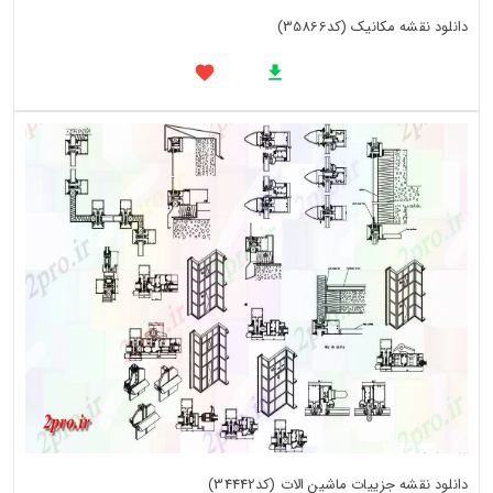
دانلود نقشه مکانیک (کد35866)
دانلود نقشه جزییات ماشین الات (کد34442)