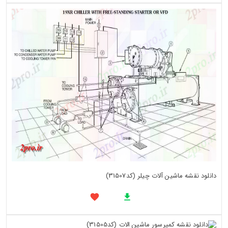
دانلود نقشه ماشین آلات چیلر (کد31507)