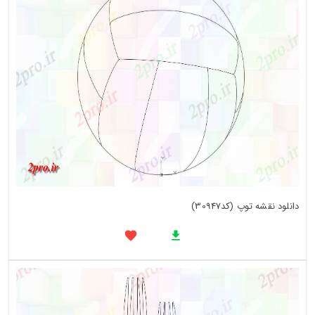
دانلود نقشه توپ (کد30947)