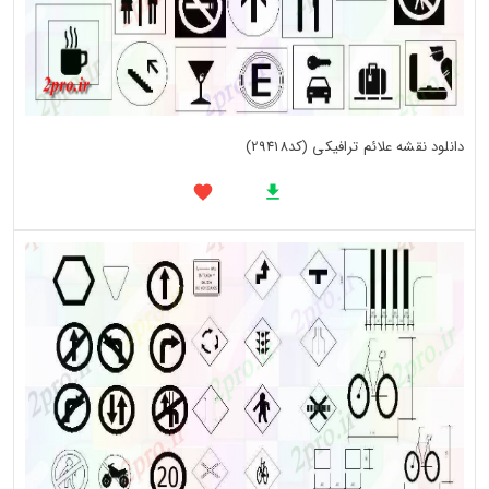
دانلود نقشه علائم ترافیکی (کد29418)