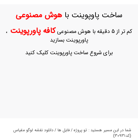
ورود
به
ساخت پاوپوینت با
هوش مصنوعی
حساب
کاربری
کافه پاورپوینت
کم تر از 5 دقیقه با هوش مصنوعی
،
ثبت
پاورپوینت بسازید
نام
بازیابی
برای شروع ساخت پاورپوینت کلیک کنید
رمز
عبور
علاقه
مندی
ها
شما در این مسیر هستید : تو پروژه / فایل ها / دانلود نقشه لوگو مقیاس
(کد30931)