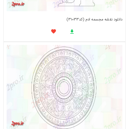
دانلود نقشه مجسمه ادم (کد31033)