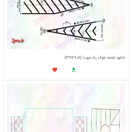
دانلود نقشه بلوک راه جهت (کد31969)