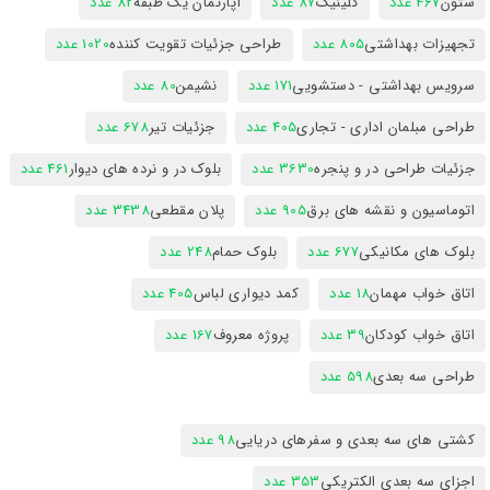
ستون
467 عدد
کلینیک
87 عدد
آپارتمان یک طبقه
82 عدد
تجهیزات بهداشتی
805 عدد
طراحی جزئیات تقویت کننده
1020 عدد
سرویس بهداشتی - دستشویی
171 عدد
نشیمن
80 عدد
طراحی مبلمان اداری - تجاری
405 عدد
جزئیات تیر
678 عدد
جزئیات طراحی در و پنجره
3630 عدد
بلوک در و نرده های دیوار
461 عدد
اتوماسیون و نقشه های برق
905 عدد
پلان مقطعی
3438 عدد
بلوک های مکانیکی
677 عدد
بلوک حمام
248 عدد
اتاق خواب مهمان
18 عدد
کمد دیواری لباس
405 عدد
اتاق خواب کودکان
39 عدد
پروژه معروف
167 عدد
طراحی سه بعدی
598 عدد
کشتی های سه بعدی و سفرهای دریایی
98 عدد
اجزای سه بعدی الکتریکی
353 عدد