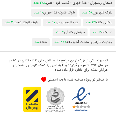
مبلمان رستوران - غذا خوری - فست فود - هتل
288 عدد
بلوک تلوزیون
58 عدد
بلوک ظروف غذا خوری
10 عدد
داخلی خانه
37 عدد
قاب آلومینیومی
97 عدد
بلوک اتوکد تست
3 عدد
نمازخانه
3 عدد
سینمای خانگی
3 عدد
جزئیات طراحی ساخت آشپزخانه
249 عدد
نقشه
عدد
تو پروژه یکی از بزرگ ترین مراجع دانلود فایل های نقشه کشی در کشور
در سال 1394 تاسیس گردیده و تا به امروز به کمک کاربران و همکاران
هزاران نقشه برای دانلود قرار داده شده
با افتخار تو پروژه ساخته شده با وب اسمبلی