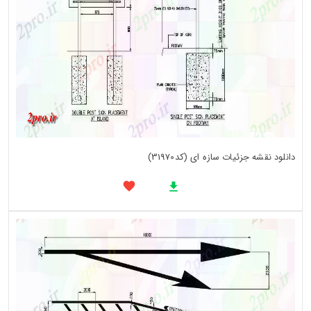
دانلود نقشه جزئیات سازه ای (کد31970)