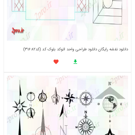
دانلود نقشه رایگان دانلود طراحی واحد اتوکد بلوک کد (کد31682)