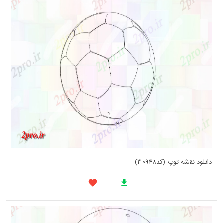
دانلود نقشه توپ (کد30948)