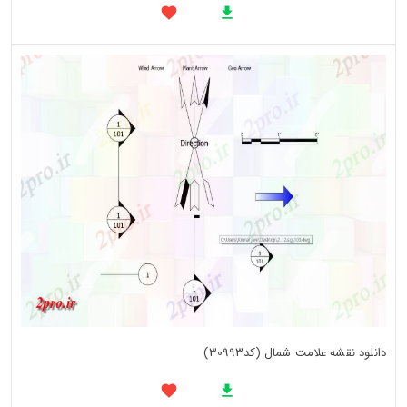
دانلود نقشه علامت شمال (کد30993)