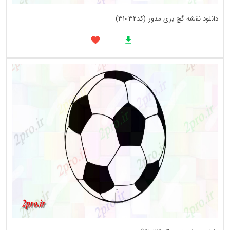
دانلود نقشه گچ بری مدور (کد31032)