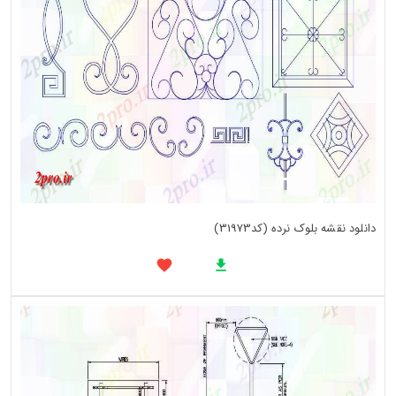
دانلود نقشه بلوک نرده (کد31973)