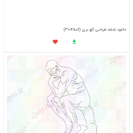
دانلود نقشه طراحی گچ بری (کد31045)