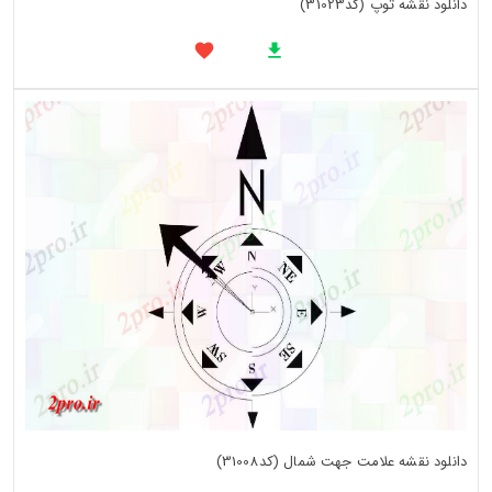
دانلود نقشه توپ (کد31023)
دانلود نقشه علامت جهت شمال (کد31008)