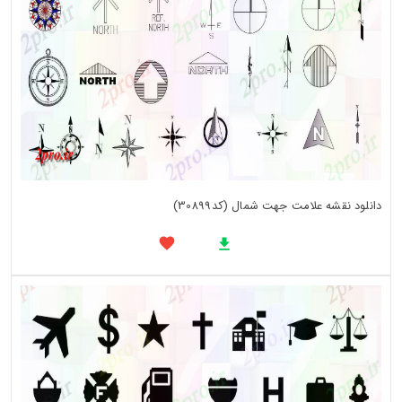
دانلود نقشه علامت جهت شمال (کد30899)