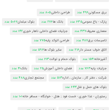
برق مسکونی
496 عدد
طراحی داخلی
805 عدد
پارک - باغ عمومی
635 عدد
بانک ها
276 عدد
بلوک مبلمان
5066 عدد
معماری معروف
437 عدد
جزئیات فضای داخلی ناهار خوری
142 عدد
تاسیسات برق
487 عدد
طراحی اتوکد پایه
775 عدد
اتاق خواب مستر دار
216 عدد
سایر بلوک ها
596 عدد
آشپزخانه
1541 عدد
بلوک حمام و توالت
613 عدد
جزئیات پایه
763 عدد
فضای داخلی آموزش
25 عدد
بانک
41 عدد
شرکت ، دفتر کار ، سازمان ، اداره
513 عدد
مجتمع تجاری
488 عدد
بلوک های حمل و نقل
643 عدد
رستوران - غذا خوری - فست فود ; هتل - خوابگاه - مسافر خانه
101 عدد