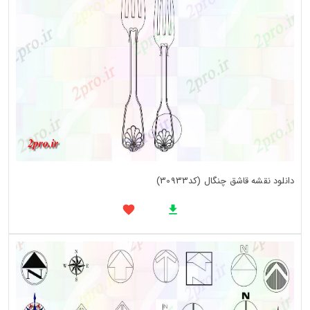
دانلود نقشه قاشق چنگال (کد30933)