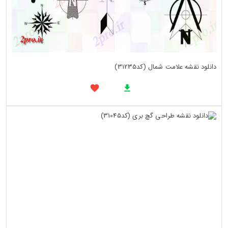
دانلود نقشه علامت شمال (کد31235)