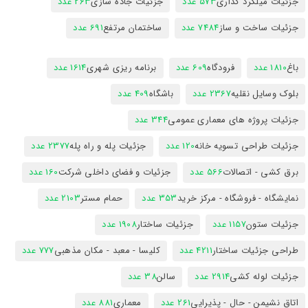
جزئیات میلگرد گذاری
573 عدد
جزئیات جاده سازی
263 عدد
جزئیات ساخت و ساز
7484 عدد
ساختمان مرتفع
691 عدد
باغ
1810 عدد
فرودگاه
609 عدد
برنامه ریزی شهری
1614 عدد
بلوک وسایل نقلیه
2367 عدد
باشگاه
409 عدد
جزئیات پروژه های معماری عمومی
344 عدد
جزئیات طراحی تسویه خانه
120 عدد
جزئیات پله و راه پله
2377 عدد
برق کشی - اتصالات
566 عدد
جزئیات و فضای داخلی شرکت
160 عدد
نمایشگاه - فروشگاه - مرکز خرید
353 عدد
حمام مستر
2103 عدد
جزئیات ستون
1157 عدد
جزئیات ساختار
1908 عدد
طراحی جزئیات ساختار
4211 عدد
کلیسا - معبد - مکان مذهبی
777 عدد
جزئیات لوله کشی
2914 عدد
سالن
38 عدد
اتاق نشیمن - حال - پذیرایی
261 عدد
معماری
881 عدد