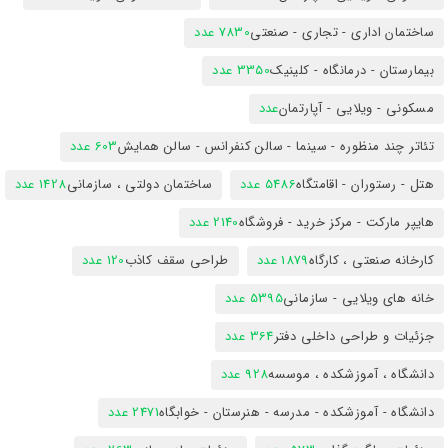
ساختمان اداری - تجاری - صنعتی
7830 عدد
بیمارستان - درمانگاه - کلینیک
3350 عدد
مسکونی - ویلایی - آپارتمان
عدد
تئاتر چند منظوره - سینما - سالن کنفرانس - سالن همایش
603 عدد
هتل - رستوران - اقامتگاه
5486 عدد
ساختمان دولتی ، سازمانی
1428 عدد
هایپر مارکت - مرکز خرید - فروشگاه
2140 عدد
کارخانه صنعتی ، کارگاه
1879 عدد
طراحی سقف کاذب
120 عدد
خانه های ویلایی - سازمانی
5395 عدد
جزئیات و طراحی داخلی دفتر
364 عدد
دانشگاه ، آموزشکده ، موسسه
928 عدد
دانشگاه - آموزشکده - مدرسه - هنرستان - خوابگاه
2471 عدد