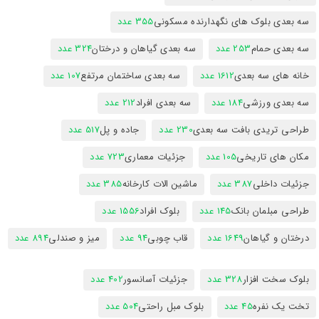
سه بعدی بلوک های نگهدارنده مسکونی
355 عدد
سه بعدی حمام
253 عدد
سه بعدی گیاهان و درختان
324 عدد
خانه های سه بعدی
1612 عدد
سه بعدی ساختمان مرتفع
107 عدد
سه بعدی ورزشی
184 عدد
سه بعدی افراد
212 عدد
طراحی تریدی بافت سه بعدی
230 عدد
جاده و پل
517 عدد
مکان های تاریخی
105 عدد
جزئیات معماری
723 عدد
جزئیات داخلی
387 عدد
ماشین الات کارخانه
385 عدد
طراحی مبلمان بانک
145 عدد
بلوک افراد
1556 عدد
درختان و گیاهان
1649 عدد
قاب چوبی
94 عدد
میز و صندلی
894 عدد
بلوک سخت افزار
328 عدد
جزئیات آسانسور
402 عدد
تخت یک نفره
45 عدد
بلوک مبل راحتی
504 عدد