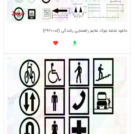
دانلود نقشه بلوک علایم راهنمایی رانندگی (کد29200)