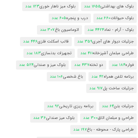
بلوک های بهداشتی
1655 عدد
بلوک میز ناهار خوری
123 عدد
بلوک حیوانات
660 عدد
درب و پنجره
605 عدد
بلوک - آرام - نماد
4424 عدد
اتوماسیون باغ
307 عدد
جزئیات دیوار های آجری
359 عدد
قالب اسکلت فلزی
446 عدد
طراحی مبلمان آشپزخانه
411 عدد
تجهیزات بدنسازی
183 عدد
فواره
184 عدد
دو تخته
437 عدد
بلوک میز و صندلی
524 عدد
برنامه تلفن همراه
42 عدد
باغ شخصی
106 عدد
جزئیات ساخت پل
917 عدد
جزئیات بتن
64 عدد
برنامه ریزی تاریخی
92 عدد
طراحی و مبلمان اتاق
300 عدد
بلوک میز صندلی
36 عدد
طراحی پارک - محوطه - باغ
197 عدد