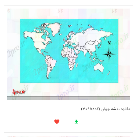
دانلود نقشه جهان (کد30958)