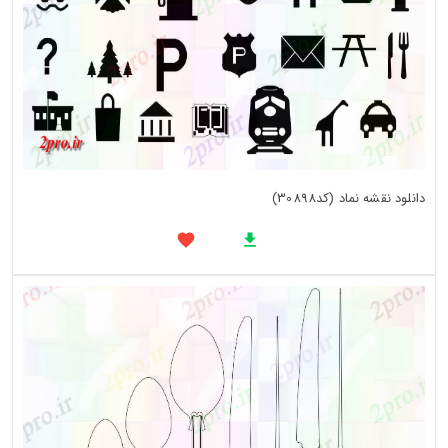
دانلود نقشه نماد (کد30898)