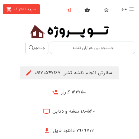
نو
خرید اشتراک
X
بستن
منو
محصولات
تهیه
جستجو
اشتراک
راهنما
سفارش انجام نقشه کشی 09170547167
دانلود
خرید
142750 کاربر
ها
180560 نقشه و دتایل
حساب
کاربری
7969703 دانلود فایل