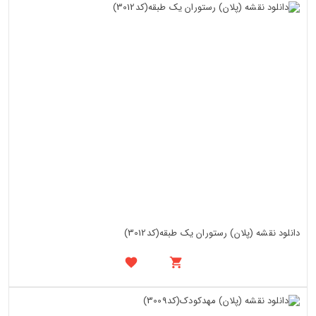
دانلود نقشه (پلان) رستوران یک طبقه(کد3012)