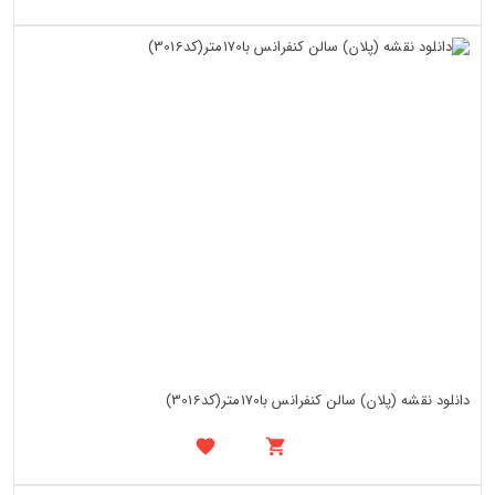
دانلود نقشه (پلان) سالن کنفرانس با170متر(کد3016)