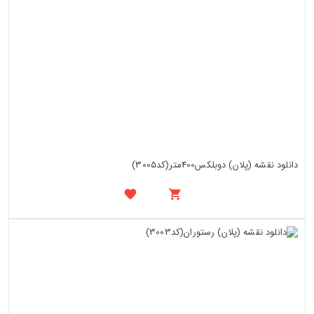
دانلود نقشه (پلان) دوبلکس400متر(کد3005)