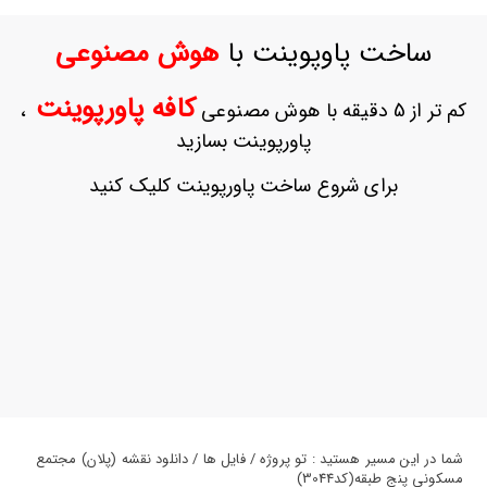
ورود
به
ساخت پاوپوینت با
هوش مصنوعی
حساب
کاربری
کافه پاورپوینت
کم تر از 5 دقیقه با هوش مصنوعی
،
ثبت
پاورپوینت بسازید
نام
بازیابی
برای شروع ساخت پاورپوینت کلیک کنید
رمز
عبور
علاقه
مندی
ها
شما در این مسیر هستید : تو پروژه / فایل ها / دانلود نقشه (پلان) مجتمع
مسکونی پنج طبقه(کد3044)