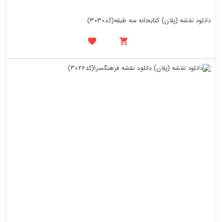
دانلود نقشه (پلان) کتابخانه سه طبقه(کد3030)