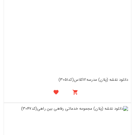
دانلود نقشه (پلان) مدرسه12کلاس(کد3051)