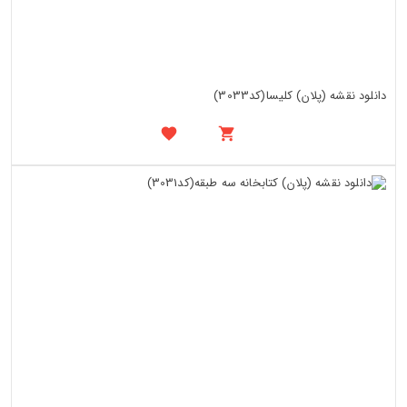
دانلود نقشه (پلان) کلیسا(کد3033)