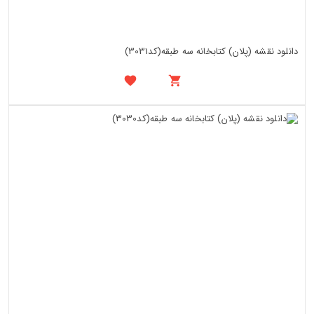
دانلود نقشه (پلان) کتابخانه سه طبقه(کد3031)