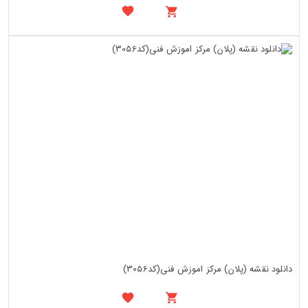
دانلود نقشه (پلان) مرکز اموزش فنی(کد3056)