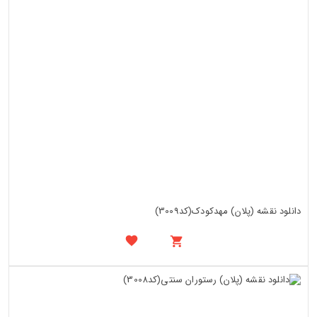
دانلود نقشه (پلان) مهدکودک(کد3009)