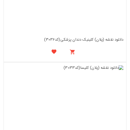
دانلود نقشه (پلان) کلینیک دندان پزشکی(کد3036)