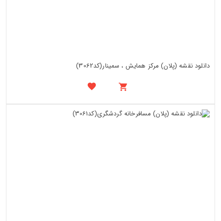
دانلود نقشه (پلان) مرکز همایش ، سمینار(کد3062)