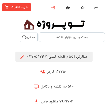
نو
خرید اشتراک
X
بستن
منو
محصولات
تهیه
جستجو
اشتراک
راهنما
سفارش انجام نقشه کشی 09170547167
دانلود
خرید
142750 کاربر
ها
180560 نقشه و دتایل
حساب
کاربری
7969703 دانلود فایل