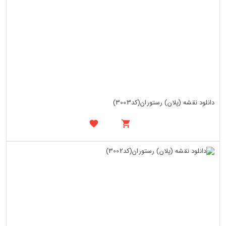
دانلود نقشه (پلان) رستوران(کد3003)