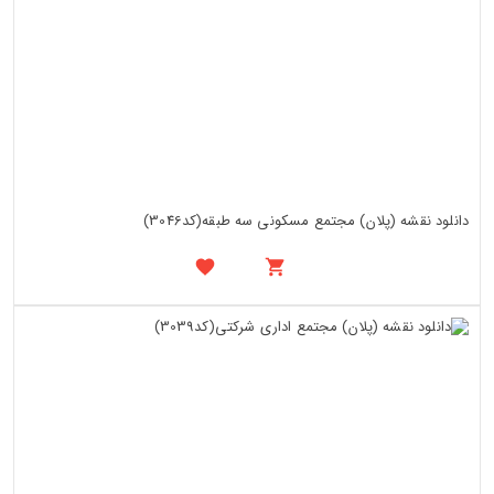
دانلود نقشه (پلان) مجتمع مسکونی سه طبقه(کد3046)