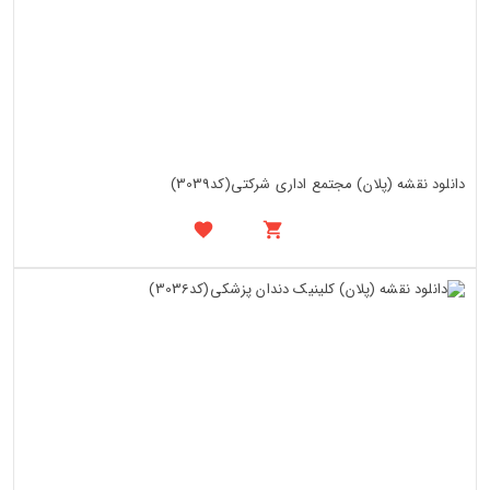
دانلود نقشه (پلان) مجتمع اداری شرکتی(کد3039)