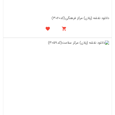
دانلود نقشه (پلان) مرکز فرهنگی(کد3060)