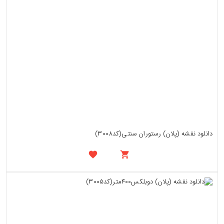
دانلود نقشه (پلان) رستوران سنتی(کد3008)