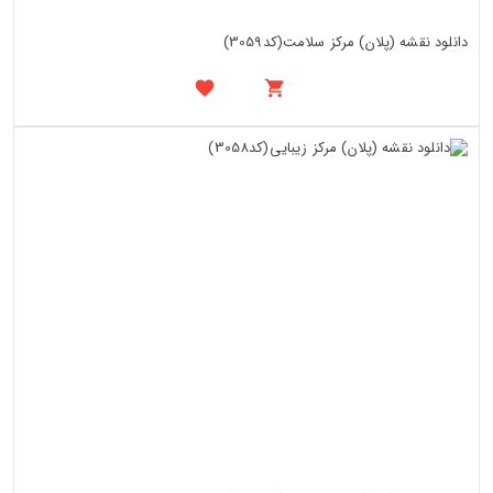
دانلود نقشه (پلان) مرکز سلامت(کد3059)