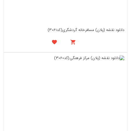
دانلود نقشه (پلان) مسافرخانه گردشگری(کد3061)