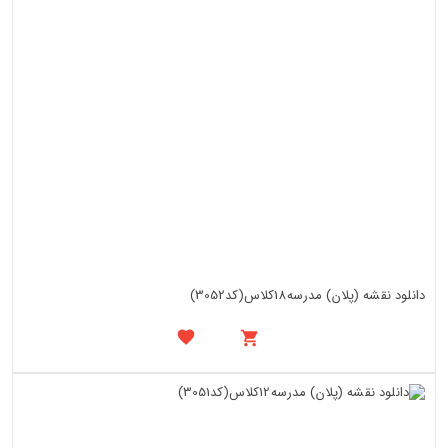
دانلود نقشه (پلان) مدرسه18کلاس(کد3052)