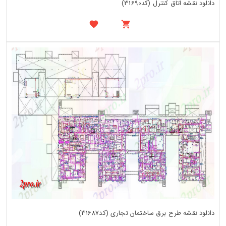
دانلود نقشه اتاق کنترل (کد31690)
دانلود نقشه طرح برق ساختمان تجاری (کد31687)