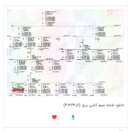
دانلود نقشه سیم کشی برق (کد31444)