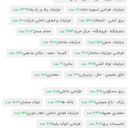
جزئیات طراحی تسویه خانه
120 عدد
جزئیات پله و راه پله
2377 عدد
برق کشی - اتصالات
566 عدد
جزئیات و فضای داخلی شرکت
160 عدد
نمایشگاه - فروشگاه - مرکز خرید
353 عدد
حمام مستر
2103 عدد
جزئیات ستون
1157 عدد
جزئیات ساختار
1908 عدد
طراحی جزئیات ساختار
4211 عدد
کلیسا - معبد - مکان مذهبی
777 عدد
جزئیات لوله کشی
2914 عدد
سالن
38 عدد
اتاق نشیمن - حال - پذیرایی
261 عدد
معماری
881 عدد
برق مسکونی
496 عدد
طراحی داخلی
805 عدد
پارک - باغ عمومی
635 عدد
بانک ها
276 عدد
بلوک مبلمان
5066 عدد
معماری معروف
437 عدد
جزئیات فضای داخلی ناهار خوری
142 عدد
تاسیسات برق
487 عدد
طراحی اتوکد پایه
775 عدد