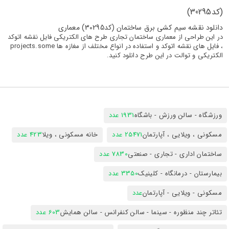
(کد30295)
دانلود نقشه سیم کشی برق ساختمان (کد30295) معماری
در این طراحی از معماری ساختمان تجاری طرح های الکتریکی فایل نقشه اتوکد
، فایل های نقشه اتوکد و استفاده در انواع مختلف از مغازه ها projects.some
الکتریکی و توالت در این طرح دانلود کنید.
ورزشگاه - سالن ورزش - باشگاه
1931 عدد
مسکونی ، ویلایی ، آپارتمان
25471 عدد
خانه مسکونی ، ویلا
423 عدد
ساختمان اداری - تجاری - صنعتی
7830 عدد
بیمارستان - درمانگاه - کلینیک
3350 عدد
مسکونی - ویلایی - آپارتمان
عدد
تئاتر چند منظوره - سینما - سالن کنفرانس - سالن همایش
603 عدد