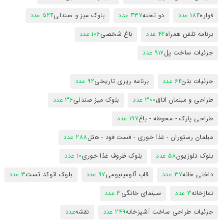
فواره
184 عدد
دو تخته
437 عدد
بلوک میز و صندلی
524 عدد
برنامه تلفن همراه
42 عدد
باغ شخصی
106 عدد
جزئیات ساخت پل
917 عدد
جزئیات بتن
64 عدد
برنامه ریزی تاریخی
92 عدد
طراحی و مبلمان اتاق
300 عدد
بلوک میز صندلی
36 عدد
طراحی پارک - محوطه - باغ
197 عدد
مبلمان رستوران - غذا خوری - فست فود - هتل
288 عدد
بلوک تلوزیون
58 عدد
بلوک ظروف غذا خوری
10 عدد
داخلی خانه
37 عدد
قاب آلومینیومی
97 عدد
بلوک اتوکد تست
3 عدد
نمازخانه
3 عدد
سینمای خانگی
3 عدد
جزئیات طراحی ساخت آشپزخانه
249 عدد
نقشه
عدد