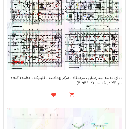
دانلود نقشه بیمارستان ، درمانگاه ، مرکز بهداشت ، کلینیک ، مطب 31×65
متر 32 در 65 متر (کد31939)