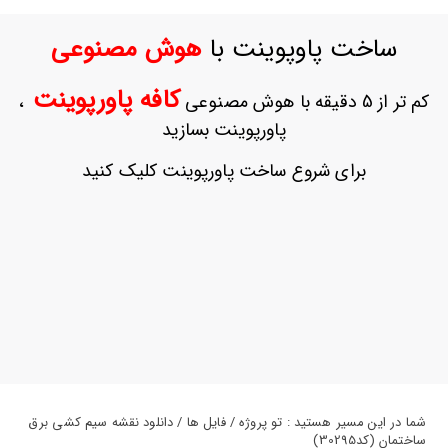
ورود
به
ساخت پاوپوینت با
هوش مصنوعی
حساب
کاربری
کافه پاورپوینت
کم تر از 5 دقیقه با هوش مصنوعی
،
ثبت
پاورپوینت بسازید
نام
بازیابی
برای شروع ساخت پاورپوینت کلیک کنید
رمز
عبور
علاقه
مندی
ها
شما در این مسیر هستید : تو پروژه / فایل ها / دانلود نقشه سیم کشی برق
ساختمان (کد30295)