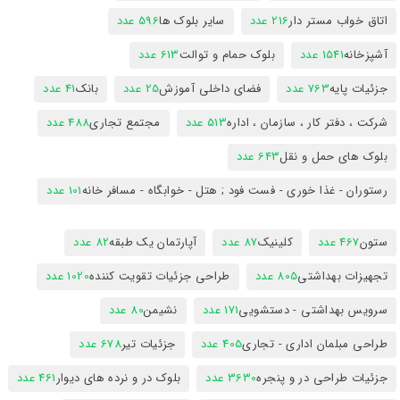
اتاق خواب مستر دار
216 عدد
سایر بلوک ها
596 عدد
آشپزخانه
1541 عدد
بلوک حمام و توالت
613 عدد
جزئیات پایه
763 عدد
فضای داخلی آموزش
25 عدد
بانک
41 عدد
شرکت ، دفتر کار ، سازمان ، اداره
513 عدد
مجتمع تجاری
488 عدد
بلوک های حمل و نقل
643 عدد
رستوران - غذا خوری - فست فود ; هتل - خوابگاه - مسافر خانه
101 عدد
ستون
467 عدد
کلینیک
87 عدد
آپارتمان یک طبقه
82 عدد
تجهیزات بهداشتی
805 عدد
طراحی جزئیات تقویت کننده
1020 عدد
سرویس بهداشتی - دستشویی
171 عدد
نشیمن
80 عدد
طراحی مبلمان اداری - تجاری
405 عدد
جزئیات تیر
678 عدد
جزئیات طراحی در و پنجره
3630 عدد
بلوک در و نرده های دیوار
461 عدد