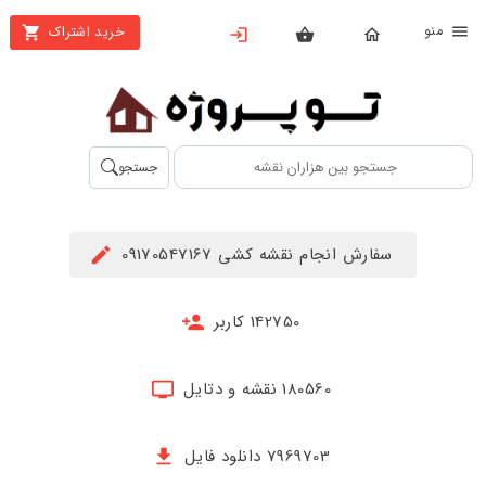
نو
خرید اشتراک
X
بستن
منو
محصولات
تهیه
جستجو
اشتراک
راهنما
سفارش انجام نقشه کشی 09170547167
دانلود
خرید
142750 کاربر
ها
180560 نقشه و دتایل
حساب
کاربری
7969703 دانلود فایل