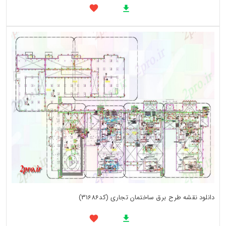
دانلود نقشه طرح برق ساختمان تجاری (کد31686)