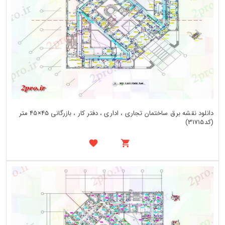
دانلود نقشه برق ساختمان تجاری ، اداری ، دفتر کار ، بازرگانی 45×45 متر
(کد31715)