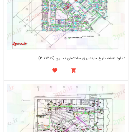
دانلود نقشه طرح طبقه برق ساختمان تجاری (کد31712)