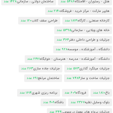
هتل - رستوران - اقامتگاه
5486 عدد
ساختمان دولتی ، سازمانی
1428 عدد
هایپر مارکت - مرکز خرید - فروشگاه
2140 عدد
کارخانه صنعتی ، کارگاه
1879 عدد
طراحی سقف کاذب
120 عدد
خانه های ویلایی - سازمانی
5395 عدد
جزئیات و طراحی داخلی دفتر
364 عدد
دانشگاه ، آموزشکده ، موسسه
928 عدد
دانشگاه - آموزشکده - مدرسه - هنرستان - خوابگاه
2471 عدد
جزئیات میلگرد گذاری
573 عدد
جزئیات جاده سازی
263 عدد
جزئیات ساخت و ساز
7484 عدد
ساختمان مرتفع
691 عدد
باغ
1810 عدد
فرودگاه
609 عدد
برنامه ریزی شهری
1614 عدد
بلوک وسایل نقلیه
2367 عدد
باشگاه
409 عدد
جزئیات پروژه های معماری عمومی
344 عدد