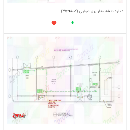
دانلود نقشه مدار برق تجاری (کد31695)