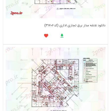
دانلود نقشه مدار برق تجاری اداری (کد31706)