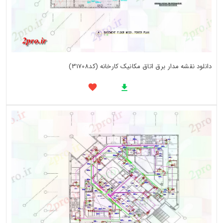
دانلود نقشه مدار برق اتاق مکانیک کارخانه (کد31708)