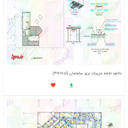
دانلود نقشه جزییات برق ساختمان (کد31717)