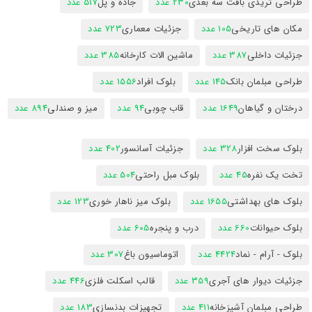
طراحی تریدی بافت سه بعدی
230 عدد
جاده و پل
517 عدد
مکان های تاریخی
105 عدد
جزئیات معماری
723 عدد
جزئیات داخلی
387 عدد
ماشین الات کارخانه
385 عدد
طراحی مبلمان بانک
145 عدد
بلوک افراد
1556 عدد
درختان و گیاهان
1649 عدد
قاب چوبی
94 عدد
میز و صندلی
894 عدد
بلوک سخت افزار
328 عدد
جزئیات آسانسور
402 عدد
تخت یک نفره
45 عدد
بلوک مبل راحتی
504 عدد
بلوک های بهداشتی
1655 عدد
بلوک میز ناهار خوری
123 عدد
بلوک حیوانات
660 عدد
درب و پنجره
605 عدد
بلوک - آرام - نماد
4424 عدد
اتوماسیون باغ
307 عدد
جزئیات دیوار های آجری
359 عدد
قالب اسکلت فلزی
446 عدد
طراحی مبلمان آشپزخانه
411 عدد
تجهیزات بدنسازی
183 عدد