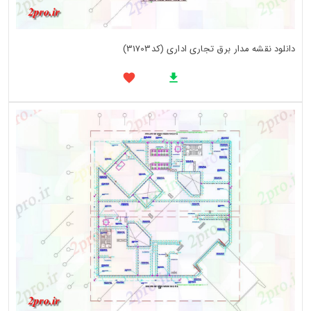
دانلود نقشه مدار برق تجاری اداری (کد31703)