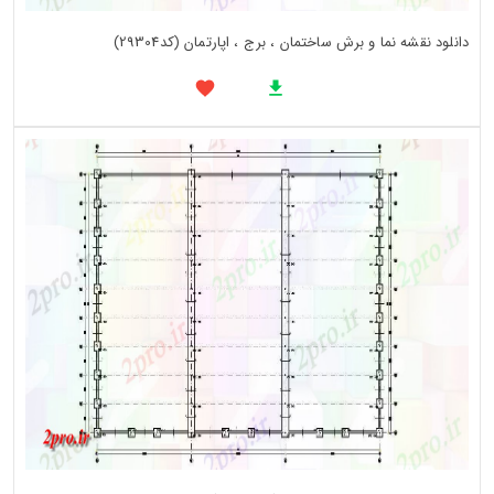
دانلود نقشه نما و برش ساختمان ، برج ، اپارتمان (کد29304)