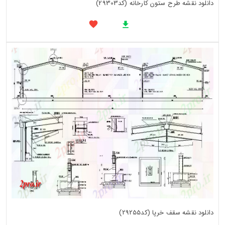
دانلود نقشه طرح ستون کارخانه (کد29303)
دانلود نقشه سقف خرپا (کد29255)