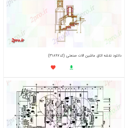
دانلود نقشه اتاق ماشین الات صنعتی (کد31897)