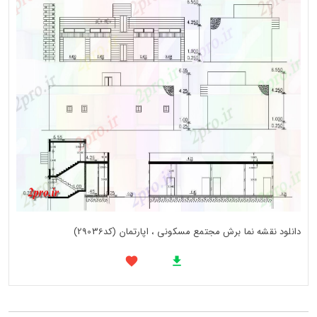
دانلود نقشه نما برش مجتمع مسکونی ، اپارتمان (کد29036)