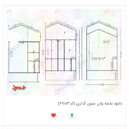
دانلود نقشه پلان ستون گذاری (کد29183)