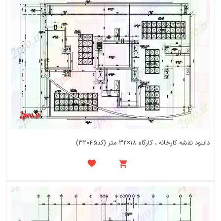
دانلود نقشه کارخانه ، کارگاه 18×32 متر (کد32045)