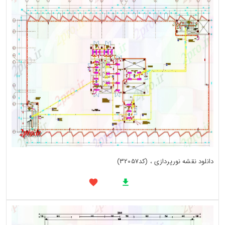
دانلود نقشه نورپردازی ، (کد32057)