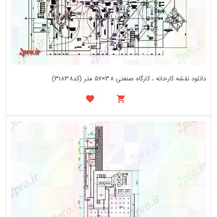
دانلود نقشه کارخانه ، کارگاه صنعتی 38×57 متر (کد31838)