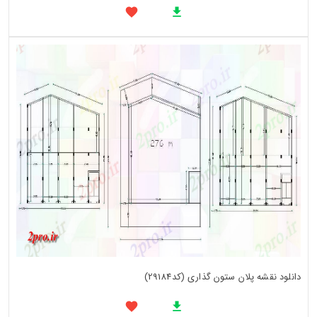
دانلود نقشه پلان ستون گذاری (کد29184)