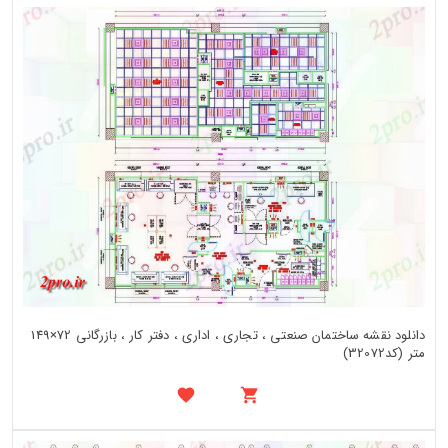
دانلود نقشه ساختمان صنعتی ، تجاری ، اداری ، دفتر کار ، بازرگانی 72×149
متر (کد32072)