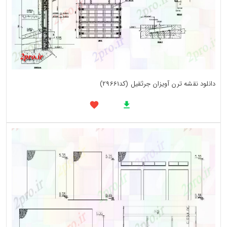
دانلود نقشه ترن آویزان جرثقیل (کد29661)