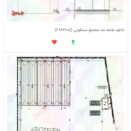
دانلود نقشه نما مجتمع مسکونی (کد29627)