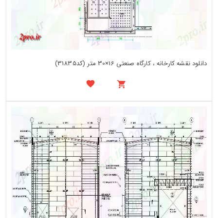
دانلود نقشه کارخانه ، کارگاه صنعتی 16×30 متر (کد31835)