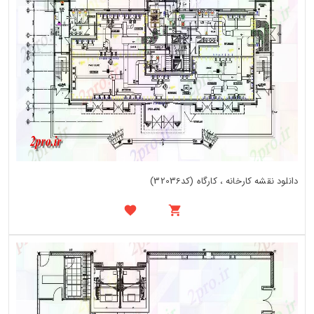
دانلود نقشه کارخانه ، کارگاه (کد32036)