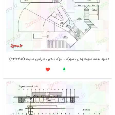
دانلود نقشه سایت پلان ، شهرک ، بلوک بندی ، طراحی سایت (کد29763)