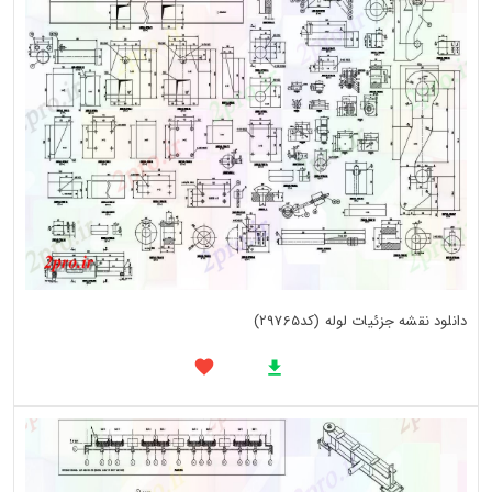
دانلود نقشه جزئیات لوله (کد29765)