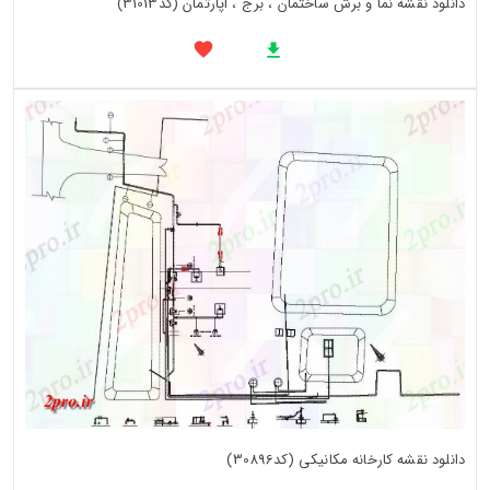
دانلود نقشه نما و برش ساختمان ، برج ، اپارتمان (کد31013)
دانلود نقشه کارخانه مکانیکی (کد30896)