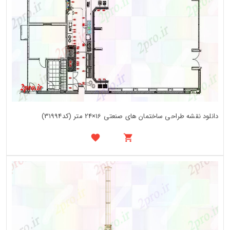
دانلود نقشه طراحی ساختمان های صنعتی 16×24 متر (کد31994)