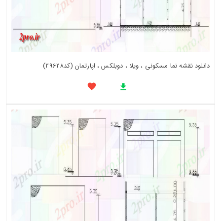
دانلود نقشه نما مسکونی ، ویلا ، دوبلکس ، اپارتمان (کد29628)