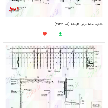
دانلود نقشه برش کارخانه (کد31334)