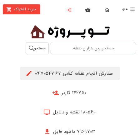
نو
خرید اشتراک
X
بستن
منو
محصولات
تهیه
جستجو
اشتراک
راهنما
سفارش انجام نقشه کشی 09170547167
دانلود
خرید
142750 کاربر
ها
180560 نقشه و دتایل
حساب
کاربری
7969703 دانلود فایل