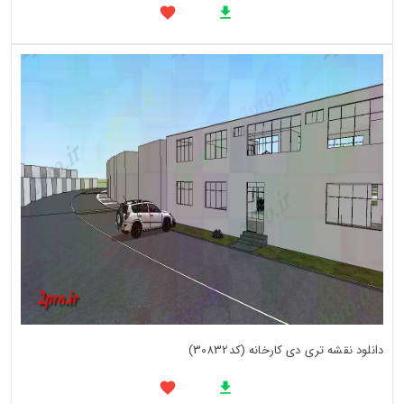
دانلود نقشه تری دی کارخانه (کد30832)