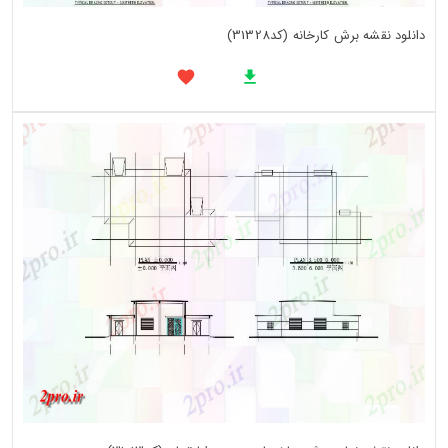
دانلود نقشه برش کارخانه (کد31328)