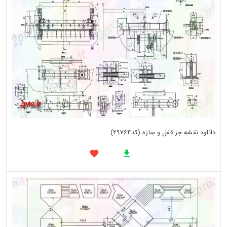
دانلود نقشه جز قفل و سازه (کد29764)