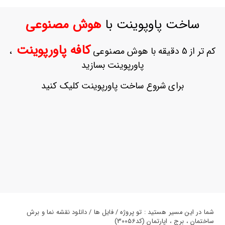
ورود
به
ساخت پاوپوینت با
هوش مصنوعی
حساب
کاربری
کافه پاورپوینت
کم تر از 5 دقیقه با هوش مصنوعی
،
ثبت
پاورپوینت بسازید
نام
بازیابی
برای شروع ساخت پاورپوینت کلیک کنید
رمز
عبور
علاقه
مندی
ها
شما در این مسیر هستید : تو پروژه / فایل ها / دانلود نقشه نما و برش
ساختمان ، برج ، اپارتمان (کد30056)