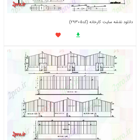
دانلود نقشه سایت کارخانه (کد29305)