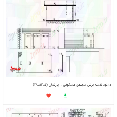
دانلود نقشه برش مجتمع مسکونی ، اپارتمان (کد29812)