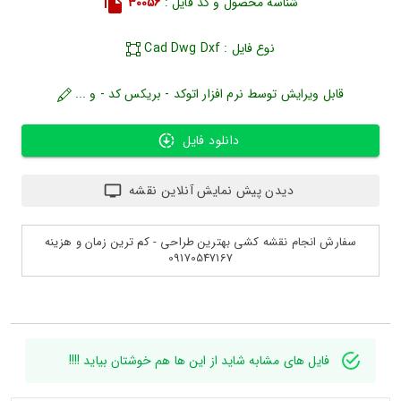
شناسه محصول و کد فایل :
30056
نوع فایل : Cad Dwg Dxf
قابل ویرایش توسط نرم افزار اتوکد - بریکس کد - و ...
دانلود فایل
دیدن پیش نمایش آنلاین نقشه
سفارش انجام نقشه کشی بهترین طراحی - کم ترین زمان و هزینه
09170547167
فایل های مشابه شاید از این ها هم خوشتان بیاید !!!!