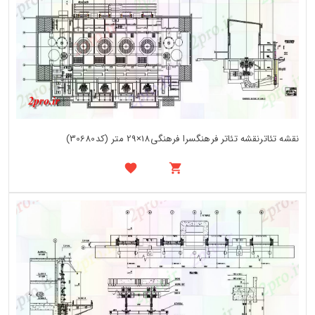
نقشه تئاترنقشه تئاتر فرهنگسرا فرهنگی18×29 متر (کد30680)