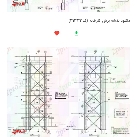
دانلود نقشه برش کارخانه (کد31333)