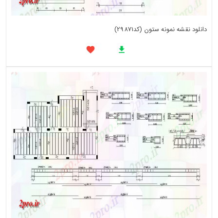
دانلود نقشه نمونه ستون (کد29871)