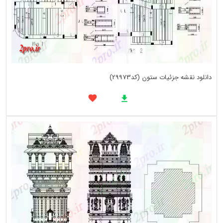
دانلود نقشه جزئیات ستون (کد29973)