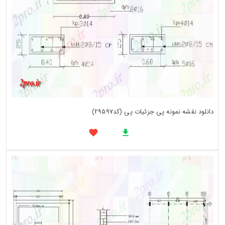
دانلود نقشه نمونه پی جزئیات پی (کد29597)