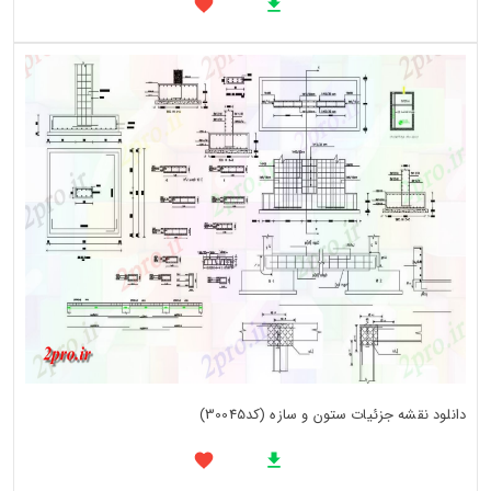
دانلود نقشه جزئیات ستون و سازه (کد30045)