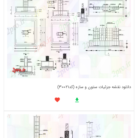
دانلود نقشه جزئیات ستون و سازه (کد30021)