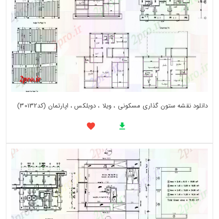
دانلود نقشه ستون گذاری مسکونی ، ویلا ، دوبلکس ، اپارتمان (کد30132)