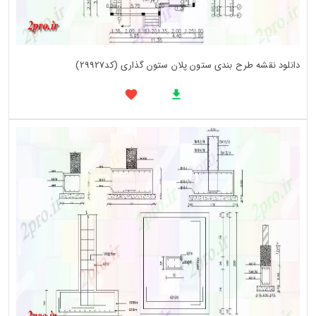
دانلود نقشه طرح بندی ستون پلان ستون گذاری (کد29927)