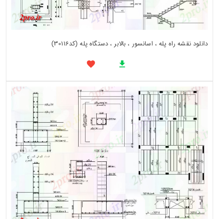
دانلود نقشه راه پله ، اسانسور ، بالابر ، دستگاه پله (کد30116)