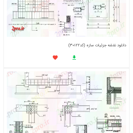
دانلود نقشه جزئیات سازه (کد30122)