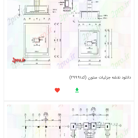
دانلود نقشه جزئیات ستون (کد29991)