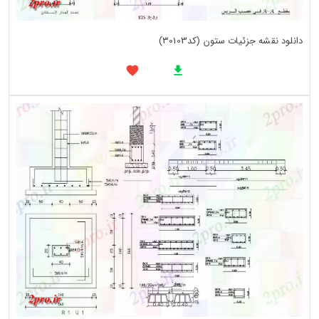
دانلود نقشه جزئیات ستون (کد30103)