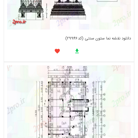
دانلود نقشه نما ستون سنتی (کد29946)