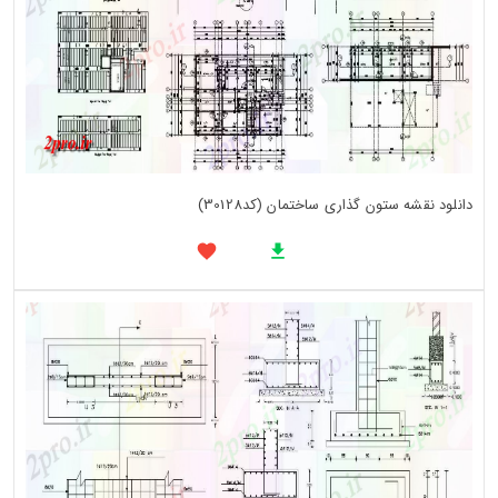
دانلود نقشه ستون گذاری ساختمان (کد30128)