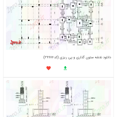
دانلود نقشه ستون گذاری و پی ریزی (کد29976)