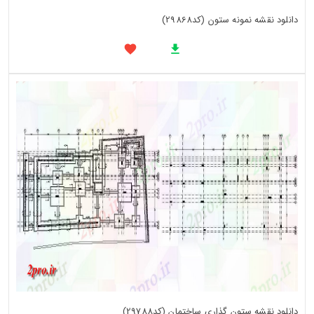
دانلود نقشه نمونه ستون (کد29868)
دانلود نقشه ستون گذاری ساختمان (کد29788)