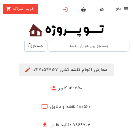
نو
خرید اشتراک
X
بستن
منو
محصولات
تهیه
جستجو
اشتراک
راهنما
سفارش انجام نقشه کشی 09170547167
دانلود
خرید
142750 کاربر
ها
180560 نقشه و دتایل
حساب
کاربری
7969703 دانلود فایل