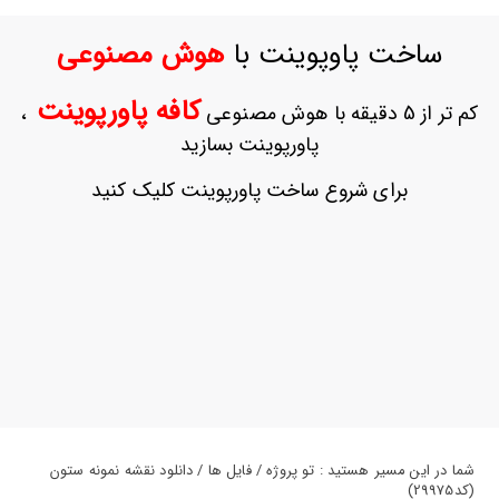
ورود
به
ساخت پاوپوینت با
هوش مصنوعی
حساب
کاربری
کافه پاورپوینت
کم تر از 5 دقیقه با هوش مصنوعی
،
ثبت
پاورپوینت بسازید
نام
بازیابی
برای شروع ساخت پاورپوینت کلیک کنید
رمز
عبور
علاقه
مندی
ها
شما در این مسیر هستید : تو پروژه / فایل ها / دانلود نقشه نمونه ستون
(کد29975)