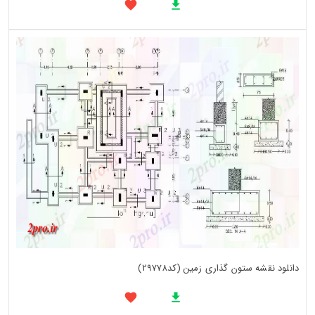
دانلود نقشه ستون گذاری زمین (کد29778)