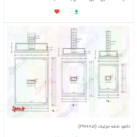
دانلود نقشه جزئیات (کد29787)