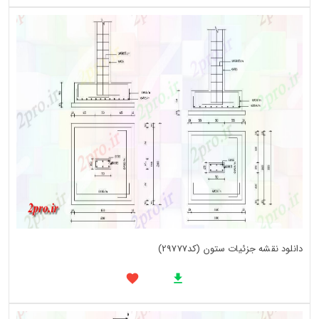
دانلود نقشه جزئیات ستون (کد29777)