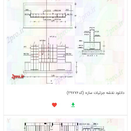
دانلود نقشه جزئیات سازه (کد29776)