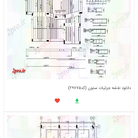
دانلود نقشه جزئیات ستون (کد29775)