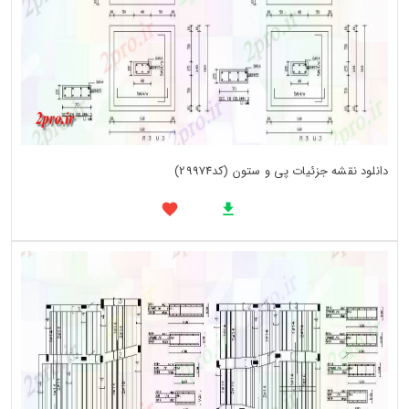
دانلود نقشه جزئیات پی و ستون (کد29974)