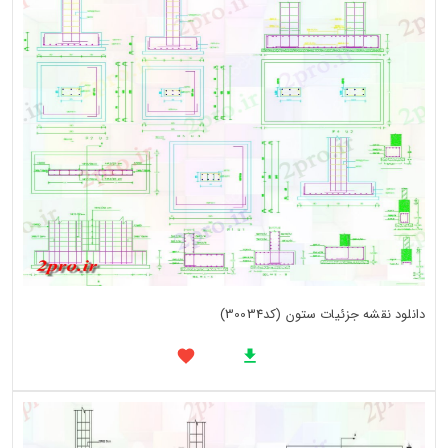
دانلود نقشه جزئیات ستون (کد30034)