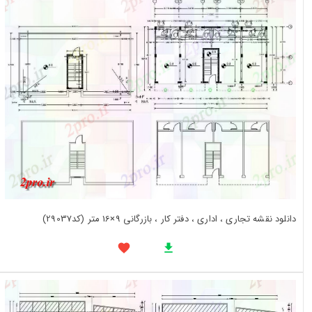
دانلود نقشه تجاری ، اداری ، دفتر کار ، بازرگانی 9×16 متر (کد29037)