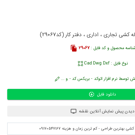
 کشی تجاری ، اداری ، دفتر کار (کد29067)
ناسه محصول و کد فایل :
29067
نوع فایل : Cad Dwg Dxf
ش توسط نرم افزار اتوکد - بریکس کد - و ...
دانلود فایل
دیدن پیش نمایش آنلاین نقشه
بهترین طراحی - کم ترین زمان و هزینه 09170547167