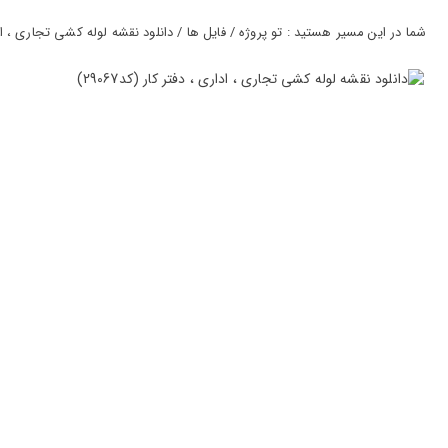
ورود
به
شما در این مسیر هستید : تو پروژه / فایل ها / دانلود نقشه لوله کشی تجاری ، اداری ،
حساب
کاربری
ثبت
نام
بازیابی
رمز
عبور
علاقه
مندی
ها