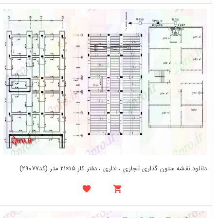
دانلود نقشه ستون گذاری تجاری ، اداری ، دفتر کار 15×21 متر (کد29077)