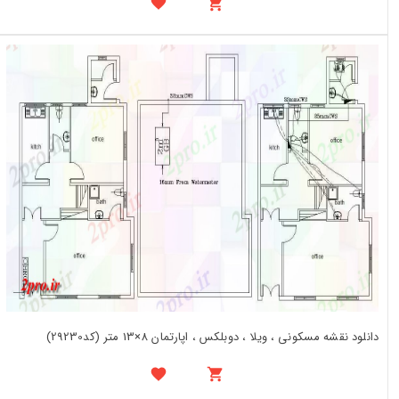
دانلود نقشه مسکونی ، ویلا ، دوبلکس ، اپارتمان 8×13 متر (کد29230)