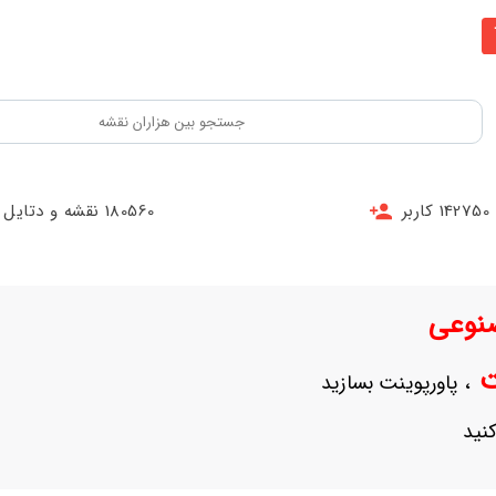
142750 کاربر
180560 نقشه و دتایل
نوعی
نت
، پاورپوینت بسازید
نید