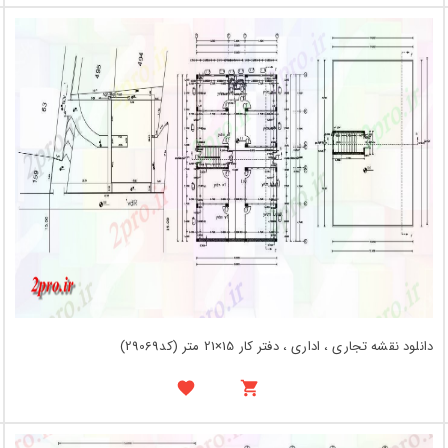
دانلود نقشه تجاری ، اداری ، دفتر کار 15×21 متر (کد29069)