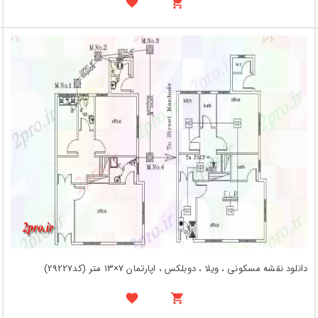
دانلود نقشه مسکونی ، ویلا ، دوبلکس ، اپارتمان 7×13 متر (کد29227)