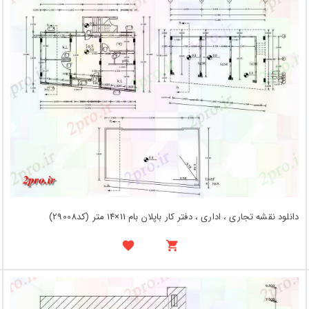
دانلود نقشه تجاری ، اداری ، دفتر کار باپلان بام 11×14 متر (کد29008)