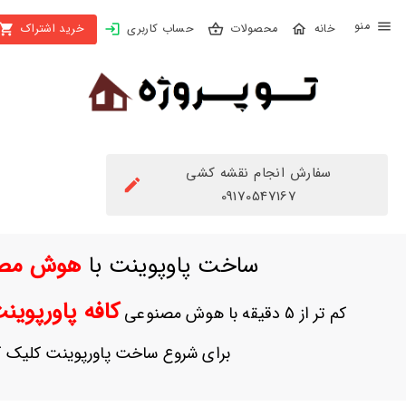
X
محصولات
حساب کاربری
خرید اشتراک
بستن
منو
محصولات
تهیه
اشتراک
سفارش انجام نقشه کشی
راهنما
09170547167
دانلود
ساخت پاوپوینت با
هوش مص
خرید
ها
کافه پاورپوی
کم تر از 5 دقیقه با هوش مصنوعی
حساب
برای شروع ساخت پاورپوینت کلیک ک
کاربری