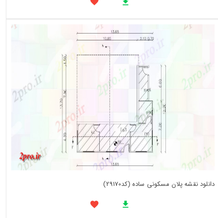
دانلود نقشه پلان مسکونی ساده (کد29170)