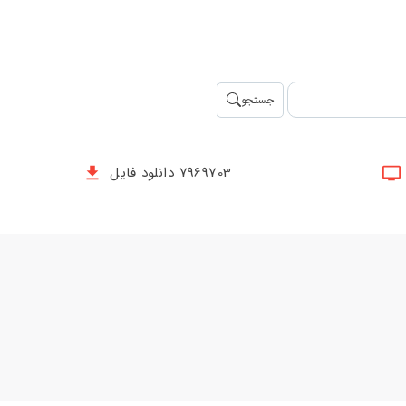
جستجو
7969703 دانلود فایل