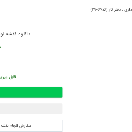
 دفتر کار (کد29067)
دانلود نقشه لوله
ش
قابل ویرای
سفارش انجام نقشه کشی 