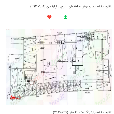
دانلود نقشه نما و برش ساختمان ، برج ، اپارتمان (کد29309)
دانلود نقشه پارکینگ 20×42 متر (کد29287)